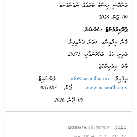
އަންދާސީ ހިސާބު ބަލައެއް ނުގަނެވޭނެވެ.
09 ޖޫން 2026
ޕްރޮކިޔުމެންޓް ސެކްޝަން
ފެން ބިލްޑިންގ، 3ވަނަ ފަންގިފިލާ
އަމީނީ މަގު، މައްޗަންގޯޅި، 20375
މާލެ، ދިވެހިރާއްޖެ
އީމެއިލް:
info@aasandha.mv
ވެބްސައިޓް:
www.aasandha.mv
ފޯން: 3011483
09 ޖޫން 2026
ASND/GA/IUL/2026/21
ނަންބަރު: