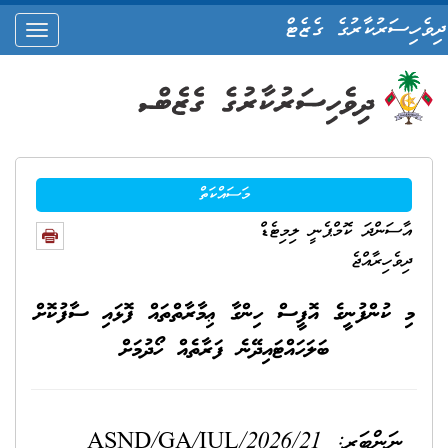
ދިވެހިސަރުކާރުގެ ގެޒެޓް
oggle
ation
މަސައްކަތް
އާސަންދަ ކޮމްޕެނީ ލިމިޓެޑް
ދިވެހިރާއްޖެ
މި ކުންފުނީގެ އޮފީސް ހިންގާ ޢިމާރާތްތައް ފޮޅައި ސާފުކޮށް
ބަލަހައްޓައިދޭނެ ފަރާތެއް ހޯދުމަށް
ނަންބަރ: ASND/GA/IUL/2026/21