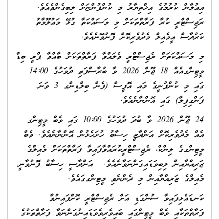
އިޢުލާން ކުރުމުގެ އިޚްތިޔާރު މި ކުންފުންޏަށް ލިބިގެންވެއެވެ.
ރަޖިސްޓްރީ ކުރާ ފަރާތްތަކަށް މި މަސައްކަތާ ގުޅޭ މަޢުލޫމާތު
ކަރުދާސް އީމެއިލް މެދުވެރިކޮށް ފޮނުވޭނެއެވެ.
މި މަސައްކަތަށް ރެޖިސްޓްރީ ވެލައްވާ ފަރާތްތަކަށް ބާއްވާ ޕްރީ ބިޑް
މީޓިންގއެއް 18 ޖޫން 2026 ވާ ބުރާސްފަތި ދުވަހުގެ 14:00
ގައި މި ކުންފުނީގެ މައި އޮފީސް (ފެން ބިލްޑިންގ 3 ވަނަ
ފަންގިފިލާ) ގައި އޮންނާނެއެވެ.
24 ޖޫން 2026 ވާ ބުދަ ދުވަހުގެ 10:00 ގައި ވެބް މީޓިންގ
އެއް މެދުވެރިކޮށް އަންދާޒީ ހިސާބު ހުށަހެޅުން އޮންނާނެއެވެ. ވެބް
މީޓިންގގެ ލިންކް، ރެޖިސްޓްރީކުރައްވާފައިވާ ފަރާތްތަކަށް މެއިލްގެ
ޒަރިއްޔާއިން ލިބިވަޑައިގަންނަވާނެއެވެ. އަންދާސީ ހިސާބު ފޮނުވާނީ
މެއިލްގެ ޒަރިއްޔާއިން މި ދެންނެވި މީޓިންގގައެވެ.
ކަނޑައެޅިފައިވާ ސުންގަޑި އަށް ރެޖިސްޓްރީ ކޮށްފައިނުވާ
ފަރާތްތަކާއި ވެބް މީޓިންގައި ބައިވެރިވެވަޑައިނުގަންނަވާ ފަރާތްތަކުގެ