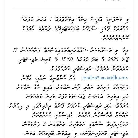
މި ކުންފުނީގެ އޮފީސް ހިންގާ ޢިމާރާތްތައް 1 އަހަރު ދުވަހުގެ
މުއްދަތަށް ފޮޅައި ސާފުކޮށް ބަލަހައްޓައިދޭނެ ފަރާތެއް ހޯދުމަށް
ބޭނުންވެއްޖެއެވެ.
ވީމާ، މި މަސައްކަތަށް ޝައުގުވެރިވެވަޑައިގަންނަވާ ފަރާތްތަކުން 17
ޖޫން 2026 ވާ ބުދަ ދުވަހުގެ 15:00 ގެ ކުރިން ރެޖިސްޓްރީ
ކުރެއްވުން އެދެމެވެ. ރެޖިސްޓްރީ ކުރެއްވުމަށް،
tender@aasandha.mv
އަށް ކުންފުނީގެ ނަމާއި، ގުޅޭނެ
ފަރާތެއްގެ ފުރިހަމަ ނަމާއި ފޯނު ނަމްބަރު، އައިޑީ ކާޑު ނަމްބަރު
އަދި އީމެއިލް އެޑްރެސް ޖެއްސެވުމަށްފަހު މެއިލް ކުރެއްވުން
އެދެމެވެ. އަދި ރަޖިސްޓްރީ ކުރުމަށް ފޮނުވާ އީމެއިލްގައި މި އިޢުލާން
ނަމްބަރު ޖެއްސެވުން އެދެމެވެ. ރެޖިސްޓްރީ ކުރެއްވުމަށް
ހަމަޖެހިފައިވާ ސުންގަޑި ހަމަވާއިރު، މަދުވެގެން 3 ފަރާތަކުން
ރެޖިސްޓްރީ ކޮށްފައިނުވާނަމަ، މި އިޢުލާން ބާތިލުކޮށް އަލުން