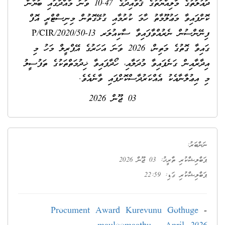
ދައުލަތުގެ މާލިއްޔަތުގެ ޤަވާއިދުގެ 10.47 ވަނަ މާއްދާގައި ބަޔާން
ކޮށްފައިވާ މަޢުލޫމާތު ހާމަ ކުރުމާއި ގުޅޭގޮތުން މިނިސްޓްރީ އޮފް
ފިނޭންސުން ނެރުއްވާފައިވާ ސާކިއުލަރ 13-P/CIR/2020/50
ގައިވާ ގޮތުގެ މަތިން، 2026 ވަނަ އަހަރުގެ އޭޕްރީލް މަހު މި
އިދާރާއިން ގަނެފައިވާ މުދަލާއި، ހޯދާފައިވާ ޚިދުމަތްތަކުގެ ތަފުސީލު
މި އިޢުލާނާއެކު އެއްކަރުދާސްކޮށްފައި ވާނެއެވެ.
03 ޖޫން 2026
ނަންބަރު:
ޕަބްލިޝްކުރި ތާރީޚު: 03 ޖޫން 2026
ޕަބްލިޝްކުރި ގަޑި: 22:59
Procument Award Kurevunu Gothuge
-