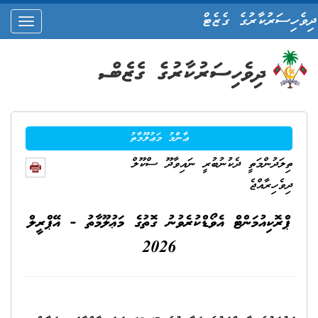
ދިވެހިސަރުކާރުގެ ގެޒެޓް
oggle
ation
ޢާންމު މަޢުލޫމާތު
ތިލަދުންމަތީ ދެކުނުބުރީ ނައިވާދޫ ސްކޫލް
ދިވެހިރާއްޖެ
ޕްރޮކިއުމަންޓް އެވޯޑްކުރެވުނު ގޮތުގެ މަޢުލޫމާތު - އޭޕްރީލް
2026