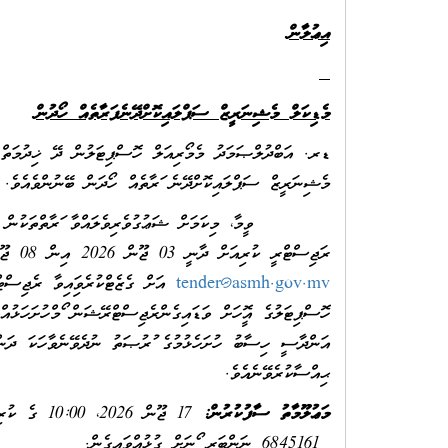
އިޢުލާން
މެޑިކަލް މެޝިނަރީޒް ސަޕްލައިކޮށްދޭނެފަރާތެއް ހޯދުން
ޑރ. އަބްދުލްޞަމަދު މެމޯރިއަލް ހޮސްޕިޓަލުން ދޭ ޚިދުމަތް ފު
މެޝިނަރީޒް ސަޕްލައިކޮށްދޭނެ ފަރާތެއް ހޯދަން ބޭނުންވެއެވެ.
ވީމާ، މިކަމަށް ޝަޢުގުވެރިވެލައްވާ ފަރާތްތަކުން ޑރ. އ
ރަޖިސްޓްރީ ކުރިއަށް ދާނީ 03 ޖޫން 2026 އިން 08 ޖޫން 2026 ވަނަދުވަހުގެ 13:00 ގެކުރިން މިހޮސްޕިޓަލްގެ އީމެއިލް އެޑްރެސް
tender@asmh.gov.mv
އަށް ގެޒެޓްކުރެވިފައިވާ ރެޖިސްޓ
ހޮސްޕިޓަލުގެ އޮފީހަށް ވަޑައިގެންރެޖިސްޓްރޭޝަން ފޯމްހުށަހަޅުއްވަ
އަންދާސީ ހިސާބު ހުށަހެޅުމުގެ ފުރުޞަތު ނުދެވޭނެވާހަކަ ދަންނަ
ޙިއްސާކުރެވޭނެއެވެ.
މަޢުލޫމާތު ސާފުކުރުން:
17 ޖޫން 2026، 10:00 ގެ ކުރިން
6845161 ނަންބަރ ފޯނަށް ގުޅުއްވައިގެން.