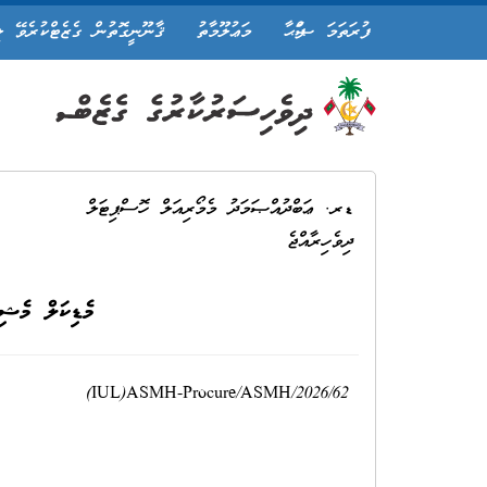
ފުރަތަމަ ޞަފްޙާ
މަޢުލޫމާތު
ޤާނޫނީގޮތުން ގެޒެޓްކުރެވޭ ލ
ޑރ. ޢަބްދުއްޞަމަދު މެމޯރިއަލް ހޮސްޕިޓަލް
ދިވެހިރާއްޖެ
މެޑިކަލް މެޝިނ
(IUL)ASMH-Procure/ASMH/2026/62