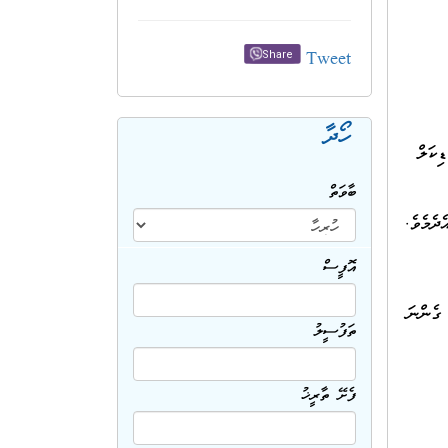
Tweet
Share
ހޯދާ
ިކަލް
ބާވަތް
ެމެވެ.
އޮފީސް
 ގެންނަ
ތަފުސީލު
ފެށޭ ތާރީޚު