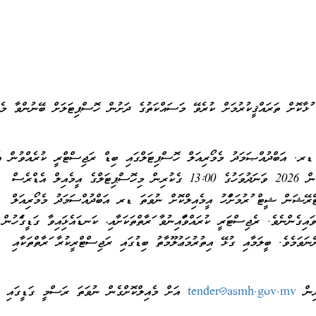
ޅާކޮށް ތަރައްޤީކުރުމަށް ކުރެވޭ މަސައްކަތުގެ ދަށުން ހޮސްޕިޓަލަށް ބޭނުންވާ މެޑ
ަބްދުއްޞަމަދު މެމޯރިއަލް ހޮސްޕިޓަލްގައި ބިޑް ރަޖިސްޓްރީ ކުރެއްވުން އެދ
ްރޭޝަން ޝީޓް ފުރުމަށްފަހު އީމެއިލްކޮށް ނުވަތަ ޑރ އަބްދުއްސަމަދު މެމޯރިއަލް
އިގެންނެވެ. ރެޖިސްޓަރީ ކުރައްވާފައިނުވާ ފަރާތްތަކަށާއި، ކަނޑައެޅިފައިވާ ގަޑީގެފަހުން
ވަމެވެ. ބީލަމާއި ގުޅޭ އިތުރުމަޢުލޫމާތު ބިޑުގައި ރަޖިސްޓްރީކުރާ ފަރާތްތަކާއި
tender@asmh.gov.mv
އަށް މެއިލްކޮށްގެން ނުވަތަ ރަސްމީ ގަޑީގައި