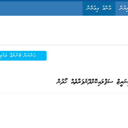
ިޔުން
އާންމު އިޢުލާން
ގަންނަން ބޭނުންވާ ތަކެތި
ަރީޒް ސަޕްލައިކޮށްދޭނެފަރާތެއް ހޯދުން