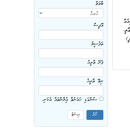
ބާވަތް
 ޕާޓީއެއް
އޮފީސް
ެފައިނުވާތީ،
ޕީ)
ތަފުސީލު
ފެށޭ ތާރީޚު
ނިމޭ ތާރީޚު
ސުންގަޑި ހަމަނުވާ އިޢުލާންތައް އެކަނި