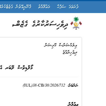
ފުރަތަމަ ޞަފްޙާ
މަޢުލޫމާތު
ޤާނޫނީގޮތުން ގެޒެޓްކުރެވ
އިލެކްޝަންސް ކޮމިޝަން
ދިވެހިރާއްޖެ
މޯލްޑިވްސް ލޭބަރ އެނ
(IUL)38-CB/38/2026/712
ނަންބަރު
:
އިޢުލާން