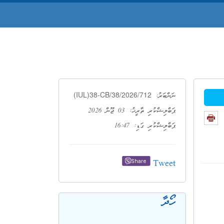
(IUL)38-CB/38/2026/712
ނަންބަރު:
ޕަބްލިޝްކުރި ތާރީޚު: 03 ޖޫން 2026
ޕަބްލިޝްކުރި ގަޑި: 16:47
Tweet
Share
ހޯދާ