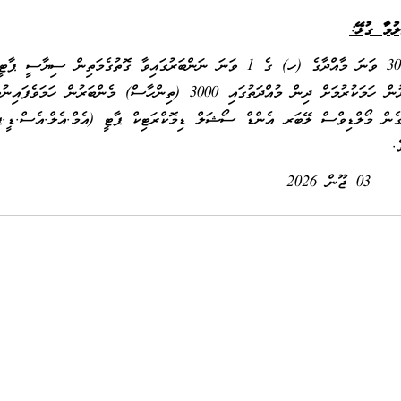
ުމާ ގުޅޭ:
ޤާނޫނު ނަންބަރު 2013/4 (ސިޔާސީ ޕާޓީގެ ޤާނޫނު) ގެ 30 ވަނަ މާއްދާގެ (ހ) ގެ 1 ވަނަ ނަންބަރުގައިވާ ގޮތުގެމަތިން ސިޔާސީ
ދެމިއޮތުމަށް ޤާނޫނު ލާޒިމުކުރާ 3000 (ތިންހާސް) މެންބަރުން ހަމަކުރުމަށް ދިން މުއްދަތުގައި 3000 (ތިންހާސް) މެންބަރުން ހަމަވ
ހުގެ 3 ވަނަ ދުވަހުން ފެށިގެން މޯލްޑިވްސް ލޭބަރ އެންޑް ސޯޝަލް ޑިމޮކްރަޓިކް ޕާޓީ (އެމް.އެލް.އެސް.ޑީ.
.
03 ޖޫން 2026