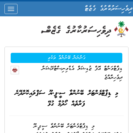
ދިވެހިސަރުކާރުގެ ގެޒެޓް
oggle
ation
ގަންނަން ބޭނުންވާ ތަކެތި
ޑިޕާޓްމަންޓް އޮފް ޖުޑިޝަލް އެޑްމިނިސްޓްރޭޝަން
ދިވެހިރާއްޖެ
މި ޑިޕާޓްމެންޓަށް ބޭނުންވާ ސީ.ޕީ.ޔޫ ސަޕްލައިކޮށްދޭނެ
ފަރާތެއް ހޯދުމާ ގުޅޭ
މި ޑިޕާޓްމެންޓަށް ބޭނުންވާ ސީ.ޕީ.ޔޫ