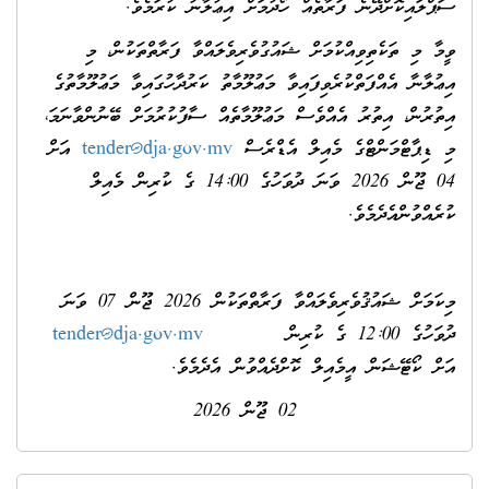
ސަޕްލައިކޮށްދޭނެ ފަރާތެއް ހޯދުމަށް އިޢުލާނު ކުރަމެވެ.
ވީމާ މި ތަކެތިވިއްކުމަށް ޝައުގުވެރިވެލައްވާ ފަރާތްތަކުން، މި
އިޢުލާނާ އެއްފަތްކުރެވިފައިވާ މަޢުލޫމާތު ކަރުދާހުގައިވާ މަޢުލޫމާތުގެ
އިތުރުން، އިތުރު އެއްވެސް މަޢުލޫމާތެއް ސާފުކުރުމަށް ބޭނުންވާނަމަ،
މި ޑިޕާޓްމަންޓްގެ މެއިލް އެޑްރެސް
tender@dja.gov.mv
އަށް
04 ޖޫން 2026 ވަނަ ދުވަހުގެ 14:00 ގެ ކުރިން މެއިލް
ކުރެއްވުންއެދެމެވެ.
މިކަމަށް ޝައުޤުވެރިވެލައްވާ ފަރާތްތަކުން 2026 ޖޫން 07 ވަނަ
ދުވަހުގެ 12:00 ގެ ކުރިން
tender@dja.gov.mv
އަށް ކޯޓޭޝަން އީމެއިލް ކޮށްދެއްވުން އެދެމެވެ.
02 ޖޫން 2026