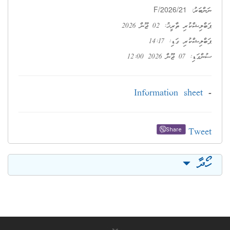
F/2026/21
ނަންބަރު:
ޕަބްލިޝްކުރި ތާރީޚު: 02 ޖޫން 2026
ޕަބްލިޝްކުރި ގަޑި: 14:17
ސުންގަޑި: 07 ޖޫން 2026 12:00
Information sheet
-
Tweet
Share
ހޯދާ