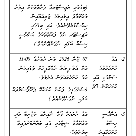
(ބިޑުގައި ރަޖިސްޓަރވާ ފަރާތްތަކަށް އިތުރު
މައުލޫމާތު އީމެއިލްގެ ޒަރިއްޔާއިން
ހިއްސާކުރެވޭނެއެވެ. އަދި ބިޑްގައި
ރަޖިސްޓަރ ނުވާ ފަރާތްތަކުގެ އަންދާސީ
ހިސާބު ބަލައި ނުގަނެވޭނެއެވެ.)
2.
އަގު
07 ޖޫން 2026 ވަނަ ދުވަހުގެ 11:00
ހުށަހެޅުމުގެ
އަށް އެމް.ޕީ.އެލް ހެޑްއޮފީހަށް ވަޑައިގެން
ސުންގަޑި އާއި
އަގު ހުށަހެޅުއްވުން އެދެމެވެ.
ހުށަހަޅާނެ ގޮތް
(ސުންގަޑީގެ ފަހުން ހުށަހެޅޭ ޕްރޮޕޯސަލްތައް
ބަލައި ނުގަނެވޭނެއެވެ.)
3.
އަންދާސީ
އަގު ހުށަހަޅާ ފޯމް، ދާއިރާގެ ތަޖުރިބާ އަދި
ހިސާބު
މައުލޫމާތު ޝީޓްގައި ގައި ބަޔާންކޮށްފައިވާ
ހުށަހަޅާއިރު
ލިޔުންތައް.