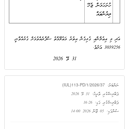
ހުށަހަޅަން ޖެހޭ
ލިޔުންތައް
އަދި މި އިޢުލާނާއި ގުޅިގެން އިތުރު މަޢުލޫމާތު ސާފުކުރެއްވުމަށް ގުޅުއްވާނީ
3039256 އަށެވެ.
31 މޭ 2026
(IUL)113-PD/1/2026/37
ނަންބަރު:
ޕަބްލިޝްކުރި ތާރީޚު: 31 މޭ 2026
ޕަބްލިޝްކުރި ގަޑި: 16:26
ސުންގަޑި: 05 ޖޫން 2026 14:00