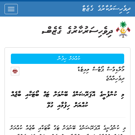
ދިވެހިސަރުކާރުގެ ގެޒެޓް
oggle
ation
ކުއްޔަށް ހިފުން
މޯލްޑިވްސް ޕޯޓްސް ލިމިޓެޑް
ދިވެހިރާއްޖެ
މި ކުންފުނީގެ އޮޕަރޭޝަންގެ ބޭނުމަށް ޓަގް ބޯޓަކާއި ބާޖެއް
ކުއްޔަށް ހިފުމާއި ގުޅޭ
މި ކުންފުނީގެ އޮޕަރޭޝަންގެ ބޭނުމަށް ޓަގް ބޯޓަކާއި ބާޖެއް ކުއްޔަށް