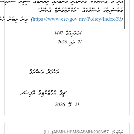
 ގުޅުންހުރި އެންމެހައި ލިޔުންތައް ސިވިލް ސަރވިސް ކޮމިޝަނުގެ
ތައް "ރެކްރޫޓްމެންޓް އުޞޫލު"
https://www.csc.gov.mv/P
) އިން ލިބެން ހުންނާނެއެވެ.
ުލްޙިއްޖާ 1447
20
ު އަޝްރަފް
ޒެކެޓިވް އޮފިސަރ
21 މޭ 2026
(IUL)ASMH-HRMS/ASM