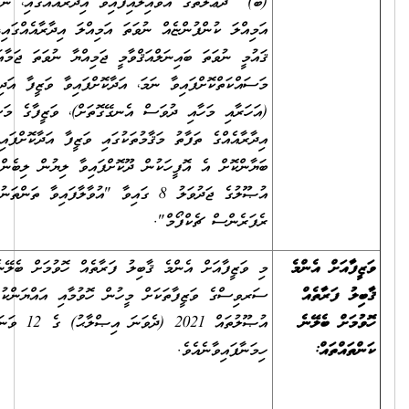
(ބ) ދަޢުލަތުގެ އުވައިލައިފައިވާ އިދާރާއެއްގައި، ނުވަތަ އުވައިލައިފައިވާ
އަމިއްލަ ކުންފުންޏެއް ނުވަތަ އަމިއްލަ އިދާރާއެއްގައި، ނުވަތަ އުވައިލައިފައިވާ
ޤައުމީ ނުވަތަ ބައިނަލްއަޤްވާމީ ޖަމިއްޔާ ނުވަތަ ޖަމާއަތެއްގައި
މަސައްކަތްކޮށްފައިވާ ނަމަ، އަދާކޮށްފައިވާ ވަޒީފާ އަދި ވަޒީފާގެ މުއްދަތާއި
(އަހަރާއި މަހާއި ދުވަސް އެނގޭގޮތަށް)، ވަޒީފާގެ މަސްއޫލިއްޔަތުތައް (އެއް
އިދާރާއެއްގެ ތަފާތު މަޤާމުތަކުގައި ވަޒީފާ އަދާކޮށްފައިވީ ނަމަވެސް) ވަކިވަކިން
ބަޔާންކޮށް އެ އޮފީހަކުން ދޫކޮށްފައިވާ ލިޔުން ލިބެންނެތް ނަމަ، ރެކްރޫޓްމަންޓް
އުޞޫލުގެ ޖަދުވަލު 8 ގައިވާ "އުވާލާފައިވާ ތަންތަނުގެ ތަޖުރިބާ އަންގައިދޭ
ރެފަރެންސް ޗެކްފޯމް".
މި ވަޒީފާއަށް އެންމެ ޤާބިލު ފަރާތެއް ހޮވުމަށް ބެލޭނެ ކަންތައްތައް ސިވިލް
ސަރވިސްގެ ވަޒީފާތަކަށް މީހުން ހޮވުމާއި އައްޔަންކުރުމުގެ މިންގަނޑުތަކާއި
އުޞޫލުތައް 2021 (ދެވަނަ އިޞްލާޙު) ގެ 12 ވަނަ ނަންބަރުގައި
ހިމަނާފައިވާނެއެވެ.