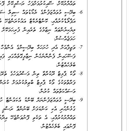
ތައްޔާރުކޮށް، ސޮއިކުރުމަށްފަހު ރަސްމީކޮށް ފޮނުވުން.
ބިދޭސީ މުވައްޒަފުންގެ ރެކޯޑުތައް ސިވިލް ސަރވިސް ވިއުގައަށް
އަޕްލޯޑްކުރުމާއި، ކޮންޓްރެކްޓް އައުކުރަންޖެހޭ މުވައްޒަފުންގެ
ލިޔެކިޔުންތައް ނިޒާމުގެ ތެރެއިން ފުރިހަމަކޮށް ވަޒީފާގެ ކަންކަން
ހަމަޖެއްސުން.
ވަޒީފާއަށް އެދި ހުށަހަޅާ ބިދޭސީންގެ އެންމެހާ ލިޔެކިޔުންތަކުގެ ހާޑްކޮޕީ،
ފަސޭހައިން ފެންނާނެހެން ނިޒާމީގޮތެއްގައި ފައިލްކޮށް
ބެލެހެއްޓުން.
ވޯކް ޕާމިޓް ދޫކުރާތާ ތިން މަސްދުވަހުގެ ތެރޭގައި ރާއްޖެ ނާންނަ
ފަރާތްތަކުގެ ވޯކް ޕާމިޓް ބާޠިލުކުރުމަށް ކުރަންޖެހޭ އެންމެހާ
މަސައްކަތްތައް ކުރުން.
ބިދޭސީ މުވައްޒަފުންނަށް ބޭންކު އެކައުންޓް ހުޅުވުމަށާއި ބޭންކާ
ގުޅުންހުރި އެކި ކަންކަމަށް ބޭނުންވާ ރަސްމީ ސިޓީއާއި، ލިޔެކިޔުންތައް
ތައްޔާރުކުރުމާއި، އެ ތަކެތި ފޮނުވަންޖެހޭ އިދާރާތަކަށް ދުވަހުން ދުވަހަށް
ފޮނުވައި ބެލެހެއްޓުން.