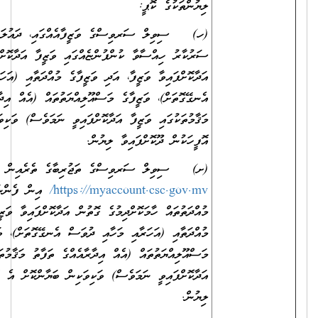
ލިޔުންތަކުގެ ކޮޕީ:
(ހ) ސިވިލް ސަރވިސްގެ ވަޒީފާއެއްގައި، ދައުލަތުގެ މުއައްސަސާއެއްގައި،
ސަރުކާރު ހިއްސާވާ ކުންފުންޏެއްގައި ވަޒީފާ އަދާކޮށްފައިވާ ނަމަ
އަދާކޮށްފައިވާ ވަޒީފާ، އަދި ވަޒީފާގެ މުއްދަތާއި (އަހަރާއި މަހާއި ދުވަސް
އެނގޭގޮތަށް)، ވަޒީފާގެ މަސްއޫލިއްޔަތުތައް (އެއް އިދާރާއެއްގެ ތަފާތު
މަޤާމުތަކުގައި ވަޒީފާ އަދާކޮށްފައިވީ ނަމަވެސް) ވަކިވަކިން ބަޔާންކޮށް އެ
އޮފީހަކުން ދޫކޮށްފައިވާ ލިޔުން.
(ށ) ސިވިލް ސަރވިސްގެ ތަޖުރިބާގެ ތެރެއިން
https://myaccount.csc.gov.mv/
އިން ފެންނަންނެތް ތަޖުރިބާގެ
މުއްދަތުތައް ހާމަކޮށްދިމުގެ ގޮތުން އަދާކޮށްފައިވާ ވަޒީފާ، އަދި ވަޒީފާގެ
މުއްދަތާއި (އަހަރާއި މަހާއި ދުވަސް އެނގޭގޮތަށް)، ވަޒީފާގެ
މަސްއޫލިއްޔަތުތައް (އެއް އިދާރާއެއްގެ ތަފާތު މަޤާމުތަކުގައި ވަޒީފާ
އަދާކޮށްފައިވީ ނަމަވެސް) ވަކިވަކިން ބަޔާންކޮށް އެ އޮފީހަކުން ދޫކޮށްފައިވާ
ލިޔުން.