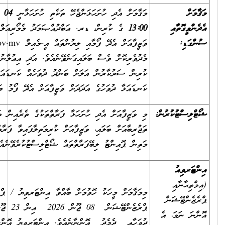
މަޤާމަށް އެދި ހުށަހަޅަންޖެހޭ ތަކެތި ހުށަހަޅާނީ
04 ޖޫން 2026
ގެ
13:00
ގެ ކުރިން، ޑރ. ޢަބްދުއްޞަމަދު މެމޯރިއަލް ހޮސްޕިޓަލަށެވެ.
ވަޒީފާއަށް އެދޭ ފޯމާއި ލިޔުންތައް އީ-މެއިލް
info@asmh.gov.mv
މެދުވެރިކޮށް ވެސް ބަލައިގަނެވޭނެއެވެ. އަދި އިޢުލާނުގެ ސުންގަޑި ހަމަވުމުގެ
ކުރިން ސަރުކާރުން އަލަށް ބަންދު ދުވަހެއް ކަނޑައަޅައިފި ނަމަ، އެ
ކަނޑައަޅާ ދުވަހުގެ އަދަދަށް ވަޒީފާއަށް އެދޭ ފޯމު ބަލައިގަނެވޭނެއެވެ.
މި ވަޒީފާއަށް އެދި ހުށަހަޅާ ފަރާތްތަކުގެ ތެރެއިން ތަޢުލީމީ ފެންވަރާއި
ތަޖުރިބާއަށް ބަލައި، ވަޒީފާއަށް ކުރިމަތިލާފައިވާ ފަރާތްތަކުގެ ތެރެއިން އެންމެ
މަތިން ޕޮއިންޓު ލިބޭފަރާތްތައް ޝޯޓްލިސްޓުކުރެވޭނެއެވެ.
މިމަޤާމަށް މީހަކު ހޮވުމަށް ބާއްވާ އިންޓަރވިޔު / ޕްރެކްޓިކަލް އަދި
ޕްރެޒެންޓޭޝަން 08 ޖޫން 2026 އިން 23 ޖޫން 2026 ވަނަ
ދުވަހާއި ދެމެދު އޮންނާނެއެވެ. އިންޓަރވިޔު އޮންނާނީ ޑރ.