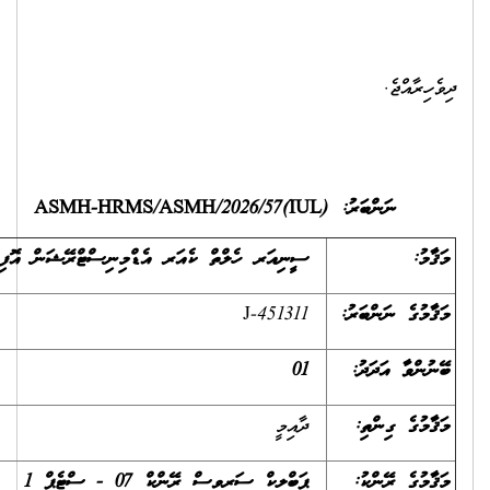
ިރާއްޖެ.
(IUL)ASMH-HRMS/ASM
ސީނިއަރ ހެލްތް ކެއަރ އެޑްމިނިސްޓްރޭޝަން އޮފިސަރ
J-451311
01
ދާއިމީ
ޕަބްލިކް ސަރވިސް ރޭންކް
07
- ސްޓެޕް 1