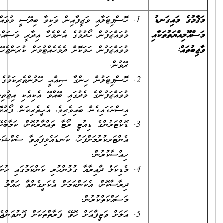
ހޮސްޕިޓަލާއި ވަޒީފާއިން ވަކިވާ ބިދޭސީ މުވައްޒަފުންގެ ބަދަލުގައި އައު
މުވައްޒަފުން ހޯދުމުގެ އެންމެހާ އިދާރީ މަސައްކަތްތައް ކުރުމާއި،
މުވައްޒަފުން ހަމަކޮށް ދެމެހެއްޓުމަށް ކުރަންޖެހޭ އެންމެހާ ކަންކަން
ރޭވުން.
ހޮސްޕިޓަލުން ހިންގާ ޞިއްޙީ ހޭލުންތެރިކަމުގެ ހަރަކާތްތަކުގައާއި،
މުވައްޒަފުންގެ މެދުގައި ބޭއްވޭ އެކިއެކި އިޖުތިމާޢީ ހަރަކާތްތަކުގައި
އިސްނަގައިގެން ބައިވެރިވެ، އެހީތެރިކަން ފޯރުކޮށްދިނުން.
ޑޮކްޓަރުންގެ ޑިއުޓީ ރޯޓާ ތައްޔާރުކޮށް، ކަމާބެހޭ ސިސްޓަމްތަކަށް
އެންޓަރކުރުމަށްފަހު، ކަނޑައެޅިފައިވާ ސެކްޝަންތަކާ އެ މަޢުލޫމާތު
ހިއްސާކުރުން.
މެޑިކަލް ދާއިރާއާ ގުޅުންހުރި ކަންކަމުގައި ހުށަހެޅޭ މައްސަލަތައް
ދިރާސާކޮށް، އެކަންކަމަށް އެކަށީގެންވާ ޙައްލު ހޯދުމަށް
މަސައްކަތްކުރުން.
އަލަށް ވަޒީފާއަށް ހޮވޭ ފަރާތްތަކަށް ފޮނުވަންޖެހޭ އޮފަރ ލެޓަރ