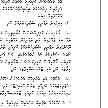
އޮތް މުވައްޒަފުން ކުރިމަތިލާ މަޤާމަށް ހޮވިއްޖެ ނަމަ، އަދާކުރަމުންދާ
ވަޒީފާއިން ވީއްލުމާމެދު އިއުތިރާޒެއްނެތްކަމަށް، ވަޒީފާ އަދާކުރާ އޮފީހުން
ދޫކޮށްފައިވާ ލިޔުން.
ލިބިފައިވާ ތަޢުލީމީ ސެޓުފިކެޓުތަކުގެ ކޮޕީ؛
(ހ) މޯލްޑިވްސް ކޮލިފިކޭޝަންސް އޮތޯރިޓީއިން ލެވަލް ކަނޑައަޅައި
ތައްގަނޑު ޖަހާފައިވާ، މަތީ ތަޢުލީމުދޭ ރާއްޖެއިން ބޭރުގެ މަރުކަޒަކުން
ދޫކޮށްފައިވާ ތަޢުލީމީ ސެޓުފިކެޓުތަކުގެ ކޮޕީއާއި ޓްރާންސްކްރިޕްޓުގެ ކޮޕީ؛
ނުވަތަ: ސެޓްފިކެޓު ނެތް ޙާލަތްތަކުގައި، ކޯސް ފުރިހަމަކުރިކަމުގެ ލިޔުމުގެ
ކޮޕީއާއި، މޯލްޑިވްސް ކޮލިފިކޭޝަންސް އޮތޯރިޓީން ދޫކޮށްފައިވާ އެސެސްމަންޓް
ރިޕޯޓްގެ ކޮޕީ އަދި ޓްރާންސްކްރިޕްޓްގެ ކޮޕީ
(ށ) ރާއްޖޭގެ މަތީ ތައުލީމުދޭ މަރުކަޒަކުން ދޫކޮށްފައިވާ ތައުލީމީ
ސެޓުފިކެޓުތަކުގެ ކޮޕީއާއި ޓްރާންސްކްރިޕްޓްގެ ކޮޕީ؛ ނުވަތަ ކޯސް
ފުރިހަމަކުރިކަމުގެ ލިޔުމުގެ ކޮޕީއާއި ޓްރާންސްކްރިޕްޓްގެ ކޮޕީ.
6. މަސައްކަތުގެ ތަޖުރިބާ އަންގައިދޭ ތިރީގައިވާ މިންގަނޑަށް ފެތޭ