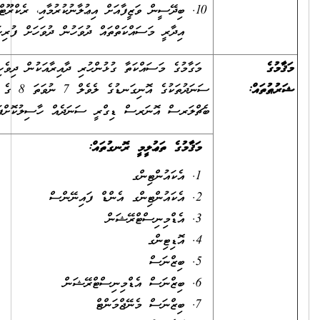
ބިދޭސީން ވަޒީފާއަށް އިޢުލާނުކުރުމާއި، ރެކްރޫޓްކުރުމާ ގުޅޭ އެންމެހާ
އިދާރީ މަސައްކަތްތައް ދުވަހުން ދުވަހަށް ފުރިހަމަކުރުން.
މަގާމުގެ މަސައްކަތާ ގުޅުންހުރި ދާއިރާއަކުން ދިވެހިރާއްޖޭގެ ޤައުމީ
ސަނަދުތަކުގެ އޮނިގަނޑުގެ ލެވެލް 7 ނުވަތަ 8 ގެ ޑިގްރީއެއް ނުވަތަ
ބެޗްލަރސް އޮނަރސް ޑިގްރީ ސަނަދެއް ހާސިލުކޮށްފައިވުން
މަޤާމުގެ ތަޢުލީމީ ރޮނގުތައް:
އެކައުންޓިންގ
އެކައުންޓިންގ އެންޑް ފައިނޭންސް
އެޑްމިނިސްޓްރޭޝަން
އޮޑިޓިންގ
ބިޒްނަސް
ބިޒްނަސް އެޑްމިނިސްޓްރޭޝަން
ބިޒްނަސް މެނޭޖްމަންޓް