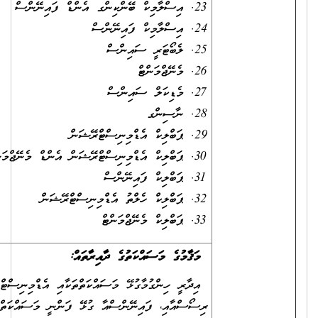
އިސްލާމިކް ބޭންކިންގ އެންޑް ފައިނޭންސް
އިސްލާމިކް ފައިނޭންސް
ލެބޯޓަރީ ސައިންސް
މެނޭޖްމަންޓް
މެޑިކަލް ސައިންސް
ނާސިންގ
ޕަބްލިކް އެޑްމިނިސްޓްރޭޝަން
ޕަބްލިކް އެޑްމިނިސްޓްރޭޝަން އެންޑް މެނޭޖްމަންޓް
ޕަބްލިކް ފައިނޭންސް
ޕަބްލިކް ހެލްތު އެޑްމިނިސްޓްރޭޝަން
ޕަބްލިކް މެނޭޖްމަންޓް
މަޤާމުގެ މަސައްކަތުގެ ދާއިރާތައް:
އިދާރީ ހިންގުމާގުޅޭ މަސައްކަތްތަކާއި އެޑްމިނިސްޓްރޭޝަނާ، ހިއުމަން
ރިސޯސްއާއި، ފައިނޭންސްއާ ގުޅޭ ފަންނީ މަސައްކަތްތަކާއި ދިރާސާ ކުރުމުގެ