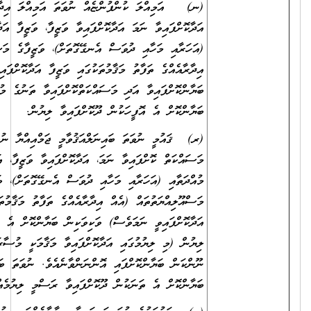
(ނ) އަމިއްލަ ކުންފުންޏެއް ނުވަތަ އަމިއްލަ އިދާރާއެއްގައި ވަޒީފާ
އަދާކޮށްފައިވާ ނަމަ އަދާކޮށްފައިވާ ވަޒީފާ، ވަޒީފާ އަދާކުރި މުއްދަތާއި
(އަހަރާއި މަހާއި ދުވަސް އެނގޭގޮތަށް)، ވަޒީފާގެ މަސްއޫލިއްޔަތުތައް (އެއް
އިދާރާއެއްގެ ތަފާތު މަޤާމުތަކުގައި ވަޒީފާ އަދާކޮށްފައިވީ ނަމަވެސް) ވަކިވަކިން
ބަޔާންކޮށްފައިވާ އަދި މަސައްކަތްކޮށްފައިވާ ތަނުގެ މުވައްޒަފުންގެ އަދަދު
ބަޔާންކޮށް އެ އޮފީހަކުން ދޫކޮށްފައިވާ ލިޔުން.
(ރ) ޤައުމީ ނުވަތަ ބައިނަލްއަޤުވާމީ ޖަމްއިއްޔާ ނުވަތަ ޖަމާއަތެއްގައި
މަސައްކަތް ކޮށްފައިވާ ނަމަ، އަދާކޮށްފައިވާ ވަޒީފާ، އަދި ވަޒީފާ އަދާކުރި
މުއްދަތާއި (އަހަރާއި މަހާއި ދުވަސް އެނގޭގޮތަށް)، ވަޒީފާގެ
މަސްއޫލިއްޔަތުތައް (އެއް އިދާރާއެއްގެ ތަފާތު މަޤާމުތަކުގައި ވަޒީފާ
އަދާކޮށްފައިވީ ނަމަވެސް) ވަކިވަކިން ބަޔާންކޮށް އެ ތަނަކުން ދޫކޮށްފައިވާ
ލިޔުން (މި ލިޔުމުގައި އަދާކޮށްފައިވާ މަޤާމަކީ މުސާރަދެވޭ މަޤާމެއްކަން ނުވަތަ
ނޫންކަން ބަޔާންކޮށްފައި އޮންނަންވާނެއެވެ. ނުވަތަ ބަދަލުގައި އެކަން
ބަޔާންކޮށް އެ ތަނަކުން ދޫކޮށްފައިވާ ރަސްމީ ލިޔުމެއް ހުށަހަޅަންވާނެއެވެ.)