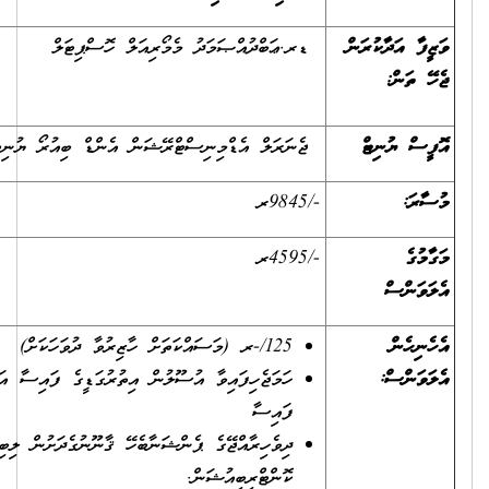
ޑރ.ޢަބްދުއްޞަމަދު މެމޯރިއަލް ހޮސްޕިޓަލް
ޖެނަރަލް އެޑްމިނިސްޓްރޭޝަން އެންޑް ބިއުރޯ ޔުނިޓް ޔުނިޓް
-/9845ރ
-/4595ރ
125/-ރ (މަސައްކަތަށް ހާޒިރުވާ ދުވަހަކަށް)
ހަމަޖެހިފައިވާ އުސޫލުން އިތުރުގަޑީގެ ފައިސާ އަދި ބަންދު ދުވަހުގެ
ފައިސާ
ދިވެހިރާއްޖޭގެ ޕެންޝަނާބެހޭ ޤާނޫނުގެދަށުން ލިބިދެވޭ ޕެންޝަން
ކޮންޓްރިބިއުޝަން.