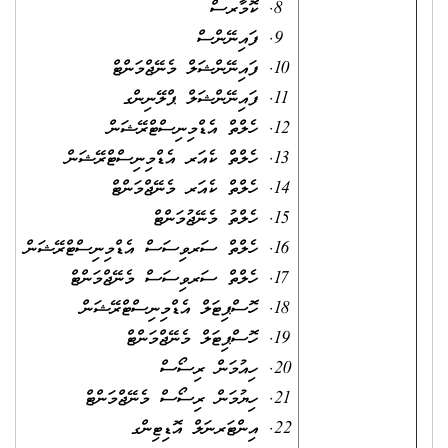
ކޮމާރސް
ފައިނޭންސް
ފައިނޭންޝަލް މެނޭޖްމަންޓް
ފައިނޭންޝަލް ޕްލޭނިންގ
ހެލްތް އެޑްމިނިސްޓްރޭޝަން
ހެލްތް ކެއަރ އެޑްމިނިސްޓްރޭޝަން
ހެލްތް ކެއަރ މެނޭޖްމަންޓް
ހެލްތު މެނޭޖުމަންޓް
ހެލްތް ސަރވިސަސް އެޑްމިނިސްޓްރޭޝަން
ހެލްތް ސަރވިސަސް މެނޭޖްމަންޓް
ހޮސްޕިޓަލް އެޑްމިނިސްޓްރޭޝަން
ހޮސްޕިޓަލް މެނޭޖްމަންޓް
ހިއުމަން ރިސޯސް
ހިޔުމަން ރިސޯސް މެނޭޖްމަންޓް
އިންޓަރނަލް އޮޑިޓިންގ