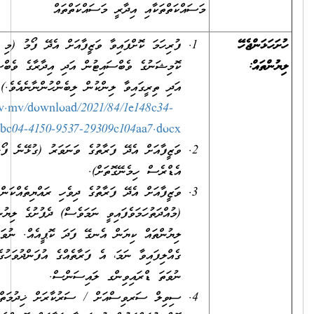
މަސައްކަތްތަކާއި އިދާރީ މަސައްކަތްތައް
ފުރިހަމަ ކޮށްފައިވާ ވަޒީފާއަށް އެދޭ ފޯމު (މި ފޯމު ސިވިލް ސަރވިސް
ކޮމިޝަނުގެ ވެބްސައިޓުން އަދި އިދާރާގެ ވެބްސައިޓުންނާއި ކައުންޓަރުން
އަދި ތިރީގައިވާ ލިންކުން ލިބެންހުންނާނެއެވެ.)
https://www.csc.gov.mv/download/2021/84/1e148c34-
bc04-4150-9537-29309c104aa7.docx
ވަޒީފާއަށް އެދޭ ފަރާތުގެ ވަނަވަރު (ގުޅޭނެ ފޯނު ނަންބަރާއި އީ-މެއިލް
އެޑްރެސް ހިމެނޭގޮތަށް).
ވަޒީފާއަށް އެދޭ ފަރާތުގެ ދިވެހި ރައްޔިތެއްކަން އަންގައިދޭ ކާޑުގެ
(މުއްދަތުހަމަވެފައިވީ ނަމަވެސް) ދެފުށުގެ ލިޔުންތައް ފެންނަ، ލިޔެފައިވާ
ލިޔުންތައް ކިޔަން އެނގޭ ފަދަ ކޮޕީއެއް. ނުވަތަ އައި.ޑީ. ކާޑު
ގެއްލިފައިވާ ނަމަ، އެ ފަރާތެއްގެ އުފަންދުވަހުގެ ސެޓްފިކެޓު، ޕާސްޕޯޓް
ނުވަތަ ޑްރައިވިންގ ލައިސަންސް.
ސިވިލް ސަރވިސްއަށް / ސަރުކާރަށް ޚިދުމަތްކުރުމުގެ އެއްބަސްވުމެއް