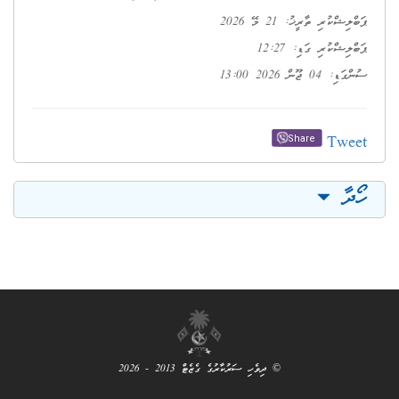
ހި ސަރުކާރުގެ ގެޒެޓް 2013 - 2026