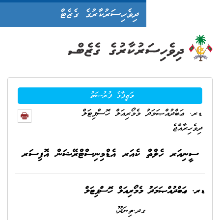
ދިވެހިސަރުކާރުގެ ގެޒެޓް
ވަޒީފާގެ ފުރުޞަތު
މެމޯރިއަލް ހޮސްޕިޓަލް
 ކެއަރ އެޑްމިނިސްޓްރޭޝަން އޮފިސަރ
ެމޯރިއަލް ހޮސްޕިޓަލް
ދޫ،