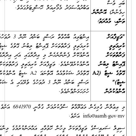
ޢަބްދުއްޞަމަދު މެމޯރިއަލް ހޮސްޕިޓަލުގައެވެ.
އިންޓަވިއު ބާއްވާތާ ރަސްމީ ބަންދު ނޫން 3 ދުވަހުގެ ތެރޭގައި "ވަޒީފާއަށް
ކުރިމަތިލީ ފަރާތްތަކަށް ޕޮއިންޓު ލިބުނު ގޮތުގެ ޝީޓް (A2 ޝީޓު)"
އާންމުކޮށް ފެންނާނެހެން މި އިދާރާގައި އަދި އިދާރާގެ ވެބްސައިޓްގައި
އާންމުކުރެވޭނެއެވެ. ވަޒީފާއަށް ކުރިމަތިލީ ފަރާތްތަކަށް ޕޮއިންޓު ދެވިފައިވާ
ގޮތާމެދު ޝަކުވާއެއް އޮތްނަމަ A2 ޝީޓު އާންމުކުރާ ދުވަހުން ފެށިގެން
ރަސްމީ ބަންދު ނޫން 3 ދުވަހުގެ ތެރޭގައި އެ ޝަކުވާއެއް މި އިދާރާއަށް
ހުށަހަޅަންވާނެއެވެ.
 ސާފުކުރުމަށް ގުޅާނީ 6841970 އަށެވެ. އީ-މެއިލް ކުރާނީ
in
އަށެވެ.
ޒީފާތަކަށް މީހުން ހޮވުމާއި އައްޔަންކުރުމުގެ މިންގަނޑުތަކާއި އުޞޫލުތައް