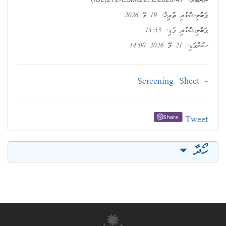
ނަންބަރު:
ޕަބްލިޝްކުރި ތާރީޚު: 19 މޭ 2026
ޕަބްލިޝްކުރި ގަޑި: 13:53
ސުންގަޑި: 21 މޭ 2026 14:00
Screening Sheet
-
Tweet
Share
ހޯދާ