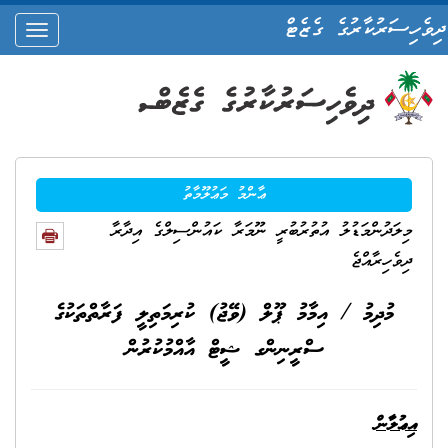
ދިވެހިސަރުކާރުގެ ގެޒެޓް
oggle
ation
ޢާންމު މަޢުލޫމާތު
މިލަދުންމަޑުލު އުތުރުބުރީ ނޫމަރާ ކައުންސިލްގެ އިދާރާ
ދިވެހިރާއްޖެ
މުދިމު / އިމާމު ޕޫލް (ވޭޖު) ކުރިމަތިލީ ފަރާތްތަކުގެ
ސްރީނިންގ ޝީޓް އާއްމުކުރުން
އިޢުލާން