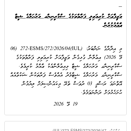
ވަޒީފާއަށް ކުރިމަތިލީ ފަރާތްތަކުގެ ސްކްރީނިންގ މަރުހަލާގެ ޝީޓް
ޢާއްމުކުރުން
މި އިދާރާގެ ނަންބަރު: (IUL)272-ESMS/272/2026/04 (06
މޭ 2026) އިޢުލާނާ ގުޅިގެން ވަޒީފާއަށް ކުރިމަތިލި ފަރާތްތަކުގެ
ސްކްރީނިންގ މަރުހަލާގެ ޝީޓް މިއިޢުލާނާއެކު ޢާއްމު ކުރީމެވެ.
ސްކްރީނިންގ މަރުހަލާގެ ޝީޓާމެދު އެއްވެސް ފަރާތަކުން ޝަކުވާއެއް
އޮތްނަމަ ރަސްމީ 03 ދުވަސް ތެރޭ މިކައުންސިލަށް ލިޔުމުން
ޙުށަހެޅުމަށް ދަންނަވަމެވެ.
19 މޭ 2026
(IUL)272-ESMS/272/2026/47