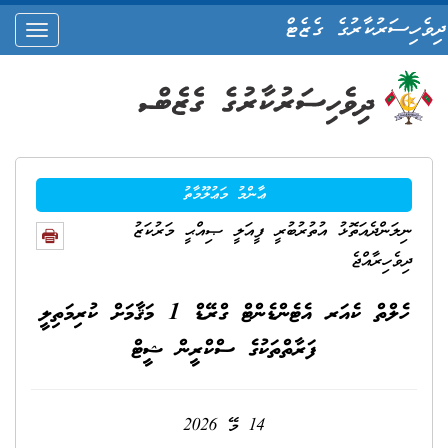
ދިވެހިސަރުކާރުގެ ގެޒެޓް
oggle
ation
ޢާންމު މަޢުލޫމާތު
ނިލަންދެއަތޮޅު އުތުރުބުރީ ފީއަލީ ޞިއްޙީ މަރުކަޒު
ދިވެހިރާއްޖެ
ހެލްތް ކެއަރ އެޓެންޑެންޓް ގްރޭޑް 1 މަޤާމަށް ކުރިމަތިލީ
ފަރާތްތަކުގެ ސްކްރީން ޝީޓް
14 މޭ 2026