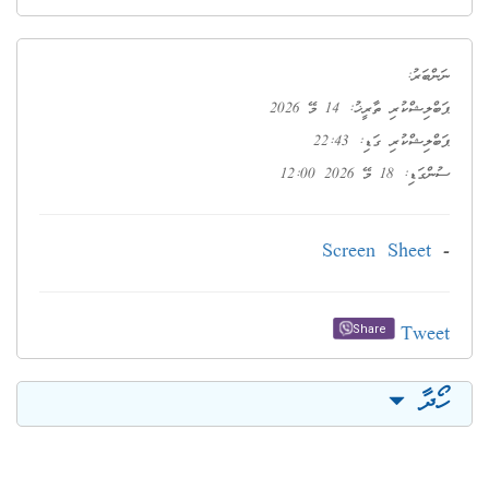
ނަންބަރު:
ޕަބްލިޝްކުރި ތާރީޚު: 14 މޭ 2026
ޕަބްލިޝްކުރި ގަޑި: 22:43
ސުންގަޑި: 18 މޭ 2026 12:00
Screen Sheet
-
Tweet
Share
ހޯދާ