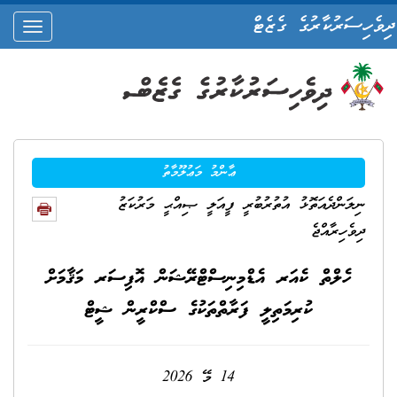
ދިވެހިސަރުކާރުގެ ގެޒެޓް
oggle
ation
ޢާންމު މަޢުލޫމާތު
ނިލަންދެއަތޮޅު އުތުރުބުރީ ފީއަލީ ޞިއްޙީ މަރުކަޒު
ދިވެހިރާއްޖެ
ހެލްތް ކެއަރ އެޑްމިނިސްޓްރޭޝަން އޮފިސަރ މަޤާމަށް
ކުރިމަތިލީ ފަރާތްތަކުގެ ސްކްރީން ޝީޓް
14 މޭ 2026