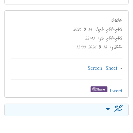
ނަންބަރު:
ޕަބްލިޝްކުރި ތާރީޚު: 14 މޭ 2026
ޕަބްލިޝްކުރި ގަޑި: 22:43
ސުންގަޑި: 18 މޭ 2026 12:00
Screen Sheet
-
Tweet
Share
ހޯދާ