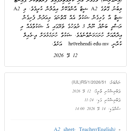
(އިންގްލިޝް) މަޤާމަށް އެދި ކުރިމަތިލާފައިވާ ފަރާތްތަކަށް ޕޮއިންޓް
ލިބުނު ގޮތުގެ A2 ޝީޓް އާންމުކޮށް އިޢުލާން ކުރީމެވެ. މި A2
ޝީޓް އާ ގުޅިގެން ޝަކުވާ އެއް އޮތްނަމަ މިއަދުން ފެށިގެން
ރަސްމީ ބަންދު ނޫން 3 ދުވަހުގެ ތެރޭގައި އެ ޝަކުވާއެއް މި
އިދާރާއަށް ހުށަހަޅަންވާނެއެވެ. ޝަކުވާ ހުށަހެޅުމަށް އީ-މެއިލް
ކުރާނީ
hr@rehendi.edu.mv
އަށެވެ.
12 މޭ 2026
(IUL)RS/1/2026/51
ނަންބަރު:
ޕަބްލިޝްކުރި ތާރީޚު: 12 މޭ 2026
ޕަބްލިޝްކުރި ގަޑި: 11:24
ސުންގަޑި: 14 މޭ 2026 14:00
A2 sheet, Teacher(English)
-