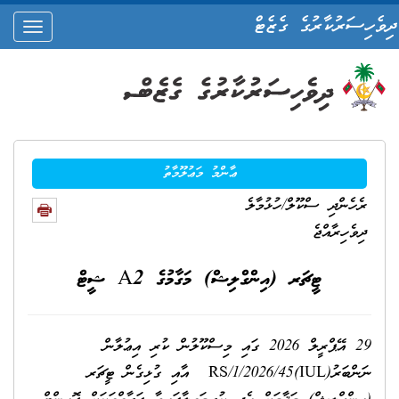
ދިވެހިސަރުކާރުގެ ގެޒެޓް
oggle
ation
ޢާންމު މަޢުލޫމާތު
ރެހެންދި ސްކޫލް/ހުޅުމާލެ
ދިވެހިރާއްޖެ
ޓީޗަރ (އިންގްލިޝް) މަގާމުގެ A2 ޝީޓް
29 އޭޕްރީލް 2026 ގައި މިސްކޫލުން ކުރި އިޢުލާން
ނަންބަރު(IUL)RS/1/2026/45 އާއި ގުޅިގެން ޓީޗަރ