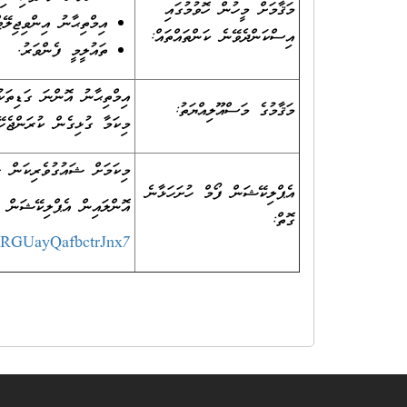
މަޤާމަށް މީހުން ހޮވުމުގައި
އިމްތިޙާނު އިންވިޖިލޭޓ
އިސްކަންދެވޭނެ ކަންތައްތައް:
ތައުލީމީ ފެންވަރު.
އިމްތިޙާނު އޮންނަ ގަޑިތަކު
މަޤާމުގެ މަސްއޫލިއްޔަތު:
މިކަމާ ގުޅިގެން ކުރަންޖެހ
މިކަމަށް ޝައުގުވެރިކަން ހ
އެޕްލިކޭޝަން ފޯމް ހުށަހަޅާނެ
އޮންލައިން އެޕްލިކޭޝަން ލ
ގޮތް:
e/cRGUayQafbctrJnx7