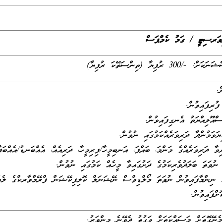
ނިވަރސިޓީ / ގަމު ކެމްޕަސް
ފިޔާ (ތިންސަތޭކަ ރުފިޔާ)
ް.
ސްއޫލިއްޔަތު އެނގިފައިވުން.
ަވަމުންދާ ދަރިވަރެއްކަމުގައި ނުވުން.
ިވާ ދަރިވަރެއްގެ މަންމަ، ބައްޕަ، އަނބިމީހާ/ފިރިމީހާ، ދަރިއެއް، އެއްބަނޑު/އެއްބަފ
 ނުވަތަ ބަލަދުވެރިކަމުގެ ދަށުގައިވާ މީހެއް ކަމުގައި ނުވުން.
ށްފައިވުން.
ެނޭގޮތަށް މަސައްކަތަށް ވަގުތު ދެވޭނެ މިންވަރު.