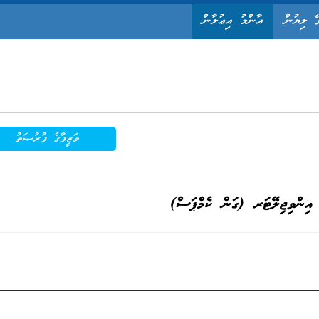
ޭ ލިޔުން
އާންމު އިޢުލާން
ވަޒީފާގެ ފުރުޞަތު
ް އިންވިޖިލޭޓަރ (ގަން ކެމްޕަސް)