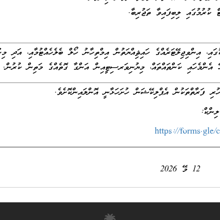
ް ކުރުމުގައި ލިބިފައިވާ ތަޖުރިބާ.
ގައި، އިންވިޖިލޭޓަރެއްގެ ހައިޘިއްޔަތުން އިމްތިހާނު ހޯލް ބެލެހެއްޓުމާއި، އަދި މި
ޭ އެންމެހައި ކަންތައްތައް، މިޔުނިވަރސިޓީއިން އަންގާ ގޮތެއްގެ މަތިން ކުރުން.
ުރި ފަރާތްތަކުން އެޕްލިކޭޝަން ހުށަހަޅާނީ އޮންލައިންކޮށެވެ.
ިންކް:
https://forms.gl
12 މޭ 2026