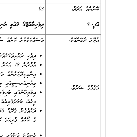
ބޭނުންވާ އަދަދު:
03
އޮފީސް:
ދިވެހިރާއްޖޭގެ ޤައުމީ ޔު
އުޖޫރަ ދެވޭނެގޮތް:
މަސައްކަތްކުރާ ކޮންމެ ސެޝަނަކަށް: -/300 ރު
ދިވެހި ރައްޔިތަކަށްވުނ
އުމުރުން 18 އަހަރު ފުރިފައިވުން.
އިންވިޖިލޭޓަރުންގެ މަ
މިޔުނިވަރސިޓީގައި ކިޔ
މަޤާމުގެ ޝަރުތު:
އިމްތިހާނުގައި ބައިވެރ
މީހެއް، ބަލަދުވެރިއެއް
ގެ ކޯހެއް ފުރިހަމަ ކޮ
ހެނދުނު ދަންފަޅި ހިމ