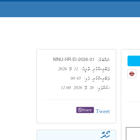
MNU-HR-EI-2026-01
ނަންބަރު:
ޕަބްލިޝްކުރި ތާރީޚު: 12 މޭ 2026
ޕަބްލިޝްކުރި ގަޑި: 08:45
ސުންގަޑި: 20 މޭ 2026 12:00
Tweet
Share
ހޯދާ