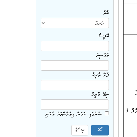
ބާވަތް
އޮފީސް
ތަފުސީލު
ފެށޭ ތާރީޚު
ާ
ނިމޭ ތާރީޚު
ދަށްވެގެން ގްރޭޑް 10 ނިންމާފައިވުން ނުވަތަ މޯލްޑިވްސް ނޭޝަނަލް ކޮލިފިކޭޝަން ފްރޭމްވާރކްގެ ލެވެލް 3
ސުންގަޑި ހަމަނުވާ އިޢުލާންތައް އެކަނި