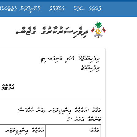
ފުރަތަމަ ޞަފްޙާ
މަޢުލޫމާތު
ޤާނޫނީގޮތުން ގެޒެޓްކުރެވ
ދިވެހިރާއްޖޭގެ ޤައުމީ ޔުނިވަރސިޓީ
ދިވެހިރާއްޖެ
އެގްޒާމ
މަޤާމް :އެގްޒާމް އިންވިޖިލޭޓަރ (ގަން ކެމްޕަސް)
ބޭނުންވާ އަދަދު :3
މަޤާމު:
އެގްޒާމް އިންވިޖިލޭޓަރ