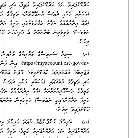
އަދާކޮށްފައިވާ ނަމަ އަދާކޮށްފައިވާ ވަޒީފާ، އަދި ވަޒީފާގެ މުއްދަތާއި
(އަހަރާއި މަހާއި ދުވަސް އެނގޭގޮތަށް)، ވަޒީފާގެ މަސްއޫލިއްޔަތުތައް
(އެއް އިދާރާއެއްގެ ތަފާތު މަޤާމުތަކުގައި ވަޒީފާ އަދާކޮށްފައިވީ
ނަމަވެސް) ވަކިވަކިން ބަޔާންކޮށް އެ އޮފީހަކުން ދޫކޮށްފައިވާ
ލިޔުން.
(ށ) ސިވިލް ސަރވިސްގެ ތަޖުރިބާގެ ތެރެއިން
https://myaccount.csc.gov.mv/ އިން ފެންނަންނެތް
ތަޖުރިބާގެ މުއްދަތުތައް ހާމަކޮށްދިމުގެ ގޮތުން އަދާކޮށްފައިވާ ވަޒީފާ،
އަދި ވަޒީފާގެ މުއްދަތާއި (އަހަރާއި މަހާއި ދުވަސް އެނގޭގޮތަށް)،
ވަޒީފާގެ މަސްއޫލިއްޔަތުތައް (އެއް އިދާރާއެއްގެ ތަފާތު މަޤާމުތަކުގައި
ވަޒީފާ އަދާކޮށްފައިވީ ނަމަވެސް) ވަކިވަކިން ބަޔާންކޮށް އެ އޮފީހަކުން
ދޫކޮށްފައިވާ ލިޔުން.
(ނ) އަމިއްލަ ކުންފުންޏެއް ނުވަތަ އަމިއްލަ އިދާރާއެއްގައި ވަޒީފާ
އަދާކޮށްފައިވާ ނަމަ އަދާކޮށްފައިވާ ވަޒީފާ، ވަޒީފާ އަދާކުރި މުއްދަތާއި