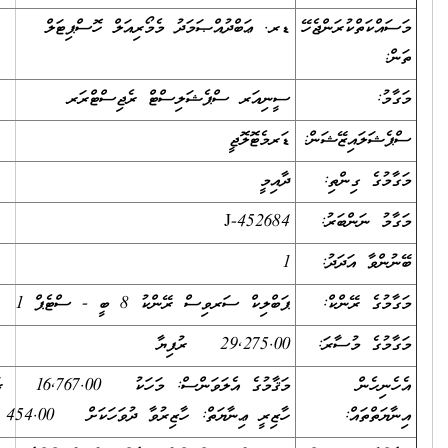
ަންޖެހޭ
ޑރ. ޢަބްދުއްޞަމަދު މެމޯރިއަލް ހޮސްޕިޓަލް
ސީނިއަރ ސްޕެޝަލިސްޓް ރެޖިސްޓްރަރ
ޭޝަން:
ޑަރމެޓޮލޮޖީ
ތި:
ދާއިމީ
ރު:
J-452684
ދު:
1
ކް:
ޕަބްލިކް ސަރވިސް ރޭންކު 8 ބީ - ސްޓެޕް 1
ާރަ:
29,275.00
ރުފިޔާ
މަޤާމުގެ އެލަވަންސް: މަހަކު
16,767.00
ރުފިޔާ
ހާޒިރީ ޢިނާޔަތް: ހާޒިރުވާ ދުވަހަކަށް
454.00
ރުފިޔާ