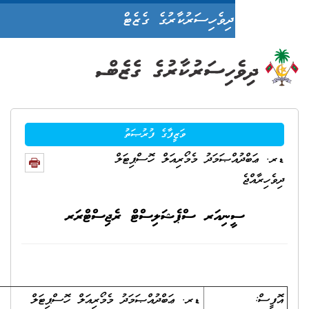
ދިވެހިސަރުކާރުގެ ގެޒެޓް
ވަޒީފާގެ ފުރުޞަތު
ޞަމަދު މެމޯރިއަލް ހޮސްޕިޓަލް
ނިއަރ ސްޕެޝަލިސްޓް ރެޖިސްޓްރަރ
ޑރ. ޢަބްދުއްޞަމަދު މެމޯރިއަލް ހޮސްޕިޓަލް