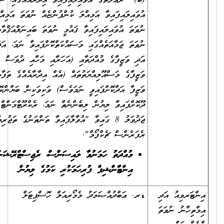
(ބ) ދަޢުލަތުގެ އުވައިލައިފައިވާ އިދާރާއެއްގައި، ނުވަތަ
އުވައިލައިފައިވާ އަމިއްލަ ކުންފުންޏެއް ނުވަތަ އަމިއްލަ އިދާރާއެއްގައި،
ނުވަތަ އުވައިލައިފައިވާ ޤައުމީ ނުވަތަ ބައިނަލްއަޤްވާމީ ޖަމިއްޔާ
ނުވަތަ ޖަމާއަތެއްގައި މަސައްކަތްކޮށްފައިވާ ނަމަ، އަދާކޮށްފައިވާ ވަޒީފާ
އަދި ވަޒީފާގެ މުއްދަތާއި (އަހަރާއި މަހާއި ދުވަސް އެނގޭގޮތަށް)،
ވަޒީފާގެ މަސްއޫލިއްޔަތުތައް (އެއް އިދާރާއެއްގެ ތަފާތު މަޤާމުތަކުގައި
ވަޒީފާ އަދާކޮށްފައިވީ ނަމަވެސް) ވަކިވަކިން ބަޔާންކޮށް އެ އޮފީހަކުން
ދޫކޮށްފައިވާ ލިޔުން ލިބެންނެތް ނަމަ، ރެކްރޫޓްމަންޓް އުޞޫލުގެ
ޖަދުވަލު 8 ގައިވާ "އުވާލާފައިވާ ތަންތަނުގެ ތަޖުރިބާ އަންގައިދޭ
ރެފަރެންސް ޗެކްފޯމް".
މުއްދަތު ހަމަނުވާ ލައިސަންސް، ރެޖިސްޓްރޭޝަން އަދި
އިންޓާންޝިޕް ފުރިހަމަކުރި ކަމުގެ ލިޔުން
އަދި
ޑރ. ޢަބްދުއްޞަމަދު މެމޯރިއަލް ހޮސްޕިޓަލް
ވަތަ