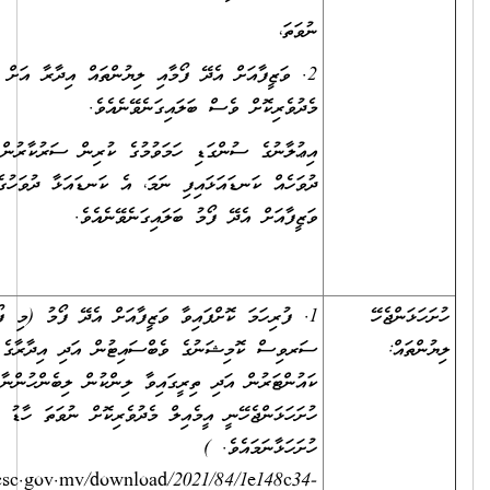
ނުވަތަ،
2. ވަޒީފާއަށް އެދޭ ފޯމާއި ލިޔުންތައް އިދާރާ އަށް ނުވަތަ އީ-މެއިލް
މެދުވެރިކޮށް ވެސް ބަލައިގަނެވޭނެއެވެ.
އިޢުލާނުގެ ސުންގަޑި ހަމަވުމުގެ ކުރިން ސަރުކާރުން އަލަށް ބަންދު
ދުވަހެއް ކަނޑައަޅައިފި ނަމަ، އެ ކަނޑައަޅާ ދުވަހުގެ އަދަދަށް
ވަޒީފާއަށް އެދޭ ފޯމު ބަލައިގަނެވޭނެއެވެ.
1. ފުރިހަމަ ކޮށްފައިވާ ވަޒީފާއަށް އެދޭ ފޯމު (މި ފޯމު ސިވިލް
ސަރވިސް ކޮމިޝަނުގެ ވެބްސައިޓުން އަދި އިދާރާގެ ވެބްސައިޓުންނާއި
ކައުންޓަރުން އަދި ތިރީގައިވާ ލިންކުން ލިބެންހުންނާނެއެވެ. މިފޯމު
ހުށަހަޅަންޖެހޭނީ އީމެއިލް މެދުވެރިކޮށް ނުވަތަ ހާޑު ކޮޕީ
ހުށަހަޅާނަމައެވެ. )
https://www.csc.gov.mv/download/2021/84/1e148c34-