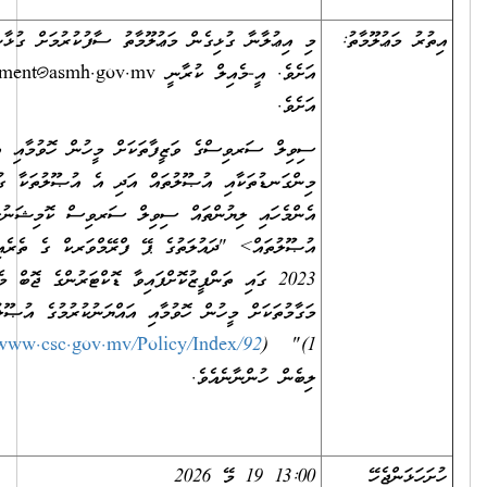
މާތު:
މި އިޢުލާނާ ގުޅިގެން މަޢުލޫމާތު ސާފުކުރުމަށް ގުޅާނީ 6841970
އަށެވެ. އީ-މެއިލް ކުރާނީ
recruitment@asmh.gov.mv
އަށެވެ.
ސިވިލް ސަރވިސްގެ ވަޒީފާތަކަށް މީހުން ހޮވުމާއި އައްޔަންކުރުމުގެ
މިންގަނޑުތަކާއި އުޞޫލުތައް އަދި އެ އުޞޫލުތަކާ ގުޅުންހުރި
އެންމެހައި ލިޔުންތައް ސިވިލް ސަރވިސް ކޮމިޝަނުގެ ވެބްސައިޓްގެ
އުޞޫލުތައް> "ދައުލަތުގެ ޕޭ ފްރޭމްވަރކް ގެ ތެރެއިން 1 މޭ
2023 ގައި ތަންފީޒުކޮށްފައިވާ ޑޮކްޓަރުންގެ ޖޮބް މެޓްރިކްސްތަކުގެ
މަގާމުތަކަށް މީހުން ހޮވުމާއި އައްޔަނުކުރުމުގެ އުޞޫލު (އިސްލާޙު
1)" (
https://www.csc.gov.mv/Policy/Index/92
) އިން
ލިބެން ހުންނާނެއެވެ.
13:00 19 މޭ 2026