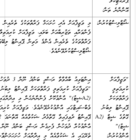
ް:
ރުން:
މި ވަޒީފާއަށް އެދި ހުށަހަޅާ ފަރާތްތަކުގެ ތެރެއިން ތަޢުލީމީ
ފެންވަރާއި ތަޖުރިބާއަށް ބަލައި، ވަޒީފާއަށް ކުރިމަތިލާފައިވާ
ފަރާތްތަކުގެ ތެރެއިން އެންމެ މަތިން ޕޮއިންޓު ލިބޭފަރާތްތައް
ޝޯޓްލިސްޓުކުރެވޭނެއެވެ.
އިންޓަވިއު ބާއްވާތާ ރަސްމީ ބަންދު ނޫން 3 ދުވަހުގެ ތެރޭގައި
"ވަޒީފާއަށް ކުރިމަތިލީ ފަރާތްތަކަށް ޕޮއިންޓު ލިބުނު ގޮތުގެ ޝީޓް
(A2ޝީޓު)" އާންމުކޮށް ފެންނާނެހެން މި އިދާރާގައި އަދި އިދާރާގެ
ނު
ވެބްސައިޓްގައި އާންމުކުރެވޭނެއެވެ. ވަޒީފާއަށް ކުރިމަތިލީ ފަރާތްތަކަށް
ގޮތުގެ ޝީޓް (A2
ޕޮއިންޓު ދެވިފައިވާ ގޮތާމެދު ޝަކުވާއެއް އޮތްނަމަ A2 ޝީޓު
އާންމުކުރާ ދުވަހުން ފެށިގެން ރަސްމީ ބަންދު ނޫން 3 ދުވަހުގެ
ތެރޭގައި އެ ޝަކުވާއެއް މި އިދާރާއަށް ހުށަހަޅަންވާނެއެވެ.