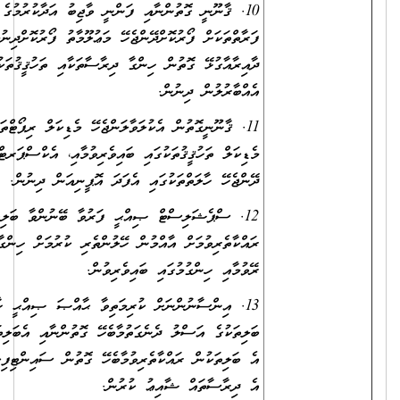
10. ޤާނޫނީ ގޮތުންނާއި ފަންނީ ވާޖިބު އަދާކުރުމުގެ ގޮތުން އެކި
ފަރާތްތަކަށް ފޯރުކޮށްދޭންޖެހޭ މަޢުލޫމާތު ފޯރުކޮށްދިނުމާއި، މަސައްކަތުގެ
ދާއިރާއާގުޅޭ ގޮތުން ހިންގާ ދިރާސާތަކާއި ތަހުޤީޤުތަކުގައި އެހީތެރިވެ
އެއްބާރުލުން ދިނުން.
11. ޤާނޫނީގޮތުން އެކުލަވާލަންޖެހޭ މެޑިކަލް ރިޕޯޓްތައް އެކުލަވާލުމާއި،
މެޑިކަލް ތަހުޤީޤުތަކުގައި ބައިވެރިވުމާއި، އެކްސްޕަރޓް އޮޕީނިއަން
ދޭންޖެހޭ ހާލަތްތަކުގައި އެފަދަ އޮޕީނިއަން ދިނުން.
12. ސްޕެޝަލިސްޓް ޞިއްޙީ ފަރުވާ ބޭނުންވާ ބަލިތަކުން
ރައްކާތެރިވުމަށް އާއްމުން ހޭލުންތެރި ކުރުމަށް ހިންގާ ޕްރޮގްރާމްތައް
ރޭވުމާއި ހިންގުމުގައި ބައިވެރިވުން.
13. އިންސާނުންނަށް ކުރިމަތިވާ ޙާއްޞަ ޞިއްޙީ ހާލަތްތަކާއި
ބަލިތަކުގެ އަސްލު ދެނެގަތުމާބެހޭ ގޮތުންނާއި އެބަލިތަކުގެ ފަރުވާއާއި
އެ ބަލިތަކުން ރައްކާތެރިވުމާބެހޭ ގޮތުން ސައިންޓިފިކް ދިރާސާތައްކޮށް
އެ ދިރާސާތައް ޝާއިޢު ކުރުން.