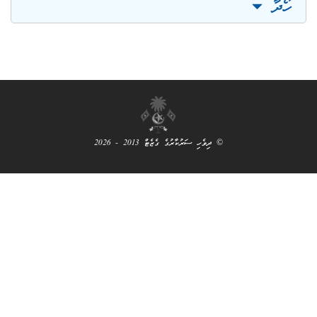
© ދިވެހި ސަރުކާރުގެ ގެޒެޓް 2013 - 2026