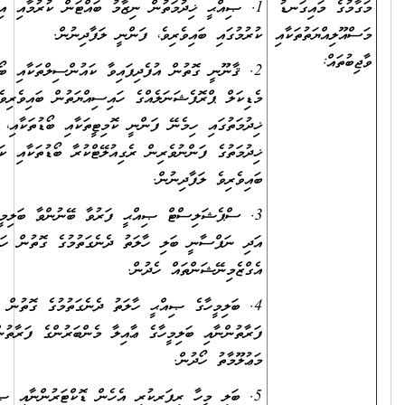
ގަނޑު
1. ޞިއްޙީ ޚިދުމަތުން ނިޒާމު ބައްޓަން ކުރުމާއި އިތުރަށް ތަރައްޤީ
ތަކާއި
ކުރުމުގައި ބައިވެރިވެ، ފަންނީ ލަފާދިނުން.
2. ޤާނޫނީ ގޮތުން އުފެދިފައިވާ ކައުންސިލްތަކާއި ބޯޑުތަކުގައި
މެޑިކަލް ޕްރޮފެޝަނަލެއްގެ ހައިސިއްޔަތުން ބައިވެރިވެ، ޞިއްޙީ
ޚިދުމަތުގައި ހިމެނޭ ފަންނީ ކޮމިޓީތަކާއި ބޯޑުތަކާއި، ޞިއްޙީ
ޚިދުމަތުގެ ފަންނުވެރިން ރެގިއުލޭޓްކުރާ ބޯޑުތަކާއި ކައުންސިލްތަކުގައި
ބައިވެރިވެ ލަފާދިނުން.
3. ސްޕެޝަލިސްޓް ޞިއްޙީ ފަރުވާ ބޭނުންވާ ބަލިމީހާގެ ޖިސްމާނީ
އަދި ނަފްސާނީ ބަލި ހާލަތު ދެނެގަތުމުގެ ގޮތުން ހަދަންޖެހޭ ފިޒިކަލް
އެގްޒެމިނޭޝަންތައް ހެދުން.
4. ބަލިމީހާގެ ޞިއްޙީ ހާލަތު ދެނެގަތުމުގެ ގޮތުން ބަލިމީހާގެ
ފަރާތުންނާއި ބަލިމީހާގެ ޢާއިލާ މެންބަރުންގެ ފަރާތުން އިތުރު
މަޢުލޫމާތު ހޯދުން.
5. ބަލި މީހާ ރިފަރކުރި އެހެން ޑޮކްޓަރުންނާއި ޞިއްޙީ