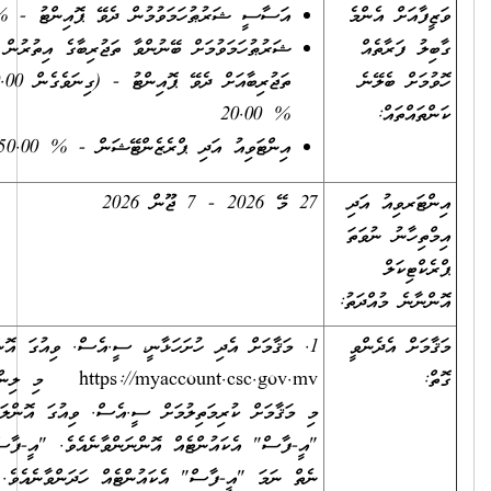
ންމެ
އަސާސީ ޝަރުޠުހަމަވުމުން ދެވޭ ޕޮއިންޓު -
% 30.00
އް
ޝަރުޠުހަމަވުމަށް ބޭނުންވާ ތަޖުރިބާގެ އިތުރުން ލިބިފައިވާ
ނެ
ތަޖުރިބާއަށް ދެވޭ ޕޮއިންޓު - (ގިނަވެގެން 20.00 ޕޮއިންޓް)
% 20.00
އިންޓަވިއު އަދި ޕްރެޒެންޓޭޝަން -
% 50.00
އަދި
27 މޭ 2026 - 7 ޖޫން 2026
ވަތަ
ދަތު:
ންވީ
1. މަޤާމަށް އެދި ހުށަހަޅާނީ، ސީ.އެސް. ވިއުގަ އޮންލައިން ޕޯޓަލްގެ
https://myaccount.csc.gov.mv މި ލިންކް މެދުވެރިކޮށެވެ.
މި މަޤާމަށް ކުރިމަތިލުމަށް ސީ.އެސް. ވިއުގަ އޮންލައިން ޕޯޓަލްގެ
"އީ-ފާސް" އެކައުންޓެއް އޮންނަންވާނެއެވެ. "އީ-ފާސް" އެކައުންޓެއް
ނެތް ނަމަ "އީ-ފާސް" އެކައުންޓެއް ހަދަންވާނެއެވެ.