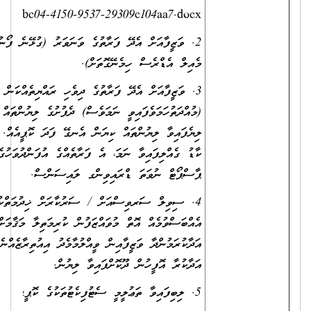
bc04-4150-9537-29309c104aa7.docx
2. ވަޒީފާއަށް އެދޭ ފަރާތުގެ ވަނަވަރު (ގުޅޭނެ ފޯނު ނަންބަރާއި އީ-
މެއިލް އެޑްރެސް ހިމެނޭގޮތަށް).
3. ވަޒީފާއަށް އެދޭ ފަރާތުގެ ދިވެހި ރައްޔިތެއްކަން އަންގައިދޭ ކާޑުގެ
(މުއްދަތުހަމަވެފައިވީ ނަމަވެސް) ދެފުށުގެ ލިޔުންތައް ފެންނަ،
ލިޔެފައިވާ ލިޔުންތައް ކިޔަން އެނގޭ ފަދަ ކޮޕީއެއް. ނުވަތަ އައި.ޑީ.
ކާޑު ގެއްލިފައިވާ ނަމަ، އެ ފަރާތެއްގެ އުފަންދުވަހުގެ ސެޓްފިކެޓު،
ޕާސްޕޯޓް ނުވަތަ ޑްރައިވިންގ ލައިސަންސް.
4. ސިވިލް ސަރވިސްއަށް / ސަރުކާރަށް ޚިދުމަތްކުރުމުގެ
އެއްބަސްވުމެއް އޮތް މުވައްޒަފުން ކުރިމަތިލާ މަޤާމަށް ހޮވިއްޖެ ނަމަ،
އަދާކުރަމުންދާ ވަޒީފާއިން ވީއްލުމާމެދު އިއުތިރާޒެއްނެތްކަމަށް، ވަޒީފާ
އަދާކުރާ އޮފީހުން ދޫކޮށްފައިވާ ލިޔުން.
5. ލިބިފައިވާ ތަޢުލީމީ ސެޓުފިކެޓުތަކުގެ ކޮޕީ؛