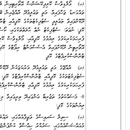
(ހ) މޯލްޑިވްސް ކޮލިފިކޭޝަންސް އޮތޯރިޓީއިން ލެވަލް ކަނޑައަޅައި
ތައްގަނޑު ޖަހާފައިވާ، މަތީ ތަޢުލީމުދޭ ރާއްޖެއިން ބޭރުގެ މަރުކަޒަކުން
ދޫކޮށްފައިވާ ތަޢުލީމީ ސެޓުފިކެޓުތަކުގެ ކޮޕީއާއި ޓްރާންސްކްރިޕްޓުގެ
ކޮޕީ؛ ނުވަތަ: ސެޓްފިކެޓު ނެތް ޙާލަތްތަކުގައި، ކޯސް
ފުރިހަމަކުރިކަމުގެ ލިޔުމުގެ ކޮޕީއާއި، މޯލްޑިވްސް ކޮލިފިކޭޝަންސް
އޮތޯރިޓީން ދޫކޮށްފައިވާ އެސެސްމަންޓް ރިޕޯޓްގެ ކޮޕީ އަދި
ޓްރާންސްކްރިޕްޓްގެ ކޮޕީ
(ށ) ރާއްޖޭގެ މަތީ ތައުލީމުދޭ މަރުކަޒަކުން ދޫކޮށްފައިވާ ތައުލީމީ
ސެޓުފިކެޓުތަކުގެ ކޮޕީއާއި ޓްރާންސްކްރިޕްޓްގެ ކޮޕީ؛ ނުވަތަ ކޯސް
ފުރިހަމަކުރިކަމުގެ ލިޔުމުގެ ކޮޕީއާއި ޓްރާންސްކްރިޕްޓްގެ ކޮޕީ.
6. މަސައްކަތުގެ ތަޖުރިބާ އަންގައިދޭ ތިރީގައިވާ މިންގަނޑަށް ފެތޭ
ލިޔުންތަކުގެ ކޮޕީ:
(ހ) ސިވިލް ސަރވިސްގެ ވަޒީފާއެއްގައި، ދައުލަތުގެ
މުއައްސަސާއެއްގައި، ސަރުކާރު ހިއްސާވާ ކުންފުންޏެއްގައި ވަޒީފާ