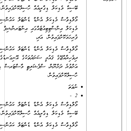
ބޭސިކް މެޑިކަލް ޑިގްރީއެއް ހާސިލްކޮށްފައިވުން. އަދި،
މޯލްޑިވްސް މެޑިކަލް އެންޑް ޑެންޓަލް ކައުންސިލް ގަބޫލުކުރާ
މެޑިކަލް އިންސްޓިޓިއުޓެއްގައި އިންޓަރންޝިޕް
ފުރިހަމަކޮށްފައިވުން. އަދި،
މޯލްޑިވްސް މެޑިކަލް އެންޑް ޑެންޓަލް ކައުންސިލް ގަބޫލުކުރާ
ދިވެހިރާއްޖޭގެ ޤައުމީ ސަނަދުތަކުގެ އޮނިގަނޑުގެ ލެވެލް 9
އަށްވުރެ ދަށްނޫން، ސްޕެޝަލިޓީ މާސްޓަރސް ޑިގްރީއެއް
ހާސިލްކޮށްފައިވުން.
ނުވަތަ
2 -
މޯލްޑިވްސް މެޑިކަލް އެންޑް ޑެންޓަލް ކައުންސިލް ގަބޫލުކުރާ
ބޭސިކް މެޑިކަލް ޑިގްރީއެއް ހާސިލްކޮށްފައިވުން. އަދި،
މޯލްޑިވްސް މެޑިކަލް އެންޑް ޑެންޓަލް ކައުންސިލް ގަބޫލުކުރާ