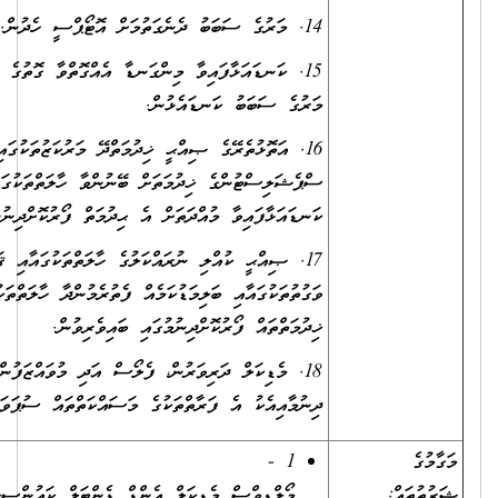
14. މަރުގެ ސަބަބު ދެނެގަތުމަށް އޮޓޯޕްސީ ހެދުން.
15. ކަނޑައަޅާފައިވާ މިންގަނޑާ އެއްގޮތްވާ ގޮތުގެ މަތިން މަރާއި
މަރުގެ ސަބަބު ކަނޑައެޅުން.
16. އަތޮޅުތެރޭގެ ޞިއްޙީ ޚިދުމަތްދޭ މަރުކަޒުތަކުގައި
ސްޕެޝަލިސްޓުންގެ ޚިދުމަތަށް ބޭނުންވާ ހާލަތްތަކުގައި
ކަނޑައަޅާފައިވާ މުއްދަތަށް އެ ޙިދުމަތް ފޯރުކޮށްދިނުން.
17. ޞިއްޙީ ކުއްލި ނުރައްކަލުގެ ހާލަތްތަކުގައާއި ޤައުމީ ކާރިސާގެ
ވަގުތުތަކުގައާއި ބަލިމަޑުކަމެއް ފެތުރެމުންދާ ހާލަތްތަކުގައި ޞިއްޙީ
ޚިދުމަތްތައް ފޯރުކޮށްދިނުމުގައި ބައިވެރިވުން.
18. މެޑިކަލް ދަރިވަރުން، ފެލޯސް އަދި މުވައްޒަފުންނަށް އުނގަންނައި
ދިނުމާއިއެކު އެ ފަރާތްތަކުގެ މަސައްކަތްތައް ސުޕަވައިޒް ކުރުން.
1 -
މޯލްޑިވްސް މެޑިކަލް އެންޑް ޑެންޓަލް ކައުންސިލް ގަބޫލުކުރާ