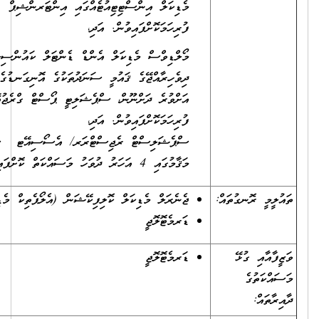
މެޑިކަލް އިންސްޓިޓިއުޓެއްގައި އިންޓަރންޝިޕް
ފުރިހަމަކޮށްފައިވުން. އަދި،
މޯލްޑިވްސް މެޑިކަލް އެންޑް ޑެންޓަލް ކައުންސިލް ގަބޫލުކުރާ
ދިވެހިރާއްޖޭގެ ޤައުމީ ސަނަދުތަކުގެ އޮނިގަނޑުގެ ލެވެލް 8
އަށްވުރެ ދަށްނޫން، ސްޕެޝަލިޓީ ޕޯސްޓް ގްރެޖުއޭޓް ޕްރޮގްރާމެއް
ފުރިހަމަކޮށްފައިވުން. އަދި،
ސްޕެޝަލިސްޓް ރެޖިސްޓްރަރ/ އެސޯސިއޭޓ ސްޕެޝަލިސްޓް
މަޤާމުގައި 4 އަހަރު ދުވަހު މަސައްކަތް ކޮށްފައިވުން.
ުތައް:
ޖެނެރަލް މެޑިކަލް ކޮލިފިކޭޝަން (އެލޯޕެތިކް މެޑިސިންގ)
ޑަރމެޓޮލޮޖީ
ޅޭ
ޑަރމެޓޮލޮޖީ