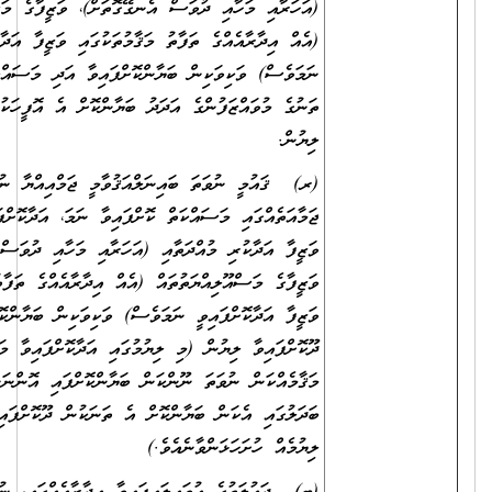
(އަހަރާއި މަހާއި ދުވަސް އެނގޭގޮތަށް)، ވަޒީފާގެ މަސްއޫލިއްޔަތުތައް
(އެއް އިދާރާއެއްގެ ތަފާތު މަޤާމުތަކުގައި ވަޒީފާ އަދާކޮށްފައިވީ
ނަމަވެސް) ވަކިވަކިން ބަޔާންކޮށްފައިވާ އަދި މަސައްކަތްކޮށްފައިވާ
ތަނުގެ މުވައްޒަފުންގެ އަދަދު ބަޔާންކޮށް އެ އޮފީހަކުން ދޫކޮށްފައިވާ
ލިޔުން.
(ރ) ޤައުމީ ނުވަތަ ބައިނަލްއަޤުވާމީ ޖަމްއިއްޔާ ނުވަތަ
ޖަމާއަތެއްގައި މަސައްކަތް ކޮށްފައިވާ ނަމަ، އަދާކޮށްފައިވާ ވަޒީފާ، އަދި
ވަޒީފާ އަދާކުރި މުއްދަތާއި (އަހަރާއި މަހާއި ދުވަސް އެނގޭގޮތަށް)،
ވަޒީފާގެ މަސްއޫލިއްޔަތުތައް (އެއް އިދާރާއެއްގެ ތަފާތު މަޤާމުތަކުގައި
ވަޒީފާ އަދާކޮށްފައިވީ ނަމަވެސް) ވަކިވަކިން ބަޔާންކޮށް އެ ތަނަކުން
ދޫކޮށްފައިވާ ލިޔުން (މި ލިޔުމުގައި އަދާކޮށްފައިވާ މަޤާމަކީ މުސާރަދެވޭ
މަޤާމެއްކަން ނުވަތަ ނޫންކަން ބަޔާންކޮށްފައި އޮންނަންވާނެއެވެ. ނުވަތަ
ބަދަލުގައި އެކަން ބަޔާންކޮށް އެ ތަނަކުން ދޫކޮށްފައިވާ ރަސްމީ
ލިޔުމެއް ހުށަހަޅަންވާނެއެވެ.)