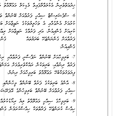
ޚިދުމަތްތެރިން އެކުލަވާލާފައިވާ މެޑިކަލް މައުލޫމާތު މުރާޖައާ ކުރުން.
6. ސްޕެޝަލިސްޓް ޞިއްޙީ ފަރުވާއަށް ބޭނުންވާ ތަހުލީލުތައް
ކުރުމަށް އެންގުމާއި އެ ތަހުލީލުތަކުގެ ނަތީޖާއަށް ބަލައި ފަރުވާ
ކުރިއަށް ގެންދިއުން. އަދި ފަރުވާގެ ނަތީޖާއަށް ރިޢާޔަތްކޮށް ދެވޭ
ފަރުވާއަށް ގެންނަންޖެހޭ ބަދަލުތައް ގެންނަމުން
ގެންދިއުން.
7. ބަލިމީހާއަށް ބޭނުންވާ ނަފްސާނީ ފަރުވާއާއި ރިހެބިލިޓޭޝަން
ފަރުވާ ދިނުމާއި، ބަލިތަކުން ރައްކާތެރިވުމަށް އަޅަންޖެހޭނެ
ފިޔަވަޅުތަކާބެހޭ މަޢުލޫމާތު ބަލިމީހާއަށް ދިނުން.
8. އާންމު ބަލިތަކުގެ ފަރުވާ ބޭނުންވާ މީހުންނާއި ސްޕެޝަލިސްޓް
ޞިއްޙީ ފަރުވާއަށް ބޭނުންވާ ބަލިމީހުންގެ އޮޕަރޭޝަންތައް ކުރުން.
9. ބަލިމީހާގެ ޞިއްޙީ މައުލޫމާތު ލިޔެ ރިކޯޑުކުރުމާއި އެ މަޢުލޫމާތު
ހިއްސާ ކުރަންޖެހޭ ފަރާތްތަކާ ހިއްސާކުރަމުން ގެންދިއުން.