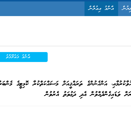
ިޔުން
އާންމު އިޢުލާން
ޢާންމު މަޢުލޫމާތު
ާކުރުމާއި، އަންހެނުންގެ ތަރައްޤީއަށް މަސައްކަތްކުރާ ކޮމިޓީގެ މެންބަރު
ރަށް ވަޑައިގެންދެއްވުން އެދި ދަޢުވަތު އެރުވުން