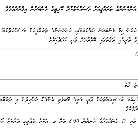
އަންހެނުންގެ ތަރައްޤީއަށް މަސައްކަތްކުރާ ކޮމިޓީގެ މެންބަރުން އިޤްރާރުވުމުގެ
ންތިޚާބުވެފައިވާ ކައުންސިލް މެންބަރުން ހުވާކުރުމާއި، އަންހެނުންގެ ތަރައްޤީއަށް މަސައްކަތްކުރާ
 ތާރީޚާއި ވަގުތުގައި ބޭއްވުމަށް ވަނީ ހަމަޖެހިފައެވެ.
ޒު ހޯލު
ުހިއްމު ރަސްމިއްޔާތަކަށް ވާތީ، މުލީގެ ލޮބުވެތި އެންމެހާ ރައްޔިތުން މި ދަރުބާރު
ުމެކެވެ.
ވީމާ، މިދަރުބާރުގައި ބައިވެރިވެ ވަޑައިގެންދެއްވުމަށް 2026 މެއި 17 ވަނަދުވަހުގެ ހެނދުނު 8:50 އަށް މ. އަތޮޅު ތަޢުލީމި މަރުކަ