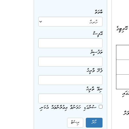
ބާވަތް
 ކޮމިޓީގެ
އޮފީސް
ތަފުސީލު
ފެށޭ ތާރީޚު
ނިމޭ ތާރީޚު
ގައި
ސުންގަޑި ހަމަނުވާ އިޢުލާންތައް އެކަނި
ޒު ހޯލަށް