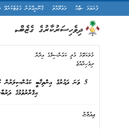
ފުރަތަމަ ޞަފްޙާ
މަޢުލޫމާތު
ޤާނޫނީގޮތުން ގެޒެޓްކުރެވޭ ލ
މުލަކަތޮޅު މުލީ ކައުންސިލްގެ އިދާރާ
ދިވެހިރާއްޖެ
5 ވަނަ ދައުރުގެ އިންތިޚާބީ ކައުންސިލަރުން ހުވ
އިޤްރާރުވުމުގެ ދަރުބާ
އިޢުލާން