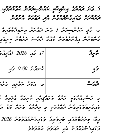
5 ވަނަ ދައުރުގެ އިންތިޚާބީ ކައުންސިލަރުން ހުވާކުރުމާއި، 
ދަރުބާރަށް ވަޑައިގެންދެއްވުން އެދި ދަޢުވަތު އެރުވުން
މ. މުލީ ކައުންސިލަށް 5 ވަނަ ދައުރަށް އި
މެންބަރުން އިޤްރާރުވުމަށް ބާއްވާ ޚާއްޞަ ދަރުބާރު ތިރީގައިވާ
ތާރީޚް
17 މެއި 2026 (އާދީއްތަ)
ގަޑި
ހެނދުނު 9:00 ގައި
ދުވަސް
މ. އަތޮޅު ތަޢުލީމި މަރުކަ
މި ރަސްމިއްޔާތަކީ ރަށުގެ ތަރައްޤީއާއި ކުރިމަގާ ގުޅިފައިވާ މ
ބައިވެރިވެވަޑައިގެން ދެއްވުމަކީ މި އިދާރާގެ ވަރަށް ބޮޑު އެދ
ވަޑައިގެންދެއްވުން އެދި ދަޢުވަތު އަރުވަމެވެ.