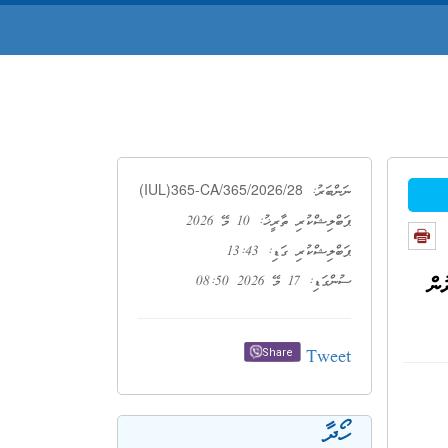
(IUL)365-CA/365/2026/28
ނަންބަރު:
ޕަބްލިޝްކުރި ތާރީޚު: 10 މޭ 2026
ޕަބްލިޝްކުރި ގަޑި: 13:43
ން
ސުންގަޑި: 17 މޭ 2026 08:50
Tweet
Share
ހޯދާ