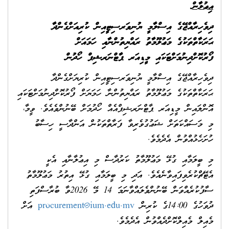
އިޢުލާން
ދިވެހިރާއްޖޭގެ އިސްލާމީ ޔުނިވަރސިޓީއިން ކުރިއަށްގެންދާ
ޙަރަކާތްތަކުގެ މަޢުލޫމާތު ރައްޔިތުންނާއި ހަމައަށް
ފޯރުކޮށްދިނުމަށްޓަކައި މީޑިއަރ ޕާޓްނަރޝިޕް ހޯދުން
ދިވެހިރާއްޖޭގެ އިސްލާމީ ޔުނިވަރސިޓީއިން ކުރިޔަށްގެންދާ
ޙަރަކާތްތަކުގެ މަޢުލޫމާތު ރައްޔިތުންނާ ހަމަޔަށް ފޯރުކޮށްދިނުމަށްޓަކައި
އޮންލައިން މީޑިއަރ ޕާޓްނަރޝިޕްއެއް ހޯދުމަށް ބޭނުންވެއެވެ. ވީމާ،
މި މަސައްކަތަށް ޝަޢުގުވެރިވާ ފަރާތްތަކުން އަންދާސީ ހިސާބު
ހުށަހެޅުއްވުން އެދެމެވެ.
މި ބީލަމާއި ގުޅޭ މަޢުލޫމާތު ކަރުދާސް މި އިޢުލާނާއި އެކީ
އެޓޭޗްކުރެވިފައިވާނެއެވެ. އަދި މި ބީލަމާއި ގުޅޭ އިތުރު މަޢުލޫމާތު
ސާފުކުރެއްވަން ބޭނުންވެލައްވާނަމަ 14 މޭ 2026ވާ ބުރާސްފަތި
ދުވަހުގެ 14:00ގެ ކުރިން
procurement@ium.edu.mv
އަށް
މެއިލް މެއިލްކޮށްދެއްވުން އެދެމެވެ.