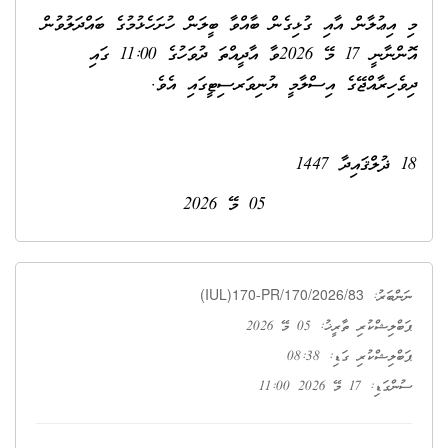
މި އިޢުލާން އާއި ގުޅިގެން ބާއްވާ ބީލަން ހުށަހެޅުމުގެ ބައްދަލުވުން
އޮންނާނީ 17 މޭ 2026ވާ އާދީއްތަ ދުވަހުގެ 11:00 ގައި
ދިވެހިރާއްޖޭގެ އިސްލާމީ ޔުނިވަރސިޓީގައި އެވެ.
18 ޛުލްޤައިދާ 1447
05 މޭ 2026
(IUL)170-PR/170/2026/83
ނަންބަރު:
ޕަބްލިޝްކުރި ތާރީޚު: 05 މޭ 2026
ޕަބްލިޝްކުރި ގަޑި: 08:38
ސުންގަޑި: 17 މޭ 2026 11:00