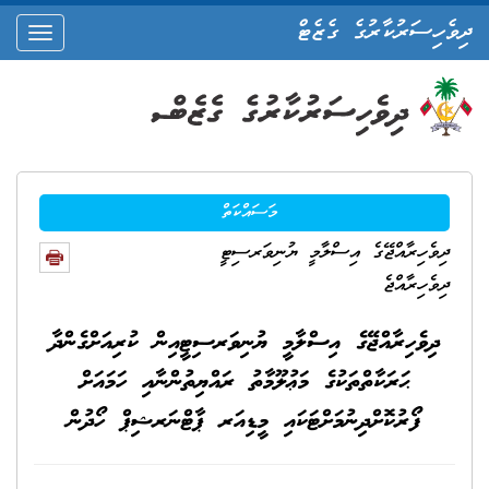
ދިވެހިސަރުކާރުގެ ގެޒެޓް
oggle
ation
މަސައްކަތް
ދިވެހިރާއްޖޭގެ އިސްލާމީ ޔުނިވަރސިޓީ
ދިވެހިރާއްޖެ
ދިވެހިރާއްޖޭގެ އިސްލާމީ ޔުނިވަރސިޓީއިން ކުރިއަށްގެންދާ
ޙަރަކާތްތަކުގެ މަޢުލޫމާތު ރައްޔިތުންނާއި ހަމައަށް
ފޯރުކޮށްދިނުމަށްޓަކައި މީޑިއަރ ޕާޓްނަރޝިޕް ހޯދުން