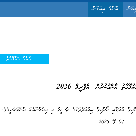
ިޔުން
އާންމު އިޢުލާން
ޢާންމު މަޢުލޫމާތު
ޢުލޫމާތު އާންމުކުރުން- އެޕްރީލް 2026
04 މޭ 2026