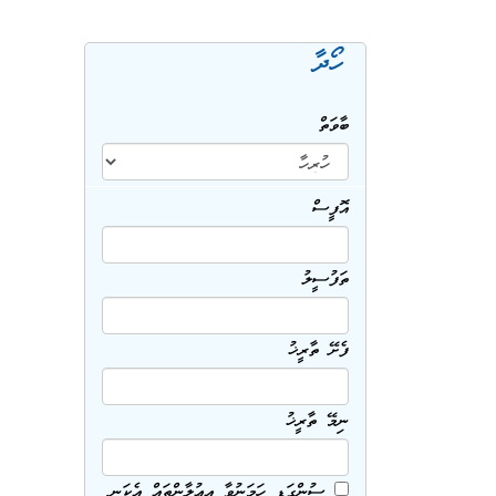
ހޯދާ
ބާވަތް
އޮފީސް
ތަފުސީލު
ފެށޭ ތާރީޚު
ނިމޭ ތާރީޚު
ސުންގަޑި ހަމަނުވާ އިޢުލާންތައް އެކަނި