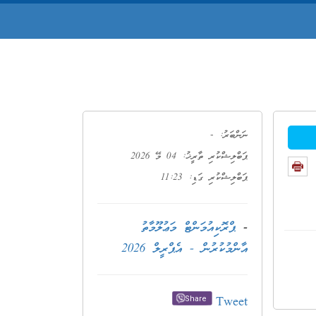
-
ނަންބަރު:
ޕަބްލިޝްކުރި ތާރީޚު: 04 މޭ 2026
ޕަބްލިޝްކުރި ގަޑި: 11:23
-
ޕްރޮކިއުމަންޓް މަޢުލޫމާތު
އާންމުކުރުން - އެޕްރީލް 2026
Tweet
Share