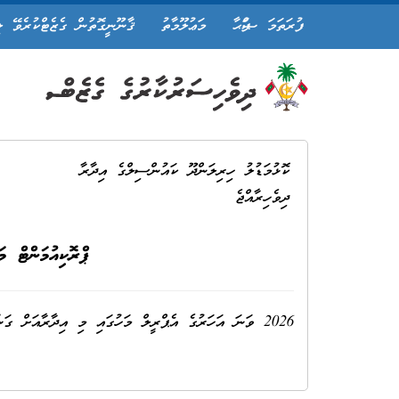
ފުރަތަމަ ޞަފްޙާ
މަޢުލޫމާތު
ޤާނޫނީގޮތުން ގެޒެޓްކުރެވޭ ލ
ކޮޅުމަޑުލު ހިރިލަންދޫ ކައުންސިލްގެ އިދާރާ
ދިވެހިރާއްޖެ
ޕްރޮކިއުމަންޓް މަ
2026 ވަނަ އަހަރުގެ އެޕްރީލް މަހުގައި މި އިދާރާއަށް ގަނެފައިވާ މުދަލާއި ހޯދާފައިވާ ޙިދުމަތްތަކުގެ ތަފުސީލު މި އިޢުލާނާއެކު އާންމުކުރީމެވެ.