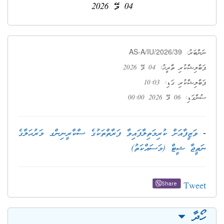
04 މޭ 2026
AS-A/IU/2026/39
ނަންބަރު:
ޕަބްލިޝްކުރި ތާރީޚު: 04 މޭ 2026
ޕަބްލިޝްކުރި ގަޑި: 10:03
ސުންގަޑި: 06 މޭ 2026 00:00
-
ވަޒީފާއަށް ކުރިމަތިލާފައިވާ ފަރާތްތަކުގެ ސްކްރީނިންގ މަރުޙަލާގެ
ނަތީޖާ ޝީޓް (މަސައްކަތު)
Tweet
Share
ހޯދާ