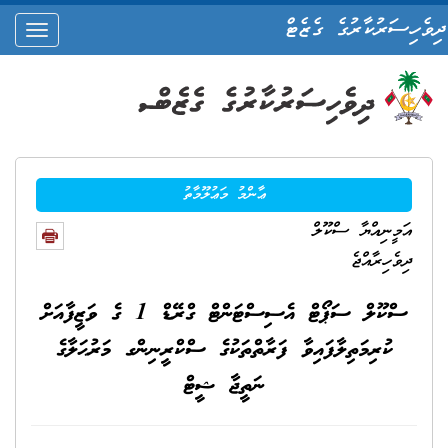
ދިވެހިސަރުކާރުގެ ގެޒެޓް
oggle
ation
ޢާންމު މަޢުލޫމާތު
އަމީނިއްޔާ ސްކޫލް
ދިވެހިރާއްޖެ
ސްކޫލް ސަޕޯޓް އެސިސްޓަންޓް ގްރޭޑް 1 ގެ ވަޒީފާއަށް
ކުރިމަތިލާފައިވާ ފަރާތްތަކުގެ ސްކްރީނިންގ މަރުޙަލާގެ
ނަތީޖާ ޝީޓް