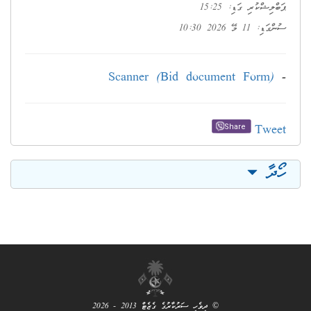
ޕަބްލިޝްކުރި ގަޑި: 15:25
ސުންގަޑި: 11 މޭ 2026 10:30
Scanner (Bid document Form)
-
Tweet
Share
ހޯދާ
© ދިވެހި ސަރުކާރުގެ ގެޒެޓް 2013 - 2026