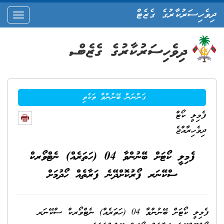
ދިވެހިސަރުކާރުގެ ގެޒެޓް
oggle
ation
ގަންނަން ބޭނުންވާ ތަކެތި
ފެމިލީ ކޯޓް
ދިވެހިރާއްޖެ
ފެމިލީ ކޯޓަށް ބޭނުންވާ 04 (ހަތަރެއް) ނެޓްވޯރކް
ސްކޭނަރ ފޯރުކޮށްދޭނެ ފަރާތެއް ހޯދުމަށް
ފެމިލީ ކޯޓަށް ބޭނުންވާ 04 (ހަތަރެއް) ނެޓްވޯރކް ސްކޭނަރ