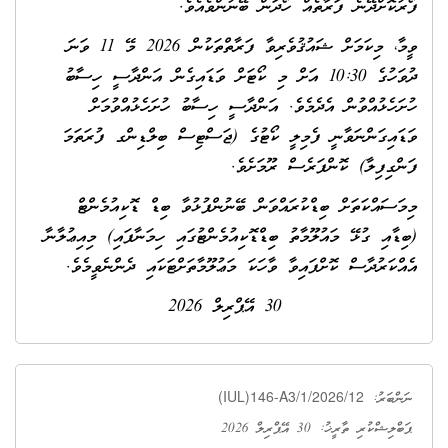
ފޯރުކޮށްދޭނެ ފަރާތެއް ހޯދަން ބޭނުންވެއެވެ.
ވީމާ، މިކަމަށް ޝައުޤުވެރިވާ ފަރާތްތަކުން 2026 މޭ 11 ވަނަ
ދުވަހުގެ 10:30 އަށް މި ކޯޓަށް ވަޑައިގެން އަންދާސީ ހިސާބު
ހުށަހެޅުއްވުން އެދެމެވެ. އަންދާސީ ހިސާބު ހުށަހެޅުއްވުމަށް
ވަޑައިގަންނަވާނީ ފެމިލީ ކޯޓުގެ (ޖަސްޓިސް ބިލްޑިންގ ފުރަތަމަ
ފަންގިފިލާ) ކޮންފަރެސް ރޫމަށެވެ.
މިމަސައްކަތަށް ބިޑްކުރައްވަން ބޭނުންފުޅުވާ ބިޑް ޑޮކިއުމެންޓް
(ބިޑާއި ގުޅޭ މައުލޫމާތު ބިޑްޑޮކިއުމެންޓުގައި ހިމަނާފައި) މިއިޢުލާނާ
އެއްކަރުދާސް ކޮށްފައިވާ ވާހަކަ މަޢުލޫމާތަށްޓަކައި ދެންނެވީމެވެ.
30 އޭޕްރިލް 2026
(IUL)146-A3/1/2026/12
ނަންބަރު:
ޕަބްލިޝްކުރި ތާރީޚު: 30 އޭޕްރިލް 2026