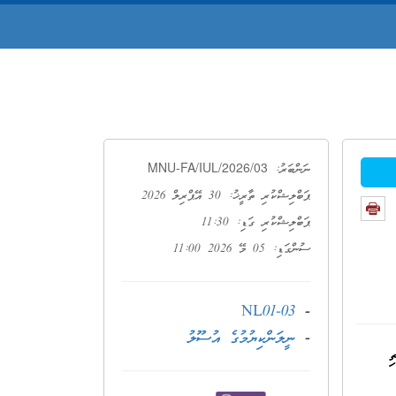
MNU-FA/IUL/2026/03
ނަންބަރު:
ޕަބްލިޝްކުރި ތާރީޚު: 30 އޭޕްރިލް 2026
ޕަބްލިޝްކުރި ގަޑި: 11:30
ސުންގަޑި: 05 މޭ 2026 11:00
NL01-03
-
-
ނީލަންކިޔުމުގެ އުސޫލު
ތި