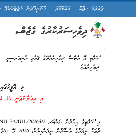
ފުރަތަމަ ޞަފްޙާ
މަޢުލޫމާތު
ޤާނޫނީގޮތުން ގެޒެޓްކުރެވޭ ލ
ފެކަލްޓީ އޮފް އާޓްސް، ދިވެހިރާއްޖޭގެ ޤައުމީ ޔުނިވަރސިޓީ
ދިވެހިރާއްޖެ
މި އޮފީހުގައ
މި އިޢުލާންވަނީ
30 އޭޕްރިލް 2026 11:34
ދުވަ