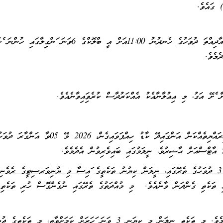
މި ތަކެތި ބަލަން ބޭނުންވާ ފަރާތްތަކުން، 2026 މޭ 03ވާ އާދިއްތަ ދުވަހުގެ ހެނދުނު 11:00އަށް އީ ބްލޮކްގެ 6ވަނަ ފަންގިފިލ
ެމެވެ.
 ފެށޭ އަގު، މި އިޢުލާނާއެކު އެއްކަރުދާސް ކުރެވިފައިވާނެއެވެ.
ވީމާ، ނީލަމުގައި ބައިވެރިވުމަށް ބޭނުންވާ ފަރާތްތަކުން، ދިވެހިރައްޔިތެއްކަން އަންގައިދޭ ކާޑު ހިއްޕަވައިގެން، 2026 މޭ 05ވާ
ނީލަން ކާމިޔާބު ކުރާ ފަރާތްތަކުން، ސަރުކާރު ބަންދު ނޫން 3 ދުވަހުގެ ތެރޭގައި، ނީލަން ކިޔުނު ތަކެތީގެ ފައިސާ މި ޔުނިވަރސިޓީގެ ރެވެނ
ގެ ތެރޭގައި ތަކެތި ގެންދަން ވާނެއެވެ. މި މުއްދަތުގެ ތެރޭގައި ނުގެންގޮސް ހުރި ތަކެތި
މިހެންވެ، މިކަން ޢާންމުކޮށް އެންގުމަށްޓަކައި އިޢުލާނު ކުރީމެވެ. މި ތަކެތި ނީލަން މި ކިޔަނީ 3 ވަނަ ފަހަރަށް ކަމަށްވާތީ، މި ތަކެތީ