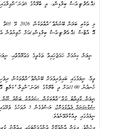
(އެފް.އެޗް.ޓީ.އެސް ބިލްޑިންގ، އީ ބްލޮކްގެ 6ވަނަ ފަންގިފިލާގައި) ގައެވެ.
އޮފް އާޓްސް (އެފް.އެޗް.ޓީ.އެސް ބިލްޑިންގ)އަށް ހާޒިރުވުން އެދ
ނީލަން ކިޔުމަށް ހަމަޖެހިފައިވާ ތަކެތީގެ މަޢުލޫމާތާއި، ނީލަން
ހެނދުނު 11:00އަށް އީ ބްލޮކްގެ 6ވަނަ ފަންގިފިލާ، ފެކަލްޓީ އޮފް އާޓްސްއަށް ޙާޟިރުވެ، ނީލަމުގައި ބައިވެރިވުން އެދެމެވެ.
ސެކްޝަނަށް ދެއްކުމަށްފަހު
،
ލަސްވެގެން 5 ދުވަހު
ނީލަމުގައި ވިއްކާލެވޭނެއެވެ.