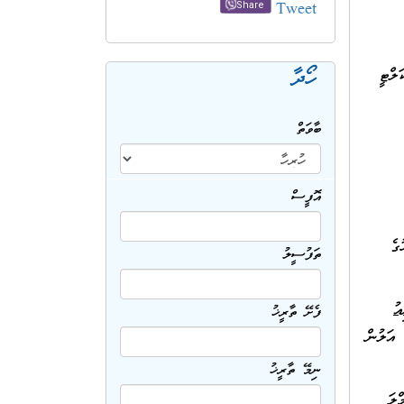
Tweet
Share
ާގައި ހުންނަ ފެކަލްޓީ
ހޯދާ
ބާވަތް
އޮފީސް
 އަންގާރަ ދުވަހުގެ
ތަފުސީލު
ިއު
ފެށޭ ތާރީޚު
 އަލުން
ނިމޭ ތާރީޚު
ގެ ޖުމްލަ