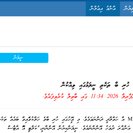
ިޔުން
އާންމު އިޢުލާން
ނީލަން
ި ހުރި ބާ ތަކެތި ނީލަމުގައި ވިއްކުން
ގައި ބާތިލް ކުރެވިފައެވެ.
މި ފެކަލްޓީގެ އިއުލާން ނަންބަރ MNU-FA/IUL/2026/02 އާ ހަވާލާދީ ދަންނަވަމެވެ، މި އޮފީހުގައި ހުރި ބާވެ ހަލާކުވެފައިވާ ބައެއް ތަކެ
ހު ނީލަމުގެ އުޞޫލުން ނީލަންކިޔުން، 2026 މޭ 05ވާ އަންގާރަ ދުވަހު އޮންނާނެއެވެ. ނީލަންކިޔުން އޮންނާނީ، ފެކަލްޓީ އޮފް އާޓްސް