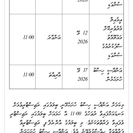
2026
ސުންގަޑި
އީމެއިލް
މެދުވެރިކޮށް
12 މޭ
މައުލޫމާތު
އަންގާރަ
11:00
2026
ސާފުކުރުމުގެ
ސުންގަޑި
އަންދާސީ ހިސާބު
17 މޭ
އާދިއްތަ
11:00
ހުށަހެޅުން
2026
މިކަމަށް އަންދާސީ ހިސާބު ހުށަހެޅޭނީ ބީލަމުގައި ރަޖިސްޓްރީވުމަށް
ކަނޑައަޅާފައިވާ ދުވަހުގެ 11:00 އާ ހަމައަށް ބީލަމުގައި ރަޖިސްޓްރީ
ވެފައިވާ ފަރާތްތަކަށެވެ. މި ބީލަމުގެ އާރް.އެފް.ޕީ ރަޖިސްޓްރީވާ
ފަރާތްތަކާ ހިއްސާކުރެވޭނެ އެވެ. އަންދާސީ ހިސާބު ހުށަހަޅަން