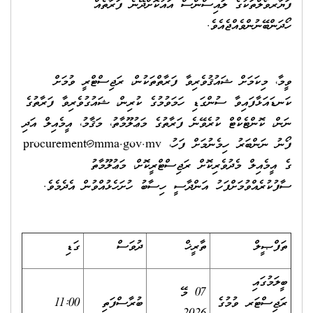
ފަޔާރވޯލްތަކުގެ ލައިސްންސް އައުކޮށްދޭނެ ފަރާތެއް
ހޯދަންބޭނުންވެއްޖެއެވެ.
ވީމާ، މިކަމަށް ޝައުޤުވެރިވާ ފަރާތްތަކުން، ރަޖިސްޓްރީ ވުމަށް
ކަނޑައަޅާފައިވާ ސުންގަޑި ހަމަވުމުގެ ކުރިން، ޝައުގުވެރިވާ ފަރާތުގެ
ނަން، ކޮންޓެކްޓް ކުރެވޭނެ ފަރާތުގެ މަޢުލޫމާތު، މަޤާމު، އީމެއިލް އަދި
ފޯނު ނަންބަރު ހިމެނުމަށް ފަހު،
procurement@mma.gov.mv
ގެ އީމެއިލް މެދުވެރިކޮށް ރަޖިސްޓްރީކޮށް، މަޢުލޫމާތު
ސާފުކުރެއްވުމަށްފަހު އަންދާސީ ހިސާބު ހުށަހެޅުއްވުން އެދެމެވެ.
ތަފްޞީލް
ތާރީޚް
ދުވަސް
ގަޑި
ބީލަމުގައި
07 މޭ
ރަޖިސްޓަރ ވުމުގެ
ބުރާސްފަތި
11:00