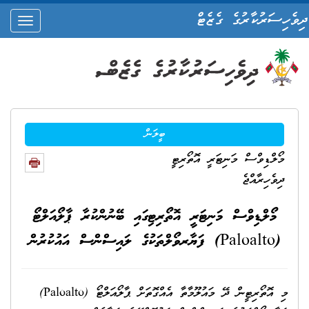
ދިވެހިސަރުކާރުގެ ގެޒެޓް
oggle
ation
ބީލަން
މޯލްޑިވްސް މަނިޓަރީ އޮތޯރިޓީ
ދިވެހިރާއްޖެ
މޯލްޑިވްސް މަނިޓަރީ އޮތޯރިޓިގައި ބޭނުންކުރާ ޕާލޯއަލްޓޯ
(Paloalto) ފަޔާރވޯލްތަކުގެ ލައިސްންސް އައުކުރުން
މި އޮތޯރިޓީން ދޭ މައުލޫމާތާ އެއްގޮތަށް ޕާލޯއަލްޓޯ (Paloalto)