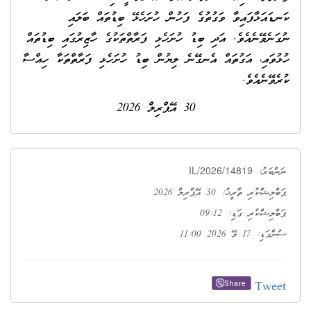
ކަނޑައަޅާފައިވާ ވަގުތުގެ ފަހުން ހުށަހެޅޭ ބިޑުތައް ބަލައި
ނުގަނެވޭނެއެވެ. އަދި ބިޑު ހުށަހެޅި ފަރާތްތަކުގެ ހާޒިރުގައި ބިޑުތައް
ހުޅުވައި، އަގުތައް އެނގޭނެ ލިޔުން ބިޑު ހުށަހެޅި ފަރާތްތަކާ ހިއްސާ
ކުރެވޭނެއެވެ.
30 އޭޕްރިލް 2026
IL/2026/14819
ނަންބަރު:
ޕަބްލިޝްކުރި ތާރީޚު: 30 އޭޕްރިލް 2026
ޕަބްލިޝްކުރި ގަޑި: 09:12
ސުންގަޑި: 17 މޭ 2026 11:00
Tweet
Share