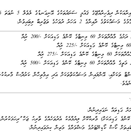
ާއިރާގެ 2 އަހަރު ދުވަހުގެ ތަޖުރިބާ ލިބިފައިވުން.
ްޓް ތަކަށާއި، އޮންލައިން މަސައްކަތްތަކަށް އަދި އިމްތިހާން ކަރުދާސް މާރކުކުރު
ެއެވެ.
ރަށް ގަޑިތައް ނަގައިދިނުން.
ޮންމެ ގަޑިއަކަށް) މާރކްކޮށް ލިޔުމާއެކު އެދުވަހެއްގެ ތާރިހު ޖަހާ ފުރިހަމަކުރުން.
 ބައިތަށް ކޯސް ކޯޑިނޭޓަރުގެ މަޝްވަރާގެ މަތިން ކިޔަވައިދިނުން.