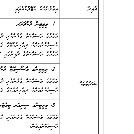
ދާއިރާ:
އިޢުލާނާއެކު އެޓޭޗްކުރެވިފައި
1.
ވިޒިޓިން ލެކްޗަރަރ
މަގާމުގެ މަސައްކަތުގެ ދާއިރާގައި 2 އަހަރު ދުވަހުގެ މަސައްކަތު ތަޖުރިބާ ލިބިފައިވުން.
2.
ވިޒިޓިންގ އެސޯސިއޭޓް ލެކް
ޝަރުތުތައް:
ހާސިލްކުރުމަށްފަހު، ދިވެހިރާއްޖޭގެ ޤައުމީ ސަނަދުތަކުގެ
3.
ވިޒިޓިންގ ސީނިއަރ ޓިއުޓަރ
ހާސިލްކޮށްފައިވުން.