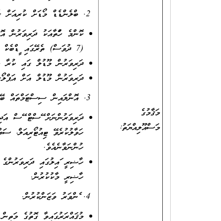
2. ބްލެންޑެޑް މޯޑަށް ކުރިއަށް ގެންދާ ކޯސްތަކުގައި އޮންލައިން ސަޕޯރޓް ދިނުން.
(7 ދުވަސް) ތެރޭގައި ފީޑްބެކް ދިނުން.
ދަރިވަރުން މޫޑުލް ގައި ކުރާ މ
ދަރިވަރުން މޫޑުލް އަށް އަޕްލޯރ
3. އޮންލައިން ސިސްޓަމްތައް ބޭނުންކުރުން.
މަޤާމުގެ
ދަރިވަރުންނަށް ފޭސްޓް ފޭސް އަދ
މަސްއޫލިއްޔަތު:
ހަވާލުކުރެވޭ ޓިއުޓޯރިއަލް، ސަބް
ހުންނަވާނެއެވެ.
ހާޟިރީ ފައިލުގައި ދަރިވަރުންގ
ހާޟިރީ މާކުކުރުން.
4. ފެންވަރު ވަޒަންކުރުން.
މުޤައްރަރުގައިވާ ގޮތުގެ މަތިން