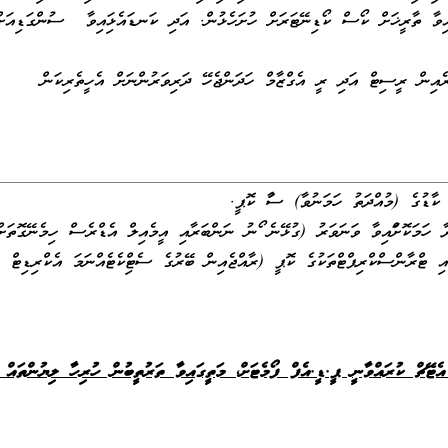
އިވާ ތާރީޚަށް ކޯސް ކޯޑިނޭޓަރަށް ހުށަހެޅުން. އަދި ކަނޑައެޅިފައިވާ ސުންގަޑިއަށް
ރެއިން ރީސިޓް އަދި ރީ އެގްޒާމް ހަދަންޖެހޭ ދަރިވަރުންނަށް އެހީތެރިކަން
 ކާޑުގެ (މުއްދަތު ހަމަނުވާ) ސާފު ކޮޕީ.
އަދާ ހަމަކޮށްފައިވާ ވަނަވަރު (ގުޅޭނެ ފޯނު ނަންބަރާއި އީމެއިލް އެޑްރެސް ހިމެނޭގޮތަށް
ަކާއި ޓްރާންސްކްރިޕްޓްތަކުގެ ކޮޕީ (ރާއްޖެއިން ބޭރުގެ ސެޓްފިކެޓެއްނަމަ އެކްރިޑިޓް
އެޓޭޗް ކުރައްވާނީ ޕީ.ޑީ.އެފް ފޯމެޓަށް، މަތީގައިވާ ތަރުތީބުން ހުރިހާ ލިޔުންތައް 