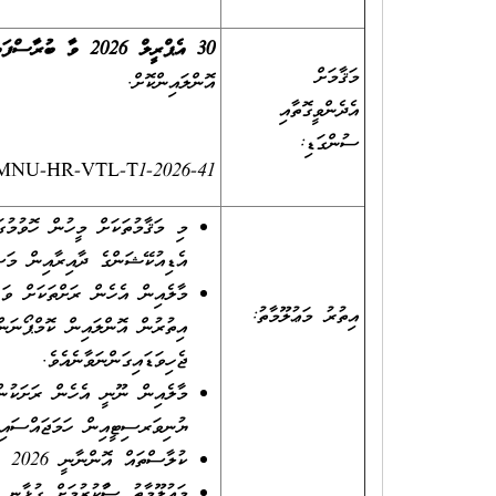
30
އެޕްރީލް 2026 ވާ ބުރާސްފަތި
މަޤާމަށް
އޮންލައިންކޮށް.
އެދެންވީގޮތާއި
ސުންގަޑި:
om/MNU-HR-VTL-T1-2026-41
މި މަޤާމުތަކަށް މީހުން ހޮވުމުގ
އެޑިއުކޭޝަންގެ ދާއިރާއިން މަސައ
މާލެއިން އެހެން ރަށްތަކަށް ވަޑ
އިތުރު މަޢުލޫމާތު:
ޖެހިވަޑައިގަންނަވާނެއެވެ.
މާލެއިން ނޫނީ އެހެން ރަށަކުން 
ޔުނިވަރސިޓީއިން ހަމަޖައްސައިދ
ކުލާސްތައް އޮންނާނީ 2026 އަހަރުގެ ފެބުރުވަރީ މަހުން ފެށިގެން ޖުލައި މަހަށް ކަނޑައެޅޭ ތާވަލާ އެއްގޮތަށެވެ.
މަޢުލޫމާތު ސާފުކުރުމަށް ގުޅާނީ 3345189 ނަންބަރު ފޯނަށެވެ