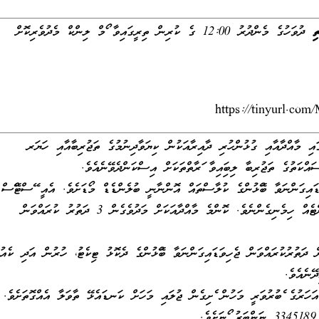
ދުވަހުގެ މެންދުރު 12:00 ގެ ކުރިން ތިރީގައިވާ ފޯމް ލިންކް މެދުވެރިކޮށް
https://tinyurl.c
ައި މާއްދާއާއި ގުޅުންހުރި ދާއިރާއަކުން ކިޔަވާދިނުމުގެ ތަޖުރިބާއާއި ހަޔަރ
ްކަތުގެ ތަޖުރިބާ ލިބިފައިވާ ފަރާތްތަކަށް އިސްކަންދެވޭނެއެވެ.
ައިގަންނަވާ ބޭފުޅުންގެ ކުލާސްތައް އޮންނާނީ ބުލެންޑެޑް މޯޑަށެވެ. އެއީ ފޭސްޓްފޭސް 
އިތުރުން އޮންލައިން ކޮމްޕޯނަންޓެއް ހިމެނިގެންނެވެ. ކޮންމެ މާއްދާއަކަށް މަދުވެގެން 3 ދަތުރު ކުރައްވަން
ދަތުރުކުރައްވަން ޖެހިވަޑައިގަންނަވާ ބޭފުޅުންގެ ދެކޮޅު ޓިކެޓު، ހުރުން އަދި ކެއު
ޭނެއެވެ.
.