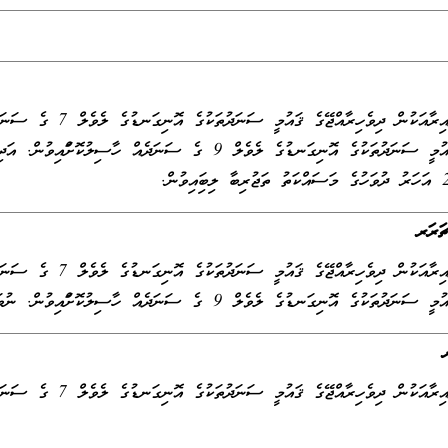
މަގާމުގެ މަސައްކަތާ ގުޅުންހުރި ދާއިރާއަކުން ދިވެހިރާއްޖޭގެ ޤައުމީ ސަނަދުތަކުގެ އޮ
ހާސިލްކުރުމަށްފަހު، ދިވެހިރާއްޖޭގެ ޤައުމީ ސަނަދުތަކުގެ އޮނިގަނޑުގެ ލެވެލް 9 ގެ ސަނަދެއް ހާސިލުކޮށްފައިވުން. އަ
ޗަރަރ
މަގާމުގެ މަސައްކަތާ ގުޅުންހުރި ދާއިރާއަކުން ދިވެހިރާއްޖޭގެ ޤައުމީ ސަނަދުތަކުގެ އޮ
 އޮނިގަނޑުގެ ލެވެލް 9 ގެ ސަނަދެއް ހާސިލުކޮށްފައިވުން. ނުވަތަ؛
މަގާމުގެ މަސައްކަތާ ގުޅުންހުރި ދާއިރާއަކުން ދިވެހިރާއްޖޭގެ ޤައުމީ ސަނަދުތަކުގެ އޮ