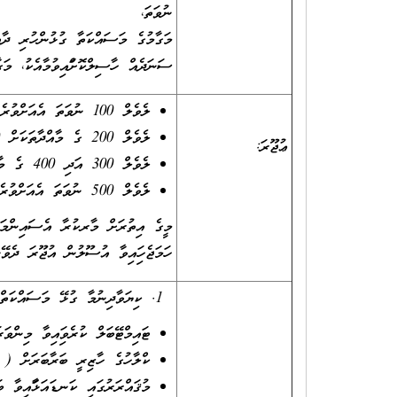
ނުވަތަ،
ސަނަދެއް ހާސިލްކޮށްފައިވުމާއެކު، މަގާމުގެ މަސައްކަތުގެ ދ
ލެވެލް 100 ނުވަތަ އެއަށްވުރެ ދަށުގެ މާއްދާތަކަށް 60 މިނިޓްގެ ކޮންމެ ގަޑިއަކަށް -/200 ރުފިޔާ
ލެވެލް 200 ގެ މާއްދާތަކަށް 60 މިނިޓްގެ ކޮންމެ ގަޑިއަކަށް -/225 ރުފިޔާ
ޢުޖޫރަ:
ލެވެލް 300 އަދި 400 ގެ މާއްދާތަކަށް 60 މިނިޓްގެ ކޮންމެ ގަޑިއަކަށް -/275 ރުފިޔާ
ލެވެލް 500 ނުވަތަ އެއަށްވުރެ މަތީގެ މާއްދާތަކަށް 60 މިނިޓްގެ ކޮންމެ ގަޑިއަކަށް -/500 ރުފިޔާ
މީގެ އިތުރަށް މާރކުރާ އެސައިންމަނ
ހަމަޖެހިފައިވާ އުސޫލުން އުޖޫރަ ދެވޭނ
1. ކިޔަވާދިނުމާ ގުޅޭ މަސައްކަތް.
ޓައިމްޓޭބަލް ކުރެވިފައިވާ މިންވަ
ކްލާހުގެ ހާޒިރީ ބަރާބަރަށް ( ކ
މުޤައްރަރުގައި ކަނޑައަޅާފައިވާ