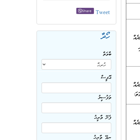
Tweet
Share
ހޯދާ
ނިގަނޑުގެ ލެވެލް 7 ގެ ސަނަދެއް
ދި
ބާވަތް
އޮފީސް
ނިގަނޑުގެ ލެވެލް 7 ގެ ސަނަދެއް
ތަފުސީލު
ފެށޭ ތާރީޚު
ނިގަނޑުގެ ލެވެލް 7 ގެ ސަނަދެއް
ނިމޭ ތާރީޚު