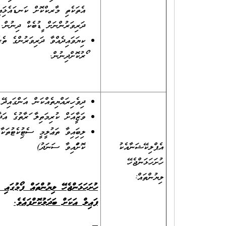
އެތަކެތި މާރކްކޮށް ކަނޑައެޅިފަ
ދަރިވަރުންނަށް ފީޑުބެކް ދިނުން.
ކިޔަވައިދެއްވާ ދަރިވަރުންގެ ތެ
ފޯރުކޮށްދިނުން.
ދިވެހިރައްޔިތެއްކަން އަންގައިދޭ
ވަޒީފާއަށް ކުރިމަތިލާ ފަރާތުގެ 
ލިބިފައިވާ ތަޢުލީމީ ސެޓުފިކެޓުތ
އެޕްލިކޭޝަނާއެކު
ކޮށްފައިވާ ސަނަދު)
ހުށަހަޅަންޖެހޭ
ލިޔުންތައް:
ހުށަހަޅަންޖެހޭ ލިޔުންތައް ފޯމުގައި 
ފައިލް އަކަށް ބަދަލުކޮށްފައެވެ.