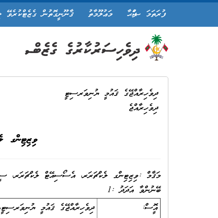
ފުރަތަމަ ޞަފްޙާ
މަޢުލޫމާތު
ޤާނޫނީގޮތުން ގެޒެޓްކުރެވޭ ލ
ދިވެހިރާއްޖޭގެ ޤައުމީ ޔުނިވަރސިޓީ
ދިވެހިރާއްޖެ
ވިޒިޓިންގ ލ
މަޤާމް :ވިޒިޓިންގ ލެކްޗަރަރ، އެސޯސިއޭޓް ލެކްޗަރަރ، ސީ
ބޭނުންވާ އަދަދު :1
އޮފީސް:
ދިވެހިރާއްޖޭގެ ޤައުމީ ޔުނިވަރސިޓީ، 