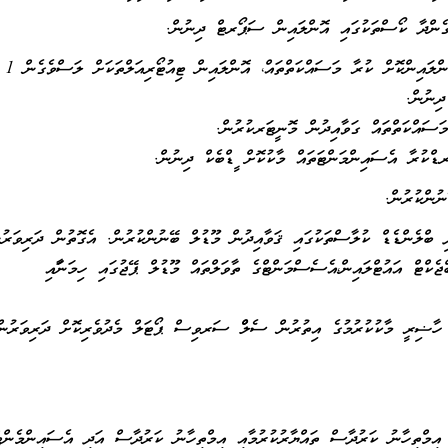
ކޮންމެ ހަފްތާއަކު ދަރިވ
ަސައްކަތްތައް ގަވާއިދުން މޮނީޓަރކުރުން.
ޑްކުރާ އެސައިންމަންޓަތައް މާކުކޮށް ފީޑްބެކް ދިނުން.
ި ބްލެންޑެޑް ކުލާސްތަކުގައި ޤަވާއިދުން މޫޑުލް ބޭނުންކުރުން. އެގޮތުން ދަރިވަރުނ
ޖެކްޓް އައުޓްލައިން،އެސެސްމަންޓްގެ ތާވަލްތައް މޫޑުލް ޕޭޖުގައި ހިމަނާފައި
ެ ހާޟިރީ މާކުކުރުމުގެ އިތުރުން ސެލްފް ސަރވިސް ޕޯޓަލް މެދުވެރިކޮށް ދަރިވަރުން
 އިމްތިހާނު ކަރުދާސް ތައްޔާރުކުރުމާއި އިމްތިހާނު ކަރުދާސް އަދި އެސައިންމެންޓް