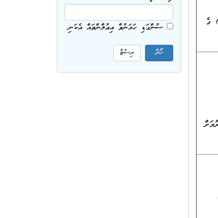
މަގާމުގެ މަސައްކަތާ ގުޅުންހުރި ދާއިރާއަކުން ދިވެހިރާއްޖޭގެ ޤައުމީ ސަނަދުތަކުގެ އޮނިގަނޑުގެ ލެވެލް 5 ނުވަތަ 6 ގެ
ސުންގަޑި ހަމަނުވާ އިޢުލާންތައް އެކަނި
މަށް