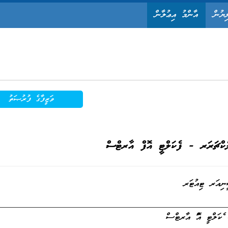
ިޔުން
އާންމު އިޢުލާން
ވަޒީފާގެ ފުރުޞަތު
ެކްޗަރަރ - ފެކަލްޓީ އޮފް އާރޓްސް
ނިއަރ ޓިއުޓަރ
ފެކަލްޓީ އޮފް އާރޓްސް