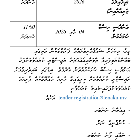
(އީމެއިލްގެ
2026
މެންދުރު
ޒަރިއްޔާއިން)
އަންދާސީ ހިސާބު
11:00
04 މެއި 2026
ހުށަހެޅުން
ހެނދުނު
ވީމާ، މިކަމަށް ޝައުޤުވެރިވެލައްވާ ފަރާތްތަކުން މަތީގައި
ބަޔާންކުރެވިފައިވާ ތާވަލާއިއެއްގޮތަށް ރަޖިސްޓްރީ ކުރެއްވުމަށްފަހު
އަންދާސީ ހިސާބު ހުށަހެޅުއްވުން އެދެމެވެ. ބިޑްގައި ބައިވެރިވުމަށް
ރަޖިސްޓްރީ ކުރެއްވުމަށް ތިރީގައިވާ ހުރިހާ މައުލޫމާތެއް ފުރިހަމަ
ކުރެއްވުމަށްފަހުއީ-މެއިލް ކުރައްވާނީ
tender.registration@fenaka.mv
އަށެވެ.
- އިޢުލާން ނަންބަރ
- ކުންފުނީގެ ނަން
- ނަމާއި ފޯނު ނަންބަރ