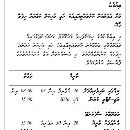
އިޢުލާން
މުދާ އުފުލުމަށް ކޮޅުވެއްޓިއާއިއެކު ހެވީ ވެހިކަލް ކުއްޔަށް ހިފުމާ
ގުޅޭ:
މި އިޢުލާނާއެކު ހިމަނާފައިވާ މަޢުލޫމާތު ކަރުދާސްތަކުގައިވާ
މަޢުލޫމާތާއި އެއްގޮތަށް ކޮޅުވެއްޓިއާއިއެކު ހެވީ ވެހިކަލް ކުއްޔައް
ހިފުމައް ބޭނުންވެއްޖެއެވެ. މި މަސައްކަތަށް އަގު ހުށަހެޅުއްވުމުގެ
ފުރުޞަތު ހުޅުވާލަމެވެ.
ތާރީޚް
ވަގުތު
ބިޑްގައި ބައިވެރިވުމަށް
26 އެޕްރިލް އިން 03
08:00 އިން
ރަޖިސްޓްރީ ކުރުން
މެއި 2026
15:00
މަޢުލޫމާތު ސާފުކުރެވޭ
އެންމެފަހު ތާރީޚް
26 އިން 30 އެޕްރިލް
15:00