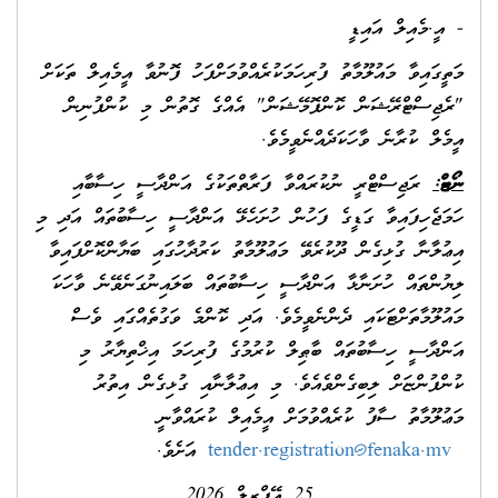
- އީ.މެއިލް އައިޑީ
މަތީގައިވާ މައުލޫމާތު ފުރިހަމަކުރެއްވުމަށްފަހު ފޮނުވާ އީމެއިލް ތަކަށް
"ރެޖިސްޓްރޭޝަން ކޮންފޮމޭޝަން" އެއްގެ ގޮތުން މި ކުންފުނިން
އީމެލް ކުރާނެ ވާހަކަދެއްނެވީމެވެ.
ނޯޓް:
ރަޖިސްޓްރީ ނުކުރައްވާ ފަރާތްތަކުގެ އަންދާސީ ހިސާބާއި
ހަމަޖެހިފައިވާ ގަޑީގެ ފަހުން ހުށަހެޅޭ އަންދާސީ ހިސާބުތައް އަދި މި
އިޢުލާނާ ގުޅިގެން ދޫކުރެވޭ މަޢުލޫމާތު ކަރުދާހުގައި ބަޔާންކޮށްފައިވާ
ލިޔުންތައް ހުށަނާޅާ އަންދާސީ ހިސާބުތައް ބަލައިނުގަނެވޭނެ ވާހަކަ
މައުލޫމާތަށްޓަކައި ދެންނެވީމެވެ. އަދި ކޮންމެ ވަގުތެއްގައި ވެސް
އަންދާސީ ހިސާބުތައް ބާޠިލް ކުރުމުގެ ފުރިހަމަ އިޚްތިޔާރު މި
ކުންފުންޏަށް ލިބިގެންވެއެވެ. މި އިޢުލާނާއި ގުޅިގެން އިތުރު
މަޢުލޫމާތު ސާފު ކުރެއްވުމަށް އީމެއިލް ކުރައްވާނީ
tender.registration@fenaka.mv
އަށެވެ.
25 އޭޕްރިލް 2026