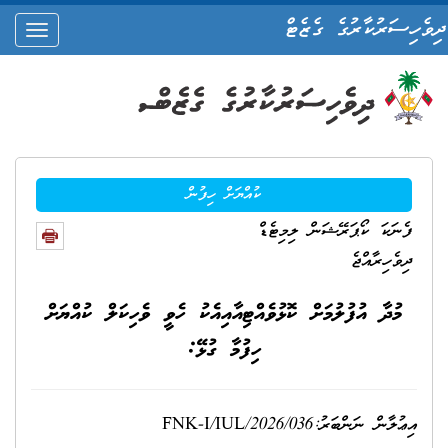
ދިވެހިސަރުކާރުގެ ގެޒެޓް
oggle
ation
ކުއްޔަށް ހިފުން
ފެނަކަ ކޯޕަރޭޝަން ލިމިޓެޑް
ދިވެހިރާއްޖެ
މުދާ އުފުލުމަށް ކޮޅުވެއްޓިއާއިއެކު ހެވީ ވެހިކަލް ކުއްޔަށް
ހިފުމާ ގުޅޭ:
އިޢުލާން ނަންބަރު:FNK-I/IUL/2026/036