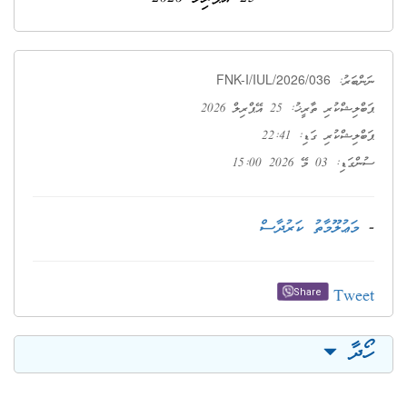
FNK-I/IUL/2026/036
ނަންބަރު:
ޕަބްލިޝްކުރި ތާރީޚު: 25 އޭޕްރިލް 2026
ޕަބްލިޝްކުރި ގަޑި: 22:41
ސުންގަޑި: 03 މޭ 2026 15:00
-
މަޢުލޫމާތު ކަރުދާސް
Tweet
Share
ހޯދާ