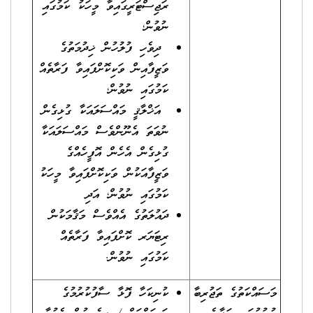
ރަޖިސްޓަރީގައިވާ މީހަކު ކަމުގައި
ނުވުން؛
ދިވެހި ފުލުހުން ޚިދުމަތުގެ
ވަޒީފާއިން ވަކިކޮށްފައިވާ ފަރާތެއް
ކަމުގައި ނުވުން؛
އަޚްލާޤީ މައްސަލައަކާ ގުޅިގެން
ނުވަތަ އެނޫންވެސް މައްސަލައަކާ
ގުޅިގެން އެހެން އޮފީހެއްގެ
ވަޒީފާއަކުން ވަކިކޮށްފައިވާ މީހަކު
ކަމުގައި ނުވުން؛ އަދި
ދައުލަތުގެ އެއްވެސް މަޤާމަކުން
ރިޓަޔަރ ކޮށްފައިވާ ފަރާތެއް
ކަމުގައި ނުވުން.
މަސައްކަތުގެ ތަޖުރިބާ
ކުނިކަހާ ފޮޅާ ސާފުކުރުމުގެ