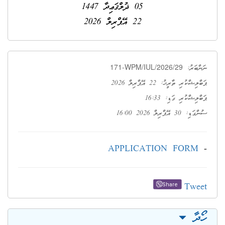
05 ޛުލްޤަޢިދާ 1447
22 އޭޕްރިލް 2026
171-WPM/IUL/2026/29
ނަންބަރު:
ޕަބްލިޝްކުރި ތާރީޚު: 22 އޭޕްރިލް 2026
ޕަބްލިޝްކުރި ގަޑި: 16:33
ސުންގަޑި: 30 އޭޕްރިލް 2026 16:00
APPLICATION FORM
-
Tweet
Share
ހޯދާ