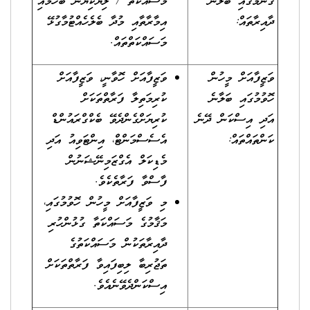
ގުނުމުގައި ބަލާނެ
މަސައްކަތް / ލިޔެކިޔުން ބެހުމާއި
ދާއިރާތައް:
އިމާރާތާއި މުދާ ބެލެހެއްޓުމާގުޅޭ
މަސައްކަތްތައް.
ވަޒީފާއަށް މީހުން
ވަޒީފާއަށް ހޮވާނީ، ވަޒީފާއަށް
ހޮވުމުގައި ބަލާނެ
ކުރިމަތިލާ ފަރާތްތަކަށް
އަދި އިސްކަން ދޭނެ
ކުރިޔަށްގެންދެވޭ ބެކްގްރައުންޑް
ކަންތައްތައް:
އެސެސްމަންޓް، އިންޓަވިއު އަދި
މެޑިކަލް އެގްޒަމިނޭޝަނުން
ފާސްވާ ފަރާތެކެވެ.
މި ވަޒީފާއަށް މީހުން ހޮވުމުގައި،
މަޤާމުގެ މަސައްކަތާ ގުޅުންހުރި
ދާއިރާތަކުން މަސައްކަތުގެ
ތަޖުރިބާ ލިބިފައިވާ ފަރާތްތަކަށް
އިސްކަންދެވޭނެއެވެ.