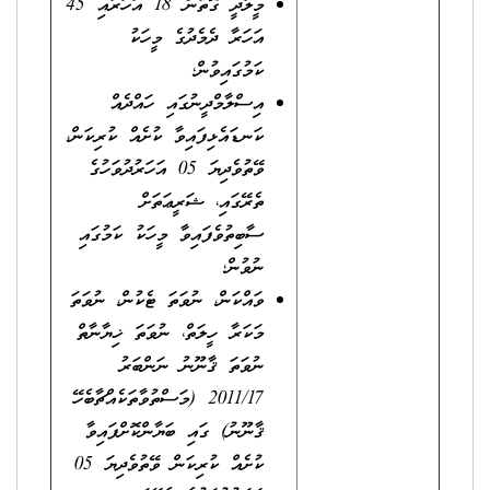
މީލާދީ ގޮތުން 18 އަހަރާއި 45
އަހަރާ ދެމެދުގެ މީހަކު
ކަމުގައިވުން؛
އިސްލާމްދީނުގައި ހައްދެއް
ކަނޑައެޅިފައިވާ ކުށެއް ކުރިކަން،
ވޭތުވެދިޔަ 05 އަހަރުދުވަހުގެ
ތެރޭގައި، ޝަރީޢަތަށް
ސާބިތުވެފައިވާ މީހަކު ކަމުގައި
ނުވުން؛
ވައްކަން، ނުވަތަ ޓެކުން، ނުވަތަ
މަކަރާ ހީލަތް، ނުވަތަ ޚިޔާނާތް
ނުވަތަ ޤާނޫނު ނަންބަރު
2011/17 (މަސްތުވާތަކެއްޗާބެހޭ
ޤާނޫނު) ގައި ބަޔާންކޮށްފައިވާ
ކުށެއް ކުރިކަން ވޭތުވެދިޔަ 05