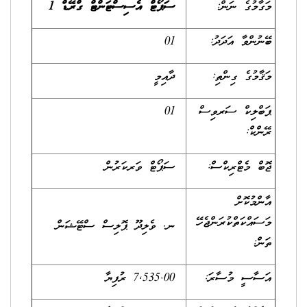
މަގާމުގެ ނަން:
ސަޕޯޓް އެސިސްޓަންޓް ގްރޭޑް 1
ބޭނުންވާ އަދަދު:
01
މަޤާމުގެ ގިންތި:
ދާއިމީ
ޕަބްލިކް ސަރވިސް
01
ރޭންކް:
ޖޮބް މެޓްރިކްސް:
ސަޕޯޓް ވަރކަރުން
އާންމުކޮށް
މަސައްކަތްކުރަންޖެހޭ
ނ. ވެލިދޫ ޕޮލިސް ސްޓޭޝަން
ތަން:
އަސާސީ މުސާރަ:
7,535.00 ރުފިޔާ