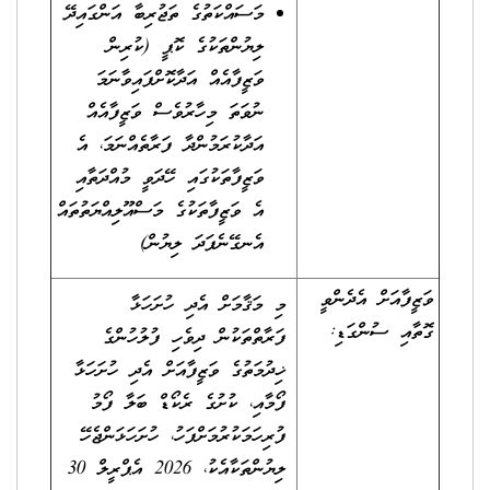
މަސައްކަތުގެ ތަޖުރިބާ އަންގައިދޭ
ލިޔުންތަކުގެ ކޮޕީ (ކުރިން
ވަޒީފާއެއް އަދާކޮށްފައިވާނަމަ
ނުވަތަ މިހާރުވެސް ވަޒީފާއެއް
އަދާކުރަމުންދާ ފަރާތެއްނަމަ، އެ
ވަޒީފާތަކުގައި ހޭދަވީ މުއްދަތާއި
އެ ވަޒީފާތަކުގެ މަސްއޫލިއްޔަތުތައް
އެނގޭނެފަދަ ލިޔުން)
ވަޒީފާއަށް އެދެންވީ
މި މަޤާމަށް އެދި ހުށަހަޅާ
ގޮތާއި ސުންގަޑި:
ފަރާތްތަކުން ދިވެހި ފުލުހުންގެ
ޚިދުމަތުގެ ވަޒީފާއަށް އެދި ހުށަހަޅާ
ފޯމާއި، ކުށުގެ ރެކޯޑް ބަލާ ފޯމު
ފުރިހަމަކުރުމަށްފަހު، ހުށަހަޅަންޖެހޭ
ލިޔުންތަކާއެކު، 2026 އެޕްރީލް 30