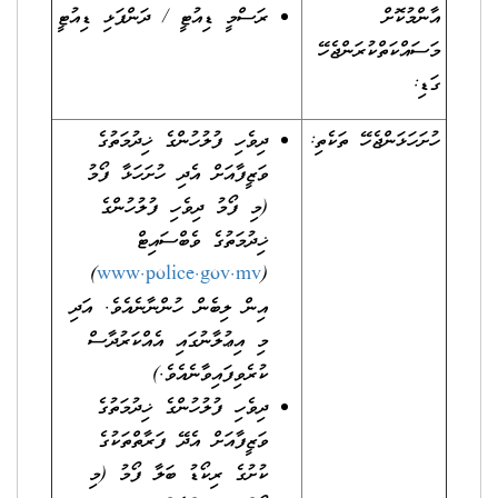
އާންމުކޮށް
ރަސްމީ ޑިއުޓީ / ދަންފަޅި ޑިއުޓީ
މަސައްކަތްކުރަންޖެހޭ
ގަޑި:
ހުށަހަޅަންޖެހޭ ތަކެތި:
ދިވެހި ފުލުހުންގެ ޚިދުމަތުގެ
ވަޒީފާއަށް އެދި ހުށަހަޅާ ފޯމު
(މި ފޯމު ދިވެހި ފުލުހުންގެ
ޚިދުމަތުގެ ވެބްސައިޓް
)
www.police.gov.mv
(
އިން ލިބެން ހުންނާނެއެވެ. އަދި
މި އިޢުލާނުގައި އެއްކަރުދާސް
ކުރެވިފައިވާނެއެވެ.)
ދިވެހި ފުލުހުންގެ ޚިދުމަތުގެ
ވަޒީފާއަށް އެދޭ ފަރާތްތަކުގެ
ކުށުގެ ރިކޯޑު ބަލާ ފޯމު (މި