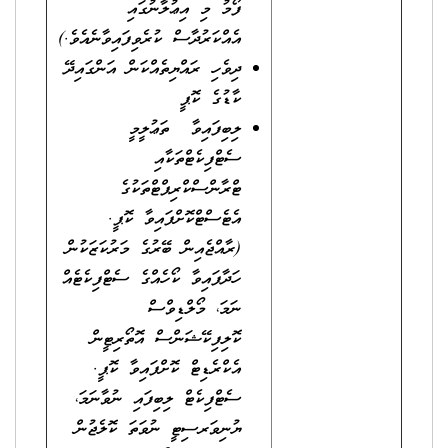
ފޯމު މި އިޢުލާނުގައި
އެއްކަރުދާސް ކުރެވިފައިވާނެއެވެ.)
ދިވެހި ރައްޔިތެއްކަން އަންގައިދޭ
ކާޑުގެ ކޮޕީ
ލިބިފައިވާ ތަޢުލީމީ
ސެޓްފިކެޓްތަކާއި
ޓްރާންސްކްރިޕްޓްތަކުގެ
އެޓެސްޓްކޮށްފައިވާ ކޮޕީ.
(ރާއްޖެއިން ބޭރުގެ މަރުކަޒަކުން
ހަދާފައިވާ ކޯހެއްގެ ސެޓްފިކެޓެއް
ނަމަ، މޯލްޑިވްސް
ކޮލިފިކޭޝަންސް އޮތޯރިޓީން
އެކްރެޑިޓް ކޮށްފައިވާ ކޮޕީ.
ސެޓްފިކެޓް ލިބިފައި ނުވާނަމަ،
ޔުނިވަރސިޓީ ނުވަތަ ކޮލެޖުން