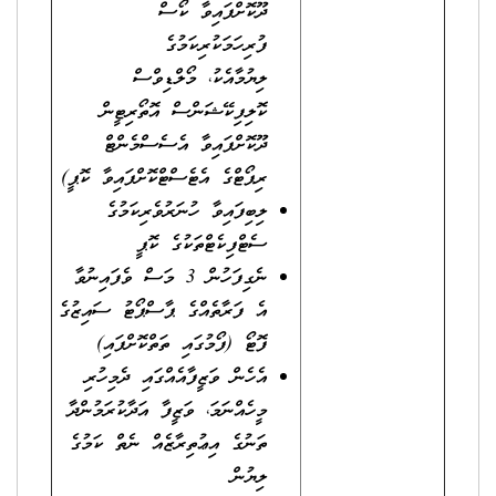
ދޫކޮށްފައިވާ ކޯސް
ފުރިހަމަކުރިކަމުގެ
ލިޔުމާއެކު، މޯލްޑިވްސް
ކޮލިފިކޭޝަންސް އޮތޯރިޓީން
ދޫކޮށްފައިވާ އެސެސްމެންޓް
ރިޕޯޓްގެ އެޓެސްޓްކޮށްފައިވާ ކޮޕީ)
ލިބިފައިވާ ހުނަރުވެރިކަމުގެ
ސެޓްފިކެޓްތަކުގެ ކޮޕީ
ނެގިފަހުން 3 މަސް ވެފައިނުވާ
އެ ފަރާތެއްގެ ޕާސްޕޯޓު ސައިޒުގެ
ފޮޓޯ (ފޯމުގައި ތަތްކޮށްފައި)
އެހެން ވަޒީފާއެއްގައި ދެމިހުރި
މީހެއްނަމަ، ވަޒީފާ އަދާކުރަމުންދާ
ތަނުގެ އިޢުތިރާޒެއް ނެތް ކަމުގެ
ލިޔުން