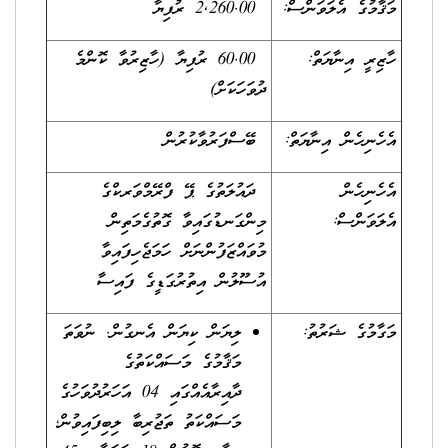
މަޤާމުގެ އެލަވަންސް:
2,260.00 ރުފިޔާ
ހާޒިރީ އިނާޔަތް:
60.00 ރުފިޔާ (ހާޒިރުވާ ކޮންމެ
ދުވަހަކަށް)
އެހެނިހެން އިނާޔަތް:
ބޭސްފަރުވާކުރުން
އެހެނިހެން
ދައުލަތުގެ ޕޭ ފްރޭމްވަރކްގެ
އެލަވަންސް:
މިންގަނޑުގައިވާ ގޮތުގެމަތިން
މުވައްޒަފުންނަށް ހަމަޖެހިފައިވާ
އުސޫލުން އިތުރުގަޑީގެ ފައިސާ
މަގާމުގެ ޝަރުތު:
ލިޔަން ކިޔަން އެނގުން. ނުވަތަ
މަޤާމުގެ މަސައްކަތުގެ
ދާއިރާއެއްގައި 04 އަހަރުދުވަހުގެ
މަސައްކަތު ތަޖުރިބާ ލިބިފައިވުން؛