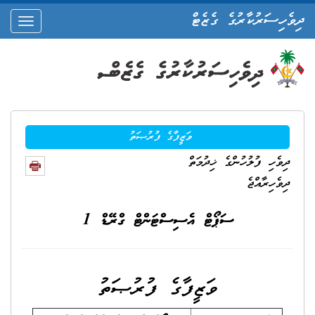
ދިވެހިސަރުކާރުގެ ގެޒެޓް
oggle
ation
ވަޒީފާގެ ފުރުޞަތު
ދިވެހި ފުލުހުންގެ ޚިދުމަތް
ދިވެހިރާއްޖެ
ސަޕޯޓް އެސިސްޓަންޓް ގްރޭޑް 1
ވަޒީފާގެ ފުރުޞަތު