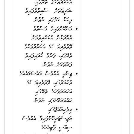
އަހަރުދުވަހުގެ ތެރޭގައި،
ޝަރީޢަތަށް ސާބިތުވެފައިވާ
މީހަކު ކަމުގައި ނުވުން؛
މަނާކޮށްފައިވާ މަސްތުވާ
އެއްޗަކުން އެކަހެރިވުމަށް
ވޭތުވެދިޔަ 05 އަހަރުދުވަހުގެ
ތެރޭގައި، ފަރުވާ ހޯދައިފައިވާ
ފަރާތަކަށް ނުވުން؛
ޖިނާއީ އެއްވެސް މައްސަލައެއްގެ
ތުހުމަތުގައި، ވޭތުވެދިޔަ 05
އަހަރުދުވަހުގެ ތެރޭގައި
ހައްޔަރުކޮށްފައި ނުވުން؛
ދިވެހިރާއްޖޭގައި
ރަޖިސްޓަރީކޮށްފައިވާ އެއްވެސް
ސިޔާސީ ޕާޓީއެއްގެ