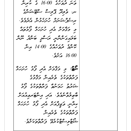
ވަނަ ދުވަހުގެ 16:00 ގެ ކުރިން
ނ. ވެލިދޫ ޕޮލިސް ސްޓޭޝަންގެ
ރިސެޕްޝަނަށް ހުށަހެޅުން އެދެމެވެ.
މި މަޤާމަށް އެދި ހުށަހަޅާ ފޯމުތައް
ބަލައިގަންނާނީ ރަސްމީ ބަންދު ނޫން
ކޮންމެ ދުވަހެއްގެ 14:00 އިން
16:00 އަށެވެ.
ނޯޓް:
މި މަޤާމަށް އެދި ފޯމު ހުށަހަޅާ
ފަރާތްތަކުގެ ތެރެއިން މަޤާމުގެ
ޝަރުޠު ހަމަނުވާ ފަރާތްތަކުގެ ފޯމު
ބާޠިލުވާނެއެވެ. އަދި އިންޓަރވިއުއަށް
ކިޔާނީ ވަޒީފާއަށް އެދި ފޯމު ހުށަހަޅާ
ފަރާތްތަކުގެ ތެރެއިން
ޝޯޓްލިސްޓްކުރެވޭ ފަރާތްތަކަށެެވެ.