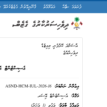
ފުރަތަމަ ޞަފްޙާ
މަޢުލޫމާތު
ޤާނޫނީގޮތުން ގެޒެޓްކުރެވޭ ލ
އާސަންދަ ކޮމްޕެނީ ލިމިޓެޑް
ދިވެހިރާއްޖެ
އެސިސްޓެންޓް އޮ
އިޢުލާން ނަންބަރު:
ASND-HCM-IUL-2026-16
މަޤާމް:
އެސިސްޓެންޓް އޮފިސަރ
ވަޒީފާގެ ބާވަތް:
ވަގުތީ (1 އަހަރު)