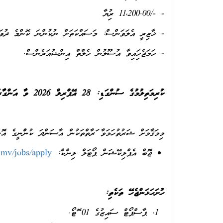
- -/11،200.00 ރުފިޔާ
- ޚާޒިރީ އެލަވަންސް: މަސައްކަތަށް ނުކުންނަ ކޮންމެ ދުވަހަކަށް -
- ހަމަޖެހިފައިވާ އުސޫލުން ހެލްތް އިންޝުއަރެންސް.
ކުރިމަތިލުމުގެ ސުންގަޑި: 28 އޭޕްރިލް 2026 ވާ އަންގާރަ ދުވަހުގެ 14:00 ގެ ކުރިން.
މިމަޤާމަށް ޝަރުތުހަމަވާ ފަރާތްތަކުން އާސަންދަ ކުންފުނީގެ އ
ޖޮބް އެޕްލިކޭޝަން ޕޯޓަލް ލިންކް:
.mv/jobs/apply
ހުށަހަޅަންޖެހޭ ތަކެތި:
ޕާސްޕޯޓް ސައިޒުގެ 01 ފޮޓޯ.