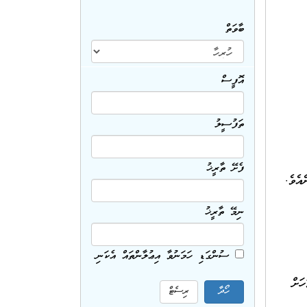
ބާވަތް
އޮފީސް
ތަފުސީލު
ފެށޭ ތާރީޚު
އެވެ.
ނިމޭ ތާރީޚު
ސުންގަޑި ހަމަނުވާ އިޢުލާންތައް އެކަނި
ަށް