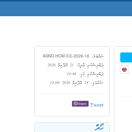
ASND-HCM-IUL-2026-16
ނަންބަރު:
ޕަބްލިޝްކުރި ތާރީޚު: 21 އޭޕްރިލް 2026
ޕަބްލިޝްކުރި ގަޑި: 14:48
ސުންގަޑި: 28 އޭޕްރިލް 2026 14:00
Tweet
Share
ހޯދާ