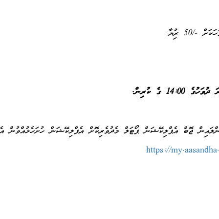
/50 ރުފިޔާ
ޮންލައިން ޖޮބް އެޕްލިކޭޝަން ޕޯޓަލް މެދުވެރިކޮށް އެޕްލިކޭޝަން ހުށަހެޅުއްވުން އެދ
https://my.aasandha