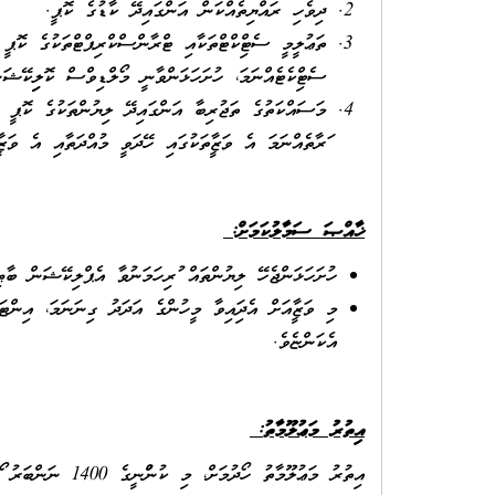
ދިވެހި ރައްޔިތެއްކަން އަންގައިދޭ ކާޑުގެ ކޮޕީ.
ތަޢުލީމީ ސެޓްފިކްޓްތަކާއި ޓްރާންސްކްރިޕްޓްތަކުގެ ކޮޕީ 
ސެޓްފިކެޓެއްނަމަ، ހުށަހަޅަންވާނީ މޯލްޑިވްސް ކޮލިފިކޭޝަ
މަސައްކަތުގެ ތަޖުރިބާ އަންގައިދޭ ލިޔުންތަކުގެ ކޮޕީ (ކު
ފަރާތެއްނަމަ އެ ވަޒީފާތަކުގައި ހޭދަވީ މުއްދަތާއި އެ ވަޒ
ޚާއްޞަ ސަމާލުކަމަށް:
ހުށަހަޅަންޖެހޭ ލިޔުންތައް ފުރިހަމަނުވާ އެޕްލިކޭޝަން ބާ
މި ވަޒީފާއަށް އެދިފައިވާ މީހުންގެ އަދަދު ގިނަނަމަ، އިނ
އެކަންޏެވެ.
އިތުރު މަޢުލޫމާތު
:
އިތުރު މަޢުލޫމާތު ހޯދުމަށް، މި ކުންފުނީގެ 1400 ނަންބަރު ފޯނަށް ގުޅުން އެދެމެވެ.