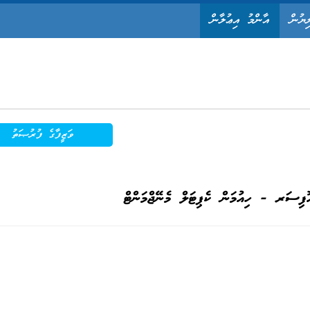
ިޔުން
އާންމު އިޢުލާން
ވަޒީފާގެ ފުރުޞަތު
ފިސަރ - ހިއުމަން ކެޕިޓަލް މެނޭޖްމަންޓް