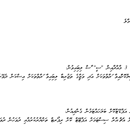
ާލެ
ް.
ފައިވާ ފަރާތްތަކަށް އަދި ވަޒީފާގެ ތަޖުރިބާ ލިބިފައިވާ ފަރާތްތަކަށް އިސްކަން ދެވޭނެ
ް އަޕްޑޭޓްކޮށް ބަލަހައްޓަމުން ގެންދިއުން.
ކޮށް އެޗް.އާރް ސިސްޓަމަށް އަޕްޓޭޓް ކޮށް ރިޕޯރޓް ތަށްޔާރުކުރުމާއި ދުވަހުން ދުވަހ