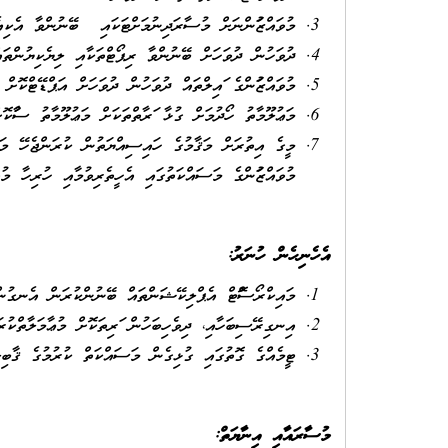
މުވައްޒަފުންނަށް މުސާރަދިނުމަށްޓަކައި ބޭނުންވާ އެކިއ
ދުވަހުން ދުވަހަށް ބޭނުންވާ ރިޕޯޓްތަކާއި ލިޔެކިޔުންތައ
މުވައްޒަފުންގެ ފައިލްތައް ދުވަހުން ދުވަހަށް އަޕްޑޭޓްކޮށް 
މަޢުލޫމާތު ހޯދުމަށް ގުޅާ ފަރާތްތަކަށް މަޢުލޫމާތު ސާފުކޮށ
މީގެ އިތުރަށް މަޤާމުގެ ހައިސިއްޔަތުން ކުރަންޖެހޭ މަ
މުވައްޒަފުންގެ މަސައްކަތުގައި އެހީތެރިވުމާއި ހުރިހާ މު
އެހެނިހެން ހުނަރު
:
މައިކްރޯސޮފްޓް އެޕްލިކޭޝަންތައް ބޭނުންކުރަން އެނގުން
އިނގިރޭސިބަހާއި، ދިވެހިބަހުން ފަރިތަކޮށް މުޢާމަލާތްކު
ޓީމެއްގެ ގޮތުގައި ގުޅިގެން މަސައްކަތް ކުރުމުގެ ޤާބިލ
މުސާރައާއި އިނާޔަތް: