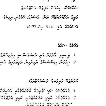
ސެކްޝަން:
ހިއުމަން ކެޕިޓަލް މެނޭޖްމަންޓް
ވަޒީފާ އަދާކުރަންޖެހޭ ތަން
: އާސަންދަ ކޮމްޕެނީ ލިމިޓެޑް، މ
މަސައްކަތު ގަޑި
:
8:00 އިން 16:00
މަޤާމުގެ ޝަރުތު
:
ޖީ.ސީ.އީ އޯލެވެލް އަދި އެސް.އެސް.ސީ އިމްތިޙާނުގެ 3 މާއްދާއިން "ސީ" ފާސް ލިބިފައިވުނ
ހިއުމަން ރިސޯސަސްގެ ދާއިރާއިން މަތީތައުލީމް ހާސިލްކޮށް
ކުރަންޖެހޭ މައިގަނޑު މަސައްކަތްތައް
:
މުވައްޒަފުންގެ ރަޖިސްޓްރީތައް ބެލެހެއްޓުމާއި ޤަވަޢިދުނ
މުވައްޒަފުންގެ ހާޒިރީ ބެލެހެއްޓުމާއި، ހާޒިރީ އަޕްޓޭޑް
ފޮނުވަން ޖެހޭ ފަރާތް ތަކަށް ފޮނުވުން.