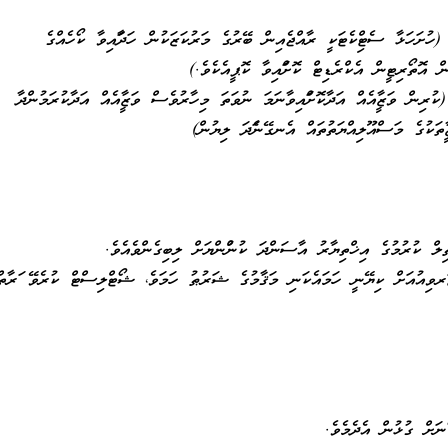
(ހުށަހަޅާ ސެޓްފިކެޓަކީ ރާއްޖެއިން ބޭރުގެ މަރުކަޒަކުން ހަދާފައިވާ ކޯހެއްގެ
ން އޮތޯރިޓީން އެކްރެޑިޓް ކޮށްފައިވާ ކޮޕީއެކެވެ.)
ރިން ވަޒީފާއެއް އަދާކޮށްފައިވާނަމަ ނުވަތަ މިހާރުވެސް ވަޒީފާއެއް އަދާކުރަމުންދާ
ީފާތަކުގެ މަސްއޫލިއްޔަތުތައް އެނގޭނެފަދަ ލިޔުން)
ޠިލް ކުރުމުގެ އިޚްތިޔާރު އާސަންދަ ކުންފުންޔަށް ލިބިގެންވެއެވެ.
ްޓަރވިއުއަށް ކިޔޭނީ ހަމައެކަނި މަޤާމުގެ ޝަރުޠު ހަމަވެ، ޝޯޓްލިސްޓް ކުރެވޭ ފަރާތް