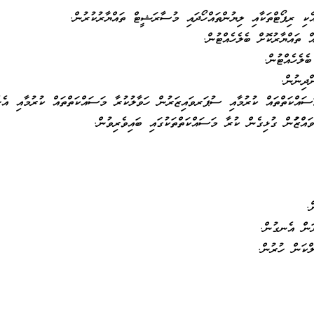
ެކި ރިޕޯޓްތަކާއި ލިޔުންތައްހޯދައި މުސާރަޝީޓް ތައްޔާރުކުރުން.
ް ތައްޔާރުކޮށް ބެލެހެއްޓުން.
ބެލެހެއްޓުން.
ްދިނުން.
ސައްކަތްތައް ކުރުމާއި ސުޕަރވައިޒަރުން ހަވާލުކުރާ މަސައްކަތްތައް ކުރުމާއި އެހ
ވައްޒަފުން ގުޅިގެން ކުރާ މަސައްކަތްތަކުގައި ބައިވެރިވުން.
.
ރަން އެނގުން.
ްކަން ހުރުން.