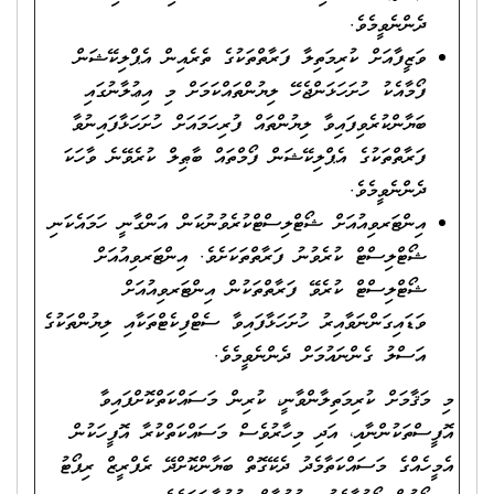
ދެންނެވީމެވެ.
ވަޒީފާއަށް ކުރިމަތިލާ ފަރާތްތަކުގެ ތެރެއިން އެޕްލިކޭޝަން
ފޯމާއެކު ހުށަހަޅަންޖެހޭ ލިޔުންތައްކަމަށް މި އިޢުލާނުގައި
ބަޔާންކުރެވިފައިވާ ލިޔުންތައް ފުރިހަމައަށް ހުށަހަޅާފައިނުވާ
ފަރާތްތަކުގެ އެޕްލިކޭޝަން ފޯމްތައް ބާޠިލް ކުރެވޭނެ ވާހަކަ
ދެންނެވީމެވެ.
އިންޓަރވިއުއަށް ޝޯޓްލިސްޓްކުރެވުނުކަން އަންގާނީ ހަމައެކަނި
ޝޯޓްލިސްޓް ކުރެވުނު ފަރާތްތަކަށެވެ. އިންޓަރވިއުއަށް
ޝޯޓްލިސްޓް ކުރެވޭ ފަރާތްތަކުން އިންޓަރވިއުއަށް
ވަޑައިގަންނަވާއިރު ހުށަހަޅާފައިވާ ސެޓްފިކެޓްތަކާއި ލިޔުންތަކުގެ
އަސްލު ގެންނައުމަށް ދެންނެވީމެވެ.
މި މަޤާމަށް ކުރިމަތިލާންވާނީ، ކުރިން މަސައްކަތްކޮށްފައިވާ
އޮފީސްތަކުންނާއި، އަދި މިހާރުވެސް މަސައްކަތްކުރާ އޮފީހަކުން
އެމީހެއްގެ މަސައްކަތާމެދު ދެކޭގޮތް ބަޔާންކޮށްދޭ ރެފްރީޒް ރިޕޯޓު