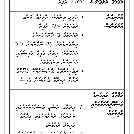
މަޤާމުގެ އެލްވަންސް
-/2,765 ރުފިޔާ
އެހެނިހެން
ހާޒިރީ އިނާޔަތް: ހާޒިރުވާ ކޮންމެ
އެލަވަންސް
:
ދުވަހަކަށް -/75 ރުފިޔާ
ދައުލަތުގެ ޕޭ ފްރޭމްވަރކްގެ
މިންގަނޑުތައް (01 ނޮވެންބަރު 2025
އެއްގޮތަށް) އިތުރު ގަޑީގެ ފައިސާއާއި
އެހެނިހެން އިނާޔަތްތައް.
ދިވެހިރާއްޖޭގެ ޕެންޝަނާބެހޭ ޤާނޫނުގެ
ދަށުން ލިބިދެވޭ ޕެންޝަން ފައިސާ.
މަޤާމުގެ މައިގަނޑު
މަސްއޫލިއްޔަތުތަކާއި
އިދާރާގެ ރަސްމީ މަސައްކަތްތަކުގައި
ވާޖިބުތައް
:
ކުރަންޖެހޭ ދަތުރުތަކުގައި އިދާރާގެ
ވެހިކަލް ދުއްވުން.