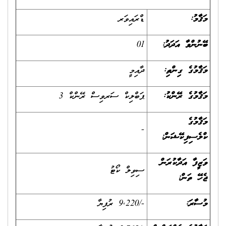
މަޤާމު:
ޑްރައިވަރ
ބޭނުންވާ އަދަދު:
01
މަޤާމުގެ ގިންތި:
ދާއިމީ
މަޤާމުގެ ރޭންކު:
ޕަބްލިކް ސަރވިސް ރޭންކް 3
މަޤާމުގެ
-
ކްލެސިފިކޭޝަން:
ވަޒީފާ އަދާކުރަން
ސިވިލް ކޯޓު
ޖެހޭ ތަން:
މުސާރަ:
-/9,220 ރުފިޔާ