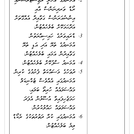
އުޅަނދުގެ އަހަރީ ރަޖިސްޓްރެޝަނާއި
ރޯޑް ވަރދިނަންސް އާއި
އިންޝުއަރަންސް ގަވާއިދާ އެއްގޮތަށް
އަދާހަމަކޮށް ބެލެހެއްޓުން.
ޑްރައިވަރުގެ ހައިސިއްޔަތުން
އުޅަނދުގެ ތެޔޮ އަދި އަޑީ ތެޔޮ
ގަވާއިދުން އަޅައި ބެލެހެއްޓުން.
އުޅަނދު ސާފުކޮށް ބެލެހެއްޓުން.
ދުވަހުގެ މަސައްކަތް ފެށުމުގެ ކުރިން
އުޅަނދުގައި އެއްވެސް ޓެކްނިކަލް
މައްސަލައެއް ހުރިތޯ ބަލައި،
ހަމަޖެހިފައިވާ އުސޫލުން އެފަދަ
މައްސަލަތައް ހައްލުކުރުން.
އުޅަނދުގައި ކުރާ ދަތުރުތަކުގެ ރެކޯޑް
ލިޔެ ބަލެހެއްޓުން.