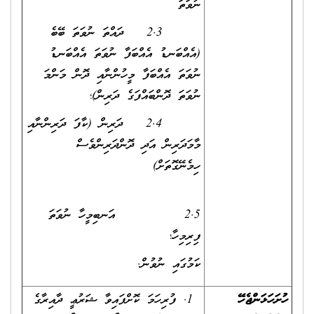
ނުވަތަ
2.3 ދައްތަ ނުވަތަ ބޭބެ
(އެއްބަނޑު އެއްބަފާ ނުވަތަ އެއްބަނޑު
ނުވަތަ އެއްބަފާ މީހުންނާއި ދޮން މަންމަ
ނުވަތަ ދޮންބައްފަގެ ދަރިން)؛
2.4 ދަރިން (ކާފަ ދަރިންނާއި
މާމަދަރިން އަދި ދޮންދަރިންވެސް
ހިމެނޭގޮތަށް)
2.5 އަނބިމީހާ ނުވަތަ
ފިރިމިހާ؛
ކަމުގައި ނުވުން.
ހުށަހަޅަންޖެހޭ
ފުރިހަމަ ކޮށްފައިވާ ޝަރުޢީ ދާއިރާގެ