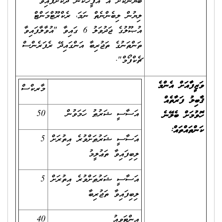
ބަޔާންކޮށް އެ އޮފީހަކުން ދޫކޮށްފައިވާ
ލިޔުން ލިބެންނެތް ނަމަ، ރެކްރޫޓްމަންޓް
އުޞޫލުގެ ޖަދުވަލު 6 ގައިވާ "އުވާލާފައިވާ
ތަންތަނުގެ ތަޖުރިބާ އަންގައިދޭ ރެފަރެންސް
ޗެކްފޯމް".
ވަޒީފާއަށް އެންމެ
މާރކްސް
ޤާބިލު ފަރާތެއް
އަސާސީ ޝަރުޠު ހަމަވުން
50
ހޮވުމަށް ބެލޭނެ
ކަންތައްތައް:
އަސާސީ ޝަރުޠަށްވުރެ އިތުރަށް
5
ލިބިފައިވާ ތަޢުލީމު
އަސާސީ ޝަރުޠަށްވުރެ އިތުރަށް
5
ލިބިފައިވާ ތަޖުރިބާ
އިންޓަވިއު
40