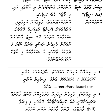
ފަރާތްތަކަށް ޕޮއިންޓު
ލިބުނު ގޮތުގެ ޝީޓް (A2 ޝީޓު)"
ލިބުނު ގޮތުގެ ޝީޓް
އާންމުކޮށް ފެންނާނެހެން މި ކޯޓުގައި އަދި
(
A2
ޝީޓު)"
މި ކޯޓުގެ ވެބްސައިޓްގައި
އާންމުކުރުން
އާންމުކުރެވޭނެއެވެ. ވަޒީފާއަށް ކުރިމަތިލީ
ފަރާތްތަކަށް ޕޮއިންޓު ދެވިފައިވާ ގޮތާމެދު
ޝަކުވާއެއް އޮތްނަމަ A2 ޝީޓު އާންމުކުރާ
ދުވަހުން ފެށިގެން ރަސްމީ ބަންދު ނޫން 3
ދުވަހުގެ ތެރޭގައި އެ ޝަކުވާއެއް މި ކޯޓަށް
ހުށަހަޅަންވާނެއެވެ.
މި އިޢުލާނާ ގުޅިގެން މަޢުލޫމާތު ސާފުކުރުމަށް ގުޅާނީ
3002697 / 3002698 އަށެވެ. އީ-މެއިލް ކުރާނީ
careers@civilcourt.mv
އަށެވެ.
މި އިޢުލާނާއި ގުޅިގެން އީމެއިލް މެދުވެރިކޮށް ފޮނުވާ ފޯމުތައް
ބަލައިގަނެވޭނީ އެއް ޑޮކިއުމަންޓެއްގެ ގޮތުގައި ޕީ.ޑީ.އެފް
(pdf) ފޯމެޓްގައި ފޮނުވާ ފޯމުތައް އެކަނި ކަމުގައި