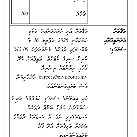
ޖުމްލަ
100
މަޤާމަށް
މަޤާމަށް އެދި ހުށަހަޅަންޖެހޭ ތަކެތި
އެދެންވީގޮތާއި
ހުށަހަޅާނީ 2026 އެޕްރީލް 16 ވާ
ސުންގަޑި:
ބުރާސްފަތި ދުވަހުގެ މެންދުރުފަހު 12:00ގެ
ކުރިން ސިވިލް ކޯޓަށެވެ. ވަޒީފާއަށް އެދޭ
ފޯމާއި ލިޔުންތައް އީ-މެއިލް
careers@civilcourt.mv
މެދުވެރިކޮށް
ވެސް ބަލައިގަނެވޭނެއެވެ.
އަދި އިޢުލާނުގެ ސުންގަޑި ހަމަވުމުގެ ކުރިން
ސަރުކާރުން އަލަށް ބަންދު ދުވަހެއް
ކަނޑައަޅައިފި ނަމަ، އެ ކަނޑައަޅާ ދުވަހުގެ
އަދަދަށް ވަޒީފާއަށް އެދޭ ފޯމު
ބަލައިގަނެވޭނެއެވެ.