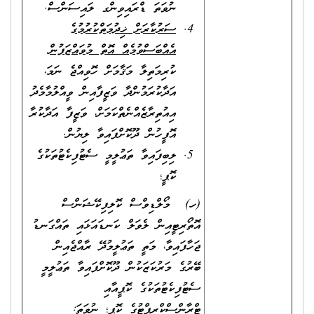
ނުވަތަ ޑްރައިވިންގ ލައިސަންސް.
ސަރުކާރަށް ޚިދުމަތްކުރުމުގެ
އެއްބަސްވުމެއް އޮތް މުވައްޒަފުން
ކުރިމަތިލާ މަޤާމަށް ހޮވިއްޖެ ނަމަ،
އަދާކުރަމުންދާ ވަޒީފާއިން ވީއްލުމާމެދު
އިއުތިރާޒެއްނެތްކަމަށް، ވަޒީފާ އަދާކުރާ
އޮފީހުން ދޫކޮށްފައިވާ ލިޔުން.
ލިބިފައިވާ ތަޢުލީމީ ސެޓުފިކެޓުތަކުގެ
ކޮޕީ؛
(ހ) މޯލްޑިވްސް ކޮލިފިކޭޝަންސް
އޮތޯރިޓީއިން ލެވަލް ކަނޑައަޅައި ތައްގަނޑު
ޖަހާފައިވާ، މަތީ ތަޢުލީމުދޭ ރާއްޖެއިން
ބޭރުގެ މަރުކަޒަކުން ދޫކޮށްފައިވާ ތަޢުލީމީ
ސެޓުފިކެޓުތަކުގެ ކޮޕީއާއި
ޓްރާންސްކްރިޕްޓުގެ ކޮޕީ؛ ނުވަތަ: