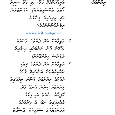
ލިޔުންތައް:
ވަޒީފާއަށްއެދޭ ފޯމް. (މި ފޯމު ސިވިލް
ކޯޓުގެ ވެބްސައިޓުންނާއި ކައުންޓަރުން
އަދި ތިރީގައިވާ ލިންކުން
ލިބެންހުންނާނެއެވެ.)
www.civilcourt.gov.mv
ވަޒީފާއަށް އެދޭ ފަރާތުގެ ވަނަވަރު
(ގުޅޭނެ ފޯނު ނަންބަރާއި އީ-މެއިލް
އެޑްރެސް ހިމެނޭގޮތަށް).
ވަޒީފާއަށް އެދޭ ފަރާތުގެ ދިވެހި
ރައްޔިތެއްކަން އަންގައިދޭ ކާޑުގެ
ދެފުށުގެ ލިޔުންތައް ފެންނަ، ލިޔެފައިވާ
ލިޔުންތައް ކިޔަން އެނގޭ ފަދަ
ކޮޕީއެއް. ނުވަތަ އައި.ޑީކާޑު
ގެއްލިފައިވާ ނަމަ، އެ ފަރާތެއްގެ
އުފަންދުވަހުގެ ސެޓްފިކެޓު، ޕާސްޕޯޓް