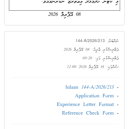
މި ކޯޓުން ހޯދުމާމެދު އިޢުތުރާޒް ނުކުރާނަމައެވެ.
08 އޭޕްރިލް 2026
144-A/2026/213
ނަންބަރު:
ޕަބްލިޝްކުރި ތާރީޚު: 08 އޭޕްރިލް 2026
ޕަބްލިޝްކުރި ގަޑި: 09:20
ސުންގަޑި: 16 އޭޕްރިލް 2026 12:00
Iulaan 144-A/2026/213
-
Application Form
-
Experience Letter Format
-
Reference Check Form
-