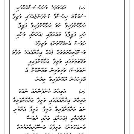
(ހ) ދައުލަތުގެ މުއައްސަސާއެއްގައި،
ސަރުކާރު ހިއްސާވާ ކުންފުންޏެއްގައި ވަޒީފާ
އަދާކޮށްފައިވާ ނަމަ އަދާކޮށްފައިވާ ވަޒީފާ،
އަދި ވަޒީފާގެ މުއްދަތާއި (އަހަރާއި މަހާއި
ދުވަސް އެނގޭގޮތަށް)، ވަޒީފާގެ
މަސްއޫލިއްޔަތުތައް (އެއް އިދާރާއެއްގެ ތަފާތު
މަޤާމުތަކުގައި ވަޒީފާ އަދާކޮށްފައިވީ
ނަމަވެސް) ވަކިވަކިން ބަޔާންކޮށް އެ
އޮފީހަކުން ދޫކޮށްފައިވާ ލިޔުން.
(ށ) އަމިއްލަ ކުންފުންޏެއް ނުވަތަ
އަމިއްލަ އިދާރާއެއްގައި ވަޒީފާ އަދާކޮށްފައިވާ
ނަމަ އަދާކޮށްފައިވާ ވަޒީފާ، ވަޒީފާ އަދާކުރި
މުއްދަތާއި (އަހަރާއި މަހާއި ދުވަސް
އެނގޭގޮތަށް)، ވަޒީފާގެ މަސްއޫލިއްޔަތުތައް