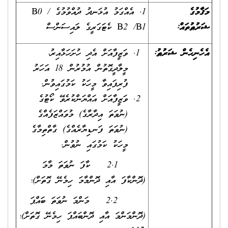
މަޤާމުގެ
1. އެއްގަމު އުޅަނދު ދުއްވުމުގެ B0 /
ޝަރުޠުތައް:
B2 /B1 ކެޓަގަރީގެ ލައިސަންސް
އެހެނިހެން ޝަރުޠު
:
ވަޒީފާއަށް އެދި ހުށަހަޅާއިރު،
މީލާދީގޮތުން އުމުރުން 18 އަހަރު
ފުރިފައިވާ މީހަކު ކަމުގައިވުން.
ވަޒީފާއަށް އައްޔަންކުރެވޭ ކޯޓުގެ
(ނުވަތަ އިދާރާގެ) މުވައްޒަފެއްގެ
(ނުވަތަ ފަނޑިޔާރެއްގެ) ގާތްތިމާގެ
މީހަކު ކަމުގައި ނުވުން.
2.1 ކާފަ ނުވަތަ މާމަ
(ދޮންކާފަ އާއި ދޮންމާމަ ހިމެނޭ ގޮތަށް)؛
2.2 މަންމަ ނުވަތަ ބައްޕަ
(ދޮންމަންމަ އާއި ދޮންބައްޕަ ހިމެނޭ ގޮތަށް)؛