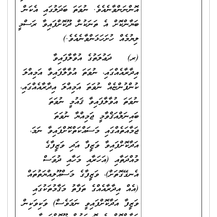
އޮންނަންވާނެއެވެ. ނުވަތަ ބަދަލުގައި އެކަން
ބަޔާންކޮށް އެ ތަނަކުން ދޫކޮށްފައިވާ ރަސްމީ
ލިޔުމެއް ހުށަހަޅަންވާނެއެވެ.)
(ރ) ދަޢުލަތުގެ އުވާލާފައިވާ
އިދާރާއެއްގައި، ނުވަތަ އުވާލާފައިވާ އަމިއްލަ
ކުންފުންޏެއް ނުވަތަ އަމިއްލަ އިދާރާއެއްގައި،
ނުވަތަ އުވާލާފައިވާ ޤައުމީ ނުވަތަ
ބައިނަލްއަޤްވާމީ ޖަމިއްޔާ ނުވަތަ
ޖަމާއަތެއްގައި މަސައްކަތްކޮށްފައިވާ ނަމަ،
އަދާކޮށްފައިވާ ވަޒީފާ އަދި ވަޒީފާގެ
މުއްދަތާއި (އަހަރާއި މަހާއި ދުވަސް
އެނގޭގޮތަށް)، ވަޒީފާގެ މަސްއޫލިއްޔަތުތައް
(އެއް އިދާރާއެއްގެ ތަފާތު މަޤާމުތަކުގައި
ވަޒީފާ އަދާކޮށްފައިވީ ނަމަވެސް) ވަކިވަކިން