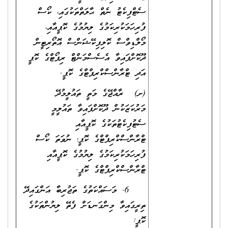
ސެޓްފިކެޓު ނެތް ޙާލަތްތަކުގައި، ކޯސް
ފުރިހަމަކުރިކަމުގެ ލިޔުމުގެ ކޮޕީއާއި،
މޯލްޑިވްސް ކޮލިފިކޭޝަންސް އޮތޯރިޓީން
ދޫކޮށްފައިވާ އެސެސްމަންޓް ރިޕޯޓްގެ ކޮޕީ
އަދި ޓްރާންސްކްރިޕްޓްގެ ކޮޕީ.
(ށ) ރާއްޖޭގެ މަތީ ތައުލީމުދޭ
މަރުކަޒަކުން ދޫކޮށްފައިވާ ތައުލީމީ
ސެޓުފިކެޓުތަކުގެ ކޮޕީއާއި
ޓްރާންސްކްރިޕްޓްގެ ކޮޕީ؛ ނުވަތަ ކޯސް
ފުރިހަމަކުރިކަމުގެ ލިޔުމުގެ ކޮޕީއާއި
ޓްރާންސްކްރިޕްޓްގެ ކޮޕީ.
6. މަސައްކަތުގެ ތަޖުރިބާ އަންގައިދޭ
ތިރީގައިވާ މިންގަނޑަށް ފެތޭ ލިޔުންތަކުގެ
ކޮޕީ: