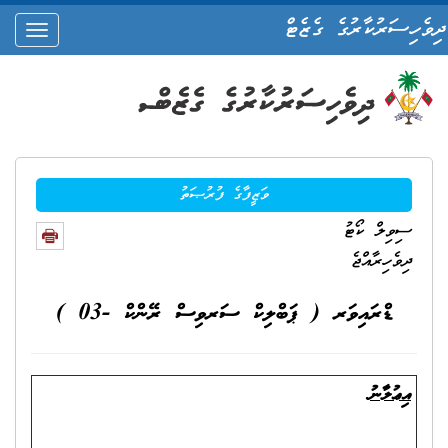
ދިވެހިސަރުކާރުގެ ގެޒެޓް
oggle
ation
ވަޒީފާގެ ފުރުޞަތު
ސިވިލް ކޯޓު
ދިވެހިރާއްޖެ
ޑްރައިވަރ ( ޕަބްލިކް ސަރވިސް ރޭންކް -03 )
އިޢުލާނު