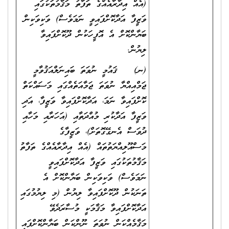
(އެއް އިދާރާއެއްގެ ތަފާތު މަޤާމުތަކުގައި
ވަޒީފާ އަދާކޮށްފައިވީ ނަމަވެސް) ވަކިވަކިން
ބަޔާންކޮށް އެ އޮފީހަކުން ދޫކޮށްފައިވާ
ލިޔުން.
(ނ) ޤައުމީ ނުވަތަ ބައިނަލްއަޤުވާމީ
ޖަމްއިއްޔާ ނުވަތަ ޖަމާއަތެއްގައި މަސައްކަތް
ކޮށްފައިވާ ނަމަ، އަދާކޮށްފައިވާ ވަޒީފާ، އަދި
ވަޒީފާ އަދާކުރި މުއްދަތާއި (އަހަރާއި މަހާއި
ދުވަސް އެނގޭގޮތަށް)، ވަޒީފާގެ
މަސްއޫލިއްޔަތުތައް (އެއް އިދާރާއެއްގެ ތަފާތު
މަޤާމުތަކުގައި ވަޒީފާ އަދާކޮށްފައިވީ
ނަމަވެސް) ވަކިވަކިން ބަޔާންކޮށް އެ
ތަނަކުން ދޫކޮށްފައިވާ ލިޔުން (މި ލިޔުމުގައި
އަދާކޮށްފައިވާ މަޤާމަކީ މުސާރަދެވޭ
މަޤާމެއްކަން ނުވަތަ ނޫންކަން ބަޔާންކޮށްފައި