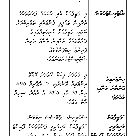
ޝޯޓްލިސްޓުކުރުން:
މި ވަޒީފާއަށް އެދި ހުށަހަޅާ ފަރާތްތަކުގެ
ތެރެއިން ތަޢުލީމީ ފެންވަރާއި ތަޖުރިބާއަށް
ބަލައި، ވަޒީފާއަށް ކުރިމަތިލާފައިވާ
ފަރާތްތަކުގެ ތެރެއިން އެންމެ މަތިން
ޕޮއިންޓު ލިބޭފަރާތްތައް
ޝޯޓްލިސްޓުކުރެވޭނެއެވެ.
މި މަޤާމަށް މީހަކު ހޮވުމަށް ބޭއްވޭ
އިންޓަރވިއު
އިންޓަވިއު އޮންނާނީ، 17 އެޕްރީލް 2026
އޮންނާނެ ތަނާއި،
އިން 20 މެއި 2026 އާ ދެމެދު، ސިވިލް
މުއްދަތު:
ކޯޓު ގައެވެ.
"ވަޒީފާއަށް
ސްކްރީނިންގ ޕްރޮސެސް ނިމުމުން
ކުރިމަތިލީ
"ވަޒީފާއަށް ކުރިމަތިލީ ފަރާތްތަކަށް ޕޮއިންޓު