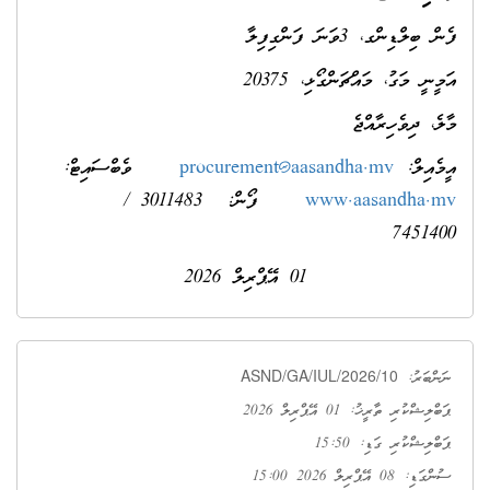
ފެން ބިލްޑިންގ، 3ވަނަ ފަންގިފިލާ
އަމީނީ މަގު، މައްޗަންގޯޅި، 20375
މާލެ، ދިވެހިރާއްޖެ
އީމެއިލް:
procurement@aasandha.mv
ވެބްސައިޓް:
www.aasandha.mv
ފޯން: 3011483 /
7451400
01 އޭޕްރިލް 2026
ASND/GA/IUL/2026/10
ނަންބަރު:
ޕަބްލިޝްކުރި ތާރީޚު: 01 އޭޕްރިލް 2026
ޕަބްލިޝްކުރި ގަޑި: 15:50
ސުންގަޑި: 08 އޭޕްރިލް 2026 15:00