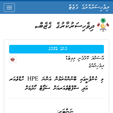
ދިވެހިސަރުކާރުގެ ގެޒެޓް
oggle
ation
ޢާންމު މަޢުލޫމާތު
އާސަންދަ ކޮމްޕެނީ ލިމިޓެޑް
ދިވެހިރާއްޖެ
މި ކުންފުނީގައި ބޭނުންކުރަމުން އަންނަ HPE ހާޑްވެއަރ
އަދި ސޮފްޓްވެއަރއަށް ސަޕޯޓް ހޯދުމަށް
ނަންބަރ: