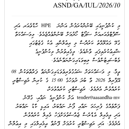
ASND/GA/IUL/2026/10
މި ކުންފުނީގައި ބޭނުންކުރަމުން އަންނަ HPE ހާޑްވެއަރ އަދި
ސޮފްޓްވެއަރއަށް ސަޕޯޓް ހޯދުމަށް ބޭނުންވެއްޖެއެވެ. މިމަސައްކަތާ
ގުޅޭ މައުލޫމާތު ކަރުދާސް މި އިޢުލާނާއި އެކު ގެޒެޓުގައި
ޝާއިޢުކުރެވިފައި ވާނެއެވެ. މީގެއިތުރުން މިކުންފުނީގެ
ވެބްސައިޓުންވެސް ލިބިވަޑައިގަންނަވާނެއެވެ.
ވީމާ، މި މަސައްކަތަށް ޝައުގުވެރިވެވަޑައިގަންނަވާ ފަރާތްތަކުން 08
އޭޕްރިލް 2026 ވާ ބުދަ ދުވަހުގެ 15:00 ގެ ކުރިން ރެޖިސްޓްރީ
ކުރެއްވުން އެދެމެވެ. ރެޖިސްޓްރީ ކުރެއްވުމަށް،
tender@aasandha.mv
އަށް ކުންފުނީގެ ނަމާއި، ގުޅޭނެ
ފަރާތެއްގެ ފުރިހަމަ ނަމާއި ފޯނު ނަމްބަރު، އައިޑީ ކާޑު ނަމްބަރު
އަދި އީމެއިލް އެޑްރެސް ޖެއްސެވުމަށްފަހު މެއިލް ކުރެއްވުން
އެދެމެވެ. އަދި ރަޖިސްޓްރީ ކުރުމަށް ފޮނުވާ އީމެއިލްގައި މި އިޢުލާން