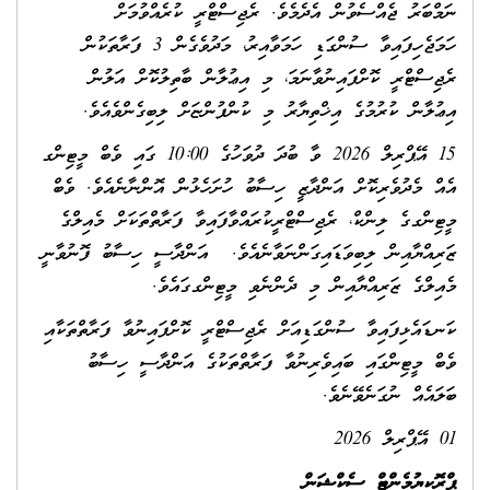
ނަމްބަރު ޖެއްސެވުން އެދެމެވެ. ރެޖިސްޓްރީ ކުރެއްވުމަށް
ހަމަޖެހިފައިވާ ސުންގަޑި ހަމަވާއިރު، މަދުވެގެން 3 ފަރާތަކުން
ރެޖިސްޓްރީ ކޮށްފައިނުވާނަމަ، މި އިޢުލާން ބާތިލުކޮށް އަލުން
އިޢުލާން ކުރުމުގެ އިޚްތިޔާރު މި ކުންފުންޏަށް ލިބިގެންވެއެވެ.
15 އޭޕްރިލް 2026 ވާ ބުދަ ދުވަހުގެ 10:00 ގައި ވެބް މީޓިންގ
އެއް މެދުވެރިކޮށް އަންދާޒީ ހިސާބު ހުށަހެޅުން އޮންނާނެއެވެ. ވެބް
މީޓިންގގެ ލިންކް، ރެޖިސްޓްރީކުރައްވާފައިވާ ފަރާތްތަކަށް މެއިލްގެ
ޒަރިއްޔާއިން ލިބިވަޑައިގަންނަވާނެއެވެ. އަންދާސީ ހިސާބު ފޮނުވާނީ
މެއިލްގެ ޒަރިއްޔާއިން މި ދެންނެވި މީޓިންގގައެވެ.
ކަނޑައެޅިފައިވާ ސުންގަޑިއަށް ރެޖިސްޓްރީ ކޮށްފައިނުވާ ފަރާތްތަކާއި
ވެބް މީޓިންގައި ބައިވެރިނުވާ ފަރާތްތަކުގެ އަންދާސީ ހިސާބު
ބަލައެއް ނުގަނެވޭނެވެ.
01 އޭޕްރިލް 2026
ޕްރޮކިޔުމެންޓް ސެކްޝަން