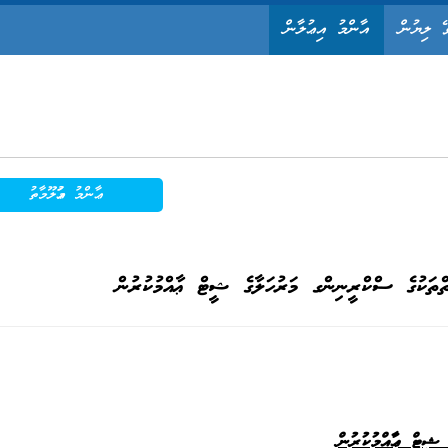
ޭ ލިޔުން
އާންމު އިޢުލާން
ޢާންމު މަޢުލޫމާތު
ތްތަކުގެ ސްކްރީނިންގ މަރުހަލާގެ ޝީޓް ޢާއްމުކުރުން
 ޝީޓް ޢާއްމުކުރުން