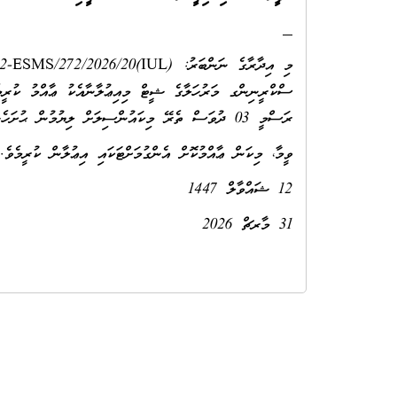
ސްކްރީނިންގ މަރުހަލާގެ ޝީޓް މިއިޢުލާނާއެކު ޢާއްމު ކުރީމ
ރަސްމީ 03 ދުވަސް ތެރޭ މިކައުންސިލަށް ލިޔުމުން ޙުށަހެޅުމަށް ދަންނަވަމެވެ.
ވީމާ، މިކަން ޢާއްމުކޮށް އެންގުމަށްޓަކައި އިޢުލާން ކުރީމެވެ.
12 ޝައްވާލް 1447
31 މާރޗް 2026