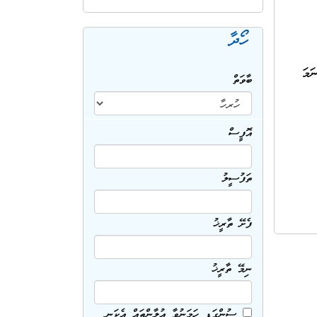
ހޯދާ
ަމަ
ބާވަތް
އޮފީސް
ތަފުސީލު
ފެށޭ ތާރީޚު
ނިމޭ ތާރީޚު
ސުންގަޑި ހަމަނުވާ އިޢުލާންތައް އެކަނި