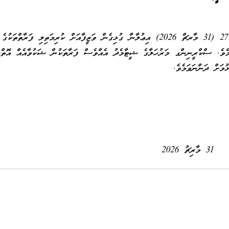
މި އިދާރާގެ ނަންބަރު: (IUL)272-ESMS/272/2026/20 (31 މާރޗް 2026) އިޢުލާނާ ގުޅިގެން ވަޒީފާއަށް ކުރިމަތިލި ފަރާތްތަކުގެ
ެވެ. ސްކްރީނިންގ މަރުހަލާގެ ޝީޓާމެދު އެއްވެސް ފަރާތަކުން ޝަކުވާއެއް އޮތްނ
31 މާރިޗު 2026