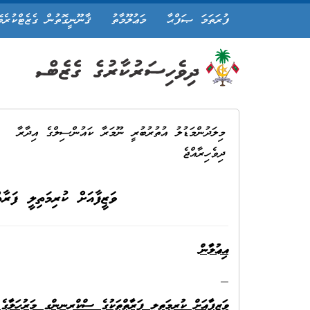
ފުރަތަމަ ޞަފްޙާ
މަޢުލޫމާތު
ޤާނޫނީގޮތުން ގެޒެޓްކުރެވ
މިލަދުންމަޑުލު އުތުރުބުރީ ނޫމަރާ ކައުންސިލްގެ އިދާރާ
ދިވެހިރާއްޖެ
ވަޒީފާއަށް ކުރިމަތިލީ ފަރާ
އިޢުލާން
ވަޒީފާއަށް ކުރިމަތިލީ ފަރާތްތަކުގެ ސްކްރީނިންގ މަރުހަލާގެ