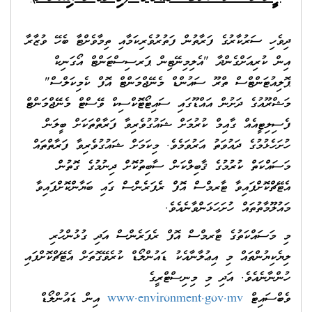
ދިވެހި ސަރުކާރުގެ ފަރާތުން ފަތުރުވެރިކަމާއި ތިމާވެށްޓާ ބެހޭ ވުޒާރާ
އިން ކުރިއަށްގެންދާ "އެލިމިނޭޓިން ޕަރސިސްޓަންޓް އޯގަނިކް
ޕޮލިއުޓަންޓްސް ތްރޫ ސައުންޑް މެނޭޖްމަންޓް އޮފް ކެމިކަލްސް"
މަޝްރޫއުގެ ދަށުން އައްޑޫގައި ސައިޓޯޓޮކްސިކް ވޭސްޓް މެނޭޖްމަންޓް
ފެސިލިޓީއެއް ގާއިމް ކުރުމަށް ޝައުގުވެރިވާ ފަރާތްތަކަށް ބީލަން
ހުށަހެޅުމުގެ ދައުވަތު އަރުވަމެވެ. މިކަމަށް ޝައުގުވެރިވާ ފަރާތްތައް
މަސައްކަތް ކުރުމުގެ ޤާބިލްކަން ސާބިތުކޮށް ދިނުމުގެ ގޮތުން
އެޓޭޗްކޮށްފައިވާ ޓާރމްސް އޮފް ރެފަރެންސް ގައި ބަޔާންކޮށްފައިވާ
މައުލޫމާތުތައް ހުށަހަޅަންވާނެއެވެ.
މި މަސައްކަތުގެ ޓާރމްސް އޮފް ރެފަރެންސް އަދި ގުޅުންހުރި
ލިޔެކިޔުންތައް މި އިޢުލާނާއެކު ޑައުންލޯޑް ކުރެވޭގޮތަށް އެޓޭޗްކޮށްފައި
ހުންނާނެއެވެ. އަދި މި މިނިސްޓްރީގެ
ވެބްސައިޓް
www.environment.gov.mv
އިން ޑައުންލޯޑް