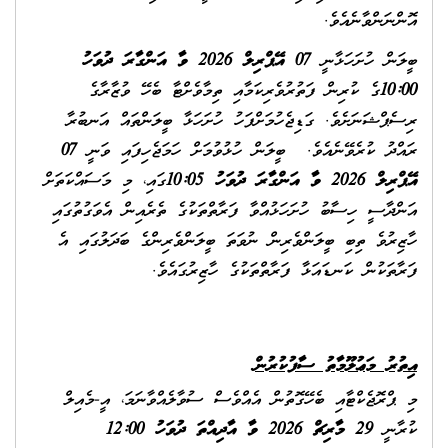
އޮންނަންވާނެއެވެ.
ބީލަން ހުށަހަޅާނީ
07 އޭޕްރިލް 2026 ވާ އަންގާރަ ދުވަހު
10:00
ގެ ކުރިން ފަތުރުވެރިކަމާއި ތިމާވެށްޓާ ބެހޭ ވުޒާރާގެ
ރިސެޕްޝަނަށެވެ. ގަޑިޖެހުމަށްފަހު ހުށަހަޅާ ބީލަންތައް އަނބުރާ
ރައްދު ކުރެވޭނެއެވެ. ބީލަން ހުޅުވުމަށް ހަމަޖެހިފައި ވަނީ
07
އޭޕްރިލް 2026 ވާ އަންގާރަ ދުވަހު
10:05
ގައި، މި މަސައްކަތަށް
އަންދާސީ ހިސާބު ހުށަހަޅުއްވާ ފަރާތްތަކުގެ ތެރެއިން އެވަގުތުގައި
ހާޒިރުވެ ތިބި ބީލަންވެރިން ނުވަތަ ބީލަންވެރިންގެ ބަދަލުގައި އެ
ފަރާތަކުން ކަނޑައަޅާ ފަރާތްތަކުގެ ހާޒިރުގައެވެ.
އިތުރު މަޢުލޫމާތު ސާފުކުރުން
މި ޕްރޮޖެކްޓާއި ބެހޭގޮތުން އެއްވެސް ސުވާލެއްވާނަމަ، އީ-މެއިލް
ކުރާނީ
29 މާރިޗް 2026 ވާ އާދިއްތަ ދުވަހު 12:00