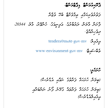
ޕްރޮކިއުމަންޓް ޑިޕާޓްމަންޓް،
ފަތުރުވެރިކަމާއި ތިމާވެށްޓާ ބެހޭ ވުޒާރާ
ފާށަނާ މާލަން، ދަރުބާރުގެ، އަމީނީމަގު، ހެންވޭރު، މާލެ، 20344،
ދިވެހިރާއްޖެ.
އީމެއިލް:
tenders@mote.gov.mv
ވެބްސައިޓް:
www.environment.gov.mv
ހުށަހެޅީ؛
(ބީލަން ހުށަހަޅާ ފަރާތުގެ ނަމާއި އެޑްރެސް)
(ބީލަން ހުށަހަޅާ ފަރާތައް ގުޅޭނެ ފޯނު ނަންބަރާއި
އީމެއިލްއެޑްރެސް)