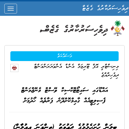
ދިވެހިސަރުކާރުގެ ގެޒެޓް
oggle
ation
މަސައްކަތް
މިނިސްޓްރީ އޮފް ޓޫރިޒަމް އެންޑް އެންވަޔަރަންމަންޓް
ދިވެހިރާއްޖެ
އައްޑޫގައި ސައިޓޯޓޮކްސިކް ވޭސްޓް މެނޭޖްމަންޓް
ފެސިލިޓީއެއް ގާއިމްކޮށްދޭނެ ފަރާތެއް ހޯދުމަށް
ބީލަން ހުށަހެޅުމުގެ ދަޢުވަތު (ތިންވަނަ އިއުލާން)