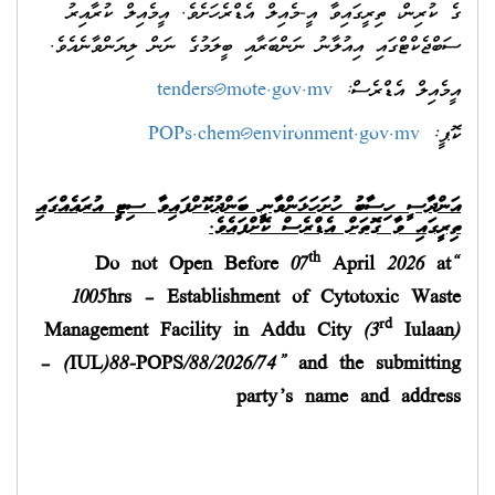
ގެ ކުރިން، ތިރީގައިވާ އީ-މެއިލް އެޑްރެހަށެވެ. އީމެއިލް ކުރާއިރު
ސަބްޖެކްޓްގައި އިއުލާނު ނަންބަރާއި ބީލަމުގެ ނަން ލިޔަންވާނެއެވެ.
އީމެއިލް އެޑްރެސް:
tenders@mote.gov.mv
ކޮޕީ:
POPs.chem@environment.gov.mv
އަންދާސީ ހިސާބު ހުށަހަޅަންވާނީ ބަންދުކޮށްފައިވާ ސިޓީ އުރައެއްގައި
ތިރީގައި ވާ ގޮތަށް އެޑްރެސް ކޮށްފައެވެ.
th
0
7
April 2026
at
“Do not Open Before
100
5
hrs – Establishment of Cytotoxic Waste
rd
Management Facility in Addu City (3
Iulaan)
– (IUL)88-POPS/88/2026/74” and the submitting
party’s name and address