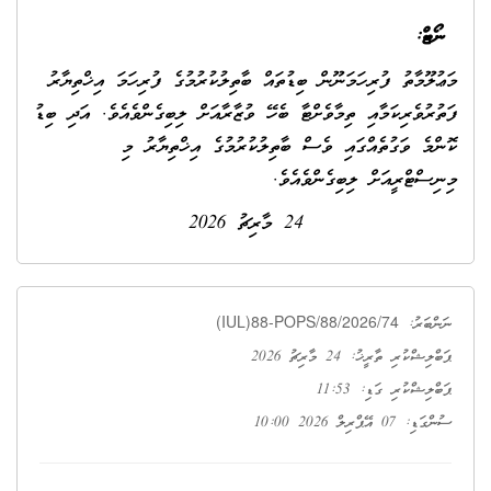
ނޯޓް:
މަޢުލޫމާތު ފުރިހަމަނޫން ބިޑުތައް ބާތިލުކުރުމުގެ ފުރިހަމަ އިޚްތިޔާރު
ފަތުރުވެރިކަމާއި ތިމާވެށްޓާ ބެހޭ ވުޒާރާއަށް ލިބިގެންވެއެވެ. އަދި ބިޑު
ކޮންމެ ވަގުތެއްގައި ވެސް ބާތިލުކުރުމުގެ އިޚްތިޔާރު މި
މިނިސްޓްރީއަށް ލިބިގެންވެއެވެ.
24 މާރިޗު 2026
(IUL)88-POPS/88/2026/74
ނަންބަރު:
ޕަބްލިޝްކުރި ތާރީޚު: 24 މާރިޗު 2026
ޕަބްލިޝްކުރި ގަޑި: 11:53
ސުންގަޑި: 07 އޭޕްރިލް 2026 10:00