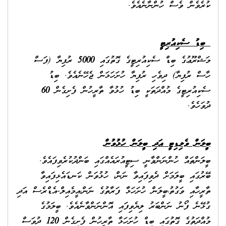
ކުރެވެން ވެސް ހުންނާނެއެވެ.
ބިޑު ސެކިއުރިޓީ
މަޝްރޫޢުގެ ބިޑް ސެކިއުރިޓީގެ ގޮތުގައި
5000
ރުފިޔާ (ފަސް
ހާސް ރުފިޔާ) ދިވެހި ރުފިޔާ ހުށަހަޅަން ޖެހޭނެއެވެ. ބިޑު
ސެކިއުރިޓީގެ މުއްދަތަކީ ބިޑު ހުޅުވާ ތާރީހުން ފެށިގެން
60
ދުވަހެވެ.
ބީލަން ވެލިޑިޓީ އަދި ބީލަން ހުޅުވުން
ބީލަންތައް ހުންނަންވާނީ ސިޓީއުރައެއްގައި ބަންދުކުރެވިފައެވެ.
ބޭރުގައި ބީލަމަށް ދެވިފައިވާ ނަން، ހުޅުވަން ކަނޑައެޅިފައިވާ
ތާރީހާއި ވަގުތު،ބީލަން ހުށަހަޅާ ފަރާތުގެ ނަން،އީމެއިލް-އެޑްރެސް އަދި
ގުޅޭނެ ފޯނު ނަންބަރު ލިޔެވިފައި އޮންނަންވާނެއެވެ. ބީލަމުގެ
މުއްދަތުގެ ގޮތުގައި ބިޑް ހުށަހަޅާ ތާރީހުން ފެށިގެން
120
ދުވަސް