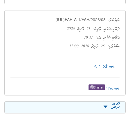
(IUL)FAH-A-1/FAH/2026/08
ނަންބަރު:
ޕަބްލިޝްކުރި ތާރީޚު: 21 މާރިޗު 2026
ޕަބްލިޝްކުރި ގަޑި: 10:11
ސުންގަޑި: 25 މާރިޗު 2026 12:00
A2 Sheet
-
Tweet
Share
ހޯދާ