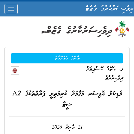
ދިވެހިސަރުކާރުގެ ގެޒެޓް
oggle
ation
ޢާންމު މަޢުލޫމާތު
ފ. އަތޮޅު ހޮސްޕިޓަލް
ދިވެހިރާއްޖެ
މެޑިކަލް އޮފިސަރ މަޤާމަށް ކުރިމަތިލީ ފަރާތްތަކުގެ A2
ޝީޓް
21 މާރިޗު 2026