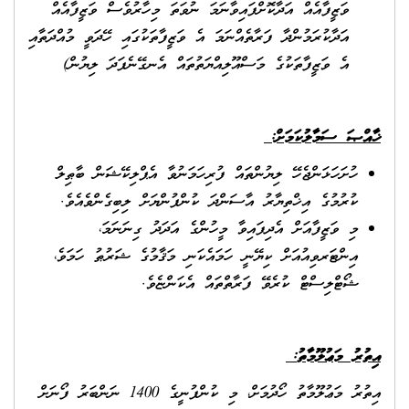
ވަޒީފާއެއް އަދާކޮށްފައިވާނަމަ ނުވަތަ މިހާރުވެސް ވަޒީފާއެއް
އަދާކުރަމުންދާ ފަރާތެއްނަމަ އެ ވަޒީފާތަކުގައި ހޭދަވީ މުއްދަތާއި
އެ ވަޒީފާތަކުގެ މަސްއޫލިއްޔަތުތައް އެނގޭނެފަދަ ލިޔުން)
ޚާއްޞަ ސަމާލުކަމަށް:
ހުށަހަޅަންޖެހޭ ލިޔުންތައް ފުރިހަމަނުވާ އެޕްލިކޭޝަން ބާޠިލް
ކުރުމުގެ އިޚްތިޔާރު އާސަންދަ ކުންފުންޔަށް ލިބިގެންވެއެވެ.
މި ވަޒީފާއަށް އެދިފައިވާ މީހުންގެ އަދަދު ގިނަނަމަ،
އިންޓަރވިއުއަށް ކިޔޭނީ ހަމައެކަނި މަޤާމުގެ ޝަރުޠު ހަމަވެ،
ޝޯޓްލިސްޓް ކުރެވޭ ފަރާތްތައް އެކަންޏެވެ.
އިތުރު މަޢުލޫމާތު
:
އިތުރު މަޢުލޫމާތު ހޯދުމަށް، މި ކުންފުނީގެ 1400 ނަންބަރު ފޯނަށް