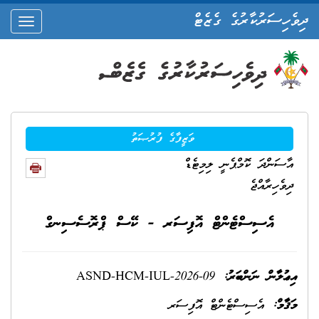
ދިވެހިސަރުކާރުގެ ގެޒެޓް
oggle
ation
ވަޒީފާގެ ފުރުޞަތު
އާސަންދަ ކޮމްޕެނީ ލިމިޓެޑް
ދިވެހިރާއްޖެ
އެސިސްޓެންޓް އޮފިސަރ - ކޭސް ޕްރޮސެސިނގް
އިޢުލާން ނަންބަރު:
ASND-HCM-IUL-2026-09
މަޤާމް:
އެސިސްޓެންޓް އޮފިސަރ