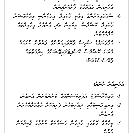
އެހެނިހެން މަޢުލޫމާތު ފޯރުކޮށްދިނުން.
ސުޕަވައިޒަރުންގެ ޑިއުޓީ މޯބައިލް، އިމަޖެންސީ އިވެކުއޭޝަން
މޯބައިލް، ކޭޝްލެސް، ޓިކެޓިން، އަދި އެންއާރު އީމެއިލްތައް
ބެލެހެއްޓުން.
އެމްޕަނަލްޑް ސާވިސް ޕްރޮވައިޑަރުންގެ ފަރާތުން ހުށައަޅާ
މެރަނަ ކޭޝްލެސް ހޮސްޕިޓަލައިޒޭޝަންގެ ހިދުމަތްތައް
ޕްރޮސެސްކުރުން.
އެހެނިހެން ހުނަރު
:
މައިކްރޯސޮފްޓް އެޕްލިކޭޝަންތައް ބޭނުންކުރަން އެނގުން.
އިނގިރޭސިބަހާއި، ދިވެހިބަހުން ފަރިތަކޮށް މުޢާމަލާތްކުރަން
އެނގުން.
ޓީމެއްގެ ގޮތުގައި ގުޅިގެން މަސައްކަތް ކުރުމުގެ ޤާބިލްކަން
ހުރުން.