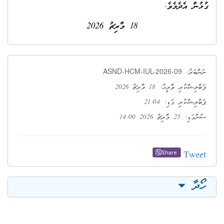
ގުޅުން އެދެމެވެ.
18 މާރިޗު 2026
ASND-HCM-IUL-2026-09
ނަންބަރު:
ޕަބްލިޝްކުރި ތާރީޚު: 18 މާރިޗު 2026
ޕަބްލިޝްކުރި ގަޑި: 21:04
ސުންގަޑި: 25 މާރިޗު 2026 14:00
Tweet
Share
ހޯދާ