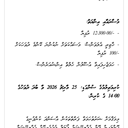
މުސާރައާއި އިނާޔަތް:
- -/12،300.00 ރުފިޔާ
- ޚާޒިރީ އެލަވަންސް: މަސައްކަތަށް ނުކުންނަ ކޮންމެ ދުވަހަކަށް
-/100 ރުފިޔާ
- ހަމަޖެހިފައިވާ އުސޫލުން ހެލްތް އިންޝުއަރެންސް.
ކުރިމަތިލުމުގެ ސުންގަޑި: 25 މާރިޗު 2026 ވާ ބުދަ ދުވަހުގެ
14:00 ގެ ކުރިން.
މިމަޤާމަށް ޝަރުތުހަމަވާ ފަރާތްތަކުން އާސަންދަ ކުންފުނީގެ
އޮންލައިން ޖޮބް އެޕްލިކޭޝަން ޕޯޓަލް މެދުވެރިކޮށް އެޕްލިކޭޝަން