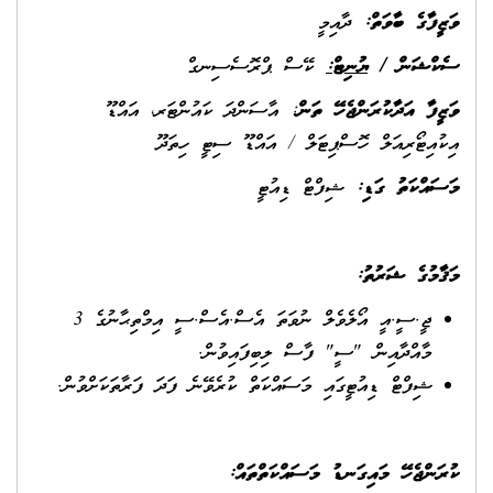
ވަޒީފާގެ ބާވަތް:
ދާއިމީ
ސެކްޝަން /
ޔުނިޓް:
ކޭސް ޕްރޮސެސިނގް
ވަޒީފާ އަދާކުރަންޖެހޭ ތަން
: އާސަންދަ ކައުންޓަރ، އައްޑޫ
އިކުއިޓޯރިއަލް ހޮސްޕިޓަލް / އައްޑޫ ސިޓީ ހިތަދޫ
މަސައްކަތު ގަޑި
:
ޝިފްޓް ޑިއުޓީ
މަޤާމުގެ ޝަރުތު
:
ޖީ.ސީ.އީ އޯލެވެލް ނުވަތަ އެސް.އެސް.ސީ އިމްތިޙާނުގެ 3
މާއްދާއިން "ސީ" ފާސް ލިބިފައިވުން.
ޝިފްޓް ޑިއުޓީގައި މަސައްކަތް ކުރެވޭނެ ފަދަ ފަރާތަކަށްވުން.
ކުރަންޖެހޭ މައިގަނޑު މަސައްކަތްތައް
: