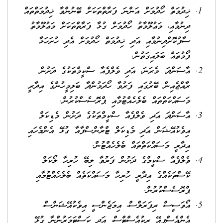
ޚިދުމަތް ހޯދުމަށް އަންނަ ފަރާތްތަކަށް ބޭނުންވާ ޚިދުމަތްތައް
ދިނުމާއި، މަޢުލޫމާތު ހޯދުމަށް ގުޅާ ފަރާތްތަކަށް މަޢުލޫމާތު
ސާފުކޮށްދިނުމާއި އަދި ޚިދުމަތް ހޯދުމަށް އެދި ހުށަހަޅާ
ފޯމުތައް ބަލައިގަތުން.
އާސަންދަ، މެރަނަ، އަދި ވެލްފެއާ ސްކީމްތަކުގެ ދަށުން
ރާއްޖެއިން ބޭރުގައި ފަރުވާ ހޯދަމުންދާ ބަލިމީހުންގެ އިދާރީ
މަސައްކަތްތައް ބެލެހެއްޓުމާއި ޕްރޮސެސްކުރުން.
އާސަންދަ އަދި ވެލްފެއާ ސްކީމްތަކުގެ ދަށުން މެޑިކަލް
އިވެކުއޭޝަން އަދި މެޑިކަލް ޓްރާންސްފާއާ ގުޅޭ އެންމެހައި
އިދާރީ މަސައްކަތްތައް ބެލެހެއްޓުން.
ވެލްފެއާ ސްކީމްގެ ދަށުން ފަރުވާ ލިބޭ ހުރިހާ ލޯކަލް
ކޭސްތަކެއްގެ އިދާރީ ހުރިހާ މަސައްކަތެއް ބެލެހެއްޓުމާއި
ޕްރޮސެސްކުރުން.
އޯވަސީސް ރިފަރަލްސް، އިމަޖެންސީ އިވެކުއޭޝަންސް،
އެންއެސްޕީއޭ ރިކުއެސްޓްސް، އަދި ކަސްޓަމަރުންނާ ގުޅޭ