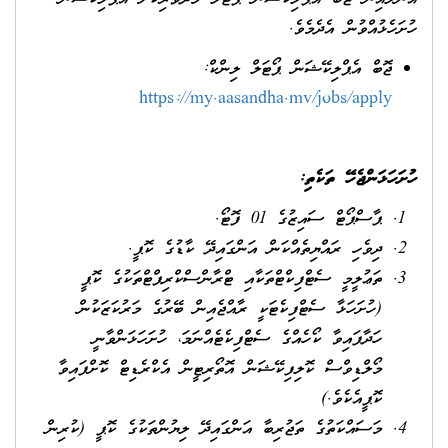
ހުށަހެޅުއްވުން އެދެމެވެ.
ޖޮބް އެޕްލިކޭޝަން ޕޯޓަލް ލިންކް:
https://my.aasandha.mv/jobs/apply
ހުށަހަޅަންޖެހޭ ތަކެތި:
ޕާސްޕޯޓް ސައިޒުގެ 01 ފޮޓޯ.
ދިވެހި ރައްޔިތެއްކަން އަންގައިދޭ ކާޑުގެ ކޮޕީ.
ތަޢުލީމީ ސެޓްފިކްޓްތަކާއި ޓްރާންސްކްރިޕްޓްތަކުގެ ކޮޕީ
(ހުށަހަޅާ ސެޓްފިކެޓަކީ ރާއްޖެއިން ބޭރުގެ މަރުކަޒަކުން
ހަދާފައިވާ ކޯހެއްގެ ސެޓްފިކެޓެއްނަމަ، ހުށަހަޅަންވާނީ
މޯލްޑިވްސް ކޮލިފިކޭޝަން އޮތޯރިޓީން އެކްރެޑިޓް ކޮށްފައިވާ
ކޮޕީއެކެވެ.)
މަސައްކަތުގެ ތަޖުރިބާ އަންގައިދޭ ލިޔުންތަކުގެ ކޮޕީ (ކުރިން