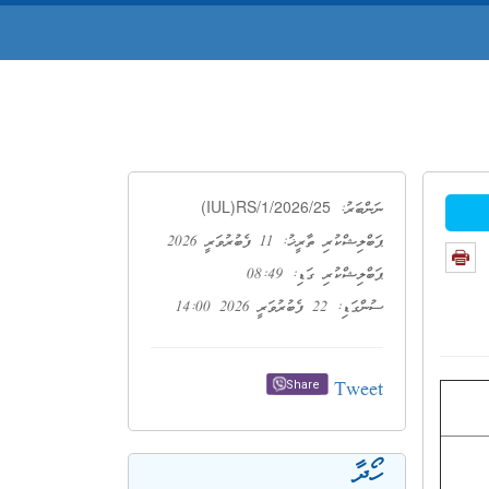
(IUL)RS/1/2026/25
ނަންބަރު:
ޕަބްލިޝްކުރި ތާރީޚު: 11 ފެބުރުވަރީ 2026
ޕަބްލިޝްކުރި ގަޑި: 08:49
ސުންގަޑި: 22 ފެބުރުވަރީ 2026 14:00
Tweet
Share
ހޯދާ