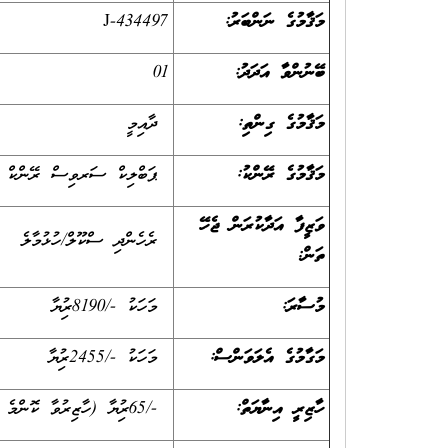
މަޤާމުގެ ނަންބަރު:
J-434497
ބޭނުންވާ އަދަދު:
01
މަޤާމުގެ ގިންތި:
ދާއިމީ
މަޤާމުގެ ރޭންކު:
ޕަބްލިކް ސަރވިސް ރޭންކް R4 (ސްޓެޕް 1)
ވަޒީފާ އަދާކުރަން ޖެހޭ
ރެހެންދި ސްކޫލް/ހުޅުމާލެ
ތަން:
މުސާރަ:
މަހަކު -/8190ރުފިޔާ
މަގާމުގެ އެލަވަންސް:
މަހަކު -/2455ރުފިޔާ
ހާޒިރީ އިނާޔަތް:
-/65ރުފިޔާ (ހާޒިރުވާ ކޮންމެ ދުވަހަކަށް)