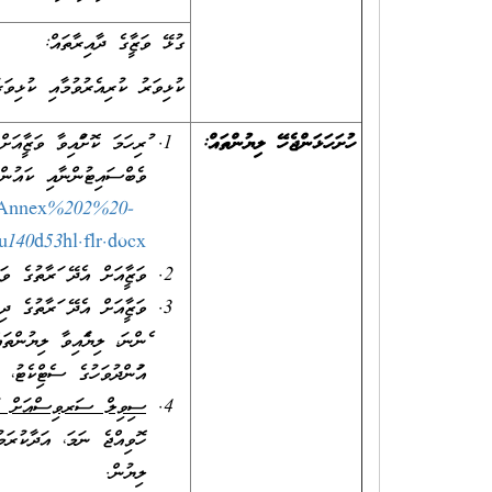
ގުޅޭ ވަޒީފާގެ ދާއިރާތައް:
ކުޅިވަރު ކުރިއެރުވުމާއި ކުޅިވަ
ހުށަހަޅަންޖެހޭ ލިޔުންތައް:
ފުރިހަމަ ކޮށްފައިވާ ވަޒީ
ވެބްސައިޓުންނާއި ކައުން
4/Annex%202%20-
140d53hl.flr.docx
ވަޒީފާއަށް އެދޭ ފަރާތުގެ
ވަޒީފާއަށް އެދޭ ފަރާތުގެ 
ފެންނަ، ލިޔެފައިވާ ލިޔުން
އުފަންދުވަހުގެ ސެޓްފިކެޓ
ސިވިލް ސަރވިސްއަށް / ސަ
ހޮވިއްޖެ ނަމަ، އަދާކުރަމުނ
ލިޔުން.