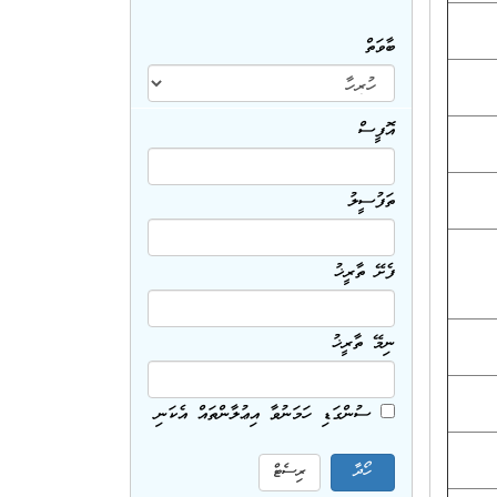
ބާވަތް
އޮފީސް
ތަފުސީލު
ފެށޭ ތާރީޚު
ނިމޭ ތާރީޚު
ސުންގަޑި ހަމަނުވާ އިޢުލާންތައް އެކަނި