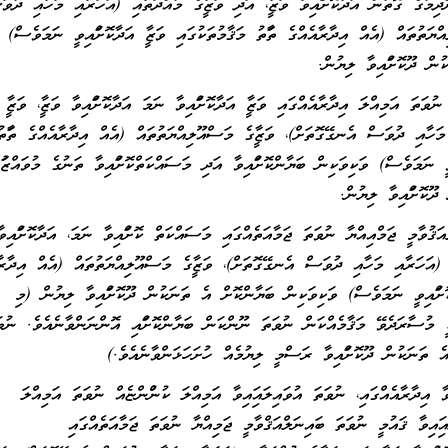
ދިމުގެ ގޮތުން އަދާކޮށްފައިވާ ވަޒީފާ، އަދި ވަޒީފާގެ މުއްދަތާއި (އަހަރާއި މަހާއި ދުވަ
ްޔަތުތައް (އެއް އިދާރާއެއްގެ ތަފާތު މަޤާމުތަކުގައި ވަޒީފާ އަދާކޮށްފައިވީ ނަމަވެސް)
ުން ދޫކޮށްފައިވާ ލިޔުން.
 އަމިއްލަ އިދާރާއެއްގައި ވަޒީފާ އަދާކޮށްފައިވާ ނަމަ އަދާކޮށްފައިވާ ވަޒީފާ، ވަޒީފާ
ަހާއި ދުވަސް އެނގޭގޮތަށް)، ވަޒީފާގެ މަސްއޫލިއްޔަތުތައް (އެއް އިދާރާއެއްގެ ތަފާތު
ިވީ ނަމަވެސް) ވަކިވަކިން ބަޔާންކޮށްފައިވާ އަދި މަސައްކަތްކޮށްފައިވާ ތަނުގެ މުވައްޒަފު
ދޫކޮށްފައިވާ ލިޔުން.
ާމީ ޖަމްއިއްޔާ ނުވަތަ ޖަމާއަތެއްގައި މަސައްކަތް ކޮށްފައިވާ ނަމަ، އަދާކޮށްފައިވާ ވ
ި (އަހަރާއި މަހާއި ދުވަސް އެނގޭގޮތަށް)، ވަޒީފާގެ މަސްއޫލިއްޔަތުތައް (އެއް އިދާރާ
ާކޮށްފައިވީ ނަމަވެސް) ވަކިވަކިން ބަޔާންކޮށް އެ ތަނަކުން ދޫކޮށްފައިވާ ލިޔުން (މި
ަކީ މުސާރަދެވޭ މަޤާމެއްކަން ނުވަތަ ނޫންކަން ބަޔާންކޮށްފައި އޮންނަންވާނެއެވެ. ނުވަ
ެ ތަނަކުން ދޫކޮށްފައިވާ ރަސްމީ ލިޔުމެއް ހުށަހަޅަންވާނެއެވެ.)
 އިދާރާއެއްގައި، ނުވަތަ އުވައިލައިފައިވާ އަމިއްލަ ކުންފުންޏެއް ނުވަތަ އަމިއްލަ
އިފައިވާ ޤައުމީ ނުވަތަ ބައިނަލްއަޤްވާމީ ޖަމިއްޔާ ނުވަތަ ޖަމާއަތެއްގައި