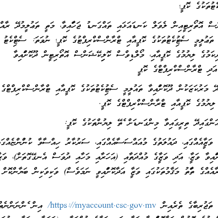
ެޓުތަކުގެ ކޮޕީ؛
 އޮތޯރިޓީއިން ލެވަލް ކަނޑައަޅައި ތައްގަނޑު ޖަހާފައިވާ، މަތީ ތަޢުލީމުދޭ ރާއްޖ
ާ ތަޢުލީމީ ސެޓުފިކެޓުތަކުގެ ކޮޕީއާއި ޓްރާންސްކްރިޕްޓުގެ ކޮޕީ؛ ނުވަތަ: ސެޓްފިކެޓު 
ރިކަމުގެ ލިޔުމުގެ ކޮޕީއާއި، މޯލްޑިވްސް ކޮލިފިކޭޝަންސް އޮތޯރިޓީން ދޫކޮށްފައިވާ
ަދި ޓްރާންސްކްރިޕްޓްގެ ކޮޕީ
ަރުކަޒަކުން ދޫކޮށްފައިވާ ތައުލީމީ ސެޓުފިކެޓުތަކުގެ ކޮޕީއާއި ޓްރާންސްކްރިޕްޓްގެ 
 ލިޔުމުގެ ކޮޕީއާއި ޓްރާންސްކްރިޕްޓްގެ ކޮޕީ.
ންގައިދޭ ތިރީގައިވާ މިންގަނޑަށް ފެތޭ ލިޔުންތަކުގެ ކޮޕީ:
ެއްގައި، ދައުލަތުގެ މުއައްސަސާއެއްގައި، ސަރުކާރު ހިއްސާވާ ކުންފުންޏެއްގައ
ށްފައިވާ ވަޒީފާ، އަދި ވަޒީފާގެ މުއްދަތާއި (އަހަރާއި މަހާއި ދުވަސް އެނގޭގޮތަށް)، ވަޒީފ
އެއްގެ ތަފާތު މަޤާމުތަކުގައި ވަޒީފާ އަދާކޮށްފައިވީ ނަމަވެސް) ވަކިވަކިން ބަޔާންކޮށް 
ޖުރިބާގެ ތެރެއިން
https://myaccount.csc.gov.mv/
އިން ފެންނަންނެތް