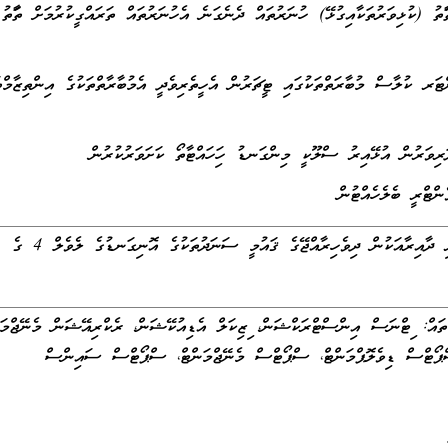
ާތު (ކުޅިވަރުތަކާއިގުޅޭ) ހުނަރުތައް ދެނެގަނެ އެހުނަރުތައް ތަރައްގީކުރުމަށް ތަފާތު
 ކުލާސް މުބާރަތްތަކުގައި ޓީޗަރުން އެހީތެރިވެދީ އެމުބާރާތްތަކުގެ އިންތިޒާމްތ
ރިވަރުން އުޅޭއިރު ސްލޫކީ މިންގަނޑު ހިފަހައްޓާތޯ ކަށަވަރުކުރުން
ޓްރީ ބެލެހެއްޓުން
މަޤާމުގެ މަސައްކަތާ ގުޅުންހުރި ދާއިރާއަކުން ދިވެހިރާއްޖޭގެ ޤައުމީ ސަނަދުތަކުގެ އޮނިގަނޑުގެ ލެވެލް 4 ގެ
ައް: ފިޓްނަސް އިންސްޓްރަކްޝަން، ފިޒިކަލް އެޑިއުކޭޝަން، ރެކްރިއޭޝަން މެނޭޖްމަނ
ޕޯޓްސް ޑިވެލޮޕްމަންޓް، ސްޕޯޓްސް މެނޭޖްމަންޓް، ސްޕޯޓްސް ސައިންސް