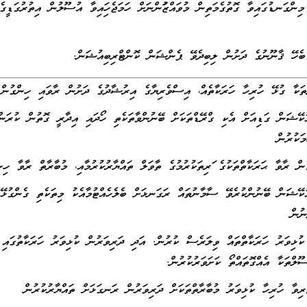
ިންގަނޑުގައިވާ ގޮތުގެމަތިން މުވައްޒަފުންނަށް ހަމަޖެހިފައިވާ އުސޫލުން އިތުރުގަޑީގެ
ބެހޭ ޤާނޫނުގެ ދަށުން ލިބިދެވޭ ޕެންޝަން ކޮންޓްރިބިއުޝަން.
ަކާ ގުޅޭ ހުރިހާ ހަރަކާތެއް، އިސްވެރިޔާގެ އިރުޝާދުގެ ދަށުން ރާވައި ހިންގުން.
ުކޭޝަން ގަޑިއަށް އެކި ގްރޭޑްތަކަށް ބޭނުންވާތަކެތި ހޯދައި އިދާރީ ގޮތުން ކުރަން
ަކުރުން
ން ރާވާ ޙަރަކާތްތަކުގެ ފަރިތަކުރުމުގެ ތާވަލް ތައްޔާރުކުރުމާއި، މުބާރާތް ރާވާ ހިނ
އުކޭޝަން ބޭނުންކުރެވޭ ސާމާނުތައް ރަގަނޅަށް ބެލެހެއްޓުމާއެކު މިތަކެތި ގެންގުޅޭ
ނުން
ޅިވަރު ހަރަކާތްތައް ވިލަރެސް ކުރުން. އަދި ދަރިވަރުން ކުޅިވަރު ހަރަކާތުގައި
ލްތަކާ އެއްގޮތައްތޯ ކަށަވަރުކުރުން.
ިވާ ހުރިހާ ކުޅިވަރު މުބާރާތްތަކަށް ދަރިވަރުން ރަނގަޅަށް ތައްޔާރުކުރުން