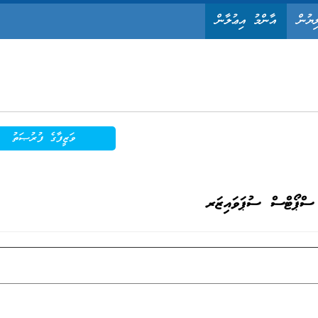
ިޔުން
އާންމު އިޢުލާން
ވަޒީފާގެ ފުރުޞަތު
ސްޕޯޓްސް ސުޕަވައިޒަރ