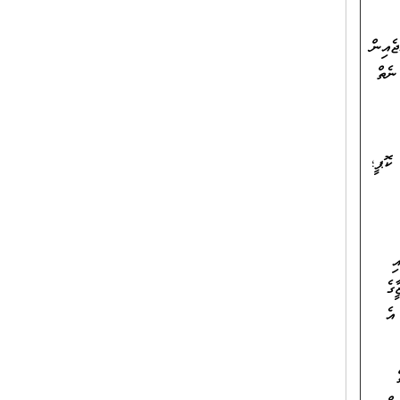
ެއިން
ނެތް
ކޮޕީ؛
ި
ާގެ
އެ