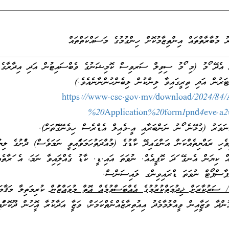
ރު މުބާރާތްތައް އިންތިޒާމުކޮށް ހިންގުމުގެ މަސައްކަތްތައް
ފާއަށް އެދޭ ފޯމު (މި ފޯމު ސިވިލް ސަރވިސް ކޮމިޝަނުގެ ވެބްސައިޓުން އަދި އިދާރާގެ
ޓަރުން އަދި ތިރީގައިވާ ލިންކުން ލިބެންހުންނާނެއެވެ.)
https://www.csc.gov.mv/download/2024/8
%20Application%20form1pnd4eve.a2u
 ވަނަވަރު (ގުޅޭނެ ފޯނު ނަންބަރާއި އީ-މެއިލް އެޑްރެސް ހިމެނޭގޮތަށް).
ދިވެހި ރައްޔިތެއްކަން އަންގައިދޭ ކާޑުގެ (މުއްދަތުހަމަވެފައިވީ ނަމަވެސް) ދެފުށުގެ ލިޔ
ތައް ކިޔަން އެނގޭ ފަދަ ކޮޕީއެއް. ނުވަތަ އައި.ޑީ. ކާޑު ގެއްލިފައިވާ ނަމަ، އެ ފަރާތެއ
ު، ޕާސްޕޯޓް ނުވަތަ ޑްރައިވިންގ ލައިސަންސް.
ރުކާރަށް ޚިދުމަތްކުރުމުގެ އެއްބަސްވުމެއް އޮތް މުވައްޒަފުން
ކުރިމަތިލާ މަޤާމަ
ްދާ ވަޒީފާއިން ވީއްލުމާމެދު އިއުތިރާޒެއްނެތްކަމަށް، ވަޒީފާ އަދާކުރާ އޮފީހުން ދޫކޮށްފައ