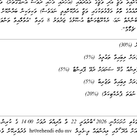
ޮށްފައިވާ ވަޒީފާ އަދި ވަޒީފާގެ މުއްދަތާއި (އަހަރާއި މަހާއި ދުވަސް އެނގޭގޮތަށް)، ވަޒީ
އެއްގެ ތަފާތު މަޤާމުތަކުގައި ވަޒީފާ އަދާކޮށްފައިވީ ނަމަވެސް) ވަކިވަކިން ބަޔާންކޮށް 
އޮފީހަކުން ދޫކޮށްފައިވާ ލިޔުން ލިބެންނެތް ނަމަ، ރެކްރޫޓްމަންޓް އުޞޫލުގެ ޖަދުވަލު 8 ގައިވާ "އުވާލާފައި
ެކްފޯމް".
(%30)
ް ލިބިފައިވާ ތަޢުލީމު (%5)
ލިންއާ ގުޅޭ ސަނަދަށް ދެވޭ ޕޮއިންޓް (%5)
ް ލިބިފައިވާ ތަޖުރިބާ (%5)
ވަތަ ޕްރެކްޓިކަލް) (%20)
މަޤާމަށް އެދި ހުށަހަޅަންޖެހޭ ތަކެތި ހުށަހަޅާނީ 2026 ފެބްރުވަރީ 22 ވާ އާދިއްތަ ދުވަހު 14:00 ގެ ކުރިން،
އަށް އެދޭ ފޯމާއި ލިޔުންތައް އީ-މެއިލް
hr@rehendi.edu.mv
މެދުވެރިކޮށް ވެ