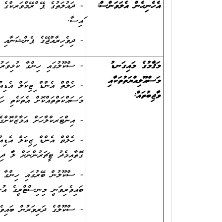
އެހެނިހެން އެލަވަންސް
:
- ދައުލަތުގެ ޕޭ ފްރޭމްވަރކްގެ މ
ފައިސާ.
- ދިވެހިރާއްޖޭގެ ޕެންޝަނާއި 
މަޤާމުގެ މައިގަނޑު
- ސްކޫލުގައި ހިންގާ ކުޅިވަރުތ
މަސްއޫލިއްޔަތުތަކާއި
- ހެލްތް އެންޑް ފިޒިކަލް އެޑިއ
ވާޖިބުތައް
:
މަސައްކަތްތައްކޮށް އެތަކެތި ހަމ
- އިންޓަރކްލާހަށް އަމާޒުކޮށްގެ
- ހެލްތް އެންޑް ފިޒިކަލް އެޑި
ގޮތާއިމެދު ޓީޗަރުންނަށް ލަފާ ދި
- ސްކޫލުން ބޭރުގައި ހިންގާ ކު
ބައިވެރިވަނީ މިނިސްޓްރީގެ އުސޫ
- ސްކޫލްގެ ދަރިވަރުން ބައިވެރ