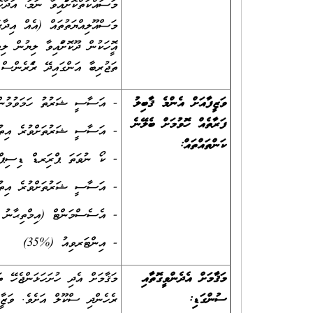
މަސައްކަތްކޮށްފައިވާ ނަމަ، އަދާކ
މަސްއޫލިއްޔަތުތައް (އެއް އިދާރާ
ތަޖުރިބާ އަންގައިދޭ ރެފަރެންސް ޗ
ވަޒީފާއަށް އެންމެ ޤާބިލު
- އަސާސީ ޝަރުތު ހަމަވުމުން 
ފަރާތެއް ހޮވުމަށް ބެލޭނެ
- އަސާސީ ޝަރުތަށްވުރެ އިތުރަށ
ކަންތައްތައް:
- ކޯ ނުވަތަ ޕްރިފަރޑް ޑިސިޕް
- އަސާސީ ޝަރުތަށްވުރެ އިތުރަށ
- އެސެސްމަންޓް (އިމްތިޙާނު ނު
- އިންޓަރވިއު (%35)
މަޤާމަށް އެދެންވީގޮތާއި
ސުންގަޑި:
ރެހެންދި ސްކޫލް އަށެވެ. ވަޒީފާ