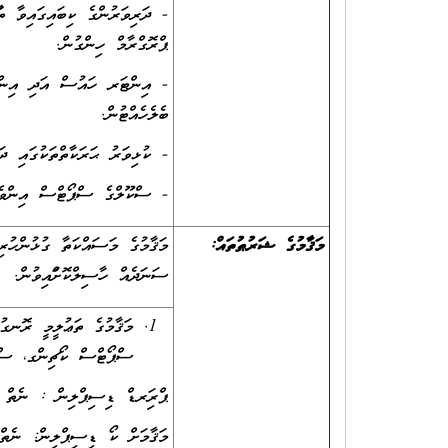
- ދަރިވަރުންގެ ކިބައިގައިވާ ތަފ
ޕްރޮގްރާމް ހިންގުން.
- އިންޓަރ ހައުސް އަދި އިންޓަރ
ބެލެހެއްޓުން.
- ކުޅިވަރު ޙަރަކާތްތަކުގައި ދަ
- ސްކޫލްގެ ސްޕޯޓްސް އިންވެން
މަޤާމުގެ ޝަރުޠުތައް:
ސަނަދެއް ހާސިލްކޮށްފައިވުން.
މަޤާމުގެ ތަޢުލީމީ ރޮނގުތ
ސްޕޯޓްސް ކޯޗިންގ، ސް
ޕްރިފަރޑް ޑިސިޕްލިން : ނެތް
މަޤާމަށް ކޯ ޑިސިޕްލިން: ނެތް