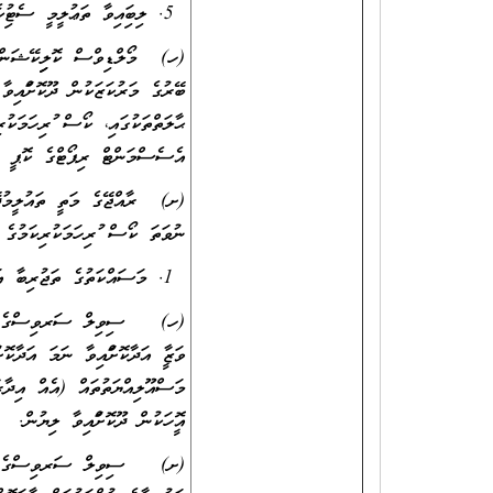
ލިބިފައިވާ ތަޢުލީމީ ސެޓުފިކ
(ހ) މޯލްޑިވްސް ކޮލިފިކޭޝަންސް
ބޭރުގެ މަރުކަޒަކުން ދޫކޮށްފައިވ
ޙާލަތްތަކުގައި، ކޯސް ފުރިހަމަކު
އެސެސްމަންޓް ރިޕޯޓްގެ ކޮޕީ އ
(ށ) ރާއްޖޭގެ މަތީ ތައުލީމުދޭ މ
ނުވަތަ ކޯސް ފުރިހަމަކުރިކަމުގެ
މަސައްކަތުގެ ތަޖުރިބާ އަ
(ހ) ސިވިލް ސަރވިސްގެ ވަޒީފާއ
ވަޒީފާ އަދާކޮށްފައިވާ ނަމަ އަދާކޮ
މަސްއޫލިއްޔަތުތައް (އެއް އިދާރާ
އޮފީހަކުން ދޫކޮށްފައިވާ ލިޔުން.
(ށ) ސިވިލް ސަރވިސްގެ ތަ