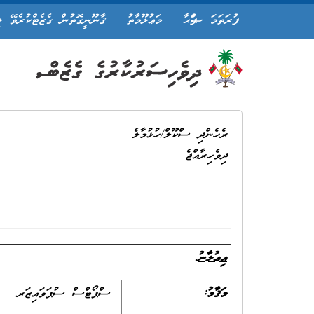
ފުރަތަމަ ޞަފްޙާ
މަޢުލޫމާތު
ޤާނޫނީގޮތުން ގެޒެޓްކުރެވޭ ލ
ރެހެންދި ސްކޫލް/ހުޅުމާލެ
ދިވެހިރާއްޖެ
އިޢުލާނު
މަޤާމު:
ސްޕޯޓްސް ސުޕަވައިޒަރ