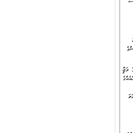
ސް
ންގެ
ަޒީފާ،
އެއްގެ
ތަ