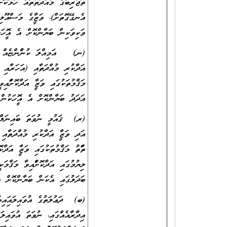
ތަޖުރިބާގެ މުއްދަތުތައް ހާމަކޮށް
އެނގޭގޮތަށް)، ވަޒީފާގެ މަސްއޫލިއ
ވަކިވަކިން ބަޔާންކޮށް އެ އޮފީހަކ
(ނ) އަމިއްލަ ކުންފުންޏެއް ނުވަތަ
އަދާކުރި މުއްދަތާއި (އަހަރާއި މ
މަޤާމުތަކުގައި ވަޒީފާ އަދާކޮށްފައ
އަދަދު ބަޔާންކޮށް އެ އޮފީހަކުން 
(ރ) ޤައުމީ ނުވަތަ ބައިނަލްއަޤުވ
އަދި ވަޒީފާ އަދާކުރި މުއްދަތާއ
ތަފާތު މަޤާމުތަކުގައި ވަޒީފާ އަދ
ލިޔުމުގައި އަދާކޮށްފައިވާ މަޤާމ
ބަދަލުގައި އެކަން ބަޔާންކޮށް އ
(ބ) ދަޢުލަތުގެ އުވައިލައިފައިވާ
އިދާރާއެއްގައި، ނުވަތަ އުވައިލަ