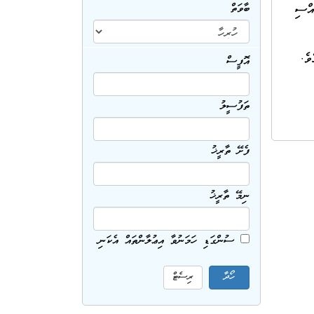
، އަދި ހަވީރު 5:30 އިން އިރުއޮއްސި
ބާވަތް
ވެ.
އޮފީސް
ތަފުސީލު
ފެށޭ ތާރީޚު
ނިމޭ ތާރީޚު
ސުންގަޑި ހަމަނުވާ އިޢުލާންތައް އެކަނި