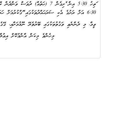
6:30 އަށް ރަށުގެ އެކި ސަރަޙައްދުތަކުގައި ފޮގްކުރުމަށް ހަމަޖެހިފައިވާ ވާހަކަ ދެންނެވީމެވެ.
ވީމާ، މި ދެންނެވި ވަގުތުތަކުގައި ބޭރުތެރޭ ނޫޅުމަށާއި، ގޭގެ
މިހެންވެ މިކަން އާންމުކޮށް އިޢުލާނުކޮށް