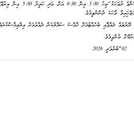
ފަތިހު 5:30 އިން ފެށިގެން 7 (ހަތެއް) ދުވަސް ވަންދެން ކޮންމެ ދުވަހަކު ފަތިހު 5:30 އިން 6:30 އަށް
 ދޮރުތައް ލައްޕާފައި ބެހެއްޓުމަށް ޚާއްސަ ސަމާލުކަން ދެއްވުމަށް އިލްތިމާސްކުރަމެ
 އެންގީމެވެ.
02 ފެބުރުވަރީ 2026