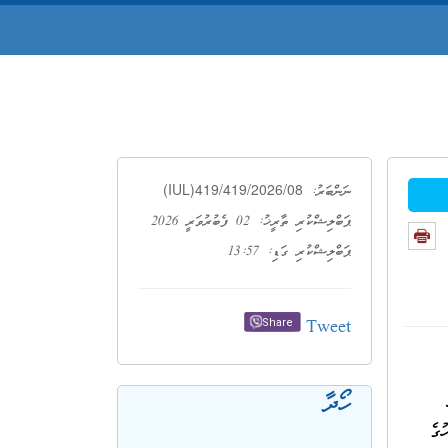
(IUL)419/419/2026/08
ނަންބަރު:
ޕަބްލިޝްކުރި ތާރީޚު: 02 ފެބުރުވަރީ 2026
ޕަބްލިޝްކުރި ގަޑި: 13:57
Tweet
Share
ހޯދާ
ަހުގެ ދުވަހުގެ