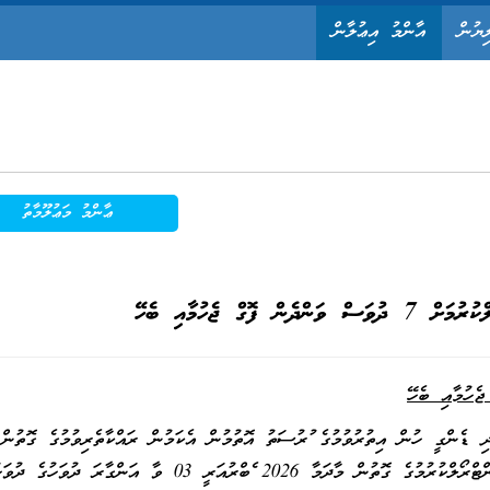
ިޔުން
އާންމު އިޢުލާން
ޢާންމު މަޢުލޫމާތު
ން ފޮގް ޖެހުމާއި ބެހޭ
ި ޑެންގީ ހުން އިތުރުވުމުގެ ފުރުސަތު އޮތުމުން އެކަމުން ރައްކާތެރިވުމުގެ ގޮތުން
މަދިރީގެ ޒަރިއްޔާއިން ބަލި ފެތުރުނަ ނުދީ އެފަދަ ބަލިތައް ކޮންޓްރޯލްކުރުމުގެ ގޮތުން މާދަމާ 2026 ފެބްރުއަރީ 03 ވާ އަންގާރަ ދުވ