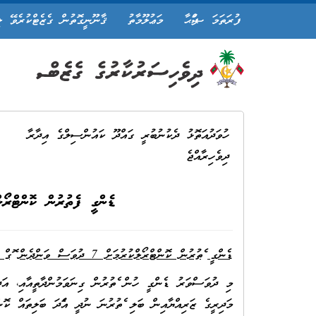
ފުރަތަމަ ޞަފްޙާ
މަޢުލޫމާތު
ޤާނޫނީގޮތުން ގެޒެޓްކުރެވޭ ލ
ހުވަދުއަތޮޅު ދެކުނުބުރީ ގައްދޫ ކައުންސިލްގެ އިދާރާ
ދިވެހިރާއްޖެ
ޑެންގީ ފެތުރުން ކޮންޓްރޯލްކުރުމަށް 7 ދުވަސް ވަންދެ
ޑެންގީ ފެތުރުން ކޮންޓްރޯލްކުރުމަށް 7 ދުވަސް ވަންދެން ފޮގް ޖެހުމާއި ބެހޭ
މި ދުވަސްވަރު ޑެންގީ ހުން ފެތުރުން ގިނަވަމުންދާތީއާއި، އަދ