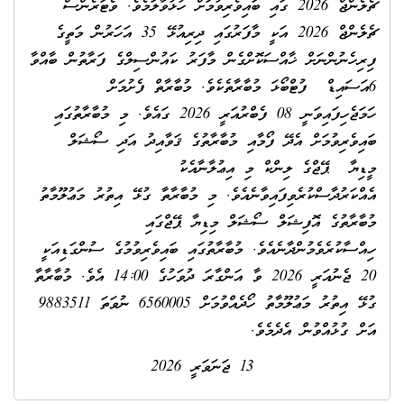
ޗެލެންޖް 2026 ގައި ބައިވެރިވުމަށް ހުޅުވާލަމެވެ. ވެޓަރެންސް
ޗެލެންޖް 2026 އަކީ މާފަރުގައި ދިރިއުޅޭ 35 އަހަރުން މަތީގެ
ފިރިހެނުންނަށް ޚާއްސަކޮށްގެން މާފަރު ކައުންސިލްގެ ފަރާތުން ބާއްވާ
6އަސައިޑް ފުޓްބޯޅަ މުބާރާތެކެވެ. މުބާރާތް ފެށުމަށް
ހަމަޖެހިފައިވަނީ 08 ފެބްރުއަރީ 2026 ގައެވެ. މި މުބާރާތުގައި
ބައިވެރިވުމަށް އެދޭ ފޯމާއި މުބާރާތުގެ ޤަވާއިދު އަދި ސޯޝަލް
މީޑިޔާ ޕޭޖްގެ ލިންކް މި އިޢުލާނާއެކު
އެއްކަރުދާސްކުރެވިފައިވާނެއެވެ. މި މުބާރާތާ ގުޅޭ އިތުރު މަޢުލޫމާތު
މުބާރާތުގެ އޮފިޝަލް ސޯޝަލް މިޑިޔާ ޕޭޖްގައި
ހިއްސާކުރެވެމުންދާނެއެވެ. މުބާރާތުގައި ބައިވެރިވުމުގެ ސުންގަޑިއަކީ
20 ޖެނުއަރީ 2026 ވާ އަންގާރަ ދުވަހުގެ 14:00 އެވެ. މުބާރާތާ
ގުޅޭ އިތުރު މަޢުލޫމާތު ހޯދެއްވުމަށް 6560005 ނުވަތަ 9883511
އަށް ގުޅުއްވުން އެދެމެވެ.
13 ޖަނަވަރީ 2026