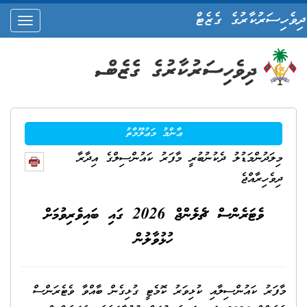
ދިވެހިސަރުކާރުގެ ގެޒެޓް
oggle
ation
ޢާންމު މަޢުލޫމާތު
މިލަދުންމަޑުލު ދެކުނުބުރީ މާފަރު ކައުންސިލްގެ އިދާރާ
ދިވެހިރާއްޖެ
ވެޓަރެންސް ޗެލެންޖް 2026 ގައި ބައިވެރިވުމަށް
ހުޅުވާލުން
މާފަރު ކައުންސިލާއި ކުޅިވަރު ކޮމެޓީ ގުޅިގެން ބާއްވާ ވެޓެރަންސް