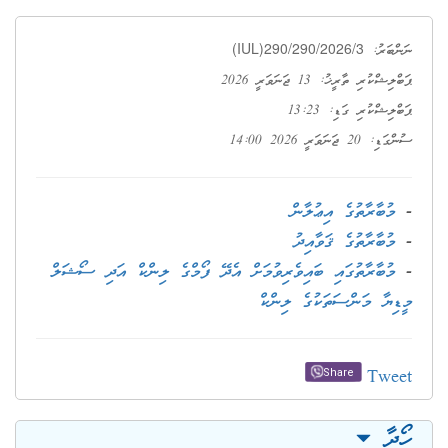
(IUL)290/290/2026/3
ނަންބަރު:
ޕަބްލިޝްކުރި ތާރީޚު: 13 ޖަނަވަރީ 2026
ޕަބްލިޝްކުރި ގަޑި: 13:23
ސުންގަޑި: 20 ޖަނަވަރީ 2026 14:00
-
މުބާރާތުގެ އިޢުލާން
-
މުބާރާތުގެ ޤަވާއިދު
-
މުބާރާތުގައި ބައިވެރިވުމަށް އެދޭ ފޯމްގެ ލިންކް އަދި ސޯޝަލް
މީޑިޔާ މަންސަތަކުގެ ލިންކް
Tweet
Share
ހޯދާ