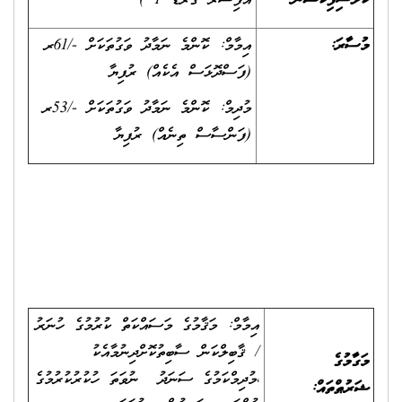
ކުލެސިފިކޭޝަން
އޮފިސަރު ގްރޭޑް 1 )
މުސާރަ:
އިމާމް: ކޮންމެ ނަމާދު ވަގުތަކަށް -/61ރ
(ފަސްދޮޅަސް އެކެއް) ރުފިޔާ
މުދިމް: ކޮންމެ ނަމާދު ވަގުތަކަށް -/53ރ
(ފަންސާސް ތިނެއް) ރުފިޔާ
އިމާމް: މަޤާމުގެ މަސައްކަތް ކުރުމުގެ ހުނަރު
/ ޤާބިލްކަން ސާބިތުކޮށްދިނުމާއެކު
މަގާމުގެ
،މުދިމްކަމުގެ ސަނަދު ނުވަތަ ހުކުރުކުރުމުގެ
ޝަރުޠްތައް: