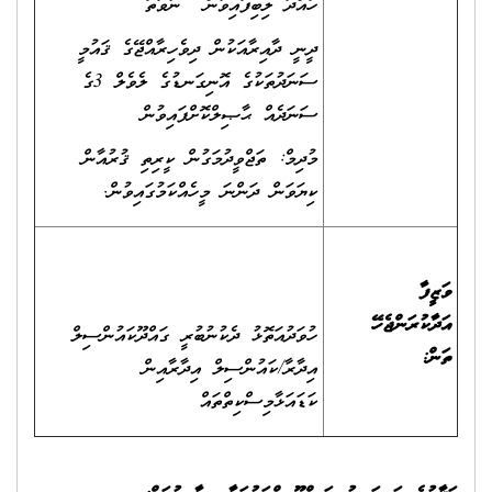
ހުއްދަ ލިބިފައިވުން ނުވަތަ
ދީނީ ދާއިރާއަކުން ދިވެހިރާއްޖޭގެ ޤައުމީ
ސަނަދުތަކުގެ އޮނިގަނޑުގެ ލެވެލް 3ގެ
ސަނަދެއް ޙާޞިލްކޮށްފައިވުން
މުދިމް: ތަޖްވީދުމަގުން ކީރިތި ޤުރުއާން
ކިޔަވަން ދަންނަ މީހެއްކަމުގައިވުން.
ވަޒީފާ
އަދާކުރަންޖެހޭ
ހުވަދުއަތޮޅު ދެކުނުބުރީ ގައްދޫކައުންސިލް
ތަން:
އިދާރާ/ކައުންސިލް އިދާރާއިން
ކަޑައަޅާމިސްކިތްތައް