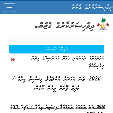
ދިވެހިސަރުކާރުގެ ގެޒެޓް
oggle
ation
ވަޒީފާގެ ފުރުޞަތު
ހުވަދުއަތޮޅު ދެކުނުބުރީ ގައްދޫ ކައުންސިލްގެ އިދާރާ
ދިވެހިރާއްޖެ
2026 ވަނަ އަހަރަށް އެކުލަވާލާ މިސްކިތު އިމާމް /
މުދިމް ޕޫލަށް މީހުން ހޯދުން.
2026 ވަނަ އަހަރަށް އެކުލަވާލާ މިސްކިތު އިމާމް / މުދިމް ޕޫލަށް