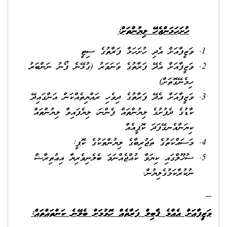
ހުށަހަޅަންޖެހޭ ލިޔުންތަށް:
ވަޒީފާއަށް އެދި ހުށަހަޅާ ފަރާތުގެ ސިޓީ
ވަޒީފާއަށް އެދޭ ފަރާތުގެ ވަނަވަރު (ގުޅޭނެ ފޯނު ނަންބަރު
ހިމެނޭގޮތަށް)
ވަޒީފާއަށް އެދޭ ފަރާތުގެ ދިވެހި ރައްޔިތެއްކަން އަންގައިދޭ
ކާޑުގެ ދެފުށުގެ ލިޔުންތައް ފެންނަ، ލިޔެފައިވާ ލިޔުންތައް
ކިޔަންއެނގޭފަދަ ކޮޕީއެއް
މަސައްކަތުގެ ތަޖުރިބާގެ ލިޔުންތަކުގެ ކޮޕީ:
ސުޚޫލްގައި ކިޔަވާ ކުއްޖެއްނަމަ ބެލެނިވެރިޔާ އިޢުތިރާޟް
ނުކުރާކަމުގެލިޔުން.
ވަޒީފާއަށް އެއްމެ ޤާބިލް ފަރާތެއް ހޮވުމަށް ބެލޭނެ ކަންތައްތައް: