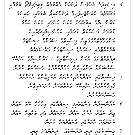
މިސްކިތުގެ އެއްވެސް ތަނަކަށް ގެއްލުމެއް ލިބިފައިވޭތޯ ބެލުމާއި
މަރާމާތެއް ކުރަންޖެހިފައިވާ ތަނެއްހުރިތޯ ބެލުމާއި، ހުރިނަމަ
ކައުންސިލްގެ އިދާރާއަށް އެކަން އަންގައި އެކަން ހައްލު
ކުރުމަށް މަސައްކަތް ކުރުމާއި، ކައުންސިލްއިދާރާއިން
އަންގަވާގޮތެއްގެމަތީން މިސްކިތުގެ ސައުންޑް ސިސްޓަމް
ބެލެހެއްޓުމާއި ސައުންޑް ސިސްޓަމަށް މައްސަލައެއް
ދިމާވެއްޖެނަމަ އެކަން މިނިސްޓްރީގެ / ކައުންސިލްގެ ކަމާބެހޭ
ސެކްޝަނަށް އަންގައިގެން ހައްލުކުރުމުގެ މަސައްކަތް ކުރުން.
މިސްކިތުގައި ނަމާދުކުރާމީހުންނަށް އެކަށީގެންވާ މާޙައުލެއް
ޤާއިމްކުރުމަށް ކަމާއިބެހޭ ފަރާތްތަކަށް ހުށަހަޅައިގެން
މަސައްކަތްކުރުން.
ކައުންސިލުން އަންގަވައިފި ހިނދެއްގައި އިމާމުވެ ކޭތަ ނަމާދު،
ޢީދު ނަމާދު، ހުކުރު ނަމާދު، ކަށުނަމާދު އަދި ތަރާވީޙް ނަމާދު
ކުރަންޖެހޭ ޙާލަތުގައި އެނަމާދުތައް ކުރުން.
މިސްކިތުގައި ދީނީ ދަރުސްތައް ދިނުންފަދަ ދީނީ