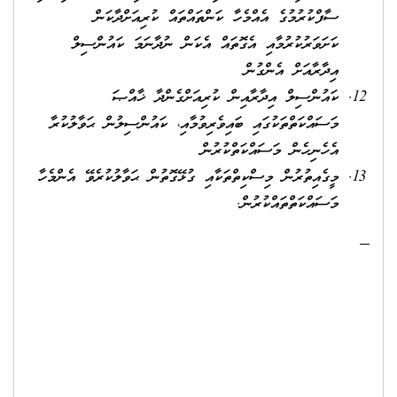
ސާފްކުރުމުގެ އެއްމެހާ ކަންތައްތައް ކުރިއަށްދާކަން
ކަށަވަރުކުރުމާއި އެގޮތައް އެކަން ނުދާނަމަ ކައުންސިލް
އިދާރާއަށް އެންގުން
ކައުންސިލް އިދާރާއިން ކުރިއަށްގެންދާ ޚާއްޞަ
މަސައްކަތްތަކުގައި ބައިވެރިވުމާއި، ކައުންސިލުން ޙަވާލުކުރާ
އެހެނިހެން މަސައްކަތްކުރުން
މީގެއިތުރުން މިސްކިތްތަކާއި ގުޅޭގޮތުން ޙަވާލުކުރެވޭ އެންމެހާ
މަސައްކަތްތައްކުރުން.