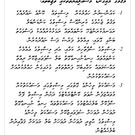
މަޤާމުގެ މައިގަނޑު މަސްއޫލިއްޔަތުތަކާއި ވާޖިބުތައް:
ކައުންސިލުން ހަވާލުކުރާ މިސްކިތައް ކޮންމެ ނަމާދެއްގެ
ވަޤުތު ޖެހުމުގެ ކުރިންގޮސް މިސްކިތުގެ ކަންކަންބަލާ
ރަގަނޅުކުރަންޖެހޭ ކަންތައްތައް ރަގަޅުކުރުމާއެކު ފަސްވަގުތު
ބަންގި ގޮވައި، އިމާމްވެ ފަރުޟު ފަސް ނަމާދުކުރުން.
މިސްކިތުގެ ސާފްތާހިރު ކަމާއި، އަދި މިސްކިތުގެ އެއްމެހާ
ކަންތައްތައް ހިނގާނުހިނގާގޮތް ބަލާ ސްޕަވައިޒްކޮށް ދިމާވާ
މައްސަލަތައް ކަމާއިބެހޭ ފަރާތްތަކާއި ގުޅައިގެން ހައްލުކުރުމަށް
މަސައްކަތްކުރުން.
މަސައްކަތު މީހުންގެ ގޮތުގައި މިސްކިތުގައި މަސައްކަތްކުރާ
މުވައްޒަފުން ނުވަތަ ކޮންޓްރެކްޓުގެ ދަށުން މިސްކިތް ފޮޅާ
ސާފުކޮށް ބެލެހެއްޓުމުގެ މަސައްކަތްތައް ހިނގާ ނުހިނގާގޮތް
ދުވަހުން ދުވަހަށް ސުޕަވައިޒްކޮށް މަސައްކަތު މީހުންގެ
މިސްކިތުގެ ޙާޒިރީ ދުވަހުން ދުވަހަށް ބަލާ ރަގަޅަށް ޤަޥާޢިދުން
ބެލެހެއްޓުން.