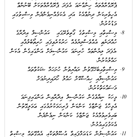
ޕްރޮގްރާމްތައް ހިންގާނަމަ އެފަދަ ޕްރޮގްރާމްތަކަށް ބޭނުންވާ
އެހީތެރިކަން ދިނުމާއެކު އަދި އެކަމެއްނިމެންދެން މިސްކިތުގައި
މަޑުކުރުން.
މިސްކިތާއި މިސްކިތުގެ ގޯތިތެރޭގައި ކައުންސިލް އިދާރާގެ
ހުއްދަނެތި އެއްވެސްލިޔުމެއް ހަރުކުރެވިފައި ހުރިތޯބެލުމާއި
،އެފަދަ ލިޔުންތައް ހުރިނަމަ ކައުންސިލަށް އަންގައިގެން އެކަން
ހައްލުކުރުން.
މިސްކިތާއިބެހޭގޮތުން ރައްޔިތުން ހުށަހަޅާ ޝަކުވާތައް
ކައުންސިލާއި ހިއްސާކޮށް ހައްލު ހޯދައިދިނުމަށް
މަސައްކަތްކުރުން.
މީހަކު ނިޔާވެގެން ކައުންސިލް އިދާރާއިން އަންގައިފިނަމަ
އެމީހާގެ ޖަނާޒާގެ ކަންކަން ފުރިހަމަކުރުމުގައި ޢަމަލީގޮތުން
ބައިވެރިވުމާއެކު ޖަނާޒާގެ ކަންކަން ނިމެންދެން
އެކަމުގައިއުޅުން.
ކައުންސިލުން ކަޑައަޅާފައިވާ އުޞޫލްތަކާއި އެއްގޮތައް މިސްކިތް