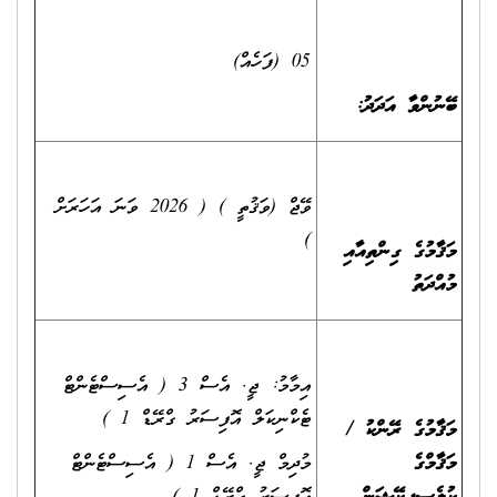
05 (ފަހެއް)
ބޭނުންވާ އަދަދު:
ވޭޖް (ވަޤުތީ ) ( 2026 ވަނަ އަހަރަށް
)
މަޤާމުގެ ގިންތިއާއި
މުއްދަތު
އިމާމު: ޖީ. އެސް 3 ( އެސިސްޓެންޓް
ޓެކްނިކަލް އޮފިސަރު ގްރޭޑް 1 )
މަޤާމުގެ ރޭންކު /
މަޤާމްގެ
މުދިމް ޖީ. އެސް 1 ( އެސިސްޓެންޓް