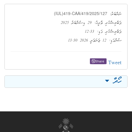
(IUL)419-CAA/419/2025/127
ނަންބަރު:
ޕަބްލިޝްކުރި ތާރީޚު: 29 ޑިސެންބަރު 2025
ޕަބްލިޝްކުރި ގަޑި: 12:33
ސުންގަޑި: 12 ޖަނަވަރީ 2026 13:30
Tweet
Share
ހޯދާ