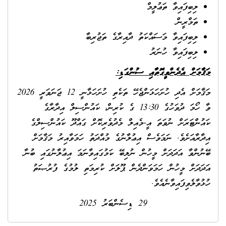
ލިބިފައިވާ ތަޢުލީމް
ތަމްރީން
ލިބިފައިވާ މަސައްކަތު ދާއިރާގެ ތަޖުރިބާ
ލިބިފައިވާ ހުނަރު
މަޤާމަށް އެދެންވީގޮތާއި ސުންގަޑި:
މަޤާމަށް އެދި ހުށަހަޅަންޖެހޭ ތަކެތި ހުށަހަޅާނީ 12 ޖަނަވަރީ 2026
ވާ ހޯމަ ދުވަހުގެ 13:30 ގެ ކުރިން، ކައުންސިލް އިދާރާގެ
ކައުންޓަރަށް ނުވަތަ އީ-މެއިލް މެދުވެރިކޮށް ގައްދޫ ކައުންސިލްގެ
އިދާރާއަށެވެ. ނަމަވެސް އިޢުލާނުގެ މުއްދަތު ހަމަވާއިރު މަޤާމަށް
ބޭނުންވާ އަދަދަށް މީހުން ނުލިބޭ ކަމުގައިވާނަމަ އިޢުލާނުގައި ބުނާ
އަދަދަށް މީހުން ހަމަވަންދެން ޕޫލަށް ކުރިމަތި ލުމުގެ ފުރުޞަތު
ހުޅުވާލެވިފައިވާނެއެވެ.
29 ޑިސެންބަރު 2025