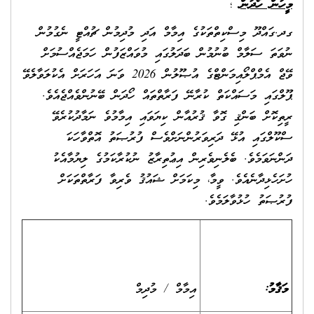
މީހުން ހޯދުން
؛
ގދ.ގައްދޫ މިސްކިތްތަކުގެ އިމާމް އަދި މުދިމުން ޗުއްޓީ ނެގުމުން
ނުވަތަ ސަލާމް ބުނުމުން ބަދަލުގައި މުވައްޒަފުން ހަމަޖެއްސުމަށް
ވޭޖް އެމްޕްލޯއިމަންޓްގެ އުޞޫލުން 2026 ވަނަ އަހަރަށް އެކުލަވާލެވޭ
ޕޫލްގައި މަސައްކަތް ކުރާނޭ ފަރާތްތައް ހޯދަން ބޭނުންވެއްޖެއެވެ.
ރީތިކޮށް ބަންޤި ގޮވާ ޤުރުއާން ކިޔަވައި އިމާމުވެ ނަމާދުކުރެވޭ
ސްކޫލްގައި އުޅޭ ދަރިވަރުންނަށްވެސް ފުރުޞަތު އޮތްވާހަކަ
ދަންނަވަމެވެ. ބެލެނިވެރިން އިޢުތިރާޒު ނުކުރާކަމުގެ ލިޔުމާއެކު
ހުށަހެޅިދާނެއެވެ. ވީމާ، މިކަމަށް ޝައުޤު ވެރިވާ ފަރާތްތަކަށް
ފުރުޞަތު ހުޅުވާލަމެވެ.
މަޤާމު:
އިމާމް / މުދިމް