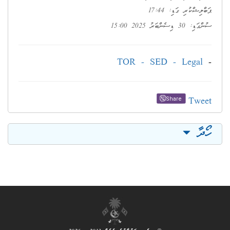
ޕަބްލިޝްކުރި ގަޑި: 17:44
ސުންގަޑި: 30 ޑިސެންބަރު 2025 15:00
TOR - SED - Legal
-
Tweet
Share
ހޯދާ