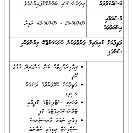
މަސައްކަތްތައް
ރިފަރެންސްގައި ބަޔާންކޮށްފައިވާނެއެވެ.
މުސާރަޔާއި
30,000.00 - 45,000.00 ރުފިޔާ
އިނާޔަތްތައް
ވަޒީފާއަށް ކުރިމަތިލާ ފަރާތްތަކުން ހުށަހަޅަންޖެހޭ ލިޔުންތަކާއި
ސުންގަޑި
ދިވެހިރައްޔިތެއް ކަން އަންގައިދޭ ކާޑުގެ
ކޮޕީ
ވަޒީފާއަށް އެދޭފަރާތުގެ ވަނަވަރު
(ސީވީ)
ތައުލީމީ ސެޓްފިކެޓްގެ ކޮޕީއާއި
ޓްރާންސްކްރިޕްޓްގެ ކޮޕީ
ޑިގްރީ ނުވަތަ މާރސްޓަރސް
ސެޓްފިކެޓް ލިބިފައި ނުވާނަމަ،