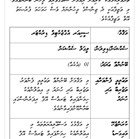
ތެދުވެރިކަމާއެކު ކުރިއަށް ދިއުމަށް ޝަޢުޤުވެރިވާ މީހުން ބޭނުންވެއެވެ.
މި ވަޒީފާއަކީ ދެ ޖިންސްގެ މީހުންނަށް ވެސް ހަމަހަމަ ފުރުޞަތު
އޮތް ވަޒީފާއެކެވެ.
މަޤާމް:
ސީނިއަރ އެގްޒެކެޓިވް ޑިރެކްޓަރ
ސެކްޝަން/ޑިވިޜަން:
ލީގަލް ސެކްޝަން
ބޭނުންވާ ޢަދަދު:
01 (އެކެއް)
ތަޢުލީމީ ފެންވަރާއި
މި މަޤާމަށް ބޭނުންވާ ތަޢުލީމީ ފެންވަރު،
ތަޖުރިބާ އަދި
ތަޖުރިބާ އަދި ހުނަރު މި އިޢުލާނާއެކު
ހުނަރު
ހިމަނާފައިވާ ޓަރމްސް އޮފް ރިފަރެންސްގައި
ބަޔާންކޮށްފައިވާނެއެވެ.
ކުރަންޖެހޭ
މި މަޤާމުގެ މަސްޢޫލިއްޔަތުތައް މި
މައިގަނޑު
އިޢުލާނާއެކު ހިމަނާފައިވާ ޓަރމްސް އޮފް