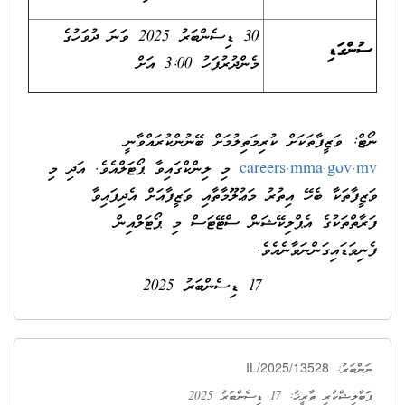
30 ޑިސެންބަރު 2025 ވަނަ ދުވަހުގެ
ސުންގަޑި
މެންދުރުފަހު 3:00 އަށް
ނޯޓް: ވަޒީފާތަކަށް ކުރިމަތިލުމަށް ބޭނުންކުރައްވާނީ
careers.mma.gov.mv
މި ލިންކްގައިވާ ޕޯޓަލްއެވެ. އަދި މި
ވަޒީފާތަކާ ބެހޭ އިތުރު މަޢުލޫމާތާއި ވަޒީފާއަށް އެދިފައިވާ
ފަރާތްތަކުގެ އެޕްލިކޭޝަން ސްޓޭޓަސް މި ޕޯޓަލްއިން
ފެނިވަޑައިގަންނަވާނެއެވެ.
17 ޑިސެންބަރު 2025
IL/2025/13528
ނަންބަރު:
ޕަބްލިޝްކުރި ތާރީޚު: 17 ޑިސެންބަރު 2025