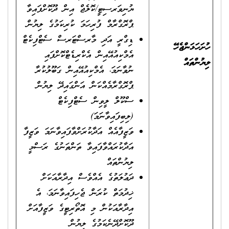
ޔުނިވަރސިޓީ/ކޮލެޖް އިން ދޫކޮށްފައިވާ
ޕްރޮގްރާމް ފުރިހަމަ ކުރިކަމުގެ ލިޔުން
ޑިގްރީ އަދި މާރސްޓަރސް ސެޓްފިކެޓް
ހުށަހަޅަންޖެހޭ
އެމްކިއުއޭއިން އެކްރިޑެޓްކޮށްފައި
ލިޔުންތައް
ނުވާނަމަ، އެމްކިއުއޭއިން ގަބޫލުކުރާ
ޕްރޮގްރާމެއްކަން އަންގައިދޭ ލިޔުން
ސްކޫލް ލީވިން ސެޓްފިކެޓް
(ލިބިފައިވާނަމަ)
ވަޒީފާއެއް އަދާކުރަށްވާފައިވާނަމަ ވަޒީފާ
އަދާކުރައްވާފައިވާ ތަންތަނުގެ ރަސްމީ
ލިޔުންތައް
ދަޢުލަތުގެ އެއްވެސް އިދާރާއަކަށް
ޚިދުމަތް ކުރަން ޖެހިފައިވާނަމަ، އެ
އިދާރާއަކުން މި އޮތޯރިޓީގެ ވަޒީފާއަށް
ދޫކޮށްދޭނެކަމުގެ ލިޔުން