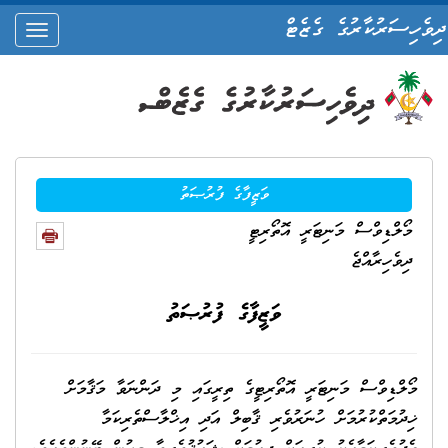
ދިވެހިސަރުކާރުގެ ގެޒެޓް
oggle
ation
ވަޒީފާގެ ފުރުޞަތު
މޯލްޑިވްސް މަނިޓަރީ އޮތޯރިޓީ
ދިވެހިރާއްޖެ
ވަޒީފާގެ ފުރުޞަތު
މޯލްޑިވްސް މަނިޓަރީ އޮތޯރިޓީގެ ތިރީގައި މި ދަންނަވާ މަޤާމަށް
ޚިދުމަތްކުރުމަށް ހުނަރުވެރި ޤާބިލް އަދި އިޚްލާސްތެރިކަމާ