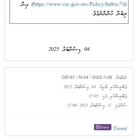
 އިން