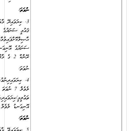
ނުވަތަ
:
3. ކިޔަވައިދޭ މާއްދާއަށް ޚާއްސަކުރެވިފައިވާ ދާއިރާއަކުން ދިވެހިރާއްޖޭގެ
ޤައުމީ ސަނަދުގެ އޮނިގަނޑު ލެވެލް 7 ނުވަތަ 8 ގެ ބެޗްލާރސް ޑިގްރީއެއް
ޙާޞިލްކޮށްފައިވުމާއެކު، ކިޔަވައިދިނުމުގެ ދާއިރާއިން ދިވެހިރާއްޖޭގެ ޤައުމީ
ސަނަދުގެ އޮނިގަނޑު ލެވެލް 9 ގެ ސަނަދެއް ޙާޞިލްކޮށްފައިވުމާއެކު، ޓީޗަރ،
ރޭންކް 2 ގެ މާޤާމުގައި 4 އަހަރު ޚިދުމަތްކޮށްފައިވުން.
ނުވަތަ:
4. ކިޔަވައިދިނުމުގެ ދާއިރާއިން ދިވެހިރާއްޖޭގެ ޤައުމީ ސަނަދުގެ އޮނިގަނޑު
ލެވެލް 7 ނުވަތަ ލެވެލް 8 ގެ ބެޗްލާރސް ޑިގްރީއެއް ޙާޞިލްކޮށްފައިވުމާއެކު،
ތަޢުލީމީ/ކިޔަވައިދިނުމުގެ ދާއިރާއިން ދިވެހިރާއްޖޭގެ ޤައުމީ ސަނަދުގެ
އޮނިގަނޑު ލެވެލް 10 ގެ ސަނަދެއް ޙާޞިލްކޮށްފައިވުން.
ނުވަތަ
:
5 .ކިޔަވައިދޭ މާއްދާއަށް ޚާއްސަކުރެވިފައިވާ ދާއިރާއަކުން ދިވެހިރާއްޖޭގެ