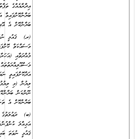
އިދާރާއެއްގެ ތަފާތު މަޤާމުތަކުގައި ވަޒީފާ އަދާކޮށްފައިވީ ނަމަވެސް) ވަކިވަކިން
ބަޔާންކޮށްފައިވާ އަދި މަސައްކަތްކޮށްފައިވާ ތަނުގެ މުވައްޒަފުންގެ އަދަދު
ބަޔާންކޮށް އެ އޮފީހަކުން ދޫކޮށްފައިވާ ލިޔުން.
(ރ) ޤައުމީ ނުވަތަ ބައިނަލްއަޤުވާމީ ޖަމްއިއްޔާ ނުވަތަ ޖަމާއަތެއްގައި
މަސައްކަތް ކޮށްފައިވާ ނަމަ، އަދާކޮށްފައިވާ ވަޒީފާ، އަދި ވަޒީފާ އަދާކުރި
މުއްދަތާއި (އަހަރާއި މަހާއި ދުވަސް އެނގޭގޮތަށް)، ވަޒީފާގެ
މަސްއޫލިއްޔަތުތައް (އެއް އިދާރާއެއްގެ ތަފާތު މަޤާމުތަކުގައި ވަޒީފާ
އަދާކޮށްފައިވީ ނަމަވެސް) ވަކިވަކިން ބަޔާންކޮށް އެ ތަނަކުން ދޫކޮށްފައިވާ
ލިޔުން (މި ލިޔުމުގައި އަދާކޮށްފައިވާ މަޤާމަކީ މުސާރަދެވޭ މަޤާމެއްކަން ނުވަތަ
ނޫންކަން ބަޔާންކޮށްފައި އޮންނަންވާނެއެވެ. ނުވަތަ ބަދަލުގައި އެކަން
ބަޔާންކޮށް އެ ތަނަކުން ދޫކޮށްފައިވާ ރަސްމީ ލިޔުމެއް ހުށަހަޅަންވާނެއެވެ.)
(ބ) ދަޢުލަތުގެ އުވައިލައިފައިވާ އިދާރާއެއްގައި، ނުވަތަ އުވައިލައިފައިވާ
އަމިއްލަ ކުންފުންޏެއް ނުވަތަ އަމިއްލަ އިދާރާއެއްގައި، ނުވަތަ އުވައިލައިފައިވާ
ޤައުމީ ނުވަތަ ބައިނަލްއަޤްވާމީ ޖަމިއްޔާ ނުވަތަ ޖަމާއަތެއްގައި