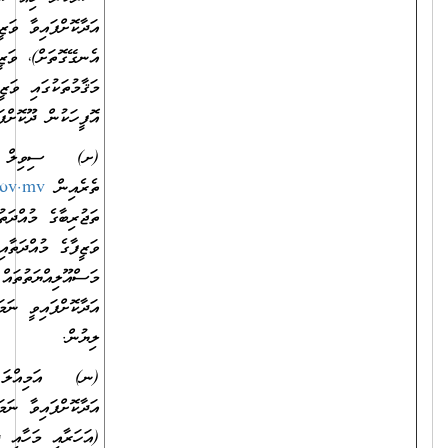
އަދާކޮށްފައިވާ ވަޒީފާ، އަދި ވަޒީފާގެ މުއްދަތާއި (އަހަރާއި މަހާއި ދުވަސް
އެނގޭގޮތަށް)، ވަޒީފާގެ މަސްއޫލިއްޔަތުތައް (އެއް އިދާރާއެއްގެ ތަފާތު
މަޤާމުތަކުގައި ވަޒީފާ އަދާކޮށްފައިވީ ނަމަވެސް) ވަކިވަކިން ބަޔާންކޮށް އެ
އޮފީހަކުން ދޫކޮށްފައިވާ ލިޔުން.
(ށ) ސިވިލް ސަރވިސްގެ ތަޖުރިބާގެ
ތެރެއިން
https://myaccount.csc.gov.mv/
އިން ފެންނަންނެތް
ތަޖުރިބާގެ މުއްދަތުތައް ހާމަކޮށްދިމުގެ ގޮތުން އަދާކޮށްފައިވާ ވަޒީފާ، އަދި
ވަޒީފާގެ މުއްދަތާއި (އަހަރާއި މަހާއި ދުވަސް އެނގޭގޮތަށް)، ވަޒީފާގެ
މަސްއޫލިއްޔަތުތައް (އެއް އިދާރާއެއްގެ ތަފާތު މަޤާމުތަކުގައި ވަޒީފާ
އަދާކޮށްފައިވީ ނަމަވެސް) ވަކިވަކިން ބަޔާންކޮށް އެ އޮފީހަކުން ދޫކޮށްފައިވާ
ލިޔުން.
(ނ) އަމިއްލަ ކުންފުންޏެއް ނުވަތަ އަމިއްލަ އިދާރާއެއްގައި ވަޒީފާ
އަދާކޮށްފައިވާ ނަމަ އަދާކޮށްފައިވާ ވަޒީފާ، ވަޒީފާ އަދާކުރި މުއްދަތާއި
(އަހަރާއި މަހާއި ދުވަސް އެނގޭގޮތަށް)، ވަޒީފާގެ މަސްއޫލިއްޔަތުތައް (އެއް