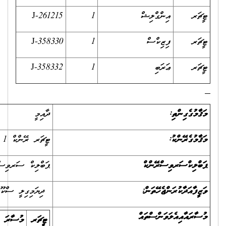
J-261
J-358
J-358
ދާއިމީ
ޓީޗަރ ރޭންކް 1 އިން ޓީޗަރ ރޭންކް 3 އަށް
ޕަބްލިކް ސަރވިސް ރޭންކު 5 އިން ޕަބްލިކް ސަރވިސް ރޭންކު 8 އަށް
ދިޔަމިގިލީ ސްކޫލް /ތ.ދިޔަމިގިލި
ޓީޗަރ
މުސާރަ
ޖޮބް
އެޓަންޑެންސް
އެލަވަންސް
(ހާޒިރުވާ