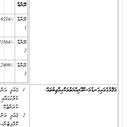
ރޭންކް
އެލަވަންސް
ކޮންމެ ދުވަހަކަށް)
ރޭންކް
-/9214ރުފިޔާ
-/2764ރުފިޔާ
-/75ރުފިޔާ
1
ރޭންކް
-/11564ރުފިޔާ
-/5397ރުފިޔާ
-/146ރުފިޔާ
2
ރޭންކް
-/12409ރުފިޔާ
-/5791ރުފިޔާ
-/157ރުފިޔާ
3
ޤައުމީ މަންހަޖުގައި ކަނޑައަޅާފައިވާ ލަނޑުދަނޑިތައް ޙާޞިލުވާގޮތަށް
ކުލާހުގައާއި ކުލާހުން ބޭރުގައި ކިޔަވައިދިނުމާއި ކިޔަވައިދިނުމަށް
ކުރަންޖެހޭ އެންމެހައި މަސައްކަތްތައް ކުރުން.
ޤައުމީ މަންހަޖުގައި ދަރިވަރުންނަށް ބޭނުންވާކަމަށް ކަނޑައަޅާފައިވާ "ކީ
ކޮމްޕިޓެންސީޒް" ތައް ހާޞިލުވާނޭ ގޮތަށް ކިޔަވައިދިނުމުގައި ބޭނުންކުރާ