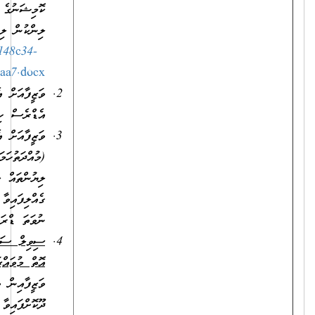
ކޮމިޝަނުގެ ވެބްސައިޓުން އަދި އިދާރާގެ ކައުންޓަރުން އަދި ތިރީގައިވާ
ލިންކުން ލިބެންހުންނާނެއެވެ.)
https://www.csc.gov.mv/download/2021/84/1e148c34-
bc04-4150-9537-29309c104aa7.docx
ވަޒީފާއަށް އެދޭ ފަރާތުގެ ވަނަވަރު (ގުޅޭނެ ފޯނު ނަންބަރާއި އީ-މެއިލް
އެޑްރެސް ހިމެނޭގޮތަށް).
ވަޒީފާއަށް އެދޭ ފަރާތުގެ ދިވެހި ރައްޔިތެއްކަން އަންގައިދޭ ކާޑުގެ
(މުއްދަތުހަމަވެފައިވީ ނަމަވެސް) ދެފުށުގެ ލިޔުންތައް ފެންނަ، ލިޔެފައިވާ
ލިޔުންތައް ކިޔަން އެނގޭ ފަދަ ކޮޕީއެއް. ނުވަތަ އައި.ޑީ. ކާޑު
ގެއްލިފައިވާ ނަމަ، އެ ފަރާތެއްގެ އުފަންދުވަހުގެ ސެޓްފިކެޓު، ޕާސްޕޯޓް
ނުވަތަ ޑްރައިވިންގ ލައިސަންސް.
ސިވިލް ސަރވިސްއަށް / ސަރުކާރަށް ޚިދުމަތްކުރުމުގެ އެއްބަސްވުމެއް
އޮތް މުވައްޒަފުން
ކުރިމަތިލާ މަޤާމަށް ހޮވިއްޖެ ނަމަ، އަދާކުރަމުންދާ
ވަޒީފާއިން ވީއްލުމާމެދު އިއުތިރާޒެއްނެތްކަމަށް، ވަޒީފާ އަދާކުރާ އޮފީހުން
ދޫކޮށްފައިވާ ލިޔުން.