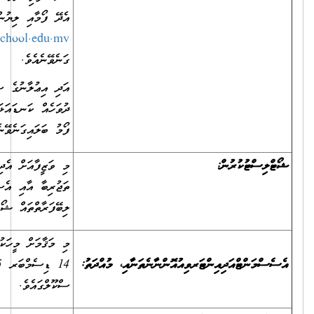
އެދޭ ފޯމާއި ލިޔުންތައް އީމެއިލް
admin@dhiyamigilischool.edu.mv
މެދުވެރިކޮށްވެސް ބަލައި
ގަނެވޭނެއެވެ.
އަދި އިޢުލާނުގެ ސުންގަޑި ހަމަވުމުގެ ކުރިން ސަރުކާރުން އަލަށް ބަންދު
ދުވަހެއް ކަނޑައަޅައިފިނަމަ، އެ ކަނޑައަޅާ ދުވަހުގެ އަދަދަށް ވަޒީފާއަށް އެދޭ
ފޯމު ބަލައިގަނެވޭނެއެވެ.
މި ވަޒީފާއަށް އެދި ހުށަހަޅާ ފަރާތްތަކުގެ ތެރެއިން ތަޢުލީމީ ފެންވަރާއި
ތަޖުރިބާ އާއި އެސެސްމަންޓްގެ ނަތީޖާއަށް ބަލައި، އެންމެ މަތިން ޕޮއިންޓު
ލިބޭފަރާތްތައް ޝޯޓްލިސްޓުކުރެވޭނެއެވެ.
މި މަޤާމަށް މީހަކު ހޮވުމަށް ބޭއްވޭ އިންޓަވިއު އަދި އެސެސްމަންޓް އޮންނާނީ
14 ޑިސެމްބަރ 2025 އާއި 18 ޑިސެމްބަރ 2025 އާ ދެމެދު، ދިޔަމިގިލީ
ސްކޫލްގައެވެ.