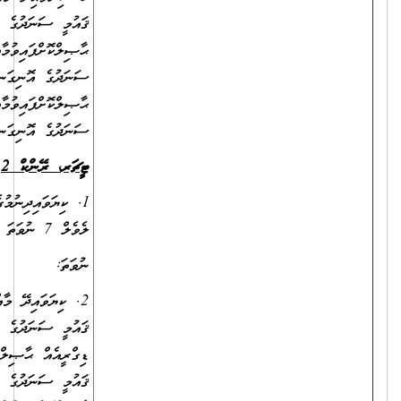
ޤައުމީ ސަނަދުގެ އޮނިގަނޑު ލެވެލް 7 ނުވަތަ 8 ގެ ބެޗްލާރސް ޑިގްރީއެއް
ޙާޞިލްކޮށްފައިވުމާއި، ކިޔަވައިދިނުމުގެ ދާއިރާއިން ދިވެހިރާއްޖޭގެ ޤައުމީ
ސަނަދުގެ އޮނިގަނޑު ލެވެލް 5 ނުވަތަ އެއަށްވުރެ މަތީ ސަނަދެއް
ޙާޞިލްކޮށްފައިވުމާއި، ތައުލީމީ/ކިޔަވައިދިނުމުގެ ދާއިރާއިން ދިވެހިރާއްޖޭގެ ޤައުމީ
ސަނަދުގެ އޮނިގަނޑު ލެވެލް 10 ގެ ސަނަދެއް ޙާޞިލްކޮށްފައިވުން.
ޓީޗަރ
،
ރޭންކް
2
1. ކިޔަވައިދިނުމުގެ ދާއިރާއިން ދިވެހިރާއްޖޭގެ ޤައުމީ ސަނަދުގެ އޮނިގަނޑު
ލެވެލް 7 ނުވަތަ 8 ގެ ބެޗްލާރސް ޑިގްރީއެއް ޙާޞިލްކޮށްފައިވުން.
ނުވަތަ:
2. ކިޔަވައިދޭ މާއްދާއަށް ހާއްސަކުރެވިފައިވާ ދާއިރާއަކުން ދިވެހިރާއްޖޭގެ
ޤައުމީ ސަނަދުގެ އޮނިގަނޑު ލެވެލް 7 ނުވަތަ ލެވެލް 8 ގެ ބެޗްލާރސް
ޑިގްރީއެއް ޙާޞިލްކޮށްފައިވުމާއެކު، ކިޔަވައިދިނުމުގެ ދާއިރާއިން ދިވެހިރާއްޖޭގެ
ޤައުމީ ސަނަދުގެ އޮނިގަނޑު ލެވެލް 5 ނުވަތަ އެއަށްވުރެ މަތީ ސަނަދެއް