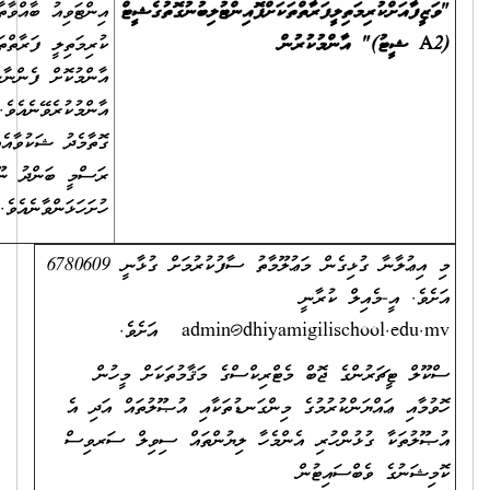
އިންޓަވިއު ބާއްވާތާ ރަސްމީ ބަންދު ނޫން 3 ދުވަހުގެ ތެރޭގައި "ވަޒީފާއަށް
ކުރިމަތިލީ ފަރާތްތަކަށް ޕޮއިންޓު ލިބުނު ގޮތުގެ ޝީޓް (A2 ޝީޓު)"
އާންމުކޮށް ފެންނާނެހެން މި އިދާރާގައި އަދި އިދާރާގެ ވެބްސައިޓްގައި
އާންމުކުރެވޭނެއެވެ. ވަޒީފާއަށް ކުރިމަތިލީ ފަރާތްތަކަށް ޕޮއިންޓު ދެވިފައިވާ
ގޮތާމެދު ޝަކުވާއެއް އޮތްނަމަ A2 ޝީޓު އާންމުކުރާ ދުވަހުން ފެށިގެން
ރަސްމީ ބަންދު ނޫން 3 ދުވަހުގެ ތެރޭގައި އެ ޝަކުވާއެއް މި އިދާރާއަށް
ހުށަހަޅަންވާނެއެވެ.
މި އިޢުލާނާ ގުޅިގެން މަޢުލޫމާތު ސާފުކުރުމަށް ގުޅާނީ 6780609
ން
އަދި އެ
ސަރވިސް