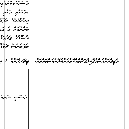
މަސައްކަތްކޮށްފައިވާ ނަމަ، އަދާކޮށްފައިވާ ވަޒީފާ އަދި ވަޒީފާގެ މުއްދަތާއި
(އަހަރާއި މަހާއި ދުވަސް އެނގޭގޮތަށް)، ވަޒީފާގެ މަސްއޫލިއްޔަތުތައް (އެއް
އިދާރާއެއްގެ ތަފާތު މަޤާމުތަކުގައި ވަޒީފާ އަދާކޮށްފައިވީ ނަމަވެސް) ވަކިވަކިން
ބަޔާންކޮށް އެ އޮފީހަކުން ދޫކޮށްފައިވާ ލިޔުން ލިބެންނެތް ނަމަ، ރެކްރޫޓްމަންޓް
އުޞޫލުގެ ޖަދުވަލު 8 ގައިވާ
"އުވާލާފައިވާ ތަންތަނުގެ ތަޖުރިބާ އަންގައިދޭ
ރެފަރެންސް ޗެކްފޯމް".
ޓީޗަރ
ރޭންކް
1
އިން
ޓީޗަރ
ރޭންކް
3
އާއި
ދެމެދު
ކްރައިޓީރިއާ
ޓީޗަރ ރޭންކް 1ގެ ޝަރުޠު
20
ފުރިހަމަވުން
އަސާސީ ޝަރުޠު ހަމަވުން
ޓީޗަރ ރޭންކް 2ގެ ޝަރުޠު
30
ފުރިހަމަވުން
ޓީޗަރ ރޭންކް 3ގެ ޝަރުޠު
35