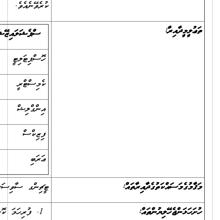
ކުރެވޭނެއެވެ.
ސްޕެޝަލައިޒޭޝަން
ތަޢުލީމީ ދާއިރާ
ހޮސްޕިޓަލިޓީ
އެޑިޔުކޭޝަން، ހޮސްޕިޓަލިޓީ، ޓީޗިންގ
ކެމިސްޓްރީ
އެޑިޔުކޭޝަން، ކެމިސްޓްރީ، ޓީޗިންގ
އިންގްލިޝް
އެޑިޔުކޭޝަން، އިންގްލިޝް، ޓީޗިންގ
ފިޒިކްސް
އެޑިޔުކޭޝަން، ފިޒިކްސް، ޓީޗިންގ
ޢަރަބި
އެޑިޔުކޭޝަން، އަރަބިކް ، ޓީޗިންގ
ޓީޗިންގ ސާވިސަސް
ފުރިހަމަ ކޮށްފައިވާ ވަޒީފާއަށް އެދޭ ފޯމު (މި ފޯމު ސިވިލް ސަރވިސް