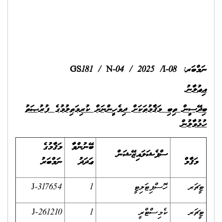
 ފުރުޞަތު
ުގެ
ބަރު
J-317
J-261