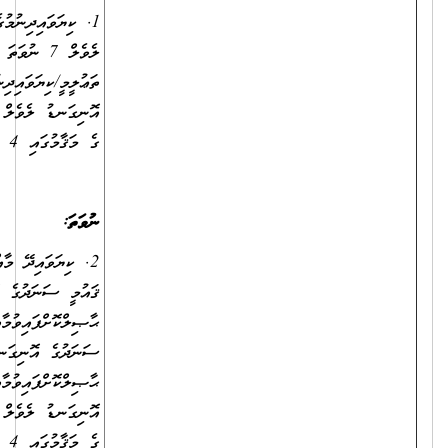
1. ކިޔަވައިދިނުމުގެ ދާއިރާއިން ދިވެހިރާއްޖޭގެ ޤައުމީ ސަނަދުގެ އޮނިގަނޑު
ލެވެލް 7 ނުވަތަ 8 ގެ ބެޗްލާރސް ޑިގްރީއެއް ޙާޞިލްކޮށްފައިވުމާއެކު،
ތަޢުލީމީ/ކިޔަވައިދިނުމުގެ ދާއިރާއިން ދިވެހިރާއްޖޭގެ ޤައުމީ ސަނަދުގެ
އޮނިގަނޑު ލެވެލް 9 ގެ ސަނަދެއް ޙާޞިލްކޮށްފައިވުމާއެކު ޓީޗރ، ރޭންކް 2
ގެ މަޤާމުގައި 4 އަހަރު ޚިދުމަތްކޮށްފައިވުން.
ނުވަތަ
:
2. ކިޔަވައިދޭ މާއްދާއަށް ޚާއްސަކުރެވިފައިވާ ދާއިރާއަކުން ދިވެހިރާއްޖޭގެ
ޤައުމީ ސަނަދުގެ އޮނިގަނޑު ލެވެލް 7 ނުވަތަ 8 ގެ ބެޗެލާރސް ޑިގްރީއެއް
ޙާޞިލްކޮށްފައިވުމާއެކު، ކިޔަވައިދިނުމުގެ ދާއިރާއިން ދިވެހިރާއްޖޭގެ ޤައުމީ
ސަނަދުގެ އޮނިގަނޑު ލެވެލް 5 ނުވަތަ އެއަށްވުރެ މަތީ ސަނަދެއް
ޙާޞިލްކޮށްފައިވުމާއެކު، ތަޢުލީމީ ދާއިރާއިން ދިވެހިރާއްޖޭގެ ޤައުމީ ސަނަދުގެ
އޮނިގަނޑު ލެވެލް 9 ގެ ސަނަދެއް ޙާޞިލްކޮށްފައިވުމާއެކު، ޓީޗަރ، ރޭންކް 2
ގެ މަޤާމުގައި 4 އަހަރު ޚިދުމަތްކޮށްފައިވުން.