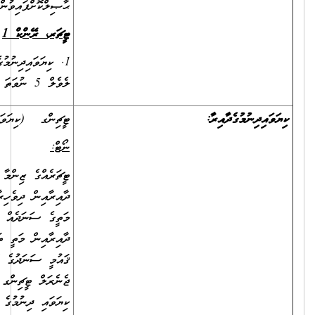
ޙާޞިލްކޮށްފައިވުން.
ޓީޗަރ
،
ރޭންކް
1
1. ކިޔަވައިދިނުމުގެ ދާއިރާއިން ދިވެހިރާއްޖޭގެ ޤައުމީ ސަނަދުގެ އޮނިގަނޑު
ލެވެލް 5 ނުވަތަ ލެވެލް 6 ގެ ސަނަދެއް ޙާޞިލްކޮށްފައިވުން.
ޓީޗިންގ (ކިޔަވައިދޭ މާއްދާއިން ސްޕެޝަލައިޒްވެފައިވާ)
ނޯޓް
:
ޓީޗަރެއްގެ ޒިންމާ އަދާ ކުރައްވާ ކޮންމެ ފަރާތަކުން ކިޔަވައި ދިނުމުގެ
ދާއިރާއިން ދިވެހިރާއްޖޭގެ ޤައުމީ ސަނަދުގެ އޮނިގަނޑު ލެވެލް 5އަކަށްވުރެ
މަތީގެ ސަނަދެއް އޮންނަންޖެހޭތީ، ކިޔަވައިދޭ މާއްދާއަށް ޚާއްސަ ކުރެވިފައިވާ
ދާއިރާއިން މަތީ ތަޢުލީމު ހާސިލު ކުރައްވާފައިވާ ފަރާތްތަކުން، ދިވެހިރާއްޖޭގެ
ޤައުމީ ސަނަދުގެ އޮނިގަނޑު ލެވެލް 5އަކަށްވުރެ މަތިން ޓީޗިންގ ދާއިރާގެ
ޖެނެރަލް ޓީޗިންގ ސެޓްފިކެޓެއް ފުރިހަމަ ކުރައްވާފައިވާނަމަ، އެ ސެޓްފިކެޓް
ކިޔަވައި ދިނުމުގެ ދާއިރާގެ ސަނަދެއް އޮތްކަމަށް ބެލުމުގައި ބޭނުން