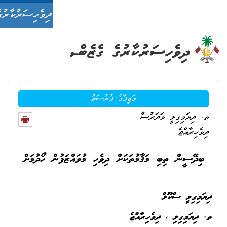
ދިވެހިސަރުކާރުގެ ގެޒެޓް
 ހޯދުމަށް