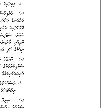
ލިބިފައިވާ ތަޢުލީމީ ސެޓުފިކެޓުތަކުގެ ކޮޕީ؛
(ހ) މޯލްޑިވްސް ކޮލިފިކޭޝަންސް އޮތޯރިޓީއިން ލެވަލް ކަނޑައަޅައި
ތައްގަނޑު ޖަހާފައިވާ، މަތީ ތަޢުލީމުދޭ ރާއްޖެއިން ބޭރުގެ މަރުކަޒަކުން
ދޫކޮށްފައިވާ ތަޢުލީމީ ސެޓުފިކެޓުތަކުގެ ކޮޕީއާއި ޓްރާންސްކްރިޕްޓުގެ ކޮޕީ؛
ނުވަތަ: ސެޓްފިކެޓު ނެތް ޙާލަތްތަކުގައި، ކޯސް ފުރިހަމަކުރިކަމުގެ ލިޔުމުގެ
ކޮޕީއާއި، މޯލްޑިވްސް ކޮލިފިކޭޝަންސް އޮތޯރިޓީން ދޫކޮށްފައިވާ އެސެސްމަންޓް
ރިޕޯޓްގެ ކޮޕީ އަދި ޓްރާންސްކްރިޕްޓްގެ ކޮޕީ
(ށ) ރާއްޖޭގެ މަތީ ތައުލީމުދޭ މަރުކަޒަކުން ދޫކޮށްފައިވާ ތައުލީމީ
ސެޓުފިކެޓުތަކުގެ ކޮޕީއާއި ޓްރާންސްކްރިޕްޓްގެ ކޮޕީ؛ ނުވަތަ ކޯސް
ފުރިހަމަކުރިކަމުގެ ލިޔުމުގެ ކޮޕީއާއި ޓްރާންސްކްރިޕްޓްގެ ކޮޕީ.
މަސައްކަތުގެ ތަޖުރިބާ އަންގައިދޭ ތިރީގައިވާ މިންގަނޑަށް ފެތޭ
ލިޔުންތަކުގެ ކޮޕީ:
(ހ) ސިވިލް ސަރވިސްގެ ވަޒީފާއެއްގައި، ދައުލަތުގެ މުއައްސަސާއެއްގައި،
ސަރުކާރު ހިއްސާވާ ކުންފުންޏެއްގައި ވަޒީފާ އަދާކޮށްފައިވާ ނަމަ