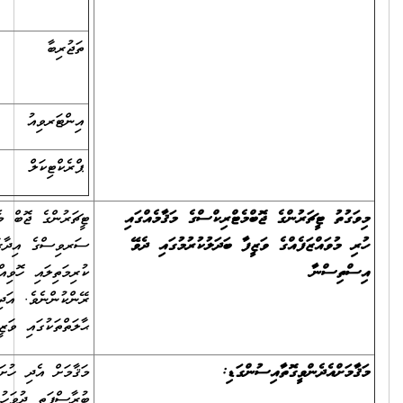
ފުރިހަމަވުން
ތަޖުރިބާ
އަސާސީ ޝަރުޠަށް ވުރެ
05
އިތުރުވާ ތަޖުރިބާ
އިންޓަރވިއު
25
ޕްރެކްޓިކަލް
35
ޓީޗަރުންގެ ޖޮބް މެޓްރިކްސްގެ މަޤާމެއްގައި ހުރި މުވައްޒަފެއް، ސިވިލް
ސަރވިސްގެ އިދާރާއެއްގެ ޓީޗަރެއްގެ މަޤާމަށް ބަދަލުކުރާނަމަ ނުވަތަ
ކުރިމަތިލައި ހޮވިއްޖެނަމަ، ވަޒީފާ ހަމަޖައްސާނީ އެވަގުތު ވަޒީފާގައި ހުރި
ރޭންކުންނެވެ. އަދި އެވަގުތު ހުރި ރޭންކަށްވުރެ މަތީ ރޭންކަށް ޝަރުޠު ހަމަވާ
ޙާލަތްތަކުގައި ވަޒީފާ ހަމަޖައްސާނީ ޝަރުޠުހަމަވާ މަތީ ރޭންކުންނެވެ.
މަޤާމަށް އެދި ހުށަހަޅަންޖެހޭ ތަކެތި ހުށަހަޅާނީ 11 ޑިސެމްބަރ 2025 ވާ
ބުރާސްފަތި ދުވަހުގެ 12.00 ގެ ކުރިން، ދިޔަމިގިލީ ސްކޫލަށެވެ. ވަޒީފާއަށް