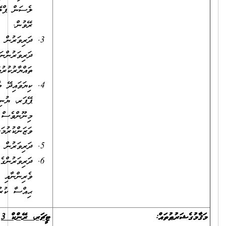
ލެސަން ޕްލޭންތަކާއި ކުލާސްރޫމުގެ މާހައުލު އަދި އިތުރު ހަރަކާތްތައް
ރޭވުން.
ދަރިވަރުން ލައްވާ ކުރުވާ ޕްރެކްޓިކަލް މަސައްކަތްތައް ބެލެހެއްޓުމާއި
ދަރިވަރުންނަށް ބާއްވާ ތަފާތު އެކިއެކި ޓެސްޓްތަކުގެ ޕޭޕަރު
ތައްޔާރުކުރުމާއި ޓެސްޓްތައް އެޑްމިނިސްޓަރ ކުރުން.
ކިޔަވައިދޭ މާއްދާއާ ގުޅޭގޮތުން ދަރިވަރުންގެ ފޮތްތަކާއި އެސެސްމަންޓް
ޕޭޕަރ، ޔުނިޓް ޓެސްޓް ޕޭޕަރުތަކާއި، ޓާމް ޓެސްޓް ޕޭޕަރު އަދި
މިނޫންވެސް ދަރިވަރުންނަށް ޙާޞިލްވި މިންވަރު ނުވަތަ ކުރިއެރުން
ވަޒަންކުރުމަށް ބާއްވާ ޓެސްޓް ތަކުގެ ޕޭޕަރުތައް މާކުކުރުން.
ދަރިވަރުން ހާޞިލުކުރާ މިންވަރާއި ކުރިއެރުމުގެ ރެކޯޑުތައް ބެލެހެއްޓުން
ދަރިވަރުންގެ ކުރިއެރުމާ ބެހޭ ގޮތުން ބެލެނިވެރިންނާއި ސްކޫލުގެ
ވެރިންނާއި ތަޢުލީމީ ދާއިރާގެ ފަރާތްތަކަށް ބޭނުންވާނެ މަޢުލޫމާތު
ޙިއްސާ ކުރުން
ޓީޗަރ
،
ރޭންކް
3