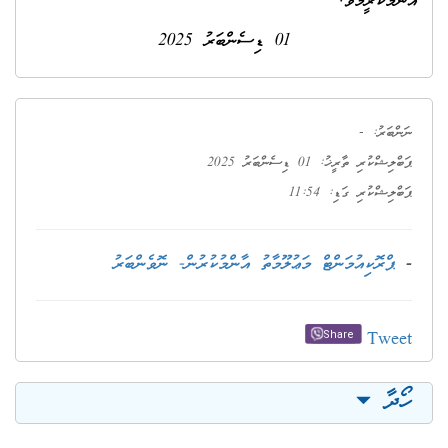
އާންމުކުރީމެވެ.
01 ޑިސެންބަރު 2025
-
ނަންބަރު:
ޕަބްލިޝްކުރި ތާރީޚު: 01 ޑިސެންބަރު 2025
ޕަބްލިޝްކުރި ގަޑި: 11:54
-
ޕްރޮކިއުމަންޓް މަޢުލޫމާތު އާންމުކުރުން- ނޮވެންބަރު
Tweet
Share
ހޯދާ