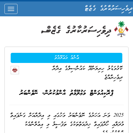
ދިވެހިސަރުކާރުގެ ގެޒެޓް
oggle
ation
ޢާންމު މަޢުލޫމާތު
ކޮޅުމަޑުލު ހިރިލަންދޫ ކައުންސިލްގެ އިދާރާ
ދިވެހިރާއްޖެ
ޕްރޮކިއުމަންޓް މަޢުލޫމާތު އާންމުކުރުން- ނޮވެންބަރު
2025 ވަނަ އަހަރުގެ ނޮވެންބަރު މަހުގައި މި އިދާރާއަށް ގަނެފައިވާ
މުދަލާއި ހޯދާފައިވާ ޚިދުމަތްތަކުގެ ތަފުސީލު މި އިޢުލާނާއެކު