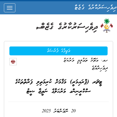
ދިވެހިސަރުކާރުގެ ގެޒެޓް
oggle
ation
ވަޒީފާގެ ފުރުޞަތު
ހއ. އަތޮޅު ތަޢުލީމީ މަރުކަޒު
ދިވެހިރާއްޖެ
ޓީޗަރ (ޕްރައިމަރީ) މަޤާމަށް ކުރިމަތިލި ފަރާތްތަކުގެ
ސްކްރީނިންގ މަރުޙަލާގެ ނަތީޖާ ޝީޓު
20 ނޮވެންބަރު 2025