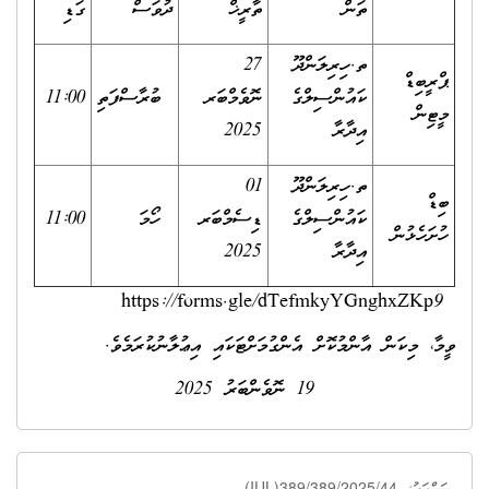
ތަން
ތާރީޚް
ދުވަސް
ގަޑި
ތ.ހިރިލަންދޫ
27
ޕްރީބިޑް
ކައުންސިލްގެ
ނޮވެމްބަރ
ބުރާސްފަތި
11:00
މީޓިން
އިދާރާ
2025
ތ.ހިރިލަންދޫ
01
ބިޑް
ކައުންސިލްގެ
ޑިސެމްބަރ
ހޯމަ
11:00
ހުށަހެޅުން
އިދާރާ
2025
https://forms.gle/dTefmkyYGnghxZKp9
ވީމާ، މިކަން އާންމުކޮށް އެންގުމަށްޓަކައި އިޢުލާނުކުރަމެވެ.
19 ނޮވެންބަރު 2025
(IUL)389/389/2025/44