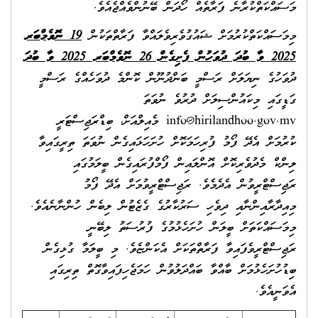
މަސައްކަތްކުރާނެ ފަރާތެއް ހޯދަން ބޭނުންވެއްޖެއެވެ.
މިމަސައްކަތްކުރުމަށް ޝައުގުވެރިވެލައްވާ ފަރާތްތަކުން
19
ނޮވެމްބަރ
2025 ވާ ބުދަ ދުވަހުން ފެށިގެން 26 ނޮވެމްބަރ 2025 ވާ ބުދަ
ދުވަހުގެ ނިޔަލަށް ރަސްމީ ބަންދުނޫން ކޮންމެ ދުވަހެއްގެ ރަސްމީ
ގަޑީގައި މިކައުންސިލަށް ދުރުވެ ނުވަތަ
info@hirilandhoo.gov.mv
މެއިލްއަށް، ބިޑްރަޖިސްޓަރީ
ކުރުމަށް އެދޭ ފޯމު ފުރިހަމަކޮށް ހުށަހަޅައިގެން ނުވަތަ ތިރީގައިވާ
ލިންކް މެދުވެރިކޮށް އޮންލައިން ފޯމްފުރައިގެން ބީލަމުގައި
ރަޖިސްޓްރީވުން އެދެމެވެ. ރަޖިސްޓްރީވުމަށް އެދޭ ފޯމު
މިއިދާރާއިންނާއި ދިވެހި ސަރުކާރުގެ ގެޒެޓުން ލިބެން ހުންނާނެއެވެ.
މިމަސައްކަތަށް ބީލަން ހުށަހެޅުމުގެ ފުރުސަތު ލިބޭނީ
ރަޖިސްޓްރީވެފައިވާ ފަރާތްތަކަށް އެކަންޏެވެ. މި ބީލަމާ ގުޅިގެން
ބިޑުހުށަހެޅުމަށް ބާއްވާ ބައްދަލުވުން ހަމަޖެހިފައިވާގޮތް ތިރިގައި
އެވަނީއެވެ.