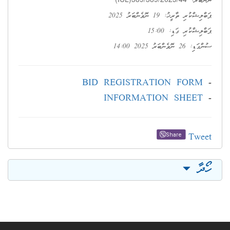
ނަންބަރު:
ޕަބްލިޝްކުރި ތާރީޚު: 19 ނޮވެންބަރު 2025
ޕަބްލިޝްކުރި ގަޑި: 15:00
ސުންގަޑި: 26 ނޮވެންބަރު 2025 14:00
BID REGISTRATION FORM
-
INFORMATION SHEET
-
Tweet
Share
ހޯދާ