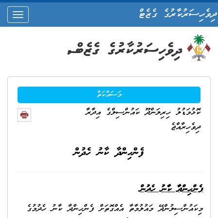
ދިވެހިސަރުކާރުގެ ގެޒެޓް
oggle
ation
މަސައްކަތް
ކޮޅުމަޑުލު ހިރިލަންދޫ ކައުންސިލްގެ އިދާރާ
ދިވެހިރާއްޖެ
ފެންހިންދާ ކާނު ހެދުން
ފެންހިންދާ ކާނު ހެދުން
މިކައުންސިލުންދޭ މައުލުމާތާ އެއްގޮތަށް ފެންހިންދާ ކާނު ހެދުމުގެ