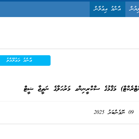
ިޔުން
އާންމު އިޢުލާން
ޢާންމު މަޢުލޫމާތު
ްރެކްޓް) މަޤާމުގެ ސްކްރީނިންގ މަރުހަލާގެ ނަތީޖާ ޝީޓް
09 ނޮވެންބަރު 2025