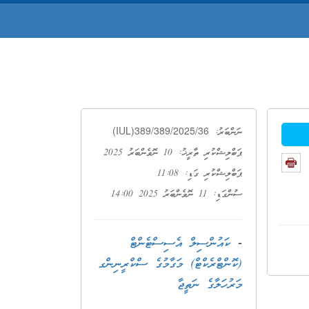
(IUL)389/389/2025/36
ނަންބަރު:
ޕަބްލިޝްކުރި ތާރީޚު: 10 ނޮވެންބަރު 2025
ޕަބްލިޝްކުރި ގަޑި: 11:08
ސުންގަޑި: 11 ނޮވެންބަރު 2025 14:00
-
ކައުންސިލް އެސިސްޓެންޓް
(ކޮންޓްރެކްޓް) މަގާމުގެ ސްކްރީނިންގ
މަރުހަލާގެ ނަތީޖާ