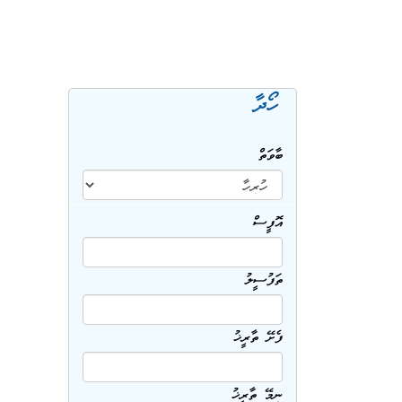
ހޯދާ
ބާވަތް
އޮފީސް
ތަފުސީލު
ފެށޭ ތާރީޚު
ނިމޭ ތާރީޚު