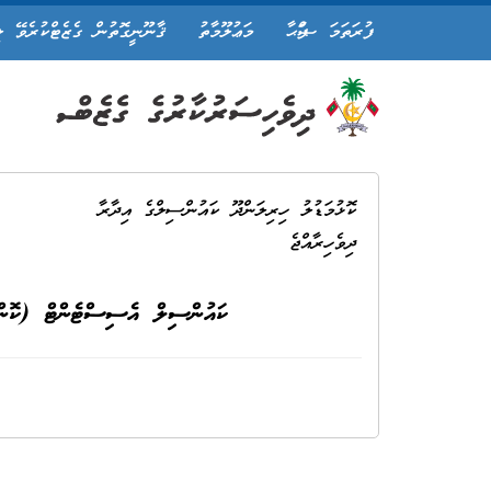
ފުރަތަމަ ޞަފްޙާ
މަޢުލޫމާތު
ޤާނޫނީގޮތުން ގެޒެޓްކުރެވޭ ލ
ކޮޅުމަޑުލު ހިރިލަންދޫ ކައުންސިލްގެ އިދާރާ
ދިވެހިރާއްޖެ
ކައުންސިލް އެސިސްޓެންޓް (ކޮންޓ