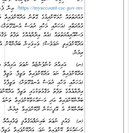
https://myaccount.csc.gov.mv/
އިން ފެންނަންނެތް ތަޖުރިބާގެ
މުއްދަތުތައް ހާމަކޮށްދިމުގެ ގޮތުން އަދާކޮށްފައިވާ ވަޒީފާ، އަދި ވަޒީފާގެ
މުއްދަތާއި (އަހަރާއި މަހާއި ދުވަސް އެނގޭގޮތަށް)، ވަޒީފާގެ
މަސްއޫލިއްޔަތުތައް (އެއް އިދާރާއެއްގެ ތަފާތު މަޤާމުތަކުގައި ވަޒީފާ
އަދާކޮށްފައިވީ ނަމަވެސް) ވަކިވަކިން ބަޔާންކޮށް އެ އޮފީހަކުން ދޫކޮށްފައިވާ
ލިޔުން.
(ނ) އަމިއްލަ ކުންފުންޏެއް ނުވަތަ އަމިއްލަ އިދާރާއެއްގައި ވަޒީފާ
އަދާކޮށްފައިވާ ނަމަ އަދާކޮށްފައިވާ ވަޒީފާ، ވަޒީފާ އަދާކުރި މުއްދަތާއި
(އަހަރާއި މަހާއި ދުވަސް އެނގޭގޮތަށް)، ވަޒީފާގެ މަސްއޫލިއްޔަތުތައް (އެއް
އިދާރާއެއްގެ ތަފާތު މަޤާމުތަކުގައި ވަޒީފާ އަދާކޮށްފައިވީ ނަމަވެސް) ވަކިވަކިން
ބަޔާންކޮށްފައިވާ އަދި މަސައްކަތްކޮށްފައިވާ ތަނުގެ މުވައްޒަފުންގެ އަދަދު
ބަޔާންކޮށް އެ އޮފީހަކުން ދޫކޮށްފައިވާ ލިޔުން.
(ރ) ޤައުމީ ނުވަތަ ބައިނަލްއަޤުވާމީ ޖަމްއިއްޔާ ނުވަތަ ޖަމާއަތެއްގައި
މަސައްކަތް ކޮށްފައިވާ ނަމަ، އަދާކޮށްފައިވާ ވަޒީފާ، އަދި ވަޒީފާ އަދާކުރި