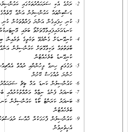
ރަށުގެ އެކި ސަރަޙައްދުތަކުގައި ކައުންސިލުން ބަހައްޓާފައިވާ
ޑަސްބިންތައް ކައުންސިލުން އަންގާ ގޮތެއްގެ މަތިން ހުސްކުރުން
ކުނި ހިފައިގެން އަންނަ ފަރާތްތަކުން ކުނި ގޮނޑަށް ކުނި އަޅަނީ
ކަނޑައަޅައިފައިވާގޮތަށްތޯ ބަލައި މޮނީޓަރކުރުން
ކުނިގޮނޑަށް ގެންދެވޭ ތަކެތީގެ ތެރެއިން؛ ބިއްލޫރި އާއި މަޢުދަނުގެ
ބާވަތްތައް ވަކިވާގޮތަށް ކައުންސިލުން އަންގާ ތަނެއްގައި ބަހައްޓައި
ކުނިގޮނޑު ބެލެހެއްޓުން
މަގުމަތީ ހިނގާ މީހުންނާއި ދުއްވާ އެއްޗިއްސަށް އުދަގޫވާ ގޮތަށް
ހުންނަ ރުއްގަސް ކޮށުން
ކައުންސިލުން ކަނޑަ އަޅާ ބީޗް ސަރަޙައްދުތައް ސާފުކޮށް ބެލެހެއްޓުން
ބަނދަރު ފެނުގެ ނިޒާމް މަރާމާތުކުރުމާއި ބެލެހެއްޓުން
ބަނދަރު ކަރަންޓު ބޯޑް ކައުންސިލުން ކަނޑައަޅާ ގޮތެއްގެމަތިން
ބެލެހެއްޓުން
ކައުންސިލުން ފާހަގަކުރާ ޚާއްޞަ ދުވަސްތަކާއި އިވެންޓްތަކަށް
އެހީތެރިވުން