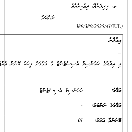
ވެހިރާއްޖެ
ަރު:
ް އެސިސްޓެންޓް ގެ މަޤާމަށް މީހަކު ބޭނުން ވެއްޖެއެވެ.
ކައުންސިލް އެސިސްޓެންޓް
-
01