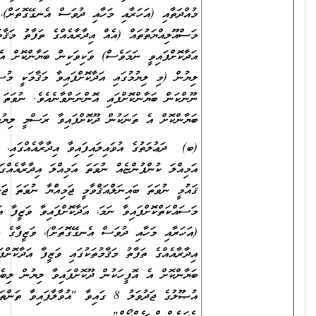
މުއްދަތާއި (އަހަރާއި މަހާއި ދުވަސް އެނގޭގޮތަށް)، ވަޒީފާގެ
މަސްއޫލިއްޔަތުތައް (އެއް އިދާރާއެއްގެ ތަފާތު މަޤާމުތަކުގައި ވަޒީފާ
އަދާކޮށްފައިވީ ނަމަވެސް) ވަކިވަކިން ބަޔާންކޮށް އެ ތަނަކުން ދޫކޮށްފައިވާ
ލިޔުން (މި ލިޔުމުގައި އަދާކޮށްފައިވާ މަޤާމަކީ މުސާރަދެވޭ މަޤާމެއްކަން ނުވަތަ
ނޫންކަން ބަޔާންކޮށްފައި އޮންނަންވާނެއެވެ. ނުވަތަ ބަދަލުގައި އެކަން
ބަޔާންކޮށް އެ ތަނަކުން ދޫކޮށްފައިވާ ރަސްމީ ލިޔުމެއް ހުށަހަޅަންވާނެއެވެ.)
(ބ) ދަޢުލަތުގެ އުވައިލައިފައިވާ އިދާރާއެއްގައި، ނުވަތަ އުވައިލައިފައިވާ
އަމިއްލަ ކުންފުންޏެއް ނުވަތަ އަމިއްލަ އިދާރާއެއްގައި، ނުވަތަ އުވައިލައިފައިވާ
ޤައުމީ ނުވަތަ ބައިނަލްއަޤްވާމީ ޖަމިއްޔާ ނުވަތަ ޖަމާއަތެއްގައި
މަސައްކަތްކޮށްފައިވާ ނަމަ، އަދާކޮށްފައިވާ ވަޒީފާ އަދި ވަޒީފާގެ މުއްދަތާއި
(އަހަރާއި މަހާއި ދުވަސް އެނގޭގޮތަށް)، ވަޒީފާގެ މަސްއޫލިއްޔަތުތައް (އެއް
އިދާރާއެއްގެ ތަފާތު މަޤާމުތަކުގައި ވަޒީފާ އަދާކޮށްފައިވީ ނަމަވެސް) ވަކިވަކިން
ބަޔާންކޮށް އެ އޮފީހަކުން ދޫކޮށްފައިވާ ލިޔުން ލިބެންނެތް ނަމަ، ރެކްރޫޓްމަންޓް
އުޞޫލުގެ ޖަދުވަލު 8 ގައިވާ "އުވާލާފައިވާ ތަންތަނުގެ ތަޖުރިބާ އަންގައިދޭ