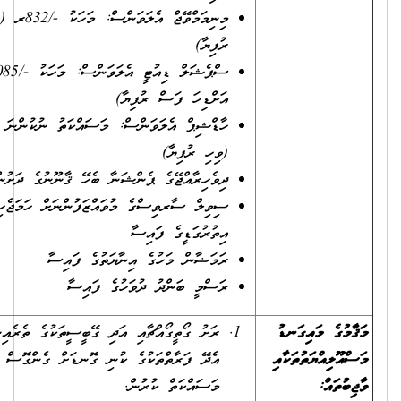
މިނިމަމްވޭޖް އެލަވަންސް: މަހަކު -/832ރ (އަށްސަތޭކަ ތިރީސް ދެ
ރުފިޔާ)
ސްޕެޝަލް ޑިއުޓީ އެލަވަންސް: މަހަކު -/1085ރ (އެއް ސަތޭކަ
އަށްޑިހަ ފަސް ރުފިޔާ)
ހާޑްޝިޕް އެލަވަންސް: މަސައްކަތު ނުކުންނަ ކޮންމެ ދުވަހަކަށް -/20ރ
(ވިހި ރުފިޔާ)
ދިވެހިރާއްޖޭގެ ޕެންޝަނާ ބެހޭ ޤާނޫނުގެ ދަށުން ދެވޭ ޕެންޝަން ފައިސާ
ސިވިލް ސާރވިސްގެ މުވައްޒަފުންނަށް ހަމަޖެހިފައިވާ އުސޫލުން
އިތުރުގަޑީގެ ފައިސާ
ރަމަޟާން މަހުގެ އިނާޔަތުގެ ފައިސާ
ރަސްމީ ބަންދު ދުވަހުގެ ފައިސާ
ރަށު ގޯތީގޯއްޗާއި އަދި ގޭބީސީތަކުގެ ތެރެއިން ކުނި އުކުމުގެ ޚިދުމަތަށް
އެދޭ ފަރާތްތަކުގެ ކުނި ގޮނޑަށް ގެންގޮސް ކުނި ނައްތާލުމުގެ
މަސައްކަތް ކުރުން.