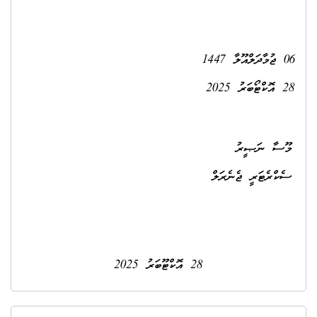
 އޮކްޓޫބަރު 2025