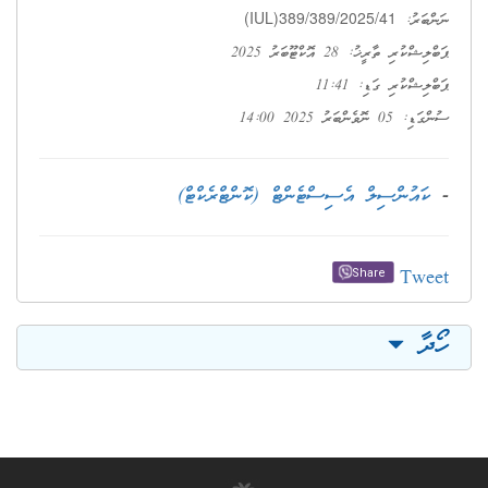
(IUL)389
ންޓް (ކޮންޓްރެކްޓް)