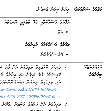
ލިޔަން ކިޔަން އެނގުން
މަޤާމުގެ މަސައްކަތާއި ގުޅޭ ތަޢުލީމީ ރޮނގުތައް
ނެތް
މަޤާމުގެ މަސައްކަތުގެ ދާއިރާތައް
ފޮޅާ ސާފުކުރުން
ފުރިހަމަ ކޮށްފައިވާ ވަޒީފާއަށް އެދޭ ފޯމު (މި ފޯމު ސިވިލް ސަރވިސް
ކޮމިޝަނުގެ ވެބްސައިޓުން އަދި އިދާރާގެ ވެބްސައިޓުންނާއި ކައުންޓަރުން
އަދި ތިރީގައިވާ ލިންކުން ލިބެންހުންނާނެއެވެ.)
https://www.csc.gov.mv/download/2021/84/1e148c34-
bc04-4150-9537-29309c104aa7.docx
ވަޒީފާއަށް އެދޭ ފަރާތުގެ ވަނަވަރު (ގުޅޭނެ ފޯނު ނަންބަރާއި އީ-މެއިލް