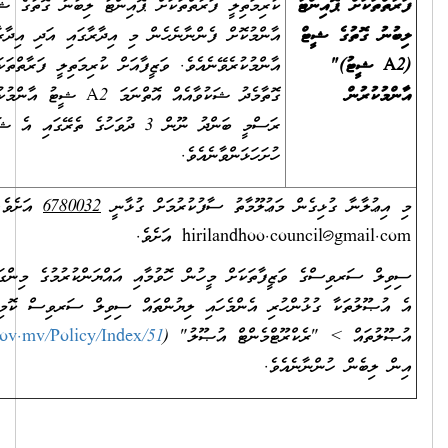
ކުރިމަތިލީ ފަރާތްތަކަށް ޕޮއިންޓު ލިބުނު ގޮތުގެ ޝީޓް (A2 ޝީޓު)"
އާންމުކޮށް ފެންނާނެހެން މި އިދާރާގައި އަދި އިދާރާގެ ވެބްސައިޓްގައި
އާންމުކުރެވޭނެއެވެ. ވަޒީފާއަށް ކުރިމަތިލީ ފަރާތްތަކަށް ޕޮއިންޓު ދެވިފައިވާ
ގޮތާމެދު ޝަކުވާއެއް އޮތްނަމަ A2 ޝީޓު އާންމުކުރާ ދުވަހުން ފެށިގެން
ރަސްމީ ބަންދު ނޫން 3 ދުވަހުގެ ތެރޭގައި އެ ޝަކުވާއެއް މި އިދާރާއަށް
ހުށަހަޅަންވާނެއެވެ.
މަޢުލޫމާތު ސާފުކުރުމަށް ގުޅާނީ
6780032
އަށެވެ. އީ-މެއިލް ކުރާނީ
hirilandhoo.c
އަށެވެ.
ފާތަކަށް މީހުން ހޮވުމާއި އައްޔަންކުރުމުގެ މިންގަނޑުތަކާއި އުޞޫލުތައް އަދި
ުރި އެންމެހައި ލިޔުންތައް ސިވިލް ސަރވިސް ކޮމިޝަނުގެ ވެބްސައިޓްގެ
ޓްމެންޓް އުޞޫލު" (
https://www.csc.gov.mv/Policy/Index/51
)
ވެ.