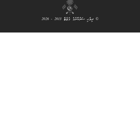
ަރުކާރުގެ ގެޒެޓް 2013 - 2026