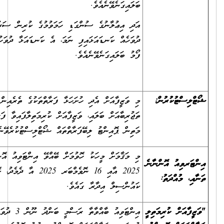
ބަލައިގަނެވޭނެއެވެ.
އަދި އިޢުލާނުގެ ސުންގަޑި ހަމަވުމުގެ ކުރިން ސަރުކާރުން އަލަށް ބަންދު
ދުވަހެއް ކަނޑައަޅައިފި ނަމަ، އެ ކަނޑައަޅާ ދުވަހުގެ އަދަދަށް ވަޒީފާއަށް އެދޭ
ފޯމު ބަލައިގަނެވޭނެއެވެ.
މި ވަޒީފާއަށް އެދި ހުށަހަޅާ ފަރާތްތަކުގެ ތެރެއިން ތަޢުލީމީ ފެންވަރާއި
ތަޖުރިބާއަށް ބަލައި، ވަޒީފާއަށް ކުރިމަތިލާފައިވާ ފަރާތްތަކުގެ ތެރެއިން އެންމެ
މަތިން ޕޮއިންޓު ލިބޭފަރާތްތައް ޝޯޓްލިސްޓުކުރެވޭނެއެވެ.
މި މަޤާމަށް މީހަކު ހޮވުމަށް ބޭއްވޭ އިންޓަވިއު އޮންނާނީ، 09 ނޮވެމްބަރ
2025 އާއި 16 ނޮވެމްބަރ 2025 އާ ދެމެދު، ކޮޅުމަޑުލު ހިރިލަންދޫ
ކައުންސިލް އިދާރާ ގައެވެ.
އިންޓަވިއު ބާއްވާތާ ރަސްމީ ބަންދު ނޫން 3 ދުވަހުގެ ތެރޭގައި "ވަޒީފާއަށް