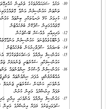
ރަށުގެ ސަރަޙައްދުތަކުގެ ތެރެއިން ކުއްލިގޮތަކަށް ސާފު ކުރަންޖެހޭ
ތަންތަން ކައުންސިލުން އަންގާ ގޮތެއްގެމަތިން ސާފުކުރުން
ކުޅިވަރު ކުޅޭ ދަނޑުތަކާއި ބިންތައް ކައުންސިލުން އަންގާ
ގޮތެއްގެމަތިން ސާފުކޮށް ބެލެހެއްޓުން
މަދިރިއާއި މެއްސަށް ބޭސްޖެހުން
ފެންބޮޑުވެއްޖެނަމަ ކައުންސިލުން އަންގާގޮތެއްގެމަތިން ކޯރު ކެނޑުން
ބަނދަރުގެ ސާފުތާހިރުކަން ބެލެހެއްޓުން
ކައުންސިލް އިދާރާގެ މަސައްކަތްތަކާގުޅޭ އެންމެހައި ކަންކަމުގައި
ކައުންސިލަށާއި ސެކްރެޓަރީ ޖެނެރަލަށް ޖަވާބުދާރީވުން.
ކައުންސިލުން ފާސްކުރާ ނިންމުންތައް ތަންފީޒުކުރުމަށް ފުރިހަމައަށް
އެއްބާރުލުންދީ، އެފަދަ ނިންމުންތައް ތަންފީޒުކުރުމުގައި ކުރަންޖެހޭ
އެންމެހައި ކަންކަން ސެކްރެޓަރީ ޖެނެރަލް ނުވަތަ ސުޕަވައިޒަރުގެ
ލަފަޔާ އިރުޝާދުގެ މަތިން ކުރުން.
ކައުންސިލް އިދާރާގެ އެންމެހައި އިދާރީ އަދި ފަންނީ މަސައްކަތްތައް
ސުޕަވައިޒަރުގެ ލަފަޔާ އިރުޝާދުގެ މަތިން ކުރުން.