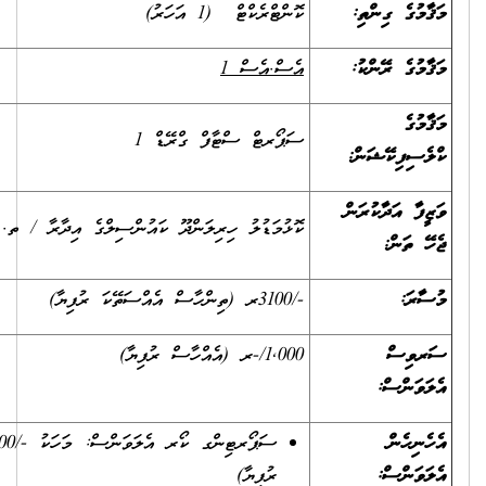
ކޮންޓްރެކްޓް (1 އަހަރު)
އެސް.އެސް 1
ސަޕޯރޓް ސްޓާފް ގްރޭޑް 1
ކޮޅުމަޑުލު ހިރިލަންދޫ ކައުންސިލްގެ އިދާރާ / ތ. ހިރިލަންދޫ، ދިވެހިރާއްޖެ
-/3100ރ (ތިންހާސް އެއްސަތޭކަ ރުފިޔާ)
1,000/-ރ (އެއްހާސް ރުފިޔާ)
ސަޕޯރޓިންގ ކޯރ އެލަވަންސް: މަހަކު -/1200ރ (ބާރަ ސަތޭކަ
ރުފިޔާ)