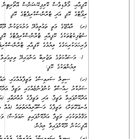
ކޮޕީއާއި، މޯލްޑިވްސް ކޮލިފިކޭޝަންސް އޮތޯރިޓީން ދޫކޮށްފައިވާ އެސެސްމަންޓް
ރިޕޯޓްގެ ކޮޕީ އަދި ޓްރާންސްކްރިޕްޓްގެ ކޮޕީ
(ށ) ރާއްޖޭގެ މަތީ ތައުލީމުދޭ މަރުކަޒަކުން ދޫކޮށްފައިވާ ތައުލީމީ
ސެޓުފިކެޓުތަކުގެ ކޮޕީއާއި ޓްރާންސްކްރިޕްޓްގެ ކޮޕީ؛ ނުވަތަ ކޯސް
ފުރިހަމަކުރިކަމުގެ ލިޔުމުގެ ކޮޕީއާއި ޓްރާންސްކްރިޕްޓްގެ ކޮޕީ.
މަސައްކަތުގެ ތަޖުރިބާ އަންގައިދޭ ތިރީގައިވާ މިންގަނޑަށް ފެތޭ
ލިޔުންތަކުގެ ކޮޕީ:
(ހ) ސިވިލް ސަރވިސްގެ ވަޒީފާއެއްގައި، ދައުލަތުގެ މުއައްސަސާއެއްގައި،
ސަރުކާރު ހިއްސާވާ ކުންފުންޏެއްގައި ވަޒީފާ އަދާކޮށްފައިވާ ނަމަ
އަދާކޮށްފައިވާ ވަޒީފާ، އަދި ވަޒީފާގެ މުއްދަތާއި (އަހަރާއި މަހާއި ދުވަސް
އެނގޭގޮތަށް)، ވަޒީފާގެ މަސްއޫލިއްޔަތުތައް (އެއް އިދާރާއެއްގެ ތަފާތު
މަޤާމުތަކުގައި ވަޒީފާ އަދާކޮށްފައިވީ ނަމަވެސް) ވަކިވަކިން ބަޔާންކޮށް އެ
އޮފީހަކުން ދޫކޮށްފައިވާ ލިޔުން.
(ށ) ސިވިލް ސަރވިސްގެ ތަޖުރިބާގެ ތެރެއިން