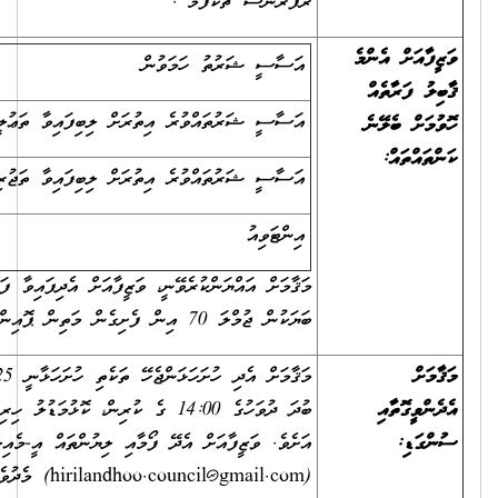
ރެފަރެންސް ޗެކްފޯމް".
އަސާސީ ޝަރުތު ހަމަވުން
50
އަސާސީ ޝަރުތައްވުރެ އިތުރަށް ލިބިފައިވާ ތަޢުލީމު
5
އަސާސީ ޝަރުތައްވުރެ އިތުރަށް ލިބިފައިވާ ތަޖުރިބާ
5
އިންޓަވިއު
40
މަޤާމަށް އައްޔަންކުރެވޭނީ، ވަޒީފާއަށް އެދިފައިވާ ފަރާތައް ކްރައިޓީރިއާގެ ހުރިހާ
ބަޔަކުން ޖުމްލަ 70 އިން ފެށިގެން މަތިން ޕޮއިންޓް ލިބިފައި ވާނަމައެވެ.
މަޤާމަށް އެދި ހުށަހަޅަންޖެހޭ ތަކެތި ހުށަހަޅާނީ 2025 ނޮވެމްބަރ 05 ވާ
ބުދަ ދުވަހުގެ 14:00 ގެ ކުރިން، ކޮޅުމަޑުލު ހިރިލަންދޫ ކައުންސިލްގެ އިދާރާ
އަށެވެ. ވަޒީފާއަށް އެދޭ ފޯމާއި ލިޔުންތައް އީ-މެއިލް
(
hirilandhoo.council@gmail.com
) މެދުވެރިކޮށް ވެސް