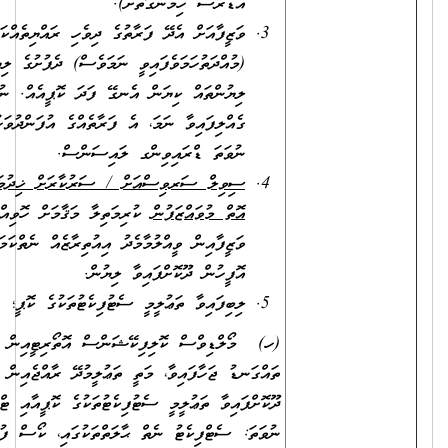
އެޑްރެސް ހިމެނޭގޮތަށް).
ވަޒީފާއަށް އެދޭ ފަރާތުގެ ދިވެހި ރައްޔިތެއްކަން އަންގައިދޭ ކާޑުގެ
(މުއްދަތުހަމަވެފައިވީ ނަމަވެސް) ދެފުށުގެ ލިޔުންތައް ފެންނަ، ލިޔެފައިވާ
ލިޔުންތައް ކިޔަން އެނގޭ ފަދަ ކޮޕީއެއް. ނުވަތަ އައި.ޑީ. ކާޑު
ގެއްލިފައިވާ ނަމަ، އެ ފަރާތެއްގެ އުފަންދުވަހުގެ ސެޓްފިކެޓު، ޕާސްޕޯޓް
ނުވަތަ ޑްރައިވިންގ ލައިސަންސް.
ސިވިލް ސަރވިސްއަށް / ސަރުކާރަށް ޚިދުމަތްކުރުމުގެ އެއްބަސްވުމެއް
އޮތް މުވައްޒަފުން
ކުރިމަތިލާ މަޤާމަށް ހޮވިއްޖެ ނަމަ، އަދާކުރަމުންދާ
ވަޒީފާއިން ވީއްލުމާމެދު އިއުތިރާޒެއް ނެތްކަމަށް، ވަޒީފާ އަދާކުރާ
އޮފީހުން ދޫކޮށްފައިވާ ލިޔުން.
ލިބިފައިވާ ތަޢުލީމީ ސެޓުފިކެޓުތަކުގެ ކޮޕީ؛
(ހ) މޯލްޑިވްސް ކޮލިފިކޭޝަންސް އޮތޯރިޓީއިން ލެވަލް ކަނޑައަޅައި
ތައްގަނޑު ޖަހާފައިވާ، މަތީ ތަޢުލީމުދޭ ރާއްޖެއިން ބޭރުގެ މަރުކަޒަކުން
ދޫކޮށްފައިވާ ތަޢުލީމީ ސެޓުފިކެޓުތަކުގެ ކޮޕީއާއި ޓްރާންސްކްރިޕްޓުގެ ކޮޕީ؛
ނުވަތަ: ސެޓްފިކެޓު ނެތް ޙާލަތްތަކުގައި، ކޯސް ފުރިހަމަކުރިކަމުގެ ލިޔުމުގެ