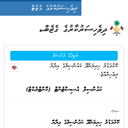
ދިވެހިސަރުކާރުގެ ގެޒެޓް
ވަޒީފާގެ ފުރުޞަތު
ައުންސިލްގެ އިދާރާ
އެސިސްޓެންޓް (ކޮންޓްރެކްޓް)
ައުންސިލްގެ އިދާރާ