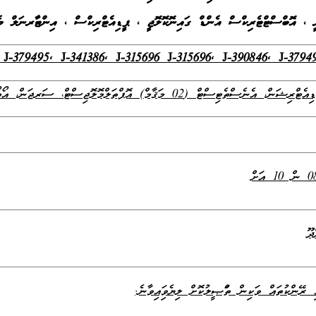
، އޮބްސްޓްޓެރިކްސް އެންޑް ގައިނޮކޮލޮޖީ ، ޕީޑިއެޓްރިކްސް ، އިންޓާރނަލް މ
 J-379495, J-341386, J-315696 J-315696, J-390846, J-3794
ާމް) އޮޕްތަލްމޮލޮޖިސްޓް، ސަރޖަން، އޯތޯޕީޑެކްސް، ރޭޑިއޮލޮޖިސްޓް (01 މަޤާމް)
ދޫ
ރޭންކުތައް ވަކިން ތަފްޞީލުކޮށް ލިޔެވިފައިވާނެ.