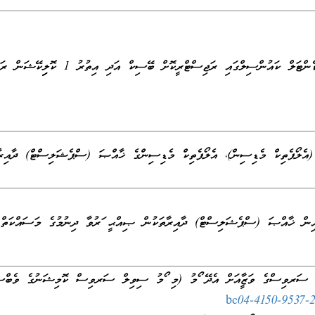
ގައި ރަޖިސްޓްރީކޮށް ބޭސިކް އަދި އިތުރު 1 ކޮލިފިކޭޝަން ރަޖިސްޓްރީކޮށް، ލައިސަންސް ލިބިފައިވުން
 (އެލޯޕެތިކް މެޑިސިން)، އެލޯޕެތިކް މެޑިސިންގެ ޚާއްޞަ (ސްޕެޝަލިސްޓް) ދާއިރާ
އިން ޚާއްޞަ (ސްޕެޝަލިސްޓް) ދާއިރާތަކުން ޞިއްޙީ ފަރުވާ ދިނުމުގެ މަސައްކަތް
ިލް ސަރވިސްގެ ވަޒީފާއަށް އެދޭ ފޯމު (މި ފޯމު ސިވިލް ސަރވިސް ކޮމިޝަނުގެ ވެބްސަ
bc04-4150-9537-