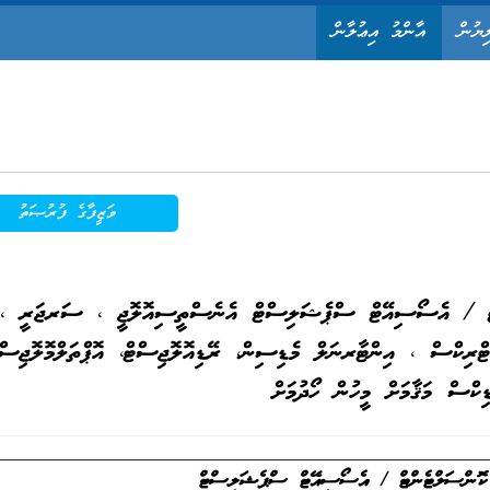
ިޔުން
އާންމު އިޢުލާން
ވަޒީފާގެ ފުރުޞަތު
ޓް / އެސޯސިއޭޓް ސްޕެޝަލިސްޓް އެނެސްތީސިއޮލޮޖީ ، ސަރޖަރީ ،
ޓްރިކްސް ، އިންޓާރނަލް މެޑިސިން، ރޭޑިއޮލޮޖިސްޓް، އޮޕްތަލްމޮލޮޖިސްޓ
ޑިކްސް މަޤާމަށް މީހުން ހޯދުމަށް
ކޮންސަލްޓެންޓް
/
އެސޯސިއޭޓް ސްޕެޝަލިސްޓް