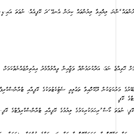
ިޔުންތައް ފެންނަ، ލިޔެފައިވާ ލިޔުންތައް ކިޔަން އެނގޭ ފަދަ ކޮޕީއެއް. ނުވަތަ އައި.ޑީ.
ް ހޮވިއްޖެ ނަމަ، އަދާކުރަމުންދާ ވަޒީފާއިން ވީއްލުމާމެދު އިއުތިރާޒެއްނެތްކަމަށް، ވަޒީ
ރުގެ މަރުކަޒަކުން ދޫކޮށްފައިވާ ތަޢުލީމީ ސެޓުފިކެޓުތަކުގެ ކޮޕީއާއި ޓްރާންސްކްރިޕް
ޓްގެ ކޮޕީ
ކޮޕީ؛ ނުވަތަ ކޯސް ފުރިހަމަކުރިކަމުގެ ލިޔުމުގެ ކޮޕީއާއި ޓްރާންސްކްރިޕްޓްގެ ކޮޕީ.