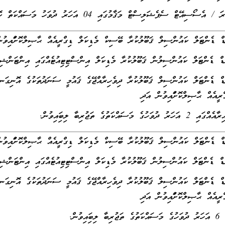
ެއް ޙާޞިލްކޮށްފައިވުން އަދި
ެއް ޙާޞިލްކޮށްފައިވުން އަދި