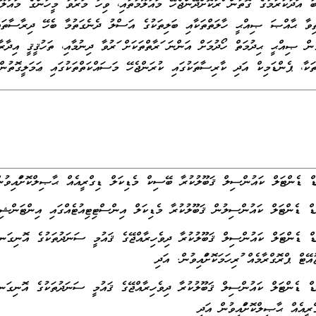
ު އަދާކުރުމުގެ ގޮތުން ފޯރުކޮށްދޭންޖެހޭ މައުލޫމާތާއި، ވިހާ މަރުވާ މީހުންގެ މައުލޫ
ވާ ޙާއްޞަ ޞިއްޙީ ހާލަތްތަކާއި ބަލިތަކުގެ އަސްލު ދެނެގަތުމާ ބެހޭ ދިރާސާތައްކޮށ
ން ޞިއްޙީ ޙިދުމަތް ހޯދުމަށް އަންނަ ފަރާތްތަކަށް ފަރުވާ ދިނުމާއި، ތަހުޤީޤީ އިދާރާ
، ޕެންޑަމިކް އަދި ކާރިސާތަކުގައި ކުރަންޖެހޭ މަސައްކަތްތަކުގައި ޢަމަލީގޮތުން 
ޕްރޮގްރާމެއް ފުރިހަމަކޮށްފައިވުން. އަދި
ެއް ޙާޞިލްކޮށްފައިވުން އަދި