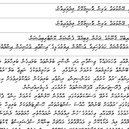
ރޭންކުތައް ވަކިން ތަފްޞީލުކޮށް ލިޔެވިފައިވާނެ.
ރޭންކުތައް ވަކިން ތަފްޞީލުކޮށް ލިޔެވިފައިވާނެ.
އިބެހޭ ޤާނޫނުގެ ދަށުން ލިބިދެވޭ ޕެންޝަން ކޮންޓްރިބިއުޝަން.
ަފުންނަށް ހަމަޖެހިފައިވާ އުސޫލުން އިތުރުގަޑީގެ ފައިސާއާއި އެހެނިހެން އިނާޔާތްތ
ިލާއާއި ވާހަކަދައްކާ ޖިސްމާނީ އަދި ނަފްސާނީ ބެލުންތައް ބަލައިގެން ބަލިހާލަތު ދެ
 ބޭނުންވާ ތަހުލީލުތައް ކުރުމަށް އެންގުމާއި އެ ތަހުލީލުތަކުގެ ނަތީޖާ ބަލާ ފަރުވާ
ިނުމާއި ފަރުވާ ކުރުމާއި ކައުންސިލިންގ ދިނުމާއި ބަލިތަކުން ރައްކާތެރިވުމަށް އި
ްޓަރީ ޕްރޮސީޖަރތަކާއި އޮޕަރޭޝަންތައް ކުރުމުގައި އެހީތެރިވެދިނުން.
ެރިކުރުމަށް ކުރެވޭ މަސައްކަތްތަކުގައި އާއްމުން ހޭލުންތެރި ކުރުމަށް ހިންގާ ޕްރޮގ
ަކުގައި ފަރުވާއަށް ބޭނުންވާ ޙާއްސަ ސެންޓަރުތަކާއި ހޮސްޕިޓަލްތަކަށް ބަލިމީހާ ރިފ
ުމުގެ ތެރޭގައާއި ވިހެއުމުގެ ފަހުން ދިމާވެދާނެ ނުރައްކާތެރި ހާލަތްތައް ދެނެގަނެ، 
ޫމާތު ލިޔެ ރެކޯޑްކޮށް މި މައުލޫމާތުގެ މައްޗަށް ބިނާކޮށް ސްޕެޝަލިސްޓް ޑޮކްޓަރ