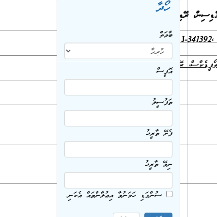
ހޯދާ
ެޑިސިން
، ރޭޑިއޮލޮޖިސްޓް، އޮޕްތަލްމޮލޮޖިސްޓް
، އޯތޯޕީޑިކްސް
ބާވަތް
J-309352
،
J-341394, J-341391, J-341392,
އޮފީސް
ތަފުސީލު
ފެށޭ ތާރީޚު
ނިމޭ ތާރީޚު
ސުންގަޑި ހަމަނުވާ އިޢުލާންތައް އެކަނި