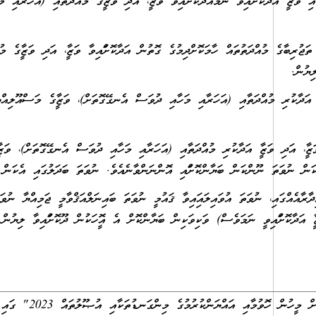
އަދާކޮށްފައިވާ ނަމައަދާކޮށްފައިވާ ވަޒީފާ، އަދި ވަޒީފާގެ މުއްދަތާއި (އަހަރާއި މަހ
ޖުރިބާގެ މުއްދަތުތައް ހާމަކޮށްދިމުގެ ގޮތުން އަދާކޮށްފައިވާ ވަޒީފާ، އަދި ވަޒީފާގެ 
ިޔުން.
ާ އަދާކުރި މުއްދަތާއި (އަހަރާއި މަހާއި ދުވަސް އެނގޭގޮތަށް)، ވަޒީފާގެ މަސްއޫލިއްޔަތ
ފާ، އަދި ވަޒީފާ އަދާކުރި މުއްދަތާއި (އަހަރާއި މަހާއި ދުވަސް އެނގޭގޮތަށް)، ވަޒީފާގ
ްކަން ނުވަތަ ނޫންކަން ބަޔާންކޮށްފައި އޮންނަންވާނެއެވެ. ނުވަތަ ބަދަލުގައި އެކަން
ާއެއްގައި، ނުވަތަ އުވައިލައިފައިވާ ޤައުމީ ނުވަތަ ބައިނަލްއަޤްވާމީ ޖަމިއްޔާ ނުވަތަ ޖ
ައްޔަންކުރުމުގެ މިންގަނޑުތަކާއި އުޞޫލުތައް 2023" ގައި ބަޔާންކޮށްފައި ވާނެއެވެ.