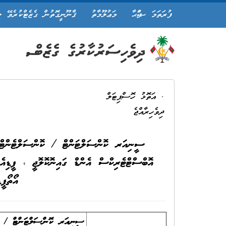
ފުރަތަމަ ޞަފްޙާ
މަޢުލޫމާތު
ޤާނޫނީގޮތުން ގެޒެޓްކުރެވޭ ލ
ފ. އަތޮޅު ހޮސްޕިޓަލް
ދިވެހިރާއްޖެ
ސީނިއަރ ކޮންސަލްޓަންޓް / ކޮންސަލްޓެން
އޮބްސްޓްޓެރިކްސް އެންޑް ގައިނޮކޮލޮޖީ ، ޕީޑިއެ
އޯތޯޕީ
ސީނިއަރ ކޮންސަލްޓަންޓް /