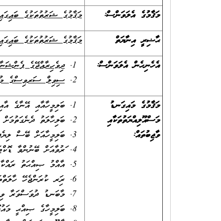
މަޤާމުގެ އެލަވަންސް:
މަޤާމުގެ ޝަރުތުތަކުގެ ބައިގައި 
ޙާޟިރީ އިނާޔަތް
މަޤާމުގެ ޝަރުތުތަކުގެ ބައިގައި 
އެހެނިހެން އެލަވަންސް
:
ދިވެހިރާއްޖޭގެ ޕެންޝަނާ
ސިވިލް ސަރވިސްގެ މުވައްޒ
މަޤާމުގެ މައިގަނޑު
ބަލިމީހާއާއި އޭނާގެ އާއ
މަސްއޫލިއްޔަތުތަކާއި
ބަލިހާލަތު ދެނެގަތުމަށް
ވާޖިބުތައް
:
ބަލިމީހާއަށް ބޭސް ލިޔެދ
ފަރުވާއަށް ބޭނުންވާ ޑޮކ
އާއްމު ޞިއްޙަތު ރައްކާތ
ރިފަރ ކުރަންޖެހޭ ހާލަތްތ
މާބަނޑު ދުވަސްވަރާ ވިހެއ
ބަލިމީހާގެ ޞިއްޙީ މައުލ