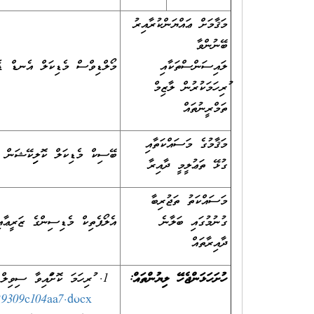
މަޤާމަށް ޢައްޔަންކުރާއިރު
ބޭނުންވާ
ލައިސަންސްތަކާއި
މޯލްޑިވްސް މެޑިކަލް އެނޑް ޑެންޓަލް ކައުންސިލް
ފުރިހަމަކުރުން ލާޒިމް
ތަމްރީނުތައް
މަޤާމުގެ މަސައްކަތާއި
ބޭސިކް މެޑިކަލް ކޮލިފިކޭޝަން
ގުޅޭ ތަޢުލީމީ ދާއިރާ
މަސައްކަތު ތަޖުރިބާ
ގުނުމުގައި ބަލާނެ
އެލޯޕެތިކް މެޑިސިންގެ ޒަރީޢާ
ދާއިރާތައް
ހުށަހަޅަންޖެހޭ ލިޔުންތައް:
ފުރިހަމަ ކޮށްފައިވާ ސިވ
29309c104aa7.docx