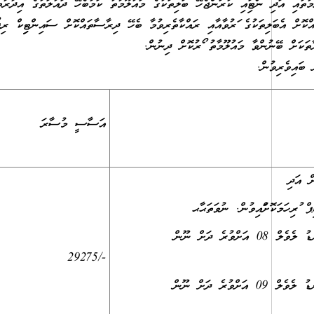
މާތާއި އަދި ނޯޓިފައި ކުރަންޖެހޭ ބަލިތަކުގެ މައުލޫމާތު ކަމާބެހޭ ދައުލަތުގެ އިދާރާ
ް އެބަލިތަކުގެ ފަރުވާއާއި ރައްކާތެރިވުމާ ބެހޭ ދިރާސާތައްކޮށް ސައިންޓިފިކް ރިޕ
ތަކަށް ބޭނުންވާ މައުލޫމާތު ފޯރުކޮށް ދިނުން.
ބައިވެރިވުން.
އަސާސީ މުސާރަ
3- މޯލްޑިވްސް މެޑިކަލް އެންޑް ޑެންޓަލް ކައުންސިލް ޤަބޫލުކުރާ ދިވެހިރާއްޖޭގެ ޤައުމީ ސަނަދުތަކުގެ އޮނިގަނޑު ލެވެލް 08 އަށްވުރެ ދަށް ނޫން
-/29275
-4 މޯލްޑިވްސް މެޑިކަލް އެންޑް ޑެންޓަލް ކައުންސިލް ޤަބޫލުކުރާ ދިވެހިރާއްޖޭގެ ޤައުމީ ސަނަދުތަކުގެ އޮނިގަނޑު ލެވެލް 09 އަށްވުރެ ދަށް ނޫން