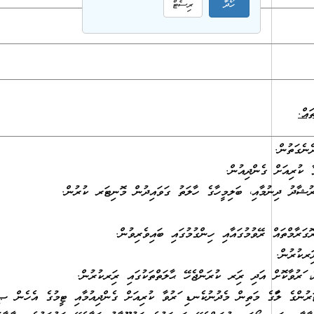
ައް.
ނެގަތުން.
 ކުރިއަށް ގެންދިއުން.
ރުޝާދު ދިނުމާއި، ބަލިމީހާގެ ހާލަތު ގަވައިދުން މޮނިޓަރ ކުރުން.
ަރާމްތައް ރޭވުމުގައާއި ހިންގުމުގައި ބައިވެރިވުން.
ަރކުރުން.
ފަރުވާކޮށް އަދި ރިފަރ ކުރަންޖެހޭ ޙާލަތްތަކުގައި ރިފަރކުރުން.
ުންގެ ލަފާގެ މަތިން މެދުނުކެނޑި ފަރުވާ ކުރިއަށް ގެންދިއުމާއި ޓީމުގެ އެހެން ޞި