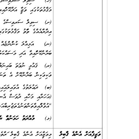
(ހ) ސިވިލް ސަރވިސްގެ ވަޒީފާއެއ
މަޤާމުތަކުގައި ވަޒީފާ އަދާކޮށްފަ
(ށ) ސިވިލް ސަރވިސްގެ ތަޖ
އިދާރާއެއްގެ ތަފާތު މަޤާމުތަކުގަ
(ނ) އަމިއްލަ ކުންފުންޏެއް ނުވަތ
ބަޔާންކޮށްފައިވާ އަދި މަސައްކަތް
(ރ) ޤައުމީ ނުވަތަ ބައިނަލްއަޤުވ
ވަކިވަކިން ބަޔާންކޮށް އެ ތަނަކ
(ބ) ދަޢުލަތުގެ އުވައިލައިފައިވާ
"އުވާލާފައިވާތަންތަނުގެތަޖުރިބާއަނ
(ޅ)
މުއްދަތު ހަމަނުވާ 
ވަޒީފާއަށް އެންމެ ޤާބިލް
މިވަޒީފާއަށް އެންމެ ޤާބިލް ފަރާތެއް 