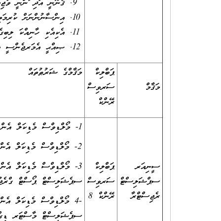
ޤާނޫނީ އަދި ފަންނީ ވާޖިބ
އިންސާނުންނަށް ކުރިމަތި
އެކިއެކި ހާނިއްކަ ލިބިގެ
ޞިއްޙީ އެމަރޖެންސީ ތަކާ
ޕަބްލިކް
މަޤާމްގެ ޝަރުޠުތައް
މަޤާމް
ސަރވިސް
ރޭންކް
1- މޯލްޑިވްސް މެޑިކަލް އެންޑް ޑެންޓަލް ކައުންސިލް ޤަބޫލުކުރާ ބޭސިކް މެޑިކަލް ޑިގްރީއެއް ޙާޞިލްކޮށްފައިވުން އަދި
2- މޯލްޑިވްސް މެޑިކަލް އެންޑް ޑެންޓަލް ކައުންސިލުން ޤަބޫލުކުރާ މެޑިކަލް އިންސްޓިޓިއުޓެއްގައި އިންޓަންޝިޕް ފުރިހަމަކޮށްފައިވުން. ނުވަތަޙާޙ
ސީނިއަރ
ޕަބްލިކް
ސޕްޝަލިސްޓް
ސަރވިސް
ސޕެޝަލިސްޓް ޕޯސްޓް ގްރެޖުއޭޓް 
ރެޖިސްޓްރާ
ރޭންކް 8
ސޕެޝަލިސްޓް މާސްޓަރ ޑިގްރީއ