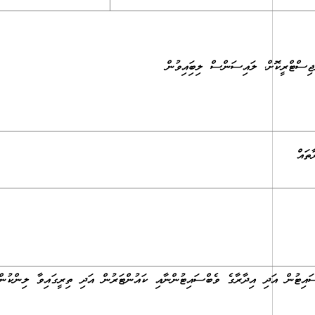
ތައް
އިޓުން އަދި އިދާރާގެ ވެބްސައިޓުންނާއި ކައުންޓަރުން އަދި ތިރީގައިވާ ލިންކުން 