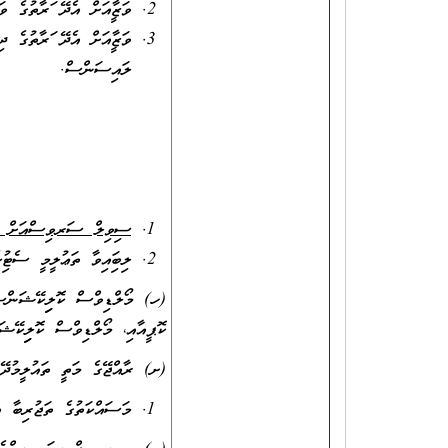
ވަޒީފާއަށް އެދޭ ފަރާތުގެ
ވަޒީފާއަށް އެދޭ ފަރާތުގެ 
ލައިސަންސް.
ސިވިލް ސަރވިސްއަށް / ސ
ލިބިފައިވާ ތަޢުލީމީ ސެޓުފި
(ހ) މޯލްޑިވްސް ކޮލިފިކޭޝަންސް 
ކޮޕީއާއި، މޯލްޑިވްސް ކޮލިފިކޭ
(ށ) ރާއްޖޭގެ މަތީ ތައުލީމުދޭ މ
މަސައްކަތުގެ ތަޖުރިބާ އ