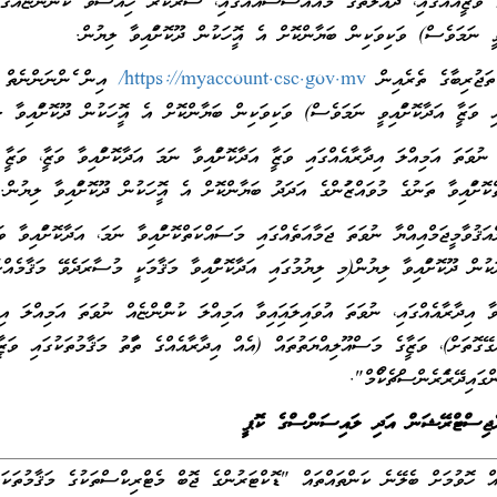
ްގައި، ދައުލަތުގެ މުއައްސަސާއެއްގައި، ސަރުކާރު ހިއްސާވާ ކުންފުންޏެއްގައި ވަޒީފާ 
އިވީ ނަމަވެސް) ވަކިވަކިން ބަޔާންކޮށް އެ އޮފީހަކުން ދޫކޮށްފައިވާ ލިޔުން.
ުރިބާގެ ތެރެއިން
https://myaccount.csc.gov.mv/
އިން ފެންނަންނެތް ތަ
އި ވަޒީފާ އަދާކޮށްފައިވީ ނަމަވެސް) ވަކިވަކިން ބަޔާންކޮށް އެ އޮފީހަކުން ދޫކޮށްފައިވާ ލ
ަ އަމިއްލަ އިދާރާއެއްގައި ވަޒީފާ އަދާކޮށްފައިވާ ނަމަ އަދާކޮށްފައިވާ ވަޒީފާ، ވަޒީފ
ކޮށްފައިވާ ތަނުގެ މުވައްޒަފުންގެ އަދަދު ބަޔާންކޮށް އެ އޮފީހަކުން ދޫކޮށްފައިވާ ލިޔުން.
ާމީޖަމްއިއްޔާ ނުވަތަ ޖަމާއަތެއްގައި މަސައްކަތްކޮށްފައިވާ ނަމަ، އަދާކޮށްފައިވާ ވަޒީ
ުން ދޫކޮށްފައިވާ ލިޔުން(މި ލިޔުމުގައި އަދާކޮށްފައިވާ މަޤާމަކީ މުސާރަދެވޭ މަޤާމެއ
 އިދާރާއެއްގައި، ނުވަތަ އުވައިލައިފައިވާ އަމިއްލަ ކުންފުންޏެއް ނުވަތަ އަމިއްލަ އިދާރ
ްގައިދޭރެފަރެންސްޗެކްފޯމް".
ރެޖިސްޓްރޭޝަން އަދި ލައިސަންސްގެ ކޮޕީ
ހޮވުމަށް ބެލޭނެ ކަންތައްތައް "ޑޮކްޓަރުންގެ ޖޮބް މެޓްރިކްސްތަކުގެ މަޤާމުތަކަށް މީހުން ހޮވުމާއި އ