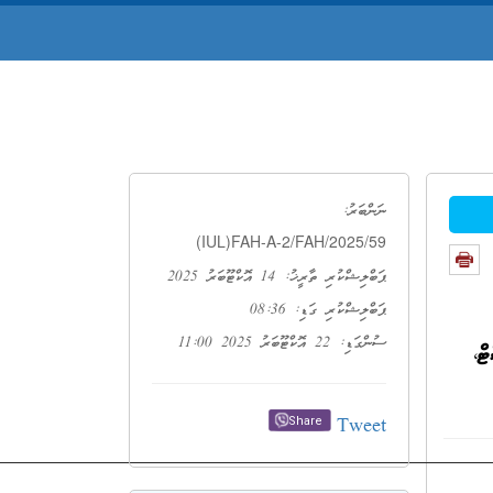
ނަންބަރު:
(IUL)FAH-A-2/FAH/2025/59
ޕަބްލިޝްކުރި ތާރީޚު: 14 އޮކްޓޫބަރު 2025
ޕަބްލިޝްކުރި ގަޑި: 08:36
ސުންގަޑި: 22 އޮކްޓޫބަރު 2025 11:00
ް،
Tweet
Share