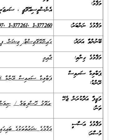
މަޤާމު:
އެނެސްތީސިއޮލޮޖީ ، ސަރޖަރީ 
މަޤާމުގެ ނަންބަރު:
97, J-377261, J-377260
ބޭނުންވާ އަދަދު:
ގައިނޮކޮލޮޖިސްޓް، ފިޒިޝަން، ޕީޑިއެޓްރިޝަން، އެނެސްތެޓިސްޓް (02 މަޤ
މަޤާމުގެ ގިންތި:
ދާއިމީ
ޕަބްލިކް ސަރވިސް
ޕަބްލިކް ސަރވިސް ރޭންކް 08 ން 10 އަށް
ރޭންކު:
ވަޒީފާ އަދާކުރަން ޖެހޭ
ފ.އަތޮޅު ހޮސްޕިޓަލް / ފ.ނިލަން
ތަން:
މަޤާމުގެ އަސާސީ
މަޤާމުގެ ޝަރުތުތަކުގެ ބައިގައި 
މުސާރަ: