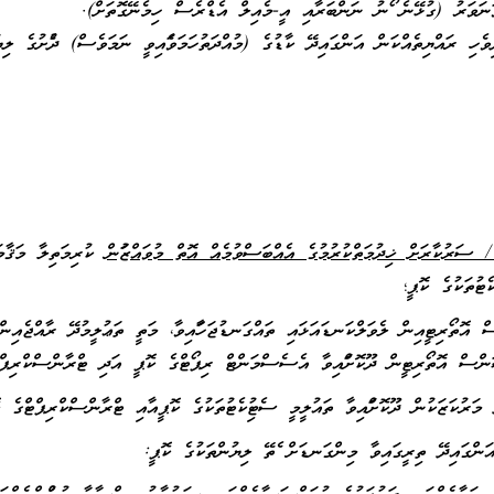
 ވަނަވަރު (ގުޅޭނެ ފޯނު ނަންބަރާއި އީ-މެއިލް އެޑްރެސް ހިމެނޭގޮތަށް).
ދިވެހި ރައްޔިތެއްކަން އަންގައިދޭ ކާޑުގެ (މުއްދަތުހަމަވެފައިވީ ނަމަވެސް) ދެފުށުގެ ލ
ަރުކާރަށް ޚިދުމަތްކުރުމުގެ އެއްބަސްވުމެއް އޮތް މުވައްޒަފުން
ކުރިމަތިލާ މަޤާމަށ
ކެޓުތަކުގެ ކޮޕީ؛
އޮތޯރިޓީއިން ލެވަލްކަނޑައަޅައި ތައްގަނޑުޖަހާފައިވާ، މަތީ ތަޢުލީމުދޭ ރާއްޖެއިންބޭ
ޝަންސް އޮތޯރިޓީން ދޫކޮށްފައިވާ އެސެސްމަންޓް ރިޕޯޓްގެ ކޮޕީ އަދި ޓްރާންސްކްރިޕް
ަރުކަޒަކުން ދޫކޮށްފައިވާ ތައުލީމީ ސެޓުފިކެޓުތަކުގެ ކޮޕީއާއި ޓްރާންސްކްރިޕްޓްގެ 
ަންގައިދޭ ތިރީގައިވާ މިންގަނޑަށް ފެތޭ ލިޔުންތަކުގެ ކޮޕީ: