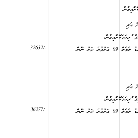
-/32632
3- މޯލްޑިވްސް މެޑިކަލް އެންޑް ޑެންޓަލް ކައުންސިލް ޤަބޫލުކުރާ ދިވެހިރާއްޖޭގެ ޤައުމީ ސަނަދުތަކުގެ އޮނިގަނޑު ލެވެލް 09 އަށްވުރެ ދަށް ނޫން
-/36277
3- މޯލްޑިވްސް މެޑިކަލް އެންޑް ޑެންޓަލް ކައުންސިލް ޤަބޫލުކުރާ ދިވެހިރާއްޖޭގެ ޤައުމީ ސަނަދުތަކުގެ އޮނިގަނޑު ލެވެލް 09 އަށްވުރެ ދަށް ނޫން