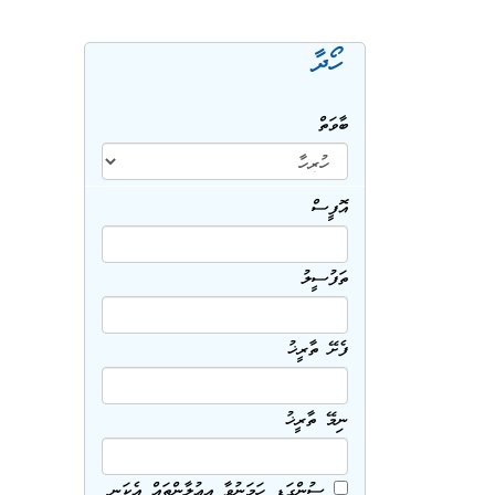
ހޯދާ
ބާވަތް
އޮފީސް
ތަފުސީލު
ފެށޭ ތާރީޚު
ނިމޭ ތާރީޚު
ސުންގަޑި ހަމަނުވާ އިޢުލާންތައް އެކަނި