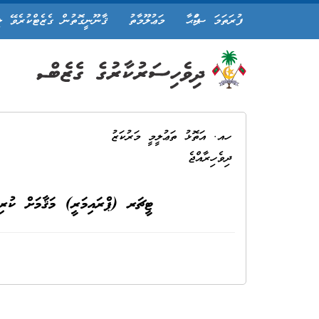
ފުރަތަމަ ޞަފްޙާ
މަޢުލޫމާތު
ޤާނޫނީގޮތުން ގެޒެޓްކުރެވޭ ލ
ހއ. އަތޮޅު ތަޢުލީމީ މަރުކަޒު
ދިވެހިރާއްޖެ
ޓީޗަރ (ޕްރައިމަރީ) މަޤާމަށް ކުރި