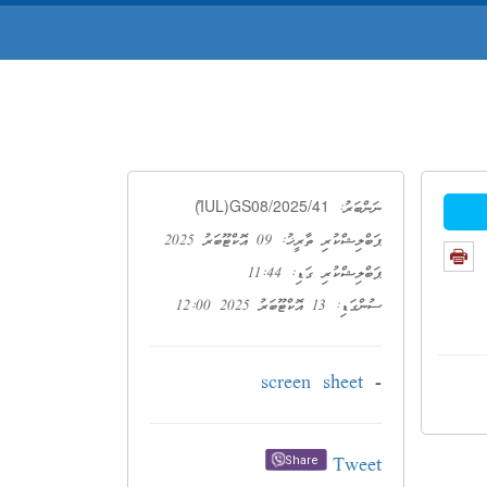
ު(IUL)GS08/2025/41
ނަންބަރު:
ޕަބްލިޝްކުރި ތާރީޚު: 09 އޮކްޓޫބަރު 2025
ޕަބްލިޝްކުރި ގަޑި: 11:44
ސުންގަޑި: 13 އޮކްޓޫބަރު 2025 12:00
screen sheet
-
Tweet
Share