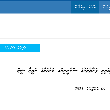
ިޔުން
އާންމު އިޢުލާން
ވަޒީފާގެ ފުރުޞަތު
މަތިލި ފަރާތްތަކުގެ ސްކްރީނިންގ މަރުޙަލާގެ ނަތީޖާ ޝީޓް
09 އޮކްޓޫބަރު 2025