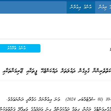
ޭ ލިޔުން
އާންމު އިޢުލާން
ޢާންމު މަޢުލޫމާތު
ތްތެރިންނާ ގުޅިގެން ދައުލަތަށް ދައްކަންޖެހޭ ފީތަކާއި ޖޫރިމަނާތަކާއި ގ
ެގްރީމަންޓްގެ ދަށުން، ފީތައް ދައްކަމުންދާ ގިނަ އަދަދެއްގެ ވަޒީފާދޭ ފަރާތްތަކުން،