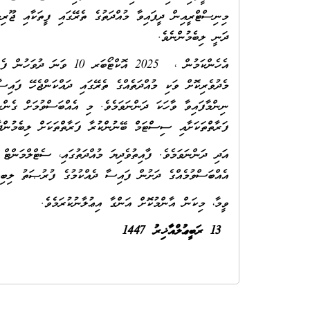
މިނިސްޓްރީއިން ދީފައިވާ މުއްދަތުގެ ތެރޭގައި ފީތަކާއި ޖޫރި
ދަނީ ލިބެމުންނެވެ.
އެހެންކަމުން ، 2025 އޮކްޓ
މެދުވެރިކޮށް ވަކި މުއްދަތެއްގެ ތެރޭގައި ދައްކަންޖެހޭ ފައިސ
ނިންމާފައިވާ ވާހަކަ ދަންނަވަމެވެ. މި އެއްބަސްވުމަށް ގެން
ފަރާތްތަކަށާއި ސިސްޓަމް ބޭނުންކުރާ ފަރާތްތަކަށް ލިބެމުންދާ
އަދި ދަންނަވަމެވެ. ފާއިތުވެދިޔަ މުއްދަތުގައި، ސެޓްލްމަންޓް
އެއްބަސްވުމެއްގެ ދަށުން ފައިސާ ދެއްކުމުގެ ފުރުޞަތު ލިބިގެ
ވީމާ، މިކަން އާންމުކޮށް އަންގާ އިޢުލާނުކުރަމެވެ.
‏ ‏13‏ ރަބީޢުލްއާޚިރު‏ 1447