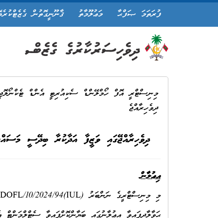
ފުރަތަމަ ޞަފްޙާ
މަޢުލޫމާތު
ޤާނޫނީގޮތުން ގެޒެޓްކުރެވ
މިނިސްޓްރީ އޮފް ހޯމްލޭންޑް ސެކިއުރިޓީ އެންޑް ޓެކްނޯލޮޖީ
ދިވެހިރާއްޖެ
ދިވެހިރާއްޖޭގައި ވަޒީފާ އަދާކުރާ ބިދޭސީ މަސައްކަ
އިޢުލާން
މި މިނިސްޓްރީގެ ނަންބަރު (IUL)10-DOFL/10/2024/94 (01 ސެޕްޓެމްބަރ 2024) ވަނަ އިޢުލާނަށް ޙަވާލާދީ ދަންނަވަމެވެ.
ޙަވާލާދީފައިވާ އިޢުލާނުގައި ބަޔާންކޮށްފައިވާ ސެޓްލްމަންޓް އ