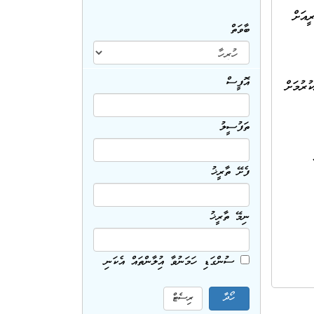
ީއަށް
ބާވަތް
އޮފީސް
ުރުމަށް
ތަފުސީލު
ފެށޭ ތާރީޚު
ނިމޭ ތާރީޚު
ސުންގަޑި ހަމަނުވާ އިޢުލާންތައް އެކަނި