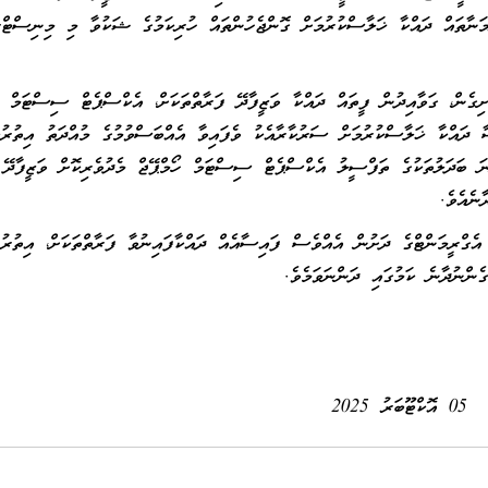
މަނާތައް ދައްކާ ޚަލާސްކުރުމަށް ގޮންޖެހުންތައް ހުރިކަމުގެ ޝަކުވާ މި މިނިސްޓްރ
ޯބަރ 10 ވަނަ ދުވަހުން ފެށިގެން، ގަވާއިދުން ފީތައް ދައްކާ ވަޒީފާދޭ ފަރާތްތަކަށް، އެކްސްޕެޓް ސިސްޓަމް
ާ ދައްކާ ޚަލާސްކުރުމަށް ސަރުކާރާއެކު ވެފައިވާ އެއްބަސްވުމުގެ މުއްދަތު އިތުރުކ
ނަ ބަދަލުތަކުގެ ތަފްސީލު އެކްސްޕެޓް ސިސްޓަމް ހޯމްޕޭޖް މެދުވެރިކޮށް ވަޒީފާދޭ
ނެއެވެ.
 އެގްރީމަންޓްގެ ދަށުން އެއްވެސް ފައިސާއެއް ދައްކާފައިނުވާ ފަރާތްތަކަށް، އިތުރު
ންނުދާނެ ކަމުގައި ދަންނަވަމެވެ.
05 އޮކްޓޫބަރު 2025