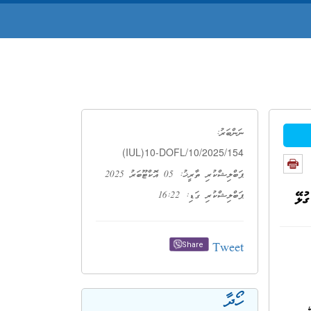
ނަންބަރު:
(IUL)10-DOFL/10/2025/154
ޕަބްލިޝްކުރި ތާރީޚު: 05 އޮކްޓޫބަރު 2025
ުޅޭ
ޕަބްލިޝްކުރި ގަޑި: 16:22
Tweet
Share
ހޯދާ