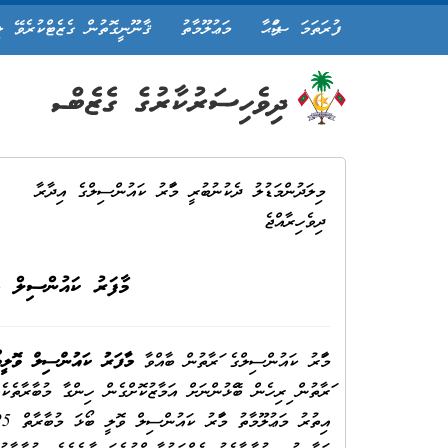
ފުރަތަމަ ޞަފްޙާ
މަޢުލޫމާތު
ޤާނޫނީގޮތުން ގެޒެޓްކުރެވޭ ލ
މިލަދުންމަޑުލު ދެކުނުބުރީ މާފަރު ކައުންސިލްގެ އިދާރާ
ދިވެހިރާއްޖެ
މާފަރު ކައުންސިލް ވޮ
މާފަރު ކައުންސިލްގެ ފަރާތުން ބާއްވާ
މާފަރު ކައުންސިލް ވޮލީބޯޅ