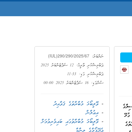
(IUL)290/290/2025/67
ނަންބަރު:
ޕަބްލިޝްކުރި ތާރީޚު: 12 ސެޕްޓެންބަރު 2025
ޕަބްލިޝްކުރި ގަޑި: 11:33
ސުންގަޑި: 16 ސެޕްޓެންބަރު 2025 00:00
-
ވޮލީބޯޅަ މުބާރާތުގެ ޤަވާއިދު
ިލްގެ
-
އިޢުލާން
ބަރ 2025 ގައެވެ. މުބާރާތާ ގުޅޭ
-
ވޮލީބޯޅަ މުބާރާތުގައި ބައިވެރިވުމަށް
ާރާތުގެ
އެދޭ ފޯމްގެ ލިންކް