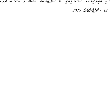
ގަޑިއަކީ 16 ސެޕްޓެމްބަރ 2025 ވާ އަންގާރަ ދުވަހެވެ.
12 ސެޕްޓެންބަރު 2025