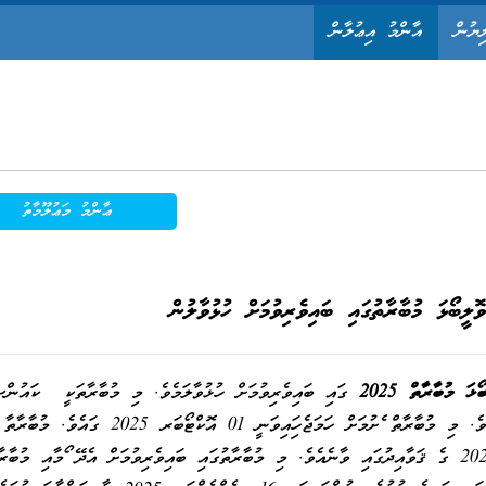
ިޔުން
އާންމު އިޢުލާން
ޢާންމު މަޢުލޫމާތު
ލީބޯޅަ މުބާރާތުގައި ބައިވެރިވުމަށް ހުޅުވާލުން
ަ މުބާރާތް 2025
ގައި ބައިވެރިވުމަށް ހުޅުވާލަމެވެ. މި މުބާރާތަކީ ކައުންސ
ފަރާތުން ފިރިހެން ބޭފުޅުންނަށް އަމާޒުކޮށްގެން ހިންގާ މުބާރާތެކެވެ. މި މުބާރާތް ފެށުމަށް ހަމަޖެހިފައިވަނީ 01 އޮކްޓޯ
އިތުރު މަޢުލޫމާތު މާފަރު ކައުންސިލް ވޮލީ ބޯޅަ މުބާރާތް 2025 ގެ ޤަވާއިދުގައި ވާނެއެވެ. މި މުބާރާތުގައި ބައިވެރިވުމަށް އެދޭ ފޯމާއި މުބ