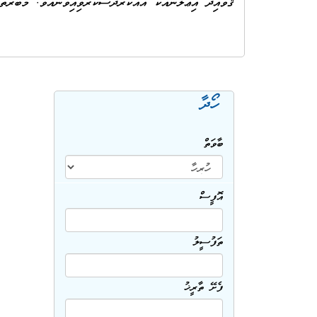
ޤަވާއިދު އިޢުލާނާއެކު އެއްކަރުދާސްކުރެވިފައިވާނެއެވެ. މުބާރާތުގައި ބައިވެރިވުމުގެ ސުން
ހޯދާ
ބާވަތް
އޮފީސް
ތަފުސީލު
ފެށޭ ތާރީޚު