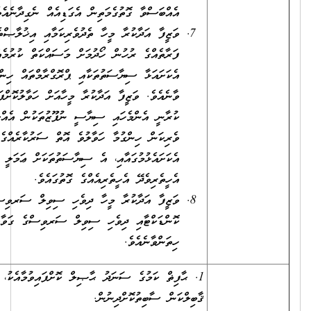
އެއްބަސްވާ ގޮތުގެމަތިން އެގަޑިއެއް ނެގިދާނެއެވެ.
ވަޒީފާ އަދާކުރާ މީހާ ތެދުވެރިކަމާއި އިޚުލާޞްތެރިކަމާއެކު، ވަކި
ފަރާތެއްގެ ރުހުން ހޯދުމަށް މަސައްކަތް ކުރުމެއްނެތި، ސަރުކާރުން
އެކަށައަޅާ ސިޔާސަތުތަކާއި ޕްރޮގްރާމްތައް ހިންގުމަށް އެހީތެރިވެދޭން
ވާނެއެވެ. ވަޒީފާ އަދާކުރާ މީހާއަށް ހަވާލުކޮށްފައިވާ ވާޖިބުތައް އަދާ
ކުރާނީ އެންމެހައި ސިޔާސީ ނުފޫޒުތަކުން އެއްކިބާވެހުރެ، އެ ހިނދަކު
ވެރިކަން ހިންގުމާ ހަވާލުވެ އޮތް ސަރުކާރެއްގެ ސިޔާސަތު
އެކަށައެޅުމުގައާއި، އެ ސިޔާސަތުތަކަށް ޢަމަލީ ސިފަ ގެނައުމުގައި
އެހީތެރިވެދޭ އެހީތެރިއެއްގެ ގޮތުގައެވެ.
ވަޒީފާ އަދާކުރާ މީހާ ދިވެހި ސިވިލް ސަރވިސްގެ ކޯޑް އޮފް
ކޮންޑަކްޓާއި ދިވެހި ސިވިލް ސަރވިސްގެ ގަވާއިދަށް ޙުރުމަތްތެރިކޮށް
ހިތަންވާނެއެވެ.
1. ޙާފިޡް ކަމުގެ ސަނަދު ޙާޞިލް ކޮށްފައިވުމާއެކު، މަޤާމުގެ ހުނަރު/
ޤާބިލްކަން ސާބިތުކޮށްދިނުން.