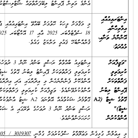
އެންމެ މަތިން ޕޮއިންޓު ލިބޭފަރާތްތައް ޝޯޓްލިސްޓުކުރެވޭނެއެވެ.
މި މަޤާމަށް މީހަކު ހޮވުމަށް ބޭއްވޭ އިންޓަވިއުއާއި ޕްރެކްޓިކަލް އޮންނާނީ،
18 ސެޕްޓެމްބަރ 2025 އާއި 17 އޮކްޓޯބަރ 2025 އާ ދެމެދު، ކީރިތި
ޤުރްއާނާބެހޭ ޤައުމީ މަރްކަޒު ގައެވެ.
އިންޓަވިއު ބާއްވާތާ ރަސްމީ ބަންދު ނޫން 3 ދުވަހުގެ ތެރޭގައި "ވަޒީފާއަށް
ކުރިމަތިލީ ފަރާތްތަކަށް ޕޮއިންޓު ލިބުނު ގޮތުގެ ޝީޓް (A2 ޝީޓު)"
އާންމުކޮށް ފެންނާނެހެން މި އިދާރާގައި އަދި އިދާރާގެ ވެބްސައިޓްގައި
އާންމުކުރެވޭނެއެވެ. ވަޒީފާއަށް ކުރިމަތިލީ ފަރާތްތަކަށް ޕޮއިންޓު ދެވިފައިވާ
ގޮތާމެދު ޝަކުވާއެއް އޮތްނަމަ A2 ޝީޓު އާންމުކުރާ ދުވަހުން ފެށިގެން
ރަސްމީ ބަންދު ނޫން 3 ދުވަހުގެ ތެރޭގައި އެ ޝަކުވާއެއް މި އިދާރާއަށް
ހުށަހަޅަންވާނެއެވެ.
ެން މަޢުލޫމާތު ސާފުކުރުމަށް ގުޅާނީ
3019307 / 3019305
އަށެވެ. އީ-