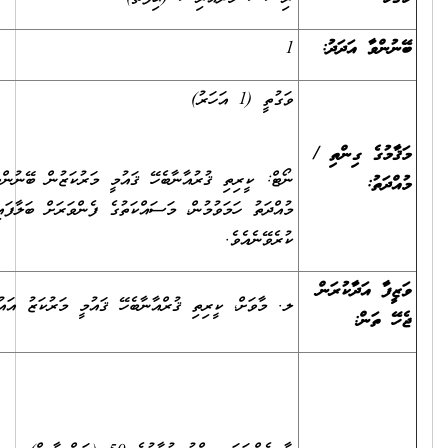
1
ވަގުތީ (1 އަހަރު)
ނޯޓް: ކީރިތި ޤުރުއާނާބެހޭ ޤައުމީ މަރުކަޒުން ބޭނުންވެއްޖެނަމަ 1 އަހަރުގެ
މުއްދަތު ހަމަވުމުން، މަސައްކަތުގެ ފެންވަރަށް ބަލާފައި މުއްދަތު އިތުރު
ކުރެވޭނެއެވެ.
ލ. މާވަށް، ކީރިތި ޤުރްއާނާބެހޭ ޤައުމީ މަރުކަޒު އައުޓްރީޗް ސެންޓަރ