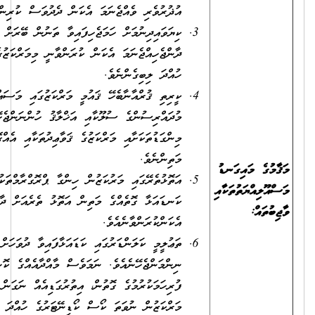
އުޛުރުވެރި ވެއްޖެނަމަ އެކަން ދެދުވަސް ކުރިން އަންގަންވާނެއެވެ.
ކިޔަވައިދިނުމަށް ހަމަޖެހިފައިވާ ތަނުން ބޭރަށް ދަރިވަރުން ގޮވައިގެން
ދާންޖެހިއްޖެނަމަ އެކަން ކުރަންވާނީ މިމަރްކަޒުގެ އެންމެ އިސްވެރިޔާގެ
ހުއްދަ ލިބިގެންނެވެ.
ކީރިތި ޤުރްއާނާބެހޭ ޤައުމީ މަރްކަޒުގައި މަސައްކަތްކުރާ
މުދައްރިސުންގެ ސުލޫކާއި އަޚްލާޤު ހުންނަންޖެހޭނީ އިސްލާމީ
މިންގަޑުތަކަށާއި މަރްކަޒުގެ ޤަވާޢިދުތަކާއި އެއްގޮތްވާ ގޮތުގެ
މަތިންނެވެ.
އަތޮޅުތެރޭގައި މަރުކަޒުން ހިންގާ ޕްރޮގްރާމްތަކުގައި މަރުކަޒުން
ކަނޑައަޅާ ގޮތެއްގެ މަތިން އަތޮޅު ތެރެއަށް ދާންއެދިއްޖެނަމަ އެގޮތަށް
އެކަންކުރަންވާނެއެވެ.
ތަޢުލީމީ ކަލަންޑަރުގައި ކަޑައަޅާފައިވާ ދުވަހަށް މުޤައްރަރު
ނިންމަންޖެހޭނެއެވެ. ނަމަވެސް މާއްދާއެއްގެ ކޮންޓެކްޓުގަޑި
ފުރިހަމަކުރުމުގެ ގޮތުން، އިތުރުގަޑިއެއް ނަގަން ޖެހިއްޖެނަމަ
މަރްކަޒުން ނުވަތަ ކޯސް ކޯޑިނޭޓަރުގެ ހުއްދަ ހޯދުމަށްފަހު ދަރިވަރުން