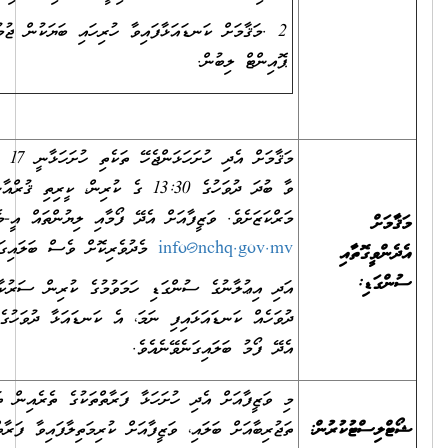
2 .މަޤާމަށް ކަނޑައަޅާފައިވާ ހުރިހައި ބަޔަކުން ޖުމުލަ (50 ފަންސާސް(
ޕޮއިންޓް ލިބުން.
މަޤާމަށް އެދި ހުށަހަޅަންޖެހޭ ތަކެތި ހުށަހަޅާނީ 17 ސެޕްޓެމްބަރ 2025
ވާ ބުދަ ދުވަހުގެ 13:30 ގެ ކުރިން، ކީރިތި ޤުރްއާނާބެހޭ ޤައުމީ
މަރްކަޒަށެވެ. ވަޒީފާއަށް އެދޭ ފޯމާއި ލިޔުންތައް އީ-މެއިލް
info@nchq.gov.mv
މެދުވެރިކޮށް ވެސް ބަލައިގަނެވޭނެއެވެ.
އަދި އިޢުލާނުގެ ސުންގަޑި ހަމަވުމުގެ ކުރިން ސަރުކާރުން އަލަށް ބަންދު
ދުވަހެއް ކަނޑައަޅައިފި ނަމަ، އެ ކަނޑައަޅާ ދުވަހުގެ އަދަދަށް ވަޒީފާއަށް
އެދޭ ފޯމު ބަލައިގަނެވޭނެއެވެ.
މި ވަޒީފާއަށް އެދި ހުށަހަޅާ ފަރާތްތަކުގެ ތެރެއިން ތަޢުލީމީ ފެންވަރާއި
ތަޖުރިބާއަށް ބަލައި، ވަޒީފާއަށް ކުރިމަތިލާފައިވާ ފަރާތްތަކުގެ ތެރެއިން