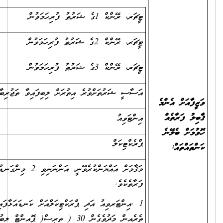
ޓީޗަރ، ރޭންކް 1ގެ ޝަރުޠު ފުރިހަމަވުން
20
ޓީޗަރ، ރޭންކް 2ގެ ޝަރުޠު ފުރިހަމަވުން
30
ޓީޗަރ، ރޭންކް 3ގެ ޝަރުޠު ފުރިހަމަވުން
35
އަސާސީ ޝަރުތަށްވުރެ އިތުރަށް ލިބިފައިވާ ތަޖުރިބާ
05
އިންޓަވިއު
25
ޕްރެކްޓިކަލް
35
މަޤާމަށް އައްޔަންކުރެވޭނީ، އަންނަނިވި 2 މިންގަނޑު ފުރިހަމަވާ
ފަރާތެކެވެ.
1 .އިންޓަރވިއު އަދި ޕްރަކްޓިކަލްއަށް ކަނޑައަޅާފައިވާ ޖުމުލަ ޕޮއިންޓްގެ
ތެރެއިން މަދުވެގެން 30 ( ތިރީސް( ޕޮއިންޓް ލިބުން؛ އަދި