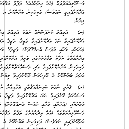
މަސްއޫލިއްޔަތުތައް (އެއް އިދާރާއެއްގެ ތަފާތު މަޤާމުތަކުގައި ވަޒީފާ
އަދާކޮށްފައިވީ ނަމަވެސް) ވަކިވަކިން ބަޔާންކޮށް އެ އޮފީހަކުން ދޫކޮށްފައިވާ
ލިޔުން.
(ނ) އަމިއްލަ ކުންފުންޏެއް ނުވަތަ އަމިއްލަ އިދާރާއެއްގައި ވަޒީފާ
އަދާކޮށްފައިވާ ނަމަ އަދާކޮށްފައިވާ ވަޒީފާ، ވަޒީފާ އަދާކުރި މުއްދަތާއި
(އަހަރާއި މަހާއި ދުވަސް އެނގޭގޮތަށް)، ވަޒީފާގެ މަސްއޫލިއްޔަތުތައް (އެއް
އިދާރާއެއްގެ ތަފާތު މަޤާމުތަކުގައި ވަޒީފާ އަދާކޮށްފައިވީ ނަމަވެސް)
ވަކިވަކިން ބަޔާންކޮށްފައިވާ އަދި މަސައްކަތްކޮށްފައިވާ ތަނުގެ މުވައްޒަފުންގެ
އަދަދު ބަޔާންކޮށް އެ އޮފީހަކުން ދޫކޮށްފައިވާ ލިޔުން.
(ރ) ޤައުމީ ނުވަތަ ބައިނަލްއަޤުވާމީ ޖަމްއިއްޔާ ނުވަތަ ޖަމާއަތެއްގައި
މަސައްކަތް ކޮށްފައިވާ ނަމަ، އަދާކޮށްފައިވާ ވަޒީފާ، އަދި ވަޒީފާ އަދާކުރި
މުއްދަތާއި (އަހަރާއި މަހާއި ދުވަސް އެނގޭގޮތަށް)، ވަޒީފާގެ
މަސްއޫލިއްޔަތުތައް (އެއް އިދާރާއެއްގެ ތަފާތު މަޤާމުތަކުގައި ވަޒީފާ
އަދާކޮށްފައިވީ ނަމަވެސް) ވަކިވަކިން ބަޔާންކޮށް އެ ތަނަކުން ދޫކޮށްފައިވާ