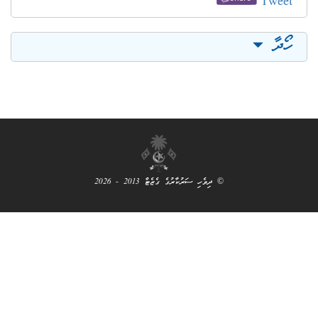
ދިވެހި ސަރުކާރުގެ ގެޒެޓް 2013 - 2026