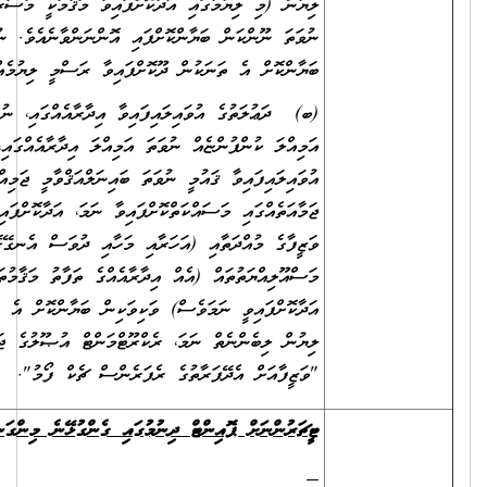
ލިޔުން (މި ލިޔުމުގައި އަދާކޮށްފައިވާ މަޤާމަކީ މުސާރަދެވޭ މަޤާމެއްކަން
ނުވަތަ ނޫންކަން ބަޔާންކޮށްފައި އޮންނަންވާނެއެވެ. ނުވަތަ ބަދަލުގައި އެކަން
ބަޔާންކޮށް އެ ތަނަކުން ދޫކޮށްފައިވާ ރަސްމީ ލިޔުމެއް ހުށަހަޅަންވާނެއެވެ.)
(ބ) ދަޢުލަތުގެ އުވައިލައިފައިވާ އިދާރާއެއްގައި، ނުވަތަ އުވައިލައިފައިވާ
އަމިއްލަ ކުންފުންޏެއް ނުވަތަ އަމިއްލަ އިދާރާއެއްގައި، ނުވަތަ
އުވައިލައިފައިވާ ޤައުމީ ނުވަތަ ބައިނަލްއަޤްވާމީ ޖަމިއްޔާ ނުވަތަ
ޖަމާއަތެއްގައި މަސައްކަތްކޮށްފައިވާ ނަމަ، އަދާކޮށްފައިވާ ވަޒީފާ އަދި
ވަޒީފާގެ މުއްދަތާއި (އަހަރާއި މަހާއި ދުވަސް އެނގޭގޮތަށް)، ވަޒީފާގެ
މަސްއޫލިއްޔަތުތައް (އެއް އިދާރާއެއްގެ ތަފާތު މަޤާމުތަކުގައި ވަޒީފާ
އަދާކޮށްފައިވީ ނަމަވެސް) ވަކިވަކިން ބަޔާންކޮށް އެ އޮފީހަކުން ދޫކޮށްފައިވާ
ލިޔުން ލިބެންނެތް ނަމަ، ރެކްރޫޓްމަންޓް އުޞޫލުގެ ޖަދުވަލު 8 ގައިވާ
"ވަޒީފާއަށް އެދޭފަރާތުގެ ރެފަރެންސް ޗެކް ފޯމު".
ޓީޗަރުންނަށް ޕޮއިންޓް ދިނުމުގައި ގެންގުޅޭނެ މިންގަނޑު