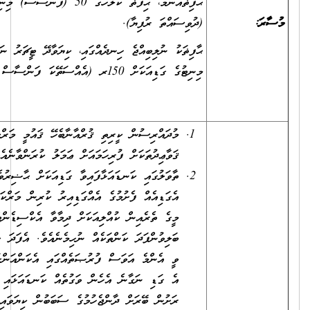
ޙާފިޡެއްނަމަ، ޙިފްޡު ކުލާހުގެ 50 (ފަންސާސް) މިނިޓުގެ ކުލާހަކަށް 200ރ
(ދުވިސައްތަ ރުފިޔާ).
ޙާފިޡަކު ނުލިބިއްޖެ ހިނދެއްގައި، ކިޔަވާދޭ ޓީޗަރު ނަގާ، 50 (ފަންސާސް)
މިނިޓުގެ ގަޑިއަކަށް 150ރ (އެއްސަތޭކަ ފަންސާސް ރުފިޔާ).
މުދައްރިސުން ކީރިތި ޤުރްއާނާބެހޭ ޤައުމީ މަރްކަޒުގައި ހެދިފައިވާ
ޤަވާޢިދުތަކަށް ފުރިހަމައަށް ޢަމަލު ކުރަންވާނެއެވެ.
ތާވަލުގައި ކަނޑައަޅާފައިވާ ގަޑިއަކަށް ޙާޟިރުވެވެން ނެތްނަމަ
އެގަޑިއެއް ފެށުމުގެ އެއްގަޑިއިރު ކުރިން މަރްކަޒަށް އަންގަންވާނެއެވެ.
މީގެ ތެރެއިން ކުއްލިއަކަށް ދިމާވާ އެކްސިޑެންޓް ނުވަތަ ކުއްލިއަކަށް
ބަލިވުންފަދަ ކަންތަކެއް ނުހިމެނެއެވެ. އެފަދަ ޙާލަތެއް ދިމާވެއްޖެނަމަ
ވީ އެންމެ އަވަސް ފުރުޞަތެއްގައި އެކަންއަންގައި އެގަޑީގެ ބަދަލުގައި
އެ ގަޑި ނަގާނެ އެހެން ވަގުތެއް ކަނޑައަޅައި އަންގަންވާނެއެވެ. އަދި
ރަށުން ބޭރަށް ދާންޖެހުމުގެ ސަބަބުން ކިޔަވައިދޭގަޑި ނެގުމަށް