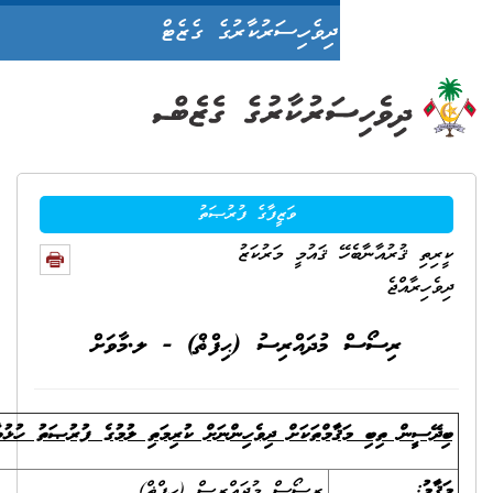
ދިވެހިސަރުކާރުގެ ގެޒެޓް
ވަޒީފާގެ ފުރުޞަތު
 ޤައުމީ މަރުކަޒު
ުދައްރިސު (ޙިފްޡް) - ލ.މާވަށް
މްތަކަށް ދިވެހިންނަށް ކުރިމަތި ލުމުގެ ފުރުޞަތު ހުޅުވާލުން
ރިސޯސް މުދައްރިސް (ޙިފްޡް)