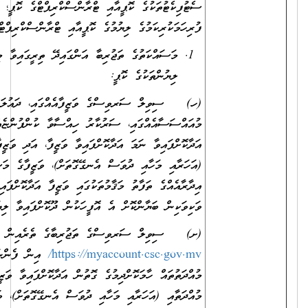
ސެޓުފިކެޓުތަކުގެ ކޮޕީއާއި ޓްރާންސްކްރިޕްޓްގެ ކޮޕީ؛ ނުވަތަ ކޯސް
ފުރިހަމަކުރިކަމުގެ ލިޔުމުގެ ކޮޕީއާއި ޓްރާންސްކްރިޕްޓްގެ ކޮޕީ.
މަސައްކަތުގެ ތަޖުރިބާ އަންގައިދޭ ތިރީގައިވާ މިންގަނޑަށް ފެތޭ
ލިޔުންތަކުގެ ކޮޕީ:
(ހ) ސިވިލް ސަރވިސްގެ ވަޒީފާއެއްގައި، ދައުލަތުގެ
މުއައްސަސާއެއްގައި، ސަރުކާރު ހިއްސާވާ ކުންފުންޏެއްގައި ވަޒީފާ
އަދާކޮށްފައިވާ ނަމަ އަދާކޮށްފައިވާ ވަޒީފާ، އަދި ވަޒީފާގެ މުއްދަތާއި
(އަހަރާއި މަހާއި ދުވަސް އެނގޭގޮތަށް)، ވަޒީފާގެ މަސްއޫލިއްޔަތުތައް (އެއް
އިދާރާއެއްގެ ތަފާތު މަޤާމުތަކުގައި ވަޒީފާ އަދާކޮށްފައިވީ ނަމަވެސް)
ވަކިވަކިން ބަޔާންކޮށް އެ އޮފީހަކުން ދޫކޮށްފައިވާ ލިޔުން.
(ށ) ސިވިލް ސަރވިސްގެ ތަޖުރިބާގެ ތެރެއިން
https://myaccount.csc.gov.mv/
އިން ފެންނަންނެތް ތަޖުރިބާގެ
މުއްދަތުތައް ހާމަކޮށްދިމުގެ ގޮތުން އަދާކޮށްފައިވާ ވަޒީފާ، އަދި ވަޒީފާގެ
މުއްދަތާއި (އަހަރާއި މަހާއި ދުވަސް އެނގޭގޮތަށް)، ވަޒީފާގެ