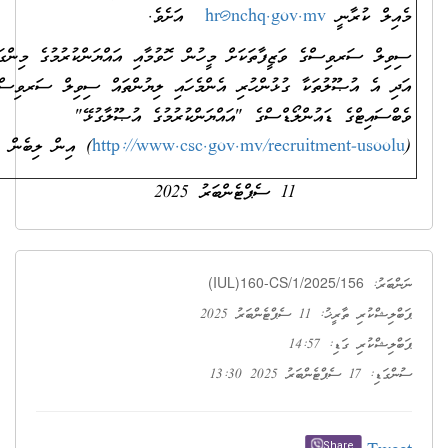
hr@nchq.gov.
އަށެވެ.
ވަޒީފާތަކަށް މީހުން ހޮވުމާއި އައްޔަންކުރުމުގެ މިންގަނޑުތަކާއި އުޞޫލުތައް
ާ ގުޅުންހުރި އެންމެހައި ލިޔުންތައް ސިވިލް ސަރވިސް ކޮމިޝަނުގެ
ްލޯޑްސްގެ "އައްޔަންކުރުމުގެ އުޞޫލާގުޅޭ"
http://www.csc.gov.mv/recru
) އިން ލިބެން ހުންނާނެއެވެ.
11 ސެޕްޓެންބަރު 2025
(IUL)160-CS/1/