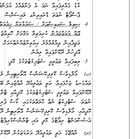
ކާޑު ގެއްލިފައިވާ ނަމަ، އެ ފަރާތެއްގެ އުފަންދުވަހުގެ ސެޓްފިކެޓު،
ޕާސްޕޯޓް ނުވަތަ ޑްރައިވިންގ ލައިސަންސް.
ސިވިލް ސަރވިސްއަށް / ސަރުކާރަށް ޚިދުމަތްކުރުމުގެ އެއްބަސްވުމެއް
އޮތް މުވައްޒަފުން
ކުރިމަތިލާ މަޤާމަށް ހޮވިއްޖެ ނަމަ، އަދާކުރަމުންދާ
ވަޒީފާއިން ވީއްލުމާމެދު އިއުތިރާޒެއްނެތްކަމަށް، ވަޒީފާ އަދާކުރާ
އޮފީހުން ދޫކޮށްފައިވާ ލިޔުން.
ލިބިފައިވާ ތަޢުލީމީ ސެޓުފިކެޓުތަކުގެ ކޮޕީ؛
(ހ) މޯލްޑިވްސް ކޮލިފިކޭޝަންސް އޮތޯރިޓީއިން ލެވަލް ކަނޑައަޅައި
ތައްގަނޑު ޖަހާފައިވާ، މަތީ ތަޢުލީމުދޭ ރާއްޖެއިން ބޭރުގެ މަރުކަޒަކުން
ދޫކޮށްފައިވާ ތަޢުލީމީ ސެޓުފިކެޓުތަކުގެ ކޮޕީއާއި ޓްރާންސްކްރިޕްޓުގެ ކޮޕީ؛
ނުވަތަ: ސެޓްފިކެޓު ނެތް ޙާލަތްތަކުގައި، ކޯސް ފުރިހަމަކުރިކަމުގެ ލިޔުމުގެ
ކޮޕީއާއި، މޯލްޑިވްސް ކޮލިފިކޭޝަންސް އޮތޯރިޓީން ދޫކޮށްފައިވާ
އެސެސްމަންޓް ރިޕޯޓްގެ ކޮޕީ އަދި ޓްރާންސްކްރިޕްޓްގެ ކޮޕީ
(ށ) ރާއްޖޭގެ މަތީ ތައުލީމުދޭ މަރުކަޒަކުން ދޫކޮށްފައިވާ ތައުލީމީ