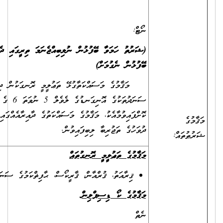
ނޯޓް:
(ޝަރުތު ހަމަވާ ބޭފުޅުން ނުލިބިއްޖެނަމަ ތިރީގައި ދެންނެވިފައިވާ ޝަރުތުގެ
ބޭފުޅުން ނެގުމަށް)
މަޤާމުގެ މަސައްކަތާގުޅޭ ތަޢުލީމީ ރޮނގަކުން ދިވެހިރާއްޖޭގެ ގައުމީ
ސަނަދުތަކުގެ އޮނިގަނޑުގެ ލެވެލް 5 ނުވަތަ 6 ގެ ސަނަދެއް ޙާޞިލް
ކޮށްފައިވުމާއެކު، މަޤާމުގެ މަސައްކަތުގެ ދާއިރާއެއްގައި މަދުވެގެން 2 އަހަރު
ދުވަހުގެ ތަޖުރިބާ ލިބިފައިވުން.
މަޤާމުގެ ތަޢުލީމީ ރޮނގުތައް
ޤިރާއަތު، ޤުރްއާން، ޤާރީކޯސް، ޙާފިޡްކަމުގެ ސަނަދު
މަޤާމުގެ ކޯ ޑިސިޕްލިން
ނެތް