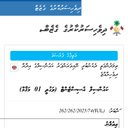
ދިވެހިސަރުކާރުގެ ގެޒެޓް
ވަޒީފާގެ ފުރުޞަތު
ީ ނޮޅިވަރަންފަރު ކައުންސިލްގެ އިދާރާ
ޓެންޓް (ވަގުތީ 01 މަޤާމް)