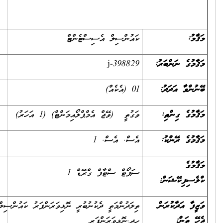
ކައުންސިލް އެސިސްޓެންޓް
j-398829
01 (އެކެއް)
ވަގުތީ (ވޭޖް އެމްޕްލޯއިމަންޓް) (1 އަހަރު)
އެސް. އެސް. 1
ސަޕޯޓް ސްޓާފް ގްރޭޑް 1
ތިލަދުންމަތީ ދެކުނުބުރީ ނޮޅިވަރަންފަރު ކައުންސިލްގެ އިދާރާ،
ހދ.ނޮޅިވަރަންފަރ