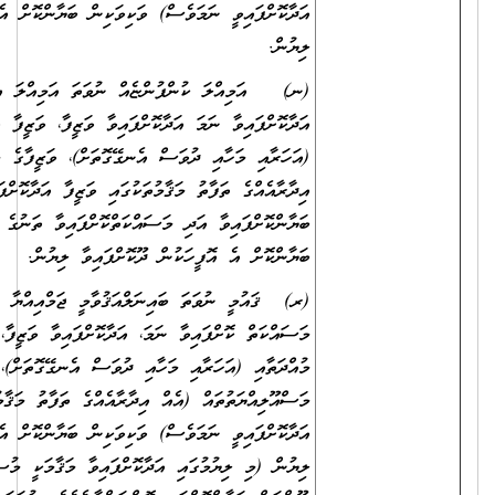
އަދާކޮށްފައިވީ ނަމަވެސް) ވަކިވަކިން ބަޔާންކޮށް އެ އޮފީހަކުން ދޫކޮށްފައިވާ
ލިޔުން.
(ނ) އަމިއްލަ ކުންފުންޏެއް ނުވަތަ އަމިއްލަ އިދާރާއެއްގައި ވަޒީފާ
އަދާކޮށްފައިވާ ނަމަ އަދާކޮށްފައިވާ ވަޒީފާ، ވަޒީފާ އަދާކުރި މުއްދަތާއި
(އަހަރާއި މަހާއި ދުވަސް އެނގޭގޮތަށް)، ވަޒީފާގެ މަސްއޫލިއްޔަތުތައް (އެއް
އިދާރާއެއްގެ ތަފާތު މަޤާމުތަކުގައި ވަޒީފާ އަދާކޮށްފައިވީ ނަމަވެސް) ވަކިވަކިން
ބަޔާންކޮށްފައިވާ އަދި މަސައްކަތްކޮށްފައިވާ ތަނުގެ މުވައްޒަފުންގެ އަދަދު
ބަޔާންކޮށް އެ އޮފީހަކުން ދޫކޮށްފައިވާ ލިޔުން.
(ރ) ޤައުމީ ނުވަތަ ބައިނަލްއަޤުވާމީ ޖަމްއިއްޔާ ނުވަތަ ޖަމާއަތެއްގައި
މަސައްކަތް ކޮށްފައިވާ ނަމަ، އަދާކޮށްފައިވާ ވަޒީފާ، އަދި ވަޒީފާ އަދާކުރި
މުއްދަތާއި (އަހަރާއި މަހާއި ދުވަސް އެނގޭގޮތަށް)، ވަޒީފާގެ
މަސްއޫލިއްޔަތުތައް (އެއް އިދާރާއެއްގެ ތަފާތު މަޤާމުތަކުގައި ވަޒީފާ
އަދާކޮށްފައިވީ ނަމަވެސް) ވަކިވަކިން ބަޔާންކޮށް އެ ތަނަކުން ދޫކޮށްފައިވާ
ލިޔުން (މި ލިޔުމުގައި އަދާކޮށްފައިވާ މަޤާމަކީ މުސާރަދެވޭ މަޤާމެއްކަން ނުވަތަ