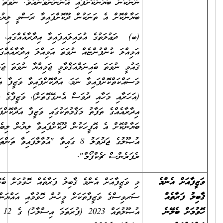
ނޫންކަން ބަޔާންކޮށްފައި އޮންނަންވާނެއެވެ. ނުވަތަ ބަދަލުގައި އެކަން
ބަޔާންކޮށް އެ ތަނަކުން ދޫކޮށްފައިވާ ރަސްމީ ލިޔުމެއް ހުށަހަޅަންވާނެއެވެ.)
(ބ) ދަޢުލަތުގެ އުވައިލައިފައިވާ އިދާރާއެއްގައި، ނުވަތަ އުވައިލައިފައިވާ
އަމިއްލަ ކުންފުންޏެއް ނުވަތަ އަމިއްލަ އިދާރާއެއްގައި، ނުވަތަ އުވައިލައިފައިވާ
ޤައުމީ ނުވަތަ ބައިނަލްއަޤްވާމީ ޖަމިއްޔާ ނުވަތަ ޖަމާއަތެއްގައި
މަސައްކަތްކޮށްފައިވާ ނަމަ، އަދާކޮށްފައިވާ ވަޒީފާ އަދި ވަޒީފާގެ މުއްދަތާއި
(އަހަރާއި މަހާއި ދުވަސް އެނގޭގޮތަށް)، ވަޒީފާގެ މަސްއޫލިއްޔަތުތައް (އެއް
އިދާރާއެއްގެ ތަފާތު މަޤާމުތަކުގައި ވަޒީފާ އަދާކޮށްފައިވީ ނަމަވެސް) ވަކިވަކިން
ބަޔާންކޮށް އެ އޮފީހަކުން ދޫކޮށްފައިވާ ލިޔުން ލިބެންނެތް ނަމަ، ރެކްރޫޓްމަންޓް
އުޞޫލުގެ ޖަދުވަލު 8 ގައިވާ "އުވާލާފައިވާ ތަންތަނުގެ ތަޖުރިބާ އަންގައިދޭ
ރެފަރެންސް ޗެކްފޯމް".
މި ވަޒީފާއަށް އެންމެ ޤާބިލު ފަރާތެއް ހޮވުމަށް ބެލޭނެ ކަންތައްތައް ސިވިލް
ސަރވިސްގެ ވަޒީފާތަކަށް މީހުން ހޮވުމާއި އައްޔަންކުރުމުގެ މިންގަނޑުތަކާއި
އުޞޫލުތައް 2023 (ފުރަތަމަ އިސްލާހު) ގެ 12 ވަނަ ނަންބަރުގައި