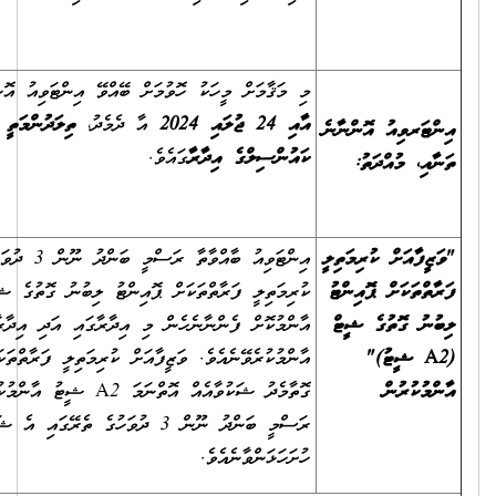
މި މަޤާމަށް މީހަކު ހޮވުމަށް ބޭއްވޭ އިންޓަވިއު އޮންނާނީ،
21
ޖުލައި 2025
އާއި 24 ޖުލައި 2024
އާ ދެމެދު،
ތިލަދުންމަތީ ދެކުނުބުރީ ނޮޅިވަރަންފަރު
ކައުންސިލްގެ އިދާރާ
ގައެވެ.
އިންޓަވިއު ބާއްވާތާ ރަސްމީ ބަންދު ނޫން 3 ދުވަހުގެ ތެރޭގައި "ވަޒީފާއަށް
ކުރިމަތިލީ ފަރާތްތަކަށް ޕޮއިންޓު ލިބުނު ގޮތުގެ ޝީޓް (A2 ޝީޓު)"
އާންމުކޮށް ފެންނާނެހެން މި އިދާރާގައި އަދި އިދާރާގެ ވެބްސައިޓްގައި
އާންމުކުރެވޭނެއެވެ. ވަޒީފާއަށް ކުރިމަތިލީ ފަރާތްތަކަށް ޕޮއިންޓު ދެވިފައިވާ
ގޮތާމެދު ޝަކުވާއެއް އޮތްނަމަ A2 ޝީޓު އާންމުކުރާ ދުވަހުން ފެށިގެން
ރަސްމީ ބަންދު ނޫން 3 ދުވަހުގެ ތެރޭގައި އެ ޝަކުވާއެއް މި އިދާރާއަށް
ހުށަހަޅަންވާނެއެވެ.