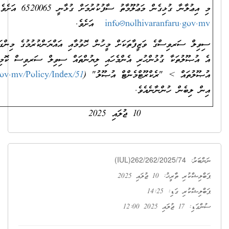
ުކުރުމަށް ގުޅާނީ 6520065 އަށެވެ. އީ-މެއިލް ކުރާނީ
info@nolhi
އަށެވެ.
ފާތަކަށް މީހުން ހޮވުމާއި އައްޔަންކުރުމުގެ މިންގަނޑުތަކާއި އުޞޫލުތައް އަދި
ުރި އެންމެހައި ލިޔުންތައް ސިވިލް ސަރވިސް ކޮމިޝަނުގެ ވެބްސައިޓްގެ
ޓްމެންޓް އުޞޫލު" (
https://www.csc.gov.mv/Policy/Index/51
)
ވެ.
10 ޖުލައި 2025
(IUL)262