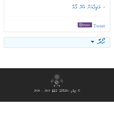
ަރުކާރުގެ ގެޒެޓް 2013 - 2026