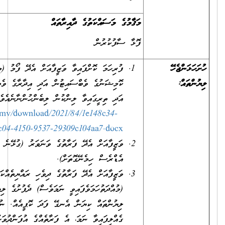
މަޤާމުގެ މަސައްކަތުގެ ދާއިރާތައް
ފޮޅާ ސާފުކުރުން
ފުރިހަމަ ކޮށްފައިވާ ވަޒީފާއަށް އެދޭ ފޯމު (މި ފޯމު ސިވިލް ސަރވިސް
ކޮމިޝަނުގެ ވެބްސައިޓުން އަދި އިދާރާގެ ވެބްސައިޓުންނާއި ކައުންޓަރުން
އަދި ތިރީގައިވާ ލިންކުން ލިބެންހުންނާނެއެވެ.)
https://www.csc.gov.mv/download/2021/84/1e148c34-
bc04-4150-9537-29309c104aa7.docx
ވަޒީފާއަށް އެދޭ ފަރާތުގެ ވަނަވަރު (ގުޅޭނެ ފޯނު ނަންބަރާއި އީ-މެއިލް
އެޑްރެސް ހިމެނޭގޮތަށް).
ވަޒީފާއަށް އެދޭ ފަރާތުގެ ދިވެހި ރައްޔިތެއްކަން އަންގައިދޭ ކާޑުގެ
(މުއްދަތުހަމަވެފައިވީ ނަމަވެސް) ދެފުށުގެ ލިޔުންތައް ފެންނަ، ލިޔެފައިވާ
ލިޔުންތައް ކިޔަން އެނގޭ ފަދަ ކޮޕީއެއް. ނުވަތަ އައި.ޑީ. ކާޑު
ގެއްލިފައިވާ ނަމަ، އެ ފަރާތެއްގެ އުފަންދުވަހުގެ ސެޓްފިކެޓު، ޕާސްޕޯޓް