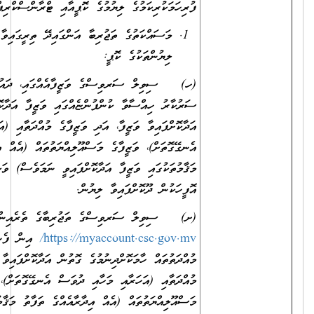
ފުރިހަމަކުރިކަމުގެ ލިޔުމުގެ ކޮޕީއާއި ޓްރާންސްކްރިޕްޓްގެ ކޮޕީ.
މަސައްކަތުގެ ތަޖުރިބާ އަންގައިދޭ ތިރީގައިވާ މިންގަނޑަށް ފެތޭ
ލިޔުންތަކުގެ ކޮޕީ:
(ހ) ސިވިލް ސަރވިސްގެ ވަޒީފާއެއްގައި، ދައުލަތުގެ މުއައްސަސާއެއްގައި،
ސަރުކާރު ހިއްސާވާ ކުންފުންޏެއްގައި ވަޒީފާ އަދާކޮށްފައިވާ ނަމަ
އަދާކޮށްފައިވާ ވަޒީފާ، އަދި ވަޒީފާގެ މުއްދަތާއި (އަހަރާއި މަހާއި ދުވަސް
އެނގޭގޮތަށް)، ވަޒީފާގެ މަސްއޫލިއްޔަތުތައް (އެއް އިދާރާއެއްގެ ތަފާތު
މަޤާމުތަކުގައި ވަޒީފާ އަދާކޮށްފައިވީ ނަމަވެސް) ވަކިވަކިން ބަޔާންކޮށް އެ
އޮފީހަކުން ދޫކޮށްފައިވާ ލިޔުން.
(ށ) ސިވިލް ސަރވިސްގެ ތަޖުރިބާގެ ތެރެއިން
https://myaccount.csc.gov.mv/
އިން ފެންނަންނެތް ތަޖުރިބާގެ
މުއްދަތުތައް ހާމަކޮށްދިނުމުގެ ގޮތުން އަދާކޮށްފައިވާ ވަޒީފާ، އަދި ވަޒީފާގެ
މުއްދަތާއި (އަހަރާއި މަހާއި ދުވަސް އެނގޭގޮތަށް)، ވަޒީފާގެ
މަސްއޫލިއްޔަތުތައް (އެއް އިދާރާއެއްގެ ތަފާތު މަޤާމުތަކުގައި ވަޒީފާ