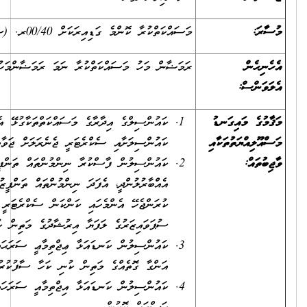
މަސައްކަތްކުރާ ކޮންމެ ގަޑިއިރަކަށް 00/40ރ. (ސާޅިސް ރުފިޔާ)
ރަމަޟާން މަހު މަސައްކަތްކުރާ ނަމަ ރަމަޟާންމަހުގެ އިނާޔަތް
ކައުންސިލްގެ އިދާރާގެ މަސައްކަތްތަކާގުޅޭ އެންމެހައި ކަންކަމުގައި
ކައުންސިލަށާއި ސެކްރެޓަރީ ޖެނެރަލަށް ޖަވާބުދާރީވުން.
ކައުންސިލުން ފާސްކުރާ ނިންމުންތައް ތަންފީޒުކުރުމަށް ފުރިހަމައަށް
އެއްބާރުލުންދީ، އެފަދަ ނިންމުންތައް ތަންފީޒުކުރުމުގައި އިދާރީގޮތުން
ކުރަންޖެހޭ އެންމެހައި ކަންކަން ސެކްރެޓަރީ ޖެނެރަލް ނުވަތަ
ސުޕަވައިޒަރުގެ ލަފަޔާ އިރުޝާދުގެ މަތިން ކުރުން.
ކައުންސިލުން ކަނޑައަޅާ ޢިޖްތިމާޢީ ސަރަޙައްދުތައް ކައުންސިލުން
އަންގާ ގޮތެއްގެ މަތިން ކުނި ކަހާ ސާފުކުރުން.
ކައުންސިލުން ކަނޑައަޅާ އިޖްތިމާއީ ސަރަހައްދުތަކުގައި ހެދިފައިވާ