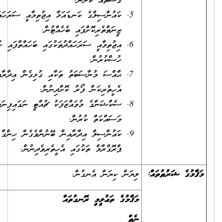
ގަސްތައް ކޮށުން.
ކައުންސިލްގެ ކަނޑައަޅާ އިޖުތިމާއީ ސަރަހައްދުތައް ސާފުކޮށް
ޒީނަތްތެރިކޮށްފައި ބެހެއްޓުން.
އިޖުތިމާއީ ސަރަހައްދުތަކުގައި ބަހައްތާފައި ހުންނަ ޑަސްބިންތައް
ހުސްކުރުން.
ޙާއްސަ މުނާސަބަތު ތަކާއި ގުޅިގެން އިދާރާއިން އަންގާ ކަންކަމުގައި
އެހީތެރިކަން ފޯރު ކޮށްދިނުން.
ސެކްޝަންގެ މުވައްޒަފަކު ޗުއްޓީ ނަގައިފިނަމަ އެމުވައްޒަފެއްގެ
މަސައްކަތް ކުރުން.
ކައުންސިލް އިދާރާއިން ބޭނުންވެގެން ހިންގާ ރަށުތެރެ ސާފުކުރުމުގެ
ޕްރޮގްރާމް ތަކުގައި އެހީތެރިވެދިނުން.
ލިޔަން ކިޔަން އެނގުން.
މަޤާމުގެ ތަޢުލީމީ ރޮނގުތައް
ނެތް