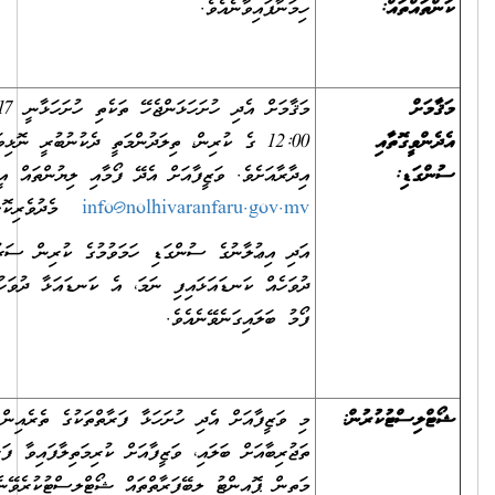
ހިމަނާފައިވާނެއެވެ.
މަޤާމަށް އެދި ހުށަހަޅަންޖެހޭ ތަކެތި ހުށަހަޅާނީ 17 ޖުލައި 2025 ގެ
12:00 ގެ ކުރިން، ތިލަދުންމަތީ ދެކުނުބުރީ ނޮޅިވަރަންފަރު ކައުންސިލްގެ
އިދާރާއަށެވެ. ވަޒީފާއަށް އެދޭ ފޯމާއި ލިޔުންތައް އީ-މެއިލް
info@nolhivaranfaru.gov.mv
މެދުވެރިކޮށްވެސް ބަލައިގަނެވޭނެއެވެ.
އަދި އިޢުލާނުގެ ސުންގަޑި ހަމަވުމުގެ ކުރިން ސަރުކާރުން އަލަށް ބަންދު
ދުވަހެއް ކަނޑައަޅައިފި ނަމަ، އެ ކަނޑައަޅާ ދުވަހުގެ އަދަދަށް ވަޒީފާއަށް އެދޭ
ފޯމު ބަލައިގަނެވޭނެއެވެ.
މި ވަޒީފާއަށް އެދި ހުށަހަޅާ ފަރާތްތަކުގެ ތެރެއިން ތަޢުލީމީ ފެންވަރާއި
ތަޖުރިބާއަށް ބަލައި، ވަޒީފާއަށް ކުރިމަތިލާފައިވާ ފަރާތްތަކުގެ ތެރެއިން އެންމެ
މަތިން ޕޮއިންޓު ލިބޭފަރާތްތައް ޝޯޓްލިސްޓުކުރެވޭނެއެވެ.