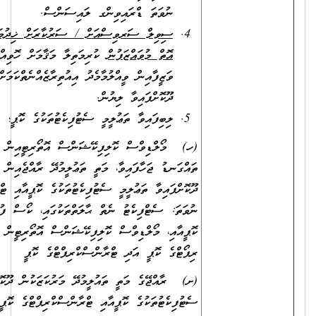
ނުވަތަ ޑްރައިވިންގ ލައިސަންސް.
ސިވިލް ސަރވިސްއަށް / ސަރުކާރަށް ޚިދުމަތްކުރުމުގެ އެއްބަސްވުމެއް
އޮތް މުވައްޒަފުން
ކުރިމަތިލާ މަޤާމަށް ހޮވިއްޖެ ނަމަ، އަދާކުރަމުންދާ
ވަޒީފާއިން ވީއްލުމާމެދު އިއުތިރާޒެއްނެތްކަމަށް، ވަޒީފާ އަދާކުރާ އޮފީހުން
ދޫކޮށްފައިވާ ލިޔުން.
ލިބިފައިވާ ތަޢުލީމީ ސެޓުފިކެޓުތަކުގެ ކޮޕީ؛
(ހ) މޯލްޑިވްސް ކޮލިފިކޭޝަންސް އޮތޯރިޓީއިން ލެވަލް ކަނޑައަޅައި
ތައްގަނޑު ޖަހާފައިވާ، މަތީ ތަޢުލީމުދޭ ރާއްޖެއިން ބޭރުގެ މަރުކަޒަކުން
ދޫކޮށްފައިވާ ތަޢުލީމީ ސެޓުފިކެޓުތަކުގެ ކޮޕީއާއި ޓްރާންސްކްރިޕްޓުގެ ކޮޕީ؛
ނުވަތަ: ސެޓްފިކެޓު ނެތް ޙާލަތްތަކުގައި، ކޯސް ފުރިހަމަކުރިކަމުގެ ލިޔުމުގެ
ކޮޕީއާއި، މޯލްޑިވްސް ކޮލިފިކޭޝަންސް އޮތޯރިޓީން ދޫކޮށްފައިވާ އެސެސްމަންޓް
ރިޕޯޓްގެ ކޮޕީ އަދި ޓްރާންސްކްރިޕްޓްގެ ކޮޕީ
(ށ) ރާއްޖޭގެ މަތީ ތައުލީމުދޭ މަރުކަޒަކުން ދޫކޮށްފައިވާ ތައުލީމީ
ސެޓުފިކެޓުތަކުގެ ކޮޕީއާއި ޓްރާންސްކްރިޕްޓްގެ ކޮޕީ؛ ނުވަތަ ކޯސް