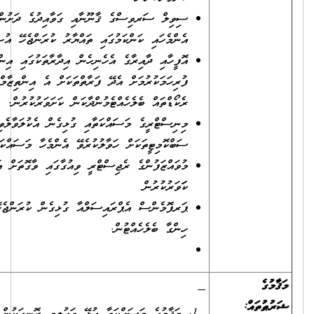
ސިވިލް ސަރވިސްގެ ޤާނޫނާއި ގަވާއިދުގެ ދަށުން މުވައްޒަފުންނާބެހޭ
އެންމެހައި ކަންކަމުގައި ތައްޔާރު ކުރަންޖެހޭ އުޞޫލުތައް ތައްޔާރުކުރުން.
އޮފީހާއި ދާއިރާގެ އެހެނިހެން އިދާރާތަކުގައި އިންޓަރންޝިޕް
ފުރިހަމަކުރުމަށް އެދޭ ފަރާތްތަކަށް އެ އިންތިޒާމް ހަމަޖައްސައިދީ،
ރެކޯޑްތައް ބެލެހެއްޓެމުންދާކަން ކަށަވަރުކުރުން.
މިނިސްޓްރީގެ މަސައްކަތާއި ގުޅިގެން އެކުލަވާލެވިފައިވާ ކޮމިޓީތަކާއި
ސަބްކޮމިޓީތަކަށް ހަވާލުކުރެވޭ އެންމެހާ މަސައްކަތަތްތައް ކުރުން.
މުވައްޒަފުންގެ ރެޖިސްޓްރީ ވިއުގާގައި ވާގޮތަށް އަޕްޑޭޓްކޮށް ބަލަހައްޓާތޯ
ކަަވަރުކުރުން
ޕަރފޮމެންސް އެޕްރައިސަލްއާ ގުޅިގެން ކުރަންޖެހޭ އެންމެހާ ކަންތައްތައް
ހިންގާ ބެލެހެއްޓުން.