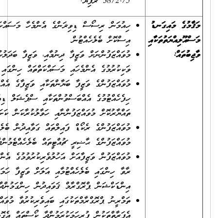
3872.75 ރުފިޔާ.
ހިއުމަން ރިސޯސް ޑިވިޜަންގެ އެންމެހާ މަސައްކަތްތައް ހިންގުމާއި
އިސްކޮށް ބެލެހެއްޓުން
މުވައްޒަފުންނަށް ވަޒީފާ ދިނުމާއި، ވަޒީފާ ބަދަލުކުރުމާއި، ވަޒީފާއިން
ވަކިކުރުމުގެ އެންމެހައި މަސައްކަތްތައް ހިންގައި ބެލެހެއްޓުން.
މުވައްޒަފުންގެ ވަޒީފާ ބަޔާންތަކާއި ވަޒީފާގެ އެއްބަސްވުންތަކާއި، ސިއްރު
ހިފެހެއްޓުމުގެ އެއްބަސްވުންތަކާއި ސްޕެޝަލް ޑިއުޓީ އެލަވެންސް އިޤްރާރް
ތައްޔާރުކޮށް މުވައްޒަފުންނާއި ހަވާލުކުރާކަން ކަށަވަރުކުރުން
މުވައްޒަފުންގެ ރެކޯޑް ފައިލްތައް ގަވާއިދުން ބެލެހެއްޓަމުން ދާކަމާއި
މުވައްޒަފުންގެ ޙާޟިރީ ޗުއްޓީތައް ބެލެހެއްޓެމުންދާކަން ކަށަވަރުކުރުން
މުވައްޒަފުން ވަޒީފާއަށް އަހުލުވެރިކުރުވުމުގެ އެންމެހައި މަސައްކަތްތައް
ރާވާ ހިންގައި ބެލެހެއްޓުމާއި އަލަށް ވަޒީފާ ހަމަޖެހޭ މުވައްޒަފުންނަށް
އިންޑަކްޝަން ޕްރޮގްރާމް ޤަވައިދުން ހިންގަމުންދާކަން ކަށަވަރުކުރުން.
ތަމްރީނު ޕްރޮގްރާމްތަކުގައި ބައިވެރިކުރުވާ މުވައްޒަފުން ބޮންޑު ކުރުވުމާއި،
އެފަރާތްތަކުން ފުރިހަމަކުރަމުންދާ ކޯސްތައް އެގޮތުގެމަތިން ފުރިހަމަ