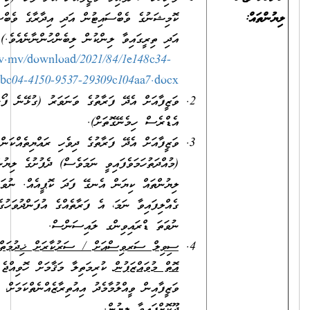
ކޮމިޝަނުގެ ވެބްސައިޓުން އަދި އިދާރާގެ ވެބްސައިޓުންނާއި ކައުންޓަރުން
އަދި ތިރީގައިވާ ލިންކުން ލިބެންހުންނާނެއެވެ.)
https://www.csc.gov.mv/download/2021/84/1e148c34-
bc04-4150-9537-29309c104aa7.docx
ވަޒީފާއަށް އެދޭ ފަރާތުގެ ވަނަވަރު (ގުޅޭނެ ފޯނު ނަންބަރާއި އީ-މެއިލް
އެޑްރެސް ހިމެނޭގޮތަށް).
ވަޒީފާއަށް އެދޭ ފަރާތުގެ ދިވެހި ރައްޔިތެއްކަން އަންގައިދޭ ކާޑުގެ
(މުއްދަތުހަމަވެފައިވީ ނަމަވެސް) ދެފުށުގެ ލިޔުންތައް ފެންނަ، ލިޔެފައިވާ
ލިޔުންތައް ކިޔަން އެނގޭ ފަދަ ކޮޕީއެއް. ނުވަތަ އައި.ޑީ. ކާޑު
ގެއްލިފައިވާ ނަމަ، އެ ފަރާތެއްގެ އުފަންދުވަހުގެ ސެޓްފިކެޓު، ޕާސްޕޯޓް
ނުވަތަ ޑްރައިވިންގ ލައިސަންސް.
ސިވިލް ސަރވިސްއަށް / ސަރުކާރަށް ޚިދުމަތްކުރުމުގެ އެއްބަސްވުމެއް
އޮތް މުވައްޒަފުން
ކުރިމަތިލާ މަޤާމަށް ހޮވިއްޖެ ނަމަ، އަދާކުރަމުންދާ
ވަޒީފާއިން ވީއްލުމާމެދު އިއުތިރާޒެއްނެތްކަމަށް، ވަޒީފާ އަދާކުރާ އޮފީހުން
ދޫކޮށްފައިވާ ލިޔުން.