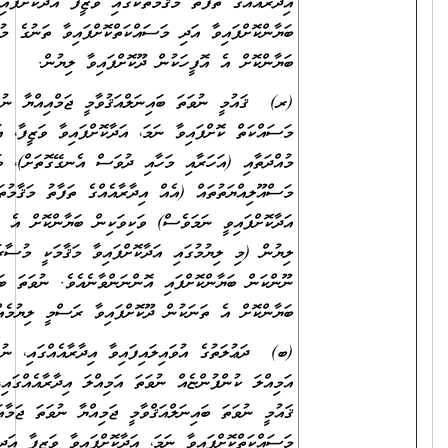
އިދާރާއެއްގެ ތަފާތު މަޤާމުތަކުގައި ވަޒީފާ އަދާކޮށްފައިވީ ނަމަވެސް) ވަކިވަކިން
ބަޔާންކޮށްފައިވާ އަދި މަސައްކަތްކޮށްފައިވާ ތަނުގެ މުވައްޒަފުންގެ އަދަދު
ބަޔާންކޮށް އެ އޮފީހަކުން ދޫކޮށްފައިވާ ލިޔުން.
(ރ) ޤައުމީ ނުވަތަ ބައިނަލްއަޤުވާމީ ޖަމްއިއްޔާ ނުވަތަ ޖަމާއަތެއްގައި
މަސައްކަތް ކޮށްފައިވާ ނަމަ، އަދާކޮށްފައިވާ ވަޒީފާ، އަދި ވަޒީފާ އަދާކުރި
މުއްދަތާއި (އަހަރާއި މަހާއި ދުވަސް އެނގޭގޮތަށް)، ވަޒީފާގެ
މަސްއޫލިއްޔަތުތައް (އެއް އިދާރާއެއްގެ ތަފާތު މަޤާމުތަކުގައި ވަޒީފާ
އަދާކޮށްފައިވީ ނަމަވެސް) ވަކިވަކިން ބަޔާންކޮށް އެ ތަނަކުން ދޫކޮށްފައިވާ
ލިޔުން (މި ލިޔުމުގައި އަދާކޮށްފައިވާ މަޤާމަކީ މުސާރަދެވޭ މަޤާމެއްކަން ނުވަތަ
ނޫންކަން ބަޔާންކޮށްފައި އޮންނަންވާނެއެވެ. ނުވަތަ ބަދަލުގައި އެކަން
ބަޔާންކޮށް އެ ތަނަކުން ދޫކޮށްފައިވާ ރަސްމީ ލިޔުމެއް ހުށަހަޅަންވާނެއެވެ.)
(ބ) ދަޢުލަތުގެ އުވައިލައިފައިވާ އިދާރާއެއްގައި، ނުވަތަ އުވައިލައިފައިވާ
އަމިއްލަ ކުންފުންޏެއް ނުވަތަ އަމިއްލަ އިދާރާއެއްގައި، ނުވަތަ އުވައިލައިފައިވާ
ޤައުމީ ނުވަތަ ބައިނަލްއަޤްވާމީ ޖަމިއްޔާ ނުވަތަ ޖަމާއަތެއްގައި
މަސައްކަތްކޮށްފައިވާ ނަމަ، އަދާކޮށްފައިވާ ވަޒީފާ އަދި ވަޒީފާގެ މުއްދަތާއި