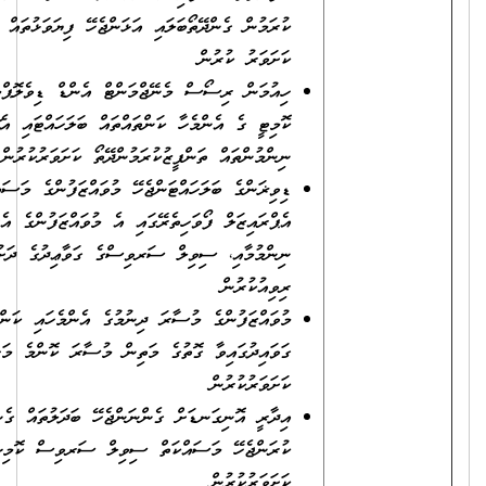
ކުރަމުން ގެންދޭތޯބަލައި އަޅަންޖެހޭ ފިޔަވަޅުތައް ގަވާއިދުން އަޅަމުންދޭތޯ
ކަށަވަރު ކުރުން
ހިއުމަން ރިސޯސް މެނޭޖްމަންޓް އެންޑް ޑިވެލޮޕްމަންޓް (އެޗް.އާރު.އެމް.ޑީ)
ކޮމިޓީ ގެ އެންމެހާ ކަންތައްތައް ބަލަހައްޓައި އެޗް.އާރު.އެމް.ޑީގެ
ނިންމުންތައް ތަންފީޒުކުރަމުންދޭތޯ ކަށަވަރުކުރުން
ޑިވިޜަންގެ ބަލަހައްޓަންޖެހޭ މުވައްޒަފުންގެ މަސައްކަތްތައް މޮނީޓަރކޮށް
އެޕްރައިޒަލް ފޯވަހިތެރޭގައި އެ މުވައްޒަފުންގެ އެޕްރައިޒަލް ފުރައި
ނިންމުމާއި، ސިވިލް ސަރވިސްގެ ގަވާޢިދުގެ ދަށުން މަސައްކަތްތައް
ރިވިއުކުރުން
މުވައްޒަފުންގެ މުސާރަ ދިނުމުގެ އެންމެހައި ކަންކަން އިންތިޒާމްކޮށް
ގަވައިދުގައިވާ ގޮތުގެ މަތިން މުސާރަ ކޮންމެ މަހަކުވެސް ދޭތޯ
ކަށަވަރުކުރުން
އިދާރީ އޮނިގަނޑަށް ގެންނަންޖެހޭ ބަދަލުތައް ގެނައުމާއި ފާސްކުރުމަށް
ކުރަންޖެހޭ މަސައްކަތް ސިވިލް ސަރވިސް ކޮމިޝަނާ ގުޅިގެން ކުރޭތޯ
ކަށަވަރުކުރުން