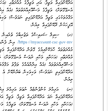
އަދާކޮށްފައިވާ ވަޒީފާ، އަދި ވަޒީފާގެ މުއްދަތާއި (އަހަރާއި މަހާއި ދުވަސް
އެނގޭގޮތަށް)، ވަޒީފާގެ މަސްއޫލިއްޔަތުތައް (އެއް އިދާރާއެއްގެ ތަފާތު
މަޤާމުތަކުގައި ވަޒީފާ އަދާކޮށްފައިވީ ނަމަވެސް) ވަކިވަކިން ބަޔާންކޮށް އެ
އޮފީހަކުން ދޫކޮށްފައިވާ ލިޔުން.
(ށ) ސިވިލް ސަރވިސްގެ ތަޖުރިބާގެ ތެރެއިން
https://myaccount.csc.gov.mv/
އިން ފެންނަންނެތް ތަޖުރިބާގެ
މުއްދަތުތައް ހާމަކޮށްދިމުގެ ގޮތުން އަދާކޮށްފައިވާ ވަޒީފާ، އަދި ވަޒީފާގެ
މުއްދަތާއި (އަހަރާއި މަހާއި ދުވަސް އެނގޭގޮތަށް)، ވަޒީފާގެ
މަސްއޫލިއްޔަތުތައް (އެއް އިދާރާއެއްގެ ތަފާތު މަޤާމުތަކުގައި ވަޒީފާ
އަދާކޮށްފައިވީ ނަމަވެސް) ވަކިވަކިން ބަޔާންކޮށް އެ އޮފީހަކުން ދޫކޮށްފައިވާ
ލިޔުން.
(ނ) އަމިއްލަ ކުންފުންޏެއް ނުވަތަ އަމިއްލަ އިދާރާއެއްގައި ވަޒީފާ
އަދާކޮށްފައިވާ ނަމަ އަދާކޮށްފައިވާ ވަޒީފާ، ވަޒީފާ އަދާކުރި މުއްދަތާއި
(އަހަރާއި މަހާއި ދުވަސް އެނގޭގޮތަށް)، ވަޒީފާގެ މަސްއޫލިއްޔަތުތައް (އެއް