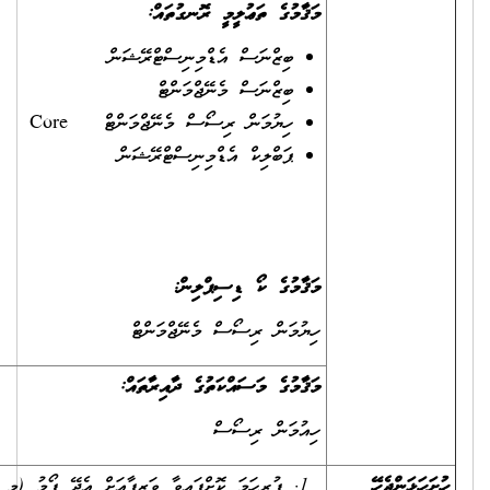
މަޤާމުގެ ތަޢުލީމީ ރޮނގުތައް:
ބިޒްނަސް އެޑްމިނިސްޓްރޭޝަން
ބިޒްނަސް މެނޭޖްމަންޓް
ހިޔުމަން ރިސޯސް މެނޭޖްމަންޓް Core
ޕަބްލިކް އެޑްމިނިސްޓްރޭޝަން
މަޤާމުގެ ކޯ ޑިސިޕްލިން:
ހިޔުމަން ރިސޯސް މެނޭޖްމަންޓް
މަޤާމުގެ މަސައްކަތުގެ ދާއިރާތައް:
ހިއުމަން ރިސޯސް
ފުރިހަމަ ކޮށްފައިވާ ވަޒީފާއަށް އެދޭ ފޯމު (މި ފޯމު ސިވިލް ސަރވިސް