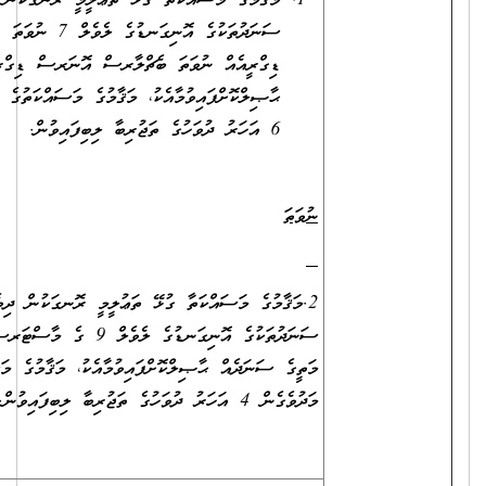
މަޤާމުގެ މަސައްކަތާ ގުޅޭ ތަޢުލީމީ ރޮނގަކުން ދިވެހިރާއްޖޭގެ ޤަ އުމީ
ސަނަދުތަކުގެ އޮނިގަނޑުގެ ލެވެލް 7 ނުވަތަ 8 ގެ ބެޗްލާރސް
ޑިގްރީއެއް ނުވަތަ ބެޗްލާރސް އޮނަރސް ޑިގްރީއެއް
ޙާޞިލްކޮށްފައިވުމާއެކު، މަޤާމުގެ މަސައްކަތުގެ ދާއިރާއެއްގައި މަދުވެގެން
6 އަހަރު ދުވަހުގެ ތަޖުރިބާ ލިބިފައިވުން.
ނުވަތަ
2.މަޤާމުގެ މަސައްކަތާ ގުޅޭ ތަޢުލީމީ ރޮނގަކުން ދިވެހިރާއްޖޭގެ ޤަ އުމީ
ސަނަދުތަކުގެ އޮނިގަނޑުގެ ލެވެލް 9 ގެ މާސްޓަރސް ޑިގްރީ އިން ފެށިގެން
މަތީގެ ސަނަދެއް ޙާޞިލްކޮށްފައިވުމާއެކު، މަޤާމުގެ މަސައްކަތުގެ ދާއިރާއެއްގައި
މަދުވެގެން 4 އަހަރު ދުވަހުގެ ތަޖުރިބާ ލިބިފައިވުން.