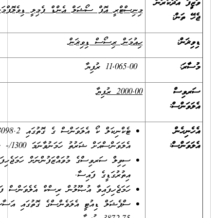
މިނިސްޓްރީ އޮފް ސޯޝަލް އެންޑް ފެމިލީ ޑިވެލޮޕްމަންޓް
،
ހުޅުމާލެ
ހިއުމަން ރިސޯސް ޑިވިޜަން
11,065.00 ރުފިޔާ
2000.00 ރުފިޔާ
ޓެކްނިކަލް ކޯ އެލަވަންސް ގެ ގޮތުގައި 3098.2 ރުފިޔާ. ޓެކްނިކަލް ކޯ
އެލަވަންސްއަށް ޝަރުތު ހަމަނުވާނަމަ 1300/- ރުފިޔާ.
ސިވިލް ސަރވިސްގެ މުވައްޒަފުންނަށް ހަމަޖެހިފައިވާ އުސޫލުން
އިތުރުގަޑީގެ ފައިސާ.
ހަމަޖެހިފައިވާ އުޞޫލުން ރިސްކް އެލެވަންސް ފައިސާ.
ސްޕެޝަލް ޑިއުޓީ އެލަވެންސްގެ ގޮތުގައި އަސާސީ މުސާރައިގެ