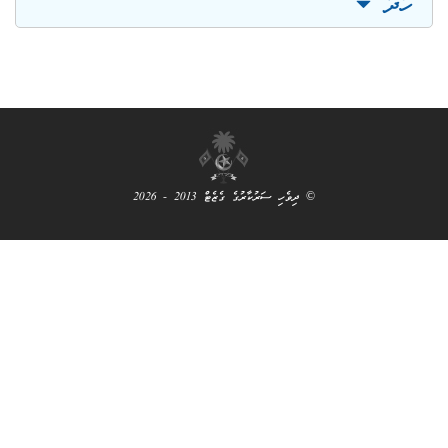
ހި ސަރުކާރުގެ ގެޒެޓް 2013 - 2026