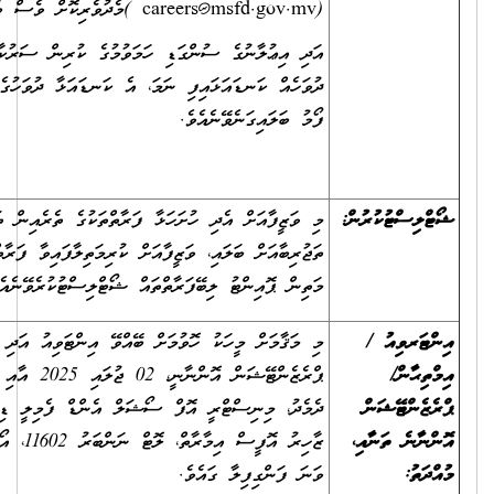
(
careers@msfd.gov.mv
)މެދުވެރިކޮށް ވެސް ބަލައިގަނެވޭނެއެވެ.
އަދި އިޢުލާނުގެ ސުންގަޑި ހަމަވުމުގެ ކުރިން ސަރުކާރުން އަލަށް ބަންދު
ދުވަހެއް ކަނޑައަޅައިފި ނަމަ، އެ ކަނޑައަޅާ ދުވަހުގެ އަދަދަށް ވަޒީފާއަށް އެދޭ
ފޯމު ބަލައިގަނެވޭނެއެވެ.
މި ވަޒީފާއަށް އެދި ހުށަހަޅާ ފަރާތްތަކުގެ ތެރެއިން ތަޢުލީމީ ފެންވަރާއި
ތަޖުރިބާއަށް ބަލައި، ވަޒީފާއަށް ކުރިމަތިލާފައިވާ ފަރާތްތަކުގެ ތެރެއިން އެންމެ
މަތިން ޕޮއިންޓު ލިބޭފަރާތްތައް ޝޯޓްލިސްޓުކުރެވޭނެއެވެ.
މި މަޤާމަށް މީހަކު ހޮވުމަށް ބޭއްވޭ އިންޓަވިއު އަދި އިމްތިޙާން/
ޕްރެޒެންޓޭޝަން އޮންނާނީ، 02 ޖުލައި 2025 އާއި 31 ޖުލައި 2025 އާ
ދެމެދު، މިނިސްޓްރީ އޮފް ސޯޝަލް އެންޑް ފެމިލީ ޑިވެލޮޕްމަންޓް( އުމަރު
ޒާހިރު އޮފީސް އިމާރާތް، ލޮޓް ނަންބަރު 11602، އޯކިޑްމާ ހިނގުން) 2
ވަނަ ފަންގިފިލާ ގައެވެ.