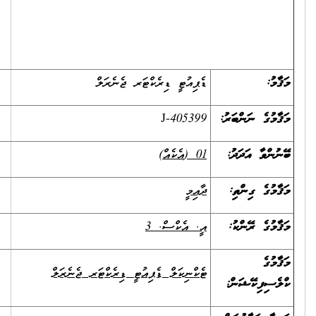
ޑެޕިއުޓީ ޑިރެކްޓަރ ޖެނެރަލް
J-405399
01 (
އެކެއް)
ދާއިމީ
އީ. އެކްސް. 3
ޓެކްނިކަލް ޑެޕިއުޓީ ޑިރެކްޓަރ ޖެނެރަލް