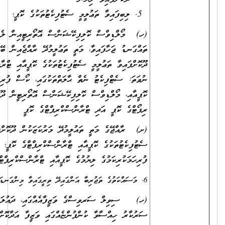
ލިބިފައިވާ ތަޢުލީމީ ސެޓުފިކެޓުތަކުގެ ކޮޕީ؛
(ހ) މޯލްޑިވްސް ކޮލިފިކޭޝަންސް އޮތޯރިޓީއިން ލެވަލް ކަނޑައަޅައި
ތައްގަނޑު ޖަހާފައިވާ، މަތީ ތަޢުލީމުދޭ ރާއްޖެއިން ބޭރުގެ މަރުކަޒަކުން
ދޫކޮށްފައިވާ ތަޢުލީމީ ސެޓުފިކެޓުތަކުގެ ކޮޕީއާއި ޓްރާންސްކްރިޕްޓުގެ ކޮޕީ؛
ނުވަތަ: ސެޓްފިކެޓު ނެތް ޙާލަތްތަކުގައި، ކޯސް ފުރިހަމަކުރިކަމުގެ ލިޔުމުގެ
ކޮޕީއާއި، މޯލްޑިވްސް ކޮލިފިކޭޝަންސް އޮތޯރިޓީން ދޫކޮށްފައިވާ އެސެސްމަންޓް
ރިޕޯޓްގެ ކޮޕީ އަދި ޓްރާންސްކްރިޕްޓްގެ ކޮޕީ
(ށ) ރާއްޖޭގެ މަތީ ތައުލީމުދޭ މަރުކަޒަކުން ދޫކޮށްފައިވާ ތައުލީމީ
ސެޓުފިކެޓުތަކުގެ ކޮޕީއާއި ޓްރާންސްކްރިޕްޓްގެ ކޮޕީ؛ ނުވަތަ ކޯސް
ފުރިހަމަކުރިކަމުގެ ލިޔުމުގެ ކޮޕީއާއި ޓްރާންސްކްރިޕްޓްގެ ކޮޕީ.
6. މަސައްކަތުގެ ތަޖުރިބާ އަންގައިދޭ ތިރީގައިވާ މިންގަނޑަށް ފެތޭ ލިޔުންތަކުގެ ކޮޕީ:
(ހ) ސިވިލް ސަރވިސްގެ ވަޒީފާއެއްގައި، ދައުލަތުގެ މުއައްސަސާއެއްގައި،
ސަރުކާރު ހިއްސާވާ ކުންފުންޏެއްގައި ވަޒީފާ އަދާކޮށްފައިވާ ނަމަ