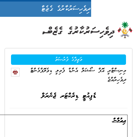
ދިވެހިސަރުކާރުގެ ގެޒެޓް
ވަޒީފާގެ ފުރުޞަތު
ަލް އެންޑް ފެމިލީ ޑިވެލޮޕްމެންޓް
ިއުޓީ ޑިރެކްޓަރ ޖެނެރަލް