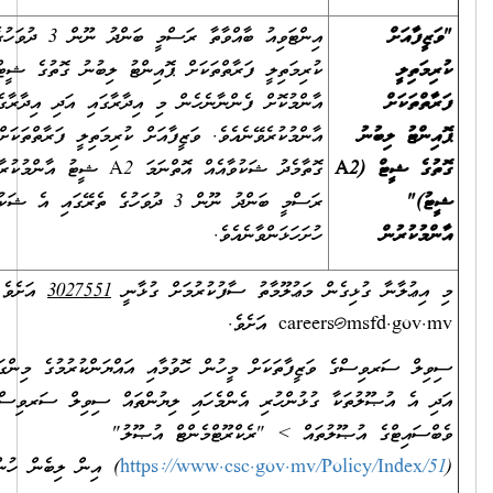
އިންޓަވިއު ބާއްވާތާ ރަސްމީ ބަންދު ނޫން 3 ދުވަހުގެ ތެރޭގައި "ވަޒީފާއަށް
ކުރިމަތިލީ ފަރާތްތަކަށް ޕޮއިންޓު ލިބުނު ގޮތުގެ ޝީޓް (A2 ޝީޓު)"
އާންމުކޮށް ފެންނާނެހެން މި އިދާރާގައި އަދި އިދާރާގެ ވެބްސައިޓްގައި
އާންމުކުރެވޭނެއެވެ. ވަޒީފާއަށް ކުރިމަތިލީ ފަރާތްތަކަށް ޕޮއިންޓު ދެވިފައިވާ
ގޮތާމެދު ޝަކުވާއެއް އޮތްނަމަ A2 ޝީޓު އާންމުކުރާ ދުވަހުން ފެށިގެން
ރަސްމީ ބަންދު ނޫން 3 ދުވަހުގެ ތެރޭގައި އެ ޝަކުވާއެއް މި އިދާރާއަށް
ހުށަހަޅަންވާނެއެވެ.
ް މަޢުލޫމާތު ސާފުކުރުމަށް ގުޅާނީ
3027551
އަށެވެ. އީ-މެއިލް ކުރާނީ
caree
އަށެވެ.
ޒީފާތަކަށް މީހުން ހޮވުމާއި އައްޔަންކުރުމުގެ މިންގަނޑުތަކާއި އުޞޫލުތައް
 ގުޅުންހުރި އެންމެހައި ލިޔުންތައް ސިވިލް ސަރވިސް ކޮމިޝަނުގެ
ުތައް > "ރެކްރޫޓްމެންޓް އުޞޫލު"
https://www.csc.gov.mv/P
) އިން ލިބެން ހުންނާނެއެވެ.