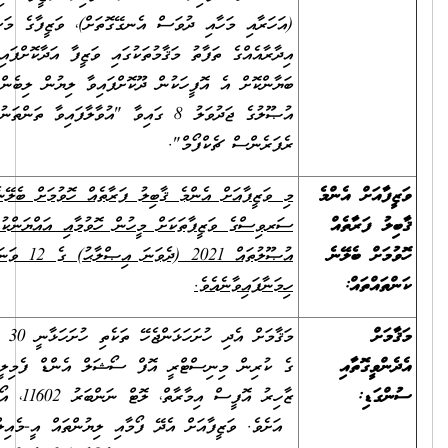
(އަހަރާއި މަހާއި ދުވަސް އެނގޭގޮތަށް)، ވަޒީފާގެ މަސްއޫލިއްޔަތުތައް (އެއް
އިދާރާއެއްގެ ތަފާތު މަޤާމުތަކުގައި ވަޒީފާ އަދާކޮށްފައިވީ ނަމަވެސް) ވަކިވަކިން
ބަޔާންކޮށް އެ އޮފީހަކުން ދޫކޮށްފައިވާ ލިޔުން ލިބެންނެތް ނަމަ، ރެކްރޫޓްމަންޓް
އުޞޫލުގެ ޖަދުވަލު 8 ގައިވާ "އުވާލާފައިވާ ތަންތަނުގެ ތަޖުރިބާ އަންގައިދޭ
ރެފަރެންސް ޗެކްފޯމް".
މި ވަޒީފާއަށް އެންމެ ޤާބިލު ފަރާތެއް ހޮވުމަށް ބެލޭނެ ކަންތައްތައް ސިވިލް
ސަރވިސްގެ ވަޒީފާތަކަށް މީހުން ހޮވުމާއި އައްޔަންކުރުމުގެ މިންގަނޑުތަކާއި
އުޞޫލުތައް 2021 (ދެވަނަ އިޞްލާޙު) ގެ 12 ވަނަ ނަންބަރުގައި
ހިމަނާފައިވާނެއެވެ.
މަޤާމަށް އެދި ހުށަހަޅަންޖެހޭ ތަކެތި ހުށަހަޅާނީ 30 ޖޫން 2025 ގެ 13:00
ގެ ކުރިން މިނިސްޓްރީ އޮފް ސޯޝަލް އެންޑް ފެމިލީ ޑިވެލޮޕްމަންޓް( އުމަރު
ޒާހިރު އޮފީސް އިމާރާތް، ލޮޓް ނަންބަރު 11602، އޯކިޑްމާ ހިނގުން)
އަށެވެ. ވަޒީފާއަށް އެދޭ ފޯމާއި ލިޔުންތައް އީ-މެއިލް