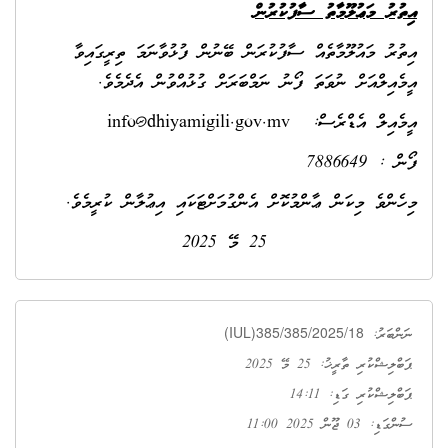
އިތުރު މަޢުލޫމާތު ސާފުކުރުން
އިތުރު މައުލޫމާތެއް ސާފުކުރަން ބޭނުން ފުޅުވާނަމަ ތިރީގައިވާ
އީމެއިލްއަށް ނުވަތަ ފޯނު ނަމްބަރަށް ގުޅުއްވުން އެދެމެވެ.
އީމެއިލް އެޑްރެސް:
info@dhiyamigili.gov.mv
ފޯން : 7886649
މިހެންވެ މިކަން ޢާންމުކޮށް އެންގުމަށްޓަކައި އިޢުލާން ކުރީމެވެ.
25 މޭ 2025
(IUL)385/385/2025/18
ނަންބަރު:
ޕަބްލިޝްކުރި ތާރީޚު: 25 މޭ 2025
ޕަބްލިޝްކުރި ގަޑި: 14:11
ސުންގަޑި: 03 ޖޫން 2025 11:00