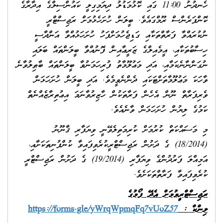
ހެނދުނު 11:00 ގައި ކޮޅުމަޑުލު ދިޔަމިގިލީ ކައުންސިލްގެ އިދާރާގެ
ކޮންފަރެންސް ރޫމްގައެވެ. ބީލަން ހުށަހެޅުމަށް ރަޖިސްޓްރީ
ނުކުރައްވާ ފަރާތްތަކާއި ގަޑިޖެހުމަށްފަހު ހުށަހަޅުއްވާ އަންދާސީ
ހިސާބުތަކާއި، އީމެއިލްގެ ޒަރީޢާއިން ފޮނުއްވާ ބީލަންތައް ބަލައި
ނުގަންނާނެކަމާއި، އަދި މަޢުލޫމާތު ފުރިހަމަނުވާ ބީލަންތައް ބާޠިލުވާނެ
ވާހަކަ މަޢުލޫމާތަށްޓަކައި ދެންނެވީމެވެ. އަދި ބީލަން ހުށަހަޅަން
ވެރިފަރާތް ނޫން އެހެން ފަރާތަކުން ހާޒިރުވާނަމަ އިޢުތިރާޒެއްނެތް
ކަމުގެ ލިޔުން ހުށަހަޅަން ވާނެއެވެ.
މި މަސައްކަތް ކުރުމަށް ކުރިމަތިލެވޭނީ ވިޔަފާރި ޤާނޫނު
(18/2014) ގެ ދަށުން ރަޖިސްޓްރީކުރެވިފައިވާ ކުންފުނިތަކަށާއި،
އަމިއްލަ ފަރުދުންގެ ވިޔަފާރި (19/2014) ގެ ދަށުން ރަޖިސްޓްރީ
ކުރެވިފައިވާ ފަރާތްތަކަށެވެ.
ރަޖިސްޓްރީވުމަށް އެދޭ ފޯމުގެ
ލިންކް
:
https://forms.gle/yWrqWpmqFq7vUoZ57