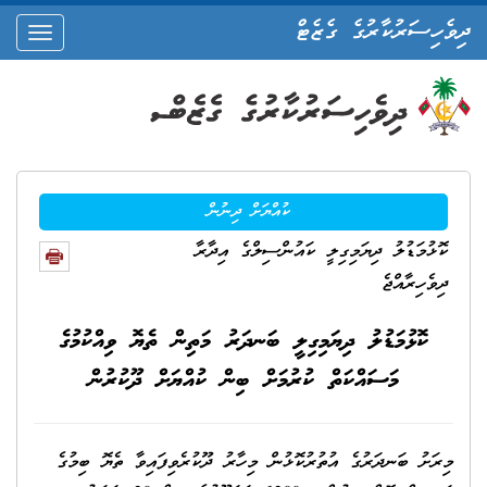
ދިވެހިސަރުކާރުގެ ގެޒެޓް
oggle
ation
ކުއްޔަށް ދިނުން
ކޮޅުމަޑުލު ދިޔަމިގިލީ ކައުންސިލްގެ އިދާރާ
ދިވެހިރާއްޖެ
ކޮޅުމަޑުލު ދިޔަމިގިލީ ބަނދަރު މަތިން ތެޔޮ ވިއްކުމުގެ
މަސައްކަތް ކުރުމަށް ބިން ކުއްޔަށް ދޫކުރުން
މިރަށު ބަނދަރުގެ އުތުރުކޮޅުން މިހާރު ދޫކުރެވިފައިވާ ތެޔޮ ބިމުގެ