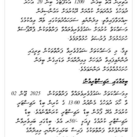
އަތިރިން އޮތް ބިމުން، 1200 އަކަފޫޓުގެ ބިން 20 އަހަރު
ދުވަހުގެ މުއްދަތަށް ކުއްޔަށް ދޫކުރުމަށް ކައުންސިލުން
ނިއްމަވާފައިވާތީ، މިދެންނެވި ސަރަހައްދުތަކުގައި ތެޔޮ ވިއްކުމުގެ
މަސައްކަތް ކުރުމަށް ޝައުޤުވެރިވެލައްވާ ފަރާތްތަކުން ޕްރޮޕޯސަލް
ހުށަހެޅުމަށް ފުރުޞަތު ހުޅުވާލަމެވެ.
ވީމާ، މި މަސައްކަތަށް ޝަޢުޤުވެރިވާ ފަރާތްތަކުން ތިރީގައި
ދެންނެވިފައިވާ ދުވަހަށް މިއިދާރާއަށް ވަޑައިގެން ބީލަން
ހުށަހެޅުއްވުމަށް ދަންނަވަމެވެ.
ބީލަމުގައި ރަޖިސްޓްރީވުން
:
މިމަސައްކަތަށް ޝައުޤުވެރިވެލައްވާ ފަރާތްތަކުން، 2025 ޖޫން 02
ވާ ހޯމަ ދުވަހުގެ މެންދުރު 13:00 ގެ ކުރިން ބިޑް ރަޖިސްޓަރީ
ކުރުމަށް އެދޭ ފޯމުން ބިޑް ރަޖިސްޓްރީ ކުރަންވާނެއެވެ. ބިޑް
ރަޖިސްޓްރީ ކުރުމުގެ ފީއަކީ -/50ރ އެވެ. ބިޑްގައި ބައިވެރިވާން
ބޭނުންފުޅުވާ ފަރާތްތަކުގެ ފައިސާ ބަލައިގަންނާނީ މިއިދާރާގެ