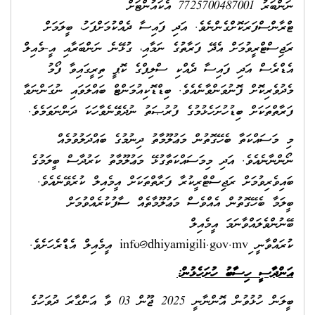
ނަންބަރު 7725700487001 އެކައުންޓަށް
ޓްރާންސްފަރަކޮށްގެންނެވެ. އަދި ފައިސާ ދެއްކުމަށްފަހު، ބީލަމަށް
ރަޖިސްޓްރީވުމަށް އެދޭ ފަރާތުގެ ނަމާއި، ގުޅޭނެ ނަންބަރާއި އީ-މެއިލް
އެޑްރެސް އަދި ފައިސާ ދެއްކި ސްލިޕްގެ ކޮޕީ ތިރީގައިވާ ފޯމު
މެދުވެރިކޮށް ފޮނުވަންވާނެއެވެ. ބިޑްޑޮކިއުމަންޓް ބައްލަވައި ނުގަންނަވާ
ފަރާތްތަކަށް ބިޑުހުށަހެޅުމުގެ ފުރުޞަތު ނުދެވޭނެވާހަކަ ދަންނަވަމެވެ.
މި މަސައްކަތާ ބެހޭގޮތުން މަޢުލޫމާތު ދިނުމުގެ ބައްދަލުވުމެއް
ނޯންނާނެއެވެ. އަދި މިމަސައްކަތާގުޅޭ މަޢުލޫމާތު ކަރުދާސް ބީލަމުގެ
ބައިވެރިވުމަށް ރަޖިސްޓްރީކުރާ ފަރާތްތަކަށް އީމެއިލް ކުރެވޭނެއެވެ.
ބީލަމާ ބެހޭގޮތުން އެއްވެސް މަޢުލޫމާތެއް ސާފުކުރެއްވުމަށް
ބޭނުންވެލައްވާނަމަ އީމެއިލް
ކުރައްވާނީ ި
info@dhiyamigili.gov.mv
އީމެއިލް އެޑްރެހަށެވެ.
އަންދާސީ ހިސާބު ހުށަހެޅުން:
ބީލަން ހުޅުވުން އޮންނާނީ 2025 ޖޫން 03 ވާ އަންގާރަ ދުވަހުގެ