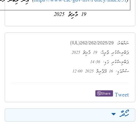
https://www.csc.gov.mv/P
) އިން ލިބެން ހުންނާނެއެވެ.
19 މާރިޗު 2025
(IUL)262/2