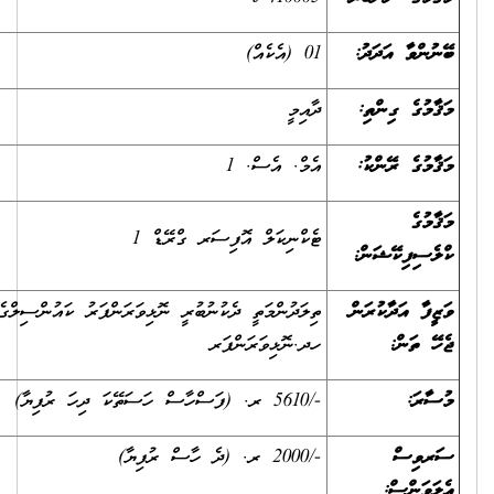
01 (އެކެއް)
ދާއިމީ
އެމް. އެސް. 1
ޓެކްނިކަލް އޮފިސަރ ގްރޭޑް 1
ތިލަދުންމަތީ ދެކުނުބުރީ ނޮޅިވަރަންފަރު ކައުންސިލްގެ އިދާރާ،
ހދ.ނޮޅިވަރަންފަރ
-/5610 ރ. (ފަސްހާސް ހަސަތޭކަ ދިހަ ރުފިޔާ)
-/2000 ރ. (ދެ ހާސް ރުފިޔާ)