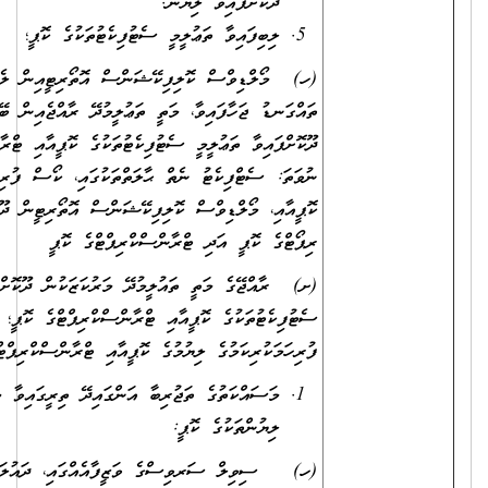
ދޫކޮށްފައިވާ ލިޔުން.
ލިބިފައިވާ ތަޢުލީމީ ސެޓުފިކެޓުތަކުގެ ކޮޕީ؛
(ހ) މޯލްޑިވްސް ކޮލިފިކޭޝަންސް އޮތޯރިޓީއިން ލެވަލް ކަނޑައަޅައި
ތައްގަނޑު ޖަހާފައިވާ، މަތީ ތަޢުލީމުދޭ ރާއްޖެއިން ބޭރުގެ މަރުކަޒަކުން
ދޫކޮށްފައިވާ ތަޢުލީމީ ސެޓުފިކެޓުތަކުގެ ކޮޕީއާއި ޓްރާންސްކްރިޕްޓުގެ ކޮޕީ؛
ނުވަތަ: ސެޓްފިކެޓު ނެތް ޙާލަތްތަކުގައި، ކޯސް ފުރިހަމަކުރިކަމުގެ ލިޔުމުގެ
ކޮޕީއާއި، މޯލްޑިވްސް ކޮލިފިކޭޝަންސް އޮތޯރިޓީން ދޫކޮށްފައިވާ އެސެސްމަންޓް
ރިޕޯޓްގެ ކޮޕީ އަދި ޓްރާންސްކްރިޕްޓްގެ ކޮޕީ
(ށ) ރާއްޖޭގެ މަތީ ތައުލީމުދޭ މަރުކަޒަކުން ދޫކޮށްފައިވާ ތައުލީމީ
ސެޓުފިކެޓުތަކުގެ ކޮޕީއާއި ޓްރާންސްކްރިޕްޓްގެ ކޮޕީ؛ ނުވަތަ ކޯސް
ފުރިހަމަކުރިކަމުގެ ލިޔުމުގެ ކޮޕީއާއި ޓްރާންސްކްރިޕްޓްގެ ކޮޕީ.
މަސައްކަތުގެ ތަޖުރިބާ އަންގައިދޭ ތިރީގައިވާ މިންގަނޑަށް ފެތޭ
ލިޔުންތަކުގެ ކޮޕީ:
(ހ) ސިވިލް ސަރވިސްގެ ވަޒީފާއެއްގައި، ދައުލަތުގެ މުއައްސަސާއެއްގައި،