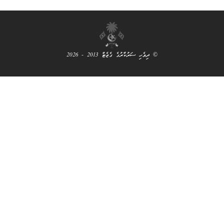
ި ސަރުކާރުގެ ގެޒެޓް 2013 - 2026