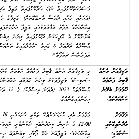
މަސައްކަތްކޮށްފައިވާ ނަމަ، އަދާކޮށްފައިވާ ވަޒީފާ އަދި ވަޒީފާގެ މުއްދަތާއި
(އަހަރާއި މަހާއި ދުވަސް އެނގޭގޮތަށް)، ވަޒީފާގެ މަސްއޫލިއްޔަތުތައް (އެއް
އިދާރާއެއްގެ ތަފާތު މަޤާމުތަކުގައި ވަޒީފާ އަދާކޮށްފައިވީ ނަމަވެސް) ވަކިވަކިން
ބަޔާންކޮށް އެ އޮފީހަކުން ދޫކޮށްފައިވާ ލިޔުން ލިބެންނެތް ނަމަ، ރެކްރޫޓްމަންޓް
އުޞޫލުގެ ޖަދުވަލު 8 ގައިވާ "އުވާލާފައިވާ ތަންތަނުގެ ތަޖުރިބާ އަންގައިދޭ
ރެފަރެންސް ޗެކްފޯމް".
މި ވަޒީފާއަށް އެންމެ ޤާބިލު ފަރާތެއް ހޮވުމަށް ބެލޭނެ ކަންތައްތައް ސިވިލް
ސަރވިސްގެ ވަޒީފާތަކަށް މީހުން ހޮވުމާއި އައްޔަންކުރުމުގެ މިންގަނޑުތަކާއި
އުޞޫލުތައް 2023 (ދެވަނަ އިސްލާހު) ގެ 12 ވަނަ ނަންބަރުގައި
ހިމަނާފައިވާނެއެވެ.
މަޤާމަށް އެދި ހުށަހަޅަންޖެހޭ ތަކެތި ހުށަހަޅާނީ
16 އެޕްރީލް 2025 ގެ
12:00
ގެ ކުރިން، ތިލަދުންމަތީ ދެކުނުބުރީ ނޮޅިވަރަންފަރު ކައުންސިލްގެ
އިދާރާއަށެވެ. ވަޒީފާއަށް އެދޭ ފޯމާއި ލިޔުންތައް އީ-މެއިލް