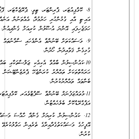
8. ކޮމްޕިއުޓަރ، ޕްރިންޓަރ، ޓީވީ، ޕްރޮޖެކްޓަރ، ފޮޓޯކޮޕީ މެޝިން، ފޯނު ފަދަ
އައި.ޓީ އާއި ގުޅުންހުރި ހަރުމުދާ، އެއްތަނުން އަނެއް ތަނަށް ގެންދިއުމުގައި
ހަމަޖެހިފައި އޮންނަ އުސޫލުން ކުރިއަށް ގެންދިއުން.
9. މަސައްކަތަށް ބޭނުންވާ އެންމެހައި ސާމާނުތައް ފައިނޭންސް ސެކްޝަނާ
ގުޅިގެން ޤަވާއިދުން ހޯދުން.
10.ކައުންސިލުން ބާއްވާ އެކިއެކި ޖަލްސާތަކާއި ބައްދަލުވުންތަކާއި އިތުރު
ޙަރަކާތްތަކަށް ތައްޔާރު ކުރަންޖެހޭ ޕްރެޒެންޓޭޝަން އަދި ސެޓްފިކެޓްތަކާއި
ބެނާތައް ތައްޔާރުކުރުން.
11.މުވައްޒަފުނަށް ބޭނުންވާ ސޮފްޓްވެއަރ ކޮމްޕިއުޓަރ ސިސްޓަމްތަކަށް އަޅާ
އަޕްގްރޭޑްކޮށް ބެލެހެއްޓުން.
12. ކައުންސިލުން ކުރިޔަށް ގެންދާ ހާއްސަ މަސައްކަތްތަކުގައި ބައިވެރިވުމާއި
އޮފީހުގެ މަސައްކަތުގެދާއިރާގެ ތެރެއިން ޙަވާލުކުރެވޭ އެހެނިހެން ކަންކަން
ކުރުން.