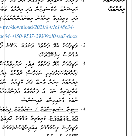
ފުރިހަމަ ކޮށްފައިވާ ވަޒީފާއަށް އެދޭ ފޯމު (މި ފޯމު ސިވިލް ސަރވިސް
ކޮމިޝަނުގެ ވެބްސައިޓުން އަދި އިދާރާގެ ވެބްސައިޓުންނާއި ކައުންޓަރުން
އަދި ތިރީގައިވާ ލިންކުން ލިބެންހުންނާނެއެވެ.)
https://www.csc.gov.mv/download/2021/84/1e148c34-
bc04-4150-9537-29309c104aa7.docx
ވަޒީފާއަށް އެދޭ ފަރާތުގެ ވަނަވަރު (ގުޅޭނެ ފޯނު ނަންބަރާއި އީ-މެއިލް
އެޑްރެސް ހިމެނޭގޮތަށް).
ވަޒީފާއަށް އެދޭ ފަރާތުގެ ދިވެހި ރައްޔިތެއްކަން އަންގައިދޭ ކާޑުގެ
(މުއްދަތުހަމަވެފައިވީ ނަމަވެސް) ދެފުށުގެ ލިޔުންތައް ފެންނަ، ލިޔެފައިވާ
ލިޔުންތައް ކިޔަން އެނގޭ ފަދަ ކޮޕީއެއް. ނުވަތަ އައި.ޑީ. ކާޑު
ގެއްލިފައިވާ ނަމަ، އެ ފަރާތެއްގެ އުފަންދުވަހުގެ ސެޓްފިކެޓު، ޕާސްޕޯޓް
ނުވަތަ ޑްރައިވިންގ ލައިސަންސް.
ސިވިލް ސަރވިސްއަށް / ސަރުކާރަށް ޚިދުމަތްކުރުމުގެ އެއްބަސްވުމެއް
އޮތް މުވައްޒަފުން
ކުރިމަތިލާ މަޤާމަށް ހޮވިއްޖެ ނަމަ، އަދާކުރަމުންދާ
ވަޒީފާއިން ވީއްލުމާމެދު އިއުތިރާޒެއްނެތްކަމަށް، ވަޒީފާ އަދާކުރާ އޮފީހުން