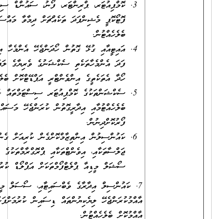
ކޮމްޕިއުޓަރ، ޕްރިންޓަރ، ފޯނު، ސައުންޑް ސިސްޓަމް، ސަރވަރ،
ފޮޓޯކޮޕީ މެޝިންފަދަ ތަކެއްޗަށް ދިމާވާ މައްސަލަތައް ޙައްލުކޮށް
ބެލެހެއްޓުން.
އައިޓީއާއި ގުޅޭ ގޮތުން ހޯދަންޖެހޭ އެންމެހާ އިކުއިޕްމަންޓްސް، ޓޫލްސް
ފަދަ އެންމެހާތަކެތި ސެކްޝަނުގެ ވެރިޔާގެ ލަފައާއި މަޝްވަރާގެ މަތިން
ހޯދާ އެތަކެތީގެ އިންވެންޓްރީ އަޕްޑޭޓްކޮށް ބެލެހެއްޓުން.
ސެކްޝަންތަކުގެ ކޮމްޕިއުޓަރ ސިސްޓަމްތައް ގަވާއިދުން ޓެސްޓުކޮށް
ބެލެހެއްޓުމާއި އިދާރީގޮތުން ކުރަންޖެހޭ މަސައްކަތުގައި އެހީތެރިކަން
ފޯރުކޮށްދިނުން.
ކައުންސިލުން އިންތިޒާމްކޮށްގެން ކުރިއަށް ގެންދާ އެކިއެކި
ޖަލްސާތަކާއި، އިވެންޓްތަކާއި ޕްރޮގްރާމްތަކުގެ ފޮޓޯ ނަގައި ކައުންސިލްގެ
ސޯޝަލް މީޑިއާ ޕްލެޓްފޯމްތަކަށް އަޕްލޯޑް ކުރުން.
7. ކައުންސިލް އިދާރާގެ ވެބްސައިޓާއި، ސޯސަލް މީޑިޔާ ޕްލެޓްފޯމްތަކުގައި
އާއްމުކުރަންޖެހޭ ލިޔެކިޔުންތައް ޑިސައިން ކުރުމަށްފަހު ދުވަހުން ދުވަހަށް
އާއްމުކޮށް ބެލެހެއްޓުން.