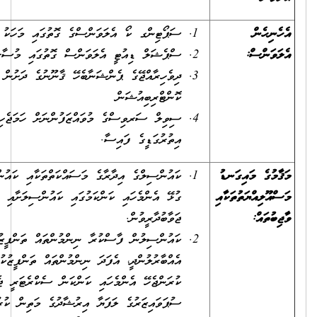
ސަޕޯޓިންގ ކޯ އެލަވަންސްގެ ގޮތުގައި މަހަކު -/900 ރުފިޔާ
ސްޕެޝަލް ޑިއުޓީ އެލަވަންސް ގޮތުގައި މުސާރައިގެ %35
ދިވެހިރާއްޖޭގެ ޕެންޝަނާބެހޭ ޤާނޫނުގެ ދަށުން ލިބިދެވޭ ޕެންޝަން
ކޮންޓްރިބިއުޝަން
ސިވިލް ސަރވިސްގެ މުވައްޒަފުންނަށް ހަމަޖެހިފައިވާ އުސޫލުން
އިތުރުގަޑީގެ ފައިސާ.
ކައުންސިލްގެ އިދާރާގެ މަސައްކަތްތަކާއި ކައުންސިލްގެ ނިންމުންތަކާ
ގުޅޭ އެންމެހައި ކަންކަމުގައި ކައުންސިލަށާއި ސެކްރެޓަރީ ޖެނެރަލަށް
ޖަވާބުދާރީވުން.
ކައުންސިލުން ފާސްކުރާ ނިންމުންތައް ތަންފީޒުކުރުމަށް ފުރިހަމައަށް
އެއްބާރުލުންދީ، އެފަދަ ނިންމުންތައް ތަންފީޒުކުރުމުގައި އިދާރީގޮތުން
ކުރަންޖެހޭ އެންމެހައި ކަންކަން ސެކްރެޓަރީ ޖެނެރަލް ނުވަތަ
ސުޕަވައިޒަރުގެ ލަފަޔާ އިރުޝާދުގެ މަތިން ކުރުން.