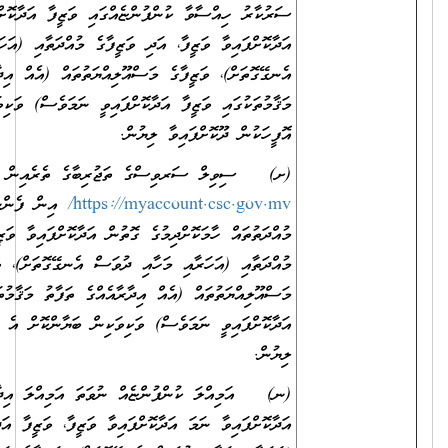
ސަރުކާރު ހިއްސާވާ ކުންފުންޏެއްގައި ވަޒީފާ އަދާކޮށްފައިވާ ނަމަ
އަދާކޮށްފައިވާ ވަޒީފާ، އަދި ވަޒީފާގެ މުއްދަތާއި (އަހަރާއި މަހާއި ދުވަސް
އެނގޭގޮތަށް)، ވަޒީފާގެ މަސްއޫލިއްޔަތުތައް (އެއް އިދާރާއެއްގެ ތަފާތު
މަޤާމުތަކުގައި ވަޒީފާ އަދާކޮށްފައިވީ ނަމަވެސް) ވަކިވަކިން ބަޔާންކޮށް އެ
އޮފީހަކުން ދޫކޮށްފައިވާ ލިޔުން.
(ށ) ސިވިލް ސަރވިސްގެ ތަޖުރިބާގެ ތެރެއިން
https://myaccount.csc.gov.mv/
އިން ފެންނަންނެތް ތަޖުރިބާގެ
މުއްދަތުތައް ހާމަކޮށްދިމުގެ ގޮތުން އަދާކޮށްފައިވާ ވަޒީފާ، އަދި ވަޒީފާގެ
މުއްދަތާއި (އަހަރާއި މަހާއި ދުވަސް އެނގޭގޮތަށް)، ވަޒީފާގެ
މަސްއޫލިއްޔަތުތައް (އެއް އިދާރާއެއްގެ ތަފާތު މަޤާމުތަކުގައި ވަޒީފާ
އަދާކޮށްފައިވީ ނަމަވެސް) ވަކިވަކިން ބަޔާންކޮށް އެ އޮފީހަކުން ދޫކޮށްފައިވާ
ލިޔުން.
(ނ) އަމިއްލަ ކުންފުންޏެއް ނުވަތަ އަމިއްލަ އިދާރާއެއްގައި ވަޒީފާ
އަދާކޮށްފައިވާ ނަމަ އަދާކޮށްފައިވާ ވަޒީފާ، ވަޒީފާ އަދާކުރި މުއްދަތާއި