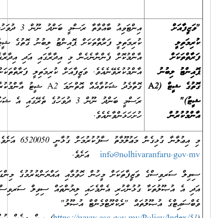
އިންޓަވިއު ބާއްވާތާ ރަސްމީ ބަންދު ނޫން 3 ދުވަހުގެ ތެރޭގައި "ވަޒީފާއަށް
ކުރިމަތިލީ ފަރާތްތަކަށް ޕޮއިންޓު ލިބުނު ގޮތުގެ ޝީޓް (A2 ޝީޓު)"
އާންމުކޮށް ފެންނާނެހެން މި އިދާރާގައި އަދި އިދާރާގެ ވެބްސައިޓްގައި
އާންމުކުރެވޭނެއެވެ. ވަޒީފާއަށް ކުރިމަތިލީ ފަރާތްތަކަށް ޕޮއިންޓު ދެވިފައިވާ
ގޮތާމެދު ޝަކުވާއެއް އޮތްނަމަ A2 ޝީޓު އާންމުކުރާ ދުވަހުން ފެށިގެން
ރަސްމީ ބަންދު ނޫން 3 ދުވަހުގެ ތެރޭގައި އެ ޝަކުވާއެއް މި އިދާރާއަށް
ހުށަހަޅަންވާނެއެވެ.
ސާފުކުރުމަށް ގުޅާނީ 6520050 އަށެވެ. އީ-މެއިލް ކުރާނީ
info@nolhiv
އަށެވެ.
ީފާތަކަށް މީހުން ހޮވުމާއި އައްޔަންކުރުމުގެ މިންގަނޑުތަކާއި އުޞޫލުތައް
ގުޅުންހުރި އެންމެހައި ލިޔުންތައް ސިވިލް ސަރވިސް ކޮމިޝަނުގެ
ތައް "ރެކްރޫޓްމެންޓް އުޞޫލު"