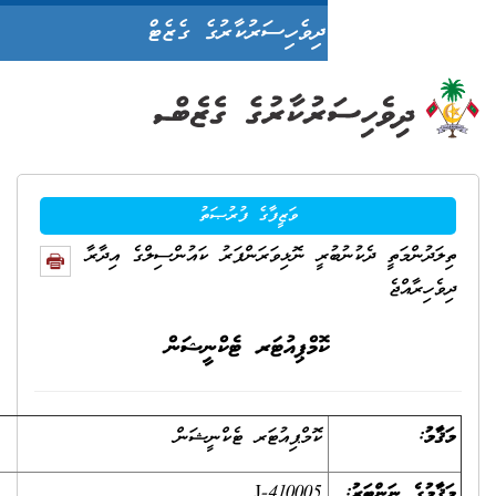
ދިވެހިސަރުކާރުގެ ގެޒެޓް
ވަޒީފާގެ ފުރުޞަތު
ރީ ނޮޅިވަރަންފަރު ކައުންސިލްގެ އިދާރާ
ޮމްޕިއުޓަރ ޓެކްނީޝަން
ކޮމްޕިއުޓަރ ޓެކްނީޝަން
J-410005