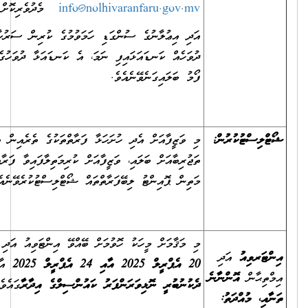
info@nolhivaranfaru.gov.mv
މެދުވެރިކޮށް ވެސް ބަލައިގަނެވޭނެއެވެ.
އަދި އިޢުލާނުގެ ސުންގަޑި ހަމަވުމުގެ ކުރިން ސަރުކާރުން އަލަށް ބަންދު
ދުވަހެއް ކަނޑައަޅައިފި ނަމަ، އެ ކަނޑައަޅާ ދުވަހުގެ އަދަދަށް ވަޒީފާއަށް އެދޭ
ފޯމު ބަލައިގަނެވޭނެއެވެ.
މި ވަޒީފާއަށް އެދި ހުށަހަޅާ ފަރާތްތަކުގެ ތެރެއިން ތަޢުލީމީ ފެންވަރާއި
ތަޖުރިބާއަށް ބަލައި، ވަޒީފާއަށް ކުރިމަތިލާފައިވާ ފަރާތްތަކުގެ ތެރެއިން އެންމެ
މަތިން ޕޮއިންޓު ލިބޭފަރާތްތައް ޝޯޓްލިސްޓުކުރެވޭނެއެވެ.
މި މަޤާމަށް މީހަކު ހޮވުމަށް ބޭއްވޭ އިންޓަވިއު އަދި އިމްތިޙާން އޮންނާނީ،
20 އެޕްރީލް 2025 އާއި 24 އެޕްރީލް 2025
އާ ދެމެދު،
ތިލަދުންމަތީ
ދެކުނުބުރީ ނޮޅިވަރަންފަރު ކައުންސިލްގެ އިދާރާ
ގައެވެ.