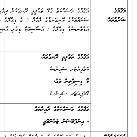
މަޤާމުގެ މަސައްކަތާ ގުޅޭ ތަޢުލީމީ ރޮނގަކުން ދިވެހިރާއްޖޭގެ ޤައުމީ
ސަނަދުތަކުގެ އޮނިގަނޑުގެ ލެވެލް 5 ގެ ޑިޕްލޮމާ ނުވަތަ ލެވެލް 6 ގެ
އެޑްވާނސްޑް ޑިޕްލޮމާ / އެސޯސިއޭޓް ޑިގްރީ ޙާޞިލް ކޮއްފާވުން
މަޤާމުގެ ތަޢުލީމީ ރޮނގުތައް:
ކޮމްޕިއުޓަރ ސައިންސް
ކޯ ޑިސިޕްލިން ތައް:
ކޮމްޕިއުޓަރ ސައިންސް
މަޤާމުގެ މަސައްކަތުގެ ދާއިރާތައް
-
އިންފޮމޭޝަން ޓެކްނޮލޮޖީ