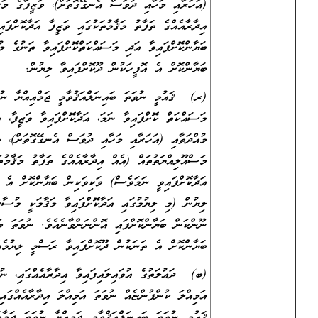
(އަހަރާއި މަހާއި ދުވަސް އެނގޭގޮތަށް)، ވަޒީފާގެ މަސްއޫލިއްޔަތުތައް (އެއް
އިދާރާއެއްގެ ތަފާތު މަޤާމުތަކުގައި ވަޒީފާ އަދާކޮށްފައިވީ ނަމަވެސް) ވަކިވަކިން
ބަޔާންކޮށްފައިވާ އަދި މަސައްކަތްކޮށްފައިވާ ތަނުގެ މުވައްޒަފުންގެ އަދަދު
ބަޔާންކޮށް އެ އޮފީހަކުން ދޫކޮށްފައިވާ ލިޔުން.
(ރ) ޤައުމީ ނުވަތަ ބައިނަލްއަޤުވާމީ ޖަމްއިއްޔާ ނުވަތަ ޖަމާއަތެއްގައި
މަސައްކަތް ކޮށްފައިވާ ނަމަ، އަދާކޮށްފައިވާ ވަޒީފާ، އަދި ވަޒީފާ އަދާކުރި
މުއްދަތާއި (އަހަރާއި މަހާއި ދުވަސް އެނގޭގޮތަށް)، ވަޒީފާގެ
މަސްއޫލިއްޔަތުތައް (އެއް އިދާރާއެއްގެ ތަފާތު މަޤާމުތަކުގައި ވަޒީފާ
އަދާކޮށްފައިވީ ނަމަވެސް) ވަކިވަކިން ބަޔާންކޮށް އެ ތަނަކުން ދޫކޮށްފައިވާ
ލިޔުން (މި ލިޔުމުގައި އަދާކޮށްފައިވާ މަޤާމަކީ މުސާރަދެވޭ މަޤާމެއްކަން ނުވަތަ
ނޫންކަން ބަޔާންކޮށްފައި އޮންނަންވާނެއެވެ. ނުވަތަ ބަދަލުގައި އެކަން
ބަޔާންކޮށް އެ ތަނަކުން ދޫކޮށްފައިވާ ރަސްމީ ލިޔުމެއް ހުށަހަޅަންވާނެއެވެ.)
(ބ) ދަޢުލަތުގެ އުވައިލައިފައިވާ އިދާރާއެއްގައި، ނުވަތަ އުވައިލައިފައިވާ
އަމިއްލަ ކުންފުންޏެއް ނުވަތަ އަމިއްލަ އިދާރާއެއްގައި، ނުވަތަ އުވައިލައިފައިވާ
ޤައުމީ ނުވަތަ ބައިނަލްއަޤްވާމީ ޖަމިއްޔާ ނުވަތަ ޖަމާއަތެއްގައި